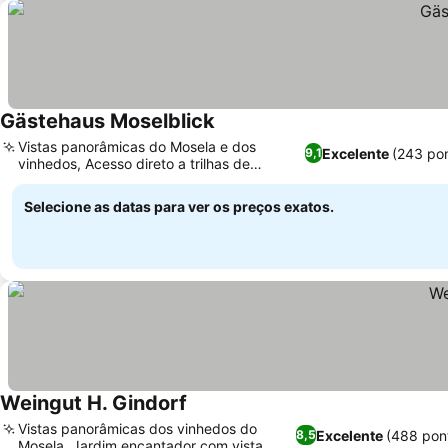
Gästehaus Moselblick
Vistas panorâmicas do Mosela e dos
Excelente
(243 po
9,1
vinhedos, Acesso direto a trilhas de
ciclismo e caminhada
Selecione as datas para ver os preços exatos.
Weingut H. Gindorf
Vistas panorâmicas dos vinhedos do
Excelente
(488 pon
8,5
Mosela, Jardim encantador com vista