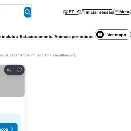
PT · €
Menu
Iniciar sessão
.
Ver mapa
 incluído
Estacionamento
Animais permitidos
Meia-pensão
Pis
o os pagamentos influenciam os resultados
Adicionar aos favoritos
Partilhar
eços