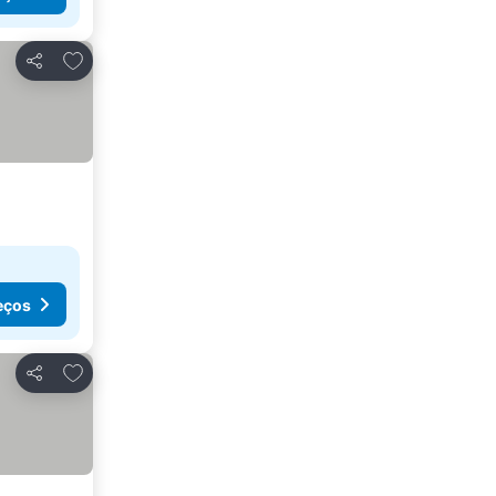
Adicionar aos favoritos
Partilhar
eços
Adicionar aos favoritos
Partilhar