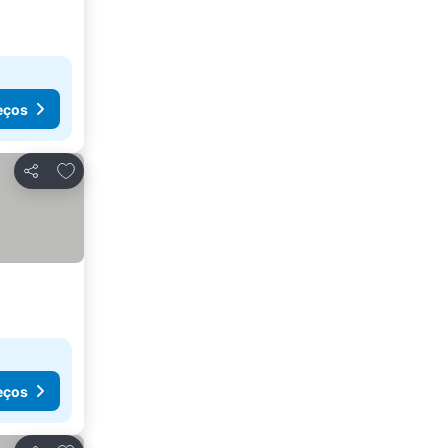
eços
Adicionar aos favoritos
Partilhar
eços