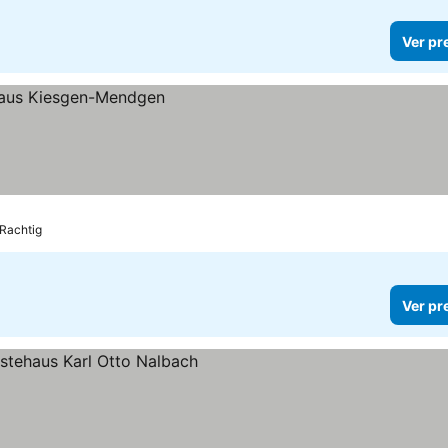
Ver pr
-Rachtig
Ver pr