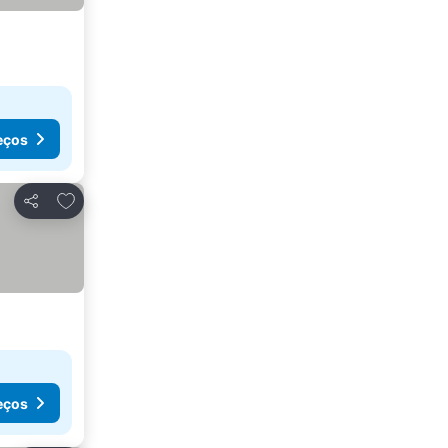
eços
Adicionar aos favoritos
Partilhar
eços