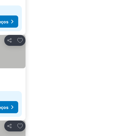
eços
Adicionar aos favoritos
Partilhar
eços
Adicionar aos favoritos
Partilhar