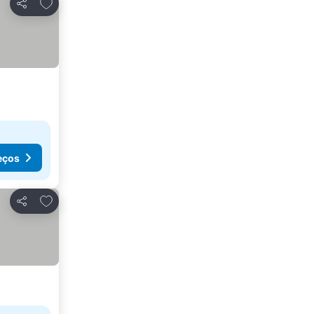
Adicionar aos favoritos
Partilhar
eços
Adicionar aos favoritos
Partilhar