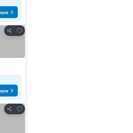
eços
Adicionar aos favoritos
Partilhar
eços
Adicionar aos favoritos
Partilhar