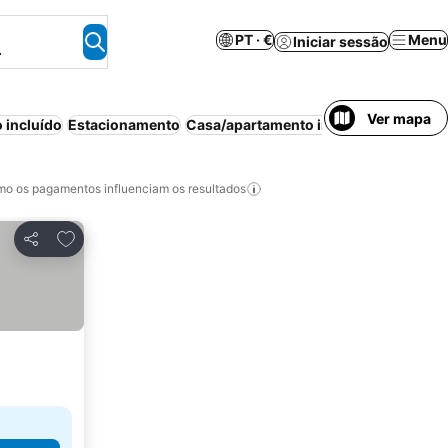
PT · €
Menu
Iniciar sessão
.
Ver mapa
 incluído
Estacionamento
Casa/apartamento inteiro
Piscina inte
o os pagamentos influenciam os resultados
Adicionar aos favoritos
Partilhar