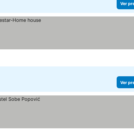
Ver pr
Ver pr