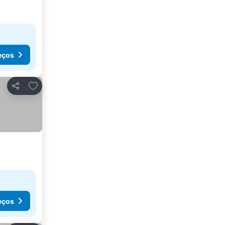
eços
Adicionar aos favoritos
Partilhar
eços