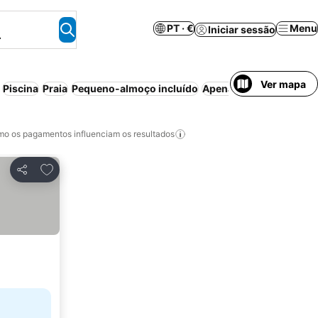
PT · €
Menu
Iniciar sessão
.
Ver mapa
Piscina
Praia
Pequeno-almoço incluído
Apenas adultos
Aparth
o os pagamentos influenciam os resultados
Adicionar aos favoritos
Partilhar