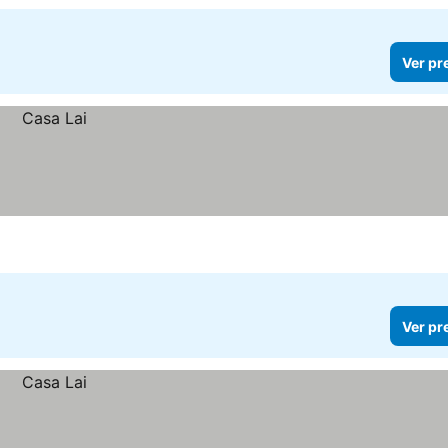
Ver pr
Ver pr