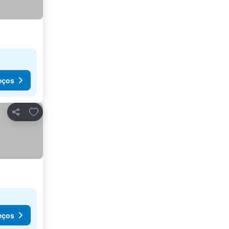
eços
Adicionar aos favoritos
Partilhar
eços