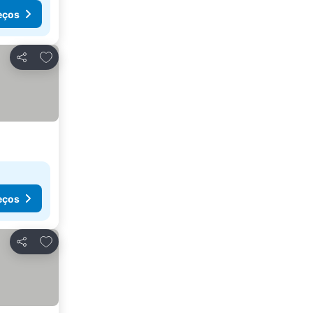
eços
Adicionar aos favoritos
Partilhar
eços
Adicionar aos favoritos
Partilhar