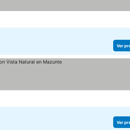
Ver pr
Ver pr