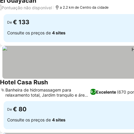
El Guayacan
Pontuação não disponível
/
a 2.2 km de Centro da cidade
€ 133
De
Consulte os preços de
4 sites
Hotel Casa Rush
Banheira de hidromassagem para
Excelente
(670 po
9,7
relaxamento total, Jardim tranquilo e área
para piquenique
€ 80
De
Consulte os preços de
4 sites