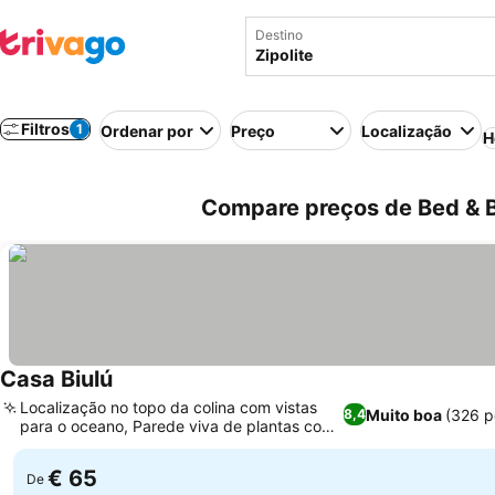
Destino
Filtros
1
Ordenar por
Preço
Localização
H
Compare preços de Bed & B
Casa Biulú
Localização no topo da colina com vistas
Muito boa
(326 p
8,4
para o oceano, Parede viva de plantas com
design único
€ 65
De