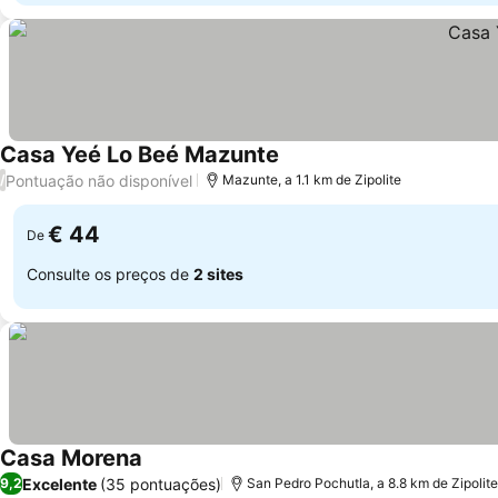
Casa Yeé Lo Beé Mazunte
Pontuação não disponível
/
Mazunte, a 1.1 km de Zipolite
€ 44
De
Consulte os preços de
2 sites
Casa Morena
Excelente
(35 pontuações)
9,2
San Pedro Pochutla, a 8.8 km de Zipolite