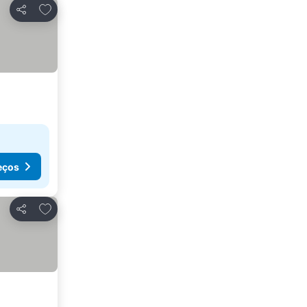
Adicionar aos favoritos
Partilhar
eços
Adicionar aos favoritos
Partilhar