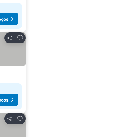
eços
Adicionar aos favoritos
Partilhar
eços
Adicionar aos favoritos
Partilhar