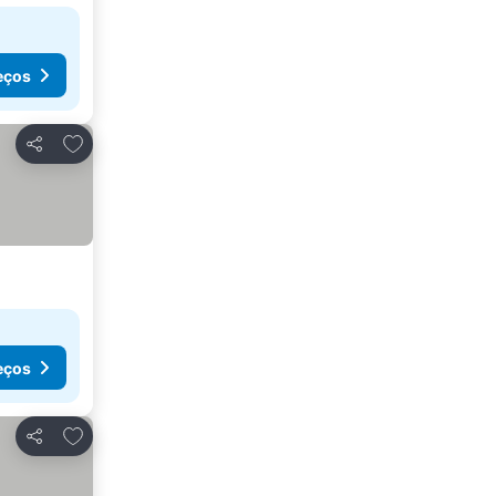
eços
Adicionar aos favoritos
Partilhar
eços
Adicionar aos favoritos
Partilhar