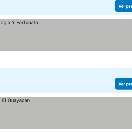
Ver pr
Ver pr