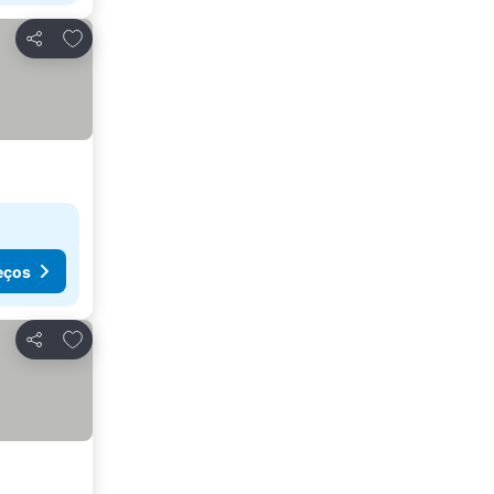
Adicionar aos favoritos
Partilhar
eços
Adicionar aos favoritos
Partilhar