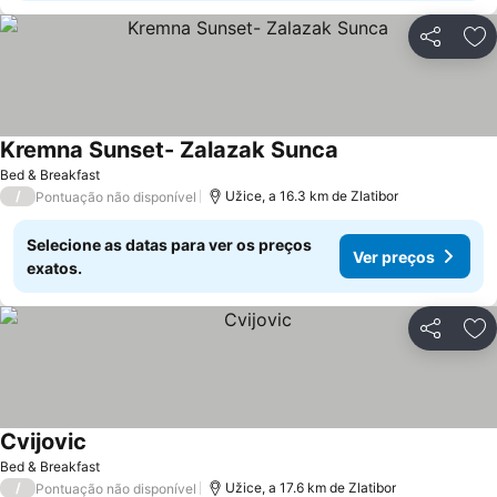
Partilhar
Ad
Kremna Sunset- Zalazak Sunca
Ver preços
Bed & Breakfast
/
Užice, a 16.3 km de Zlatibor
Pontuação não disponível
Selecione as datas para ver os preços
Ver preços
exatos.
Partilhar
Ad
Cvijovic
Ver preços
Bed & Breakfast
/
Užice, a 17.6 km de Zlatibor
Pontuação não disponível