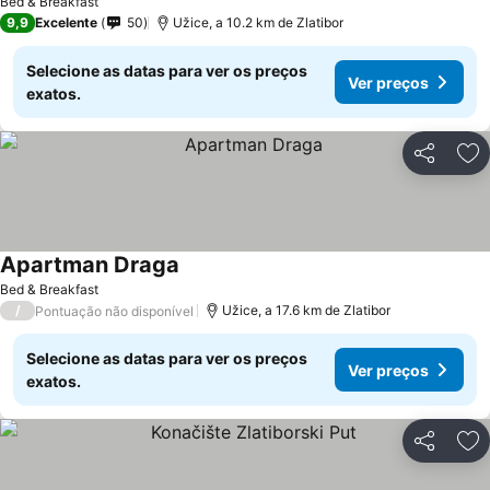
Bed & Breakfast
9,9
Excelente
50
Užice, a 10.2 km de Zlatibor
Selecione as datas para ver os preços
Ver preços
exatos.
Partilhar
Ad
Apartman Draga
Ver preços
Bed & Breakfast
/
Užice, a 17.6 km de Zlatibor
Pontuação não disponível
Selecione as datas para ver os preços
Ver preços
exatos.
Partilhar
Ad