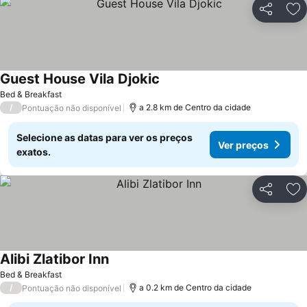
Partilhar
Ad
Guest House Vila Djokic
Ver preços
Bed & Breakfast
/
a 2.8 km de Centro da cidade
Pontuação não disponível
Selecione as datas para ver os preços
Ver preços
exatos.
Partilhar
Ad
Alibi Zlatibor Inn
Ver preços
Bed & Breakfast
/
a 0.2 km de Centro da cidade
Pontuação não disponível