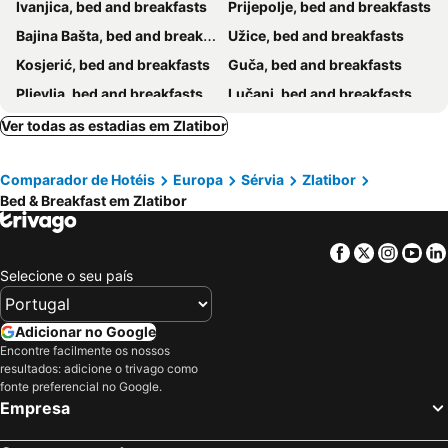
Ivanjica, bed and breakfasts
Prijepolje, bed and breakfasts
Bajina Bašta, bed and breakfasts
Užice, bed and breakfasts
Kosjerić, bed and breakfasts
Guča, bed and breakfasts
Pljevlja, bed and breakfasts
Lučani, bed and breakfasts
Ver todas as estadias em Zlatibor
Comparador de Hotéis
Europa
Sérvia
Zlatibor
Bed & Breakfast em Zlatibor
Facebook
Twitter
Insta
Yo
Selecione o seu país
Adicionar no Google
Encontre facilmente os nossos
resultados: adicione o trivago como
fonte preferencial no Google.
Empresa