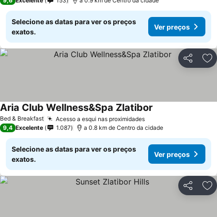
9,6
Excelente
153
a 0.9 km de Centro da cidade
Selecione as datas para ver os preços
Ver preços
exatos.
Partilhar
Ad
Aria Club Wellness&Spa Zlatibor
Ver preços
Bed & Breakfast
Acesso a esqui nas proximidades
Ver preços
9,4
Excelente
1.087
a 0.8 km de Centro da cidade
Selecione as datas para ver os preços
Ver preços
exatos.
Partilhar
Ad