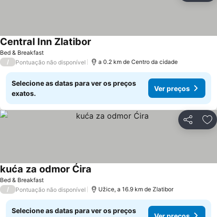
Central Inn Zlatibor
Ver preços
Bed & Breakfast
/
a 0.2 km de Centro da cidade
Pontuação não disponível
Selecione as datas para ver os preços
Ver preços
exatos.
Partilhar
Ad
kuća za odmor Ćira
Ver preços
Bed & Breakfast
/
Užice, a 16.9 km de Zlatibor
Pontuação não disponível
Selecione as datas para ver os preços
Ver preços