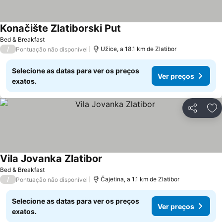
Konačište Zlatiborski Put
Ver preços
Bed & Breakfast
/
Užice, a 18.1 km de Zlatibor
Pontuação não disponível
Selecione as datas para ver os preços
Ver preços
exatos.
Partilhar
Ad
Vila Jovanka Zlatibor
Ver preços
Bed & Breakfast
/
Čajetina, a 1.1 km de Zlatibor
Pontuação não disponível
Selecione as datas para ver os preços
Ver preços
exatos.