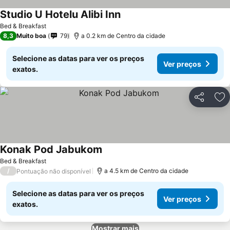
Studio U Hotelu Alibi Inn
Ver preços
Bed & Breakfast
8,3
Muito boa
79
a 0.2 km de Centro da cidade
Selecione as datas para ver os preços
Ver preços
exatos.
Partilhar
Ad
Konak Pod Jabukom
Ver preços
Bed & Breakfast
/
a 4.5 km de Centro da cidade
Pontuação não disponível
Selecione as datas para ver os preços
Ver preços
exatos.
Mostrar mais