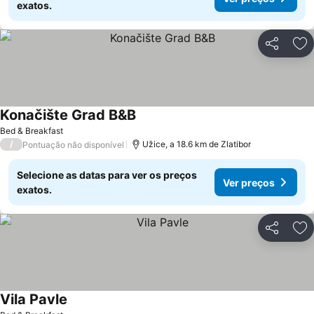
exatos.
Partilhar
Ad
Konačište Grad B&B
Ver preços
Bed & Breakfast
/
Užice, a 18.6 km de Zlatibor
Pontuação não disponível
Selecione as datas para ver os preços
Ver preços
exatos.
Partilhar
Ad
Vila Pavle
Ver preços