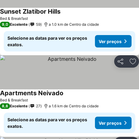
Sunset Zlatibor Hills
Ver preços
Bed & Breakfast
9,0
Excelente
59
a 1.0 km de Centro da cidade
Selecione as datas para ver os preços
Ver preços
exatos.
Partilhar
Ad
Apartments Neivado
Ver preços
Bed & Breakfast
8,8
Excelente
27
a 1.6 km de Centro da cidade
Selecione as datas para ver os preços
Ver preços
exatos.