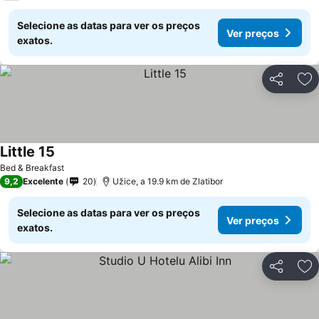
Selecione as datas para ver os preços
Ver preços
exatos.
Partilhar
Ad
Little 15
Ver preços
Bed & Breakfast
9,2
Excelente
20
Užice, a 19.9 km de Zlatibor
Selecione as datas para ver os preços
Ver preços
exatos.
Partilhar
Ad