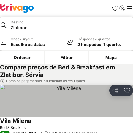
Favoritos
Iniciar
Me
Destino
Zlatibor
Check-in/out
Hóspedes e quartos
Escolha as datas
2 hóspedes, 1 quarto.
Ordenar
Filtrar
Mapa
Compare preços de Bed & Breakfast em
Zlatibor, Sérvia
Como os pagamentos influenciam os resultados
Partilhar
Ad
Vila Milena
Ver preços
Bed & Breakfast