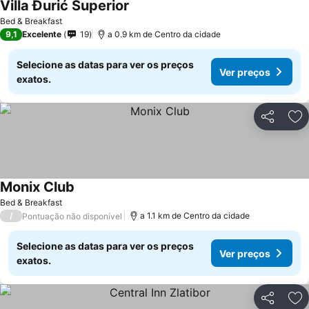
Villa Đurić Superior
Ver preços
Bed & Breakfast
9,1
Excelente
19
a 0.9 km de Centro da cidade
Selecione as datas para ver os preços
Ver preços
exatos.
Partilhar
Ad
Monix Club
Ver preços
Bed & Breakfast
/
a 1.1 km de Centro da cidade
Pontuação não disponível
Selecione as datas para ver os preços
Ver preços
exatos.
Partilhar
Ad