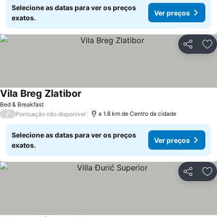
Selecione as datas para ver os preços
Ver preços
exatos.
Partilhar
Ad
Vila Breg Zlatibor
Ver preços
Bed & Breakfast
/
a 1.8 km de Centro da cidade
Pontuação não disponível
Selecione as datas para ver os preços
Ver preços
exatos.
Partilhar
Ad