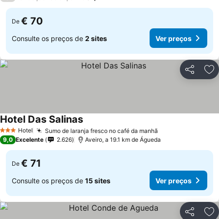
€ 70
De
Consulte os preços de
2 sites
Ver preços
Partilhar
Ad
Hotel Das Salinas
Hotel
Sumo de laranja fresco no café da manhã
3 Estrelas
9,0
Excelente
2.626
Aveiro, a 19.1 km de Águeda
€ 71
De
Consulte os preços de
15 sites
Ver preços
Partilhar
Ad