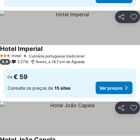
Partilhar
Ad
Hotel Imperial
Hotel
Culinária portuguesa tradicional
3 Estrelas
6,9
5.279
Aveiro, a 18.7 km de Águeda
€ 59
De
Consulte os preços de
15 sites
Ver preços
Partilhar
Ad
Hotel João Capela