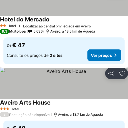
Hotel do Mercado
Hotel
Localização central privilegiada em Aveiro
2 Estrelas
8,3
Muito boa
5.636
Aveiro, a 18.5 km de Águeda
€ 47
De
Consulte os preços de
2 sites
Ver preços
Partilhar
Ad
Aveiro Arts House
Hotel
3 Estrelas
/
Aveiro, a 18.7 km de Águeda
Pontuação não disponível