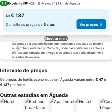
4 Estrelas
9,2
Excelente
428
Aveiro, a 19.1 km de Águeda
€ 137
De
Consulte os preços de
5 sites
Ver preços
Mostrar mais
Os preços e a disponibilidade que recebemos dos sites de reserva
mudam frequentemente. Como tal, pode haver diferenças entre as
ofertas que consulta no trivago e os preços que estão disponíveis
nos sites de reserva.
Intervalo de preços
Os preços de hotéis económicos em Águeda variam entre
‎€ 47
e
‎€ 137
por noite.
Outras estadias em Águeda