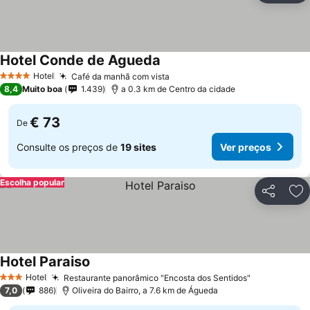
Hotel Conde de Agueda
Hotel
Café da manhã com vista
4 Estrelas
8,4
Muito boa
1.439
a 0.3 km de Centro da cidade
€ 73
De
Consulte os preços de
19 sites
Ver preços
Escolha popular
Partilhar
Ad
Hotel Paraiso
Hotel
Restaurante panorâmico "Encosta dos Sentidos"
3 Estrelas
7,0
886
Oliveira do Bairro, a 7.6 km de Águeda