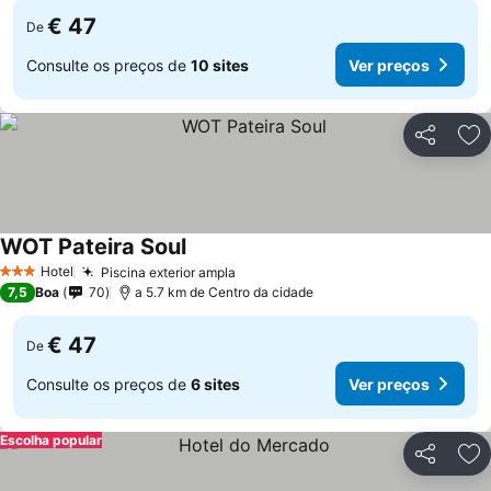
€ 47
De
Consulte os preços de
10 sites
Ver preços
Partilhar
Ad
WOT Pateira Soul
Hotel
Piscina exterior ampla
3 Estrelas
7,5
Boa
70
a 5.7 km de Centro da cidade
€ 47
De
Consulte os preços de
6 sites
Ver preços
Escolha popular
Partilhar
Ad