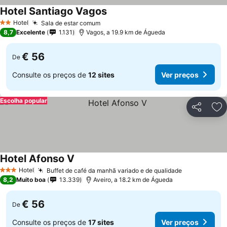
Hotel Santiago Vagos
Hotel
Sala de estar comum
2 Estrelas
8,7
Excelente
1.131
Vagos, a 19.9 km de Águeda
€ 56
De
Consulte os preços de
12 sites
Ver preços
Escolha popular
Partilhar
Ad
Hotel Afonso V
Hotel
Buffet de café da manhã variado e de qualidade
3 Estrelas
8,2
Muito boa
13.339
Aveiro, a 18.2 km de Águeda
€ 56
De
Consulte os preços de
17 sites
Ver preços