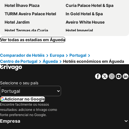
Hotel Ílhavo Plaza
Curia Palace Hotel & Spa
TURIM Aveiro Palace Hotel
In Gold Hotel & Spa
Hotel Jardim
Aveiro White House
Hotel Termas da Curia
Hotel Imperial
Veneza Hotel
Hotel Moliceiro
Ver todas as estadias em Águeda
Hotel Santiago Vagos
Hotel do Mercado
Comparador de Hotéis
Europa
Portugal
Hotel Joao Padeiro
Hotel Estalagem da Pateira
Centro de Portugal
Águeda
Hotéis económicos em Águeda
Hotel Cabecinho
Barcos Casa Aveiro
Hotel As Americas
MS Collection Aveiro - Palacete Valdemouro
Facebook
Twitter
Insta
Yo
WOT Pateira Soul
Aveiro Rossio Bed & Breakfast
Selecione o seu país
Hotel Palmeira
Hotel Aveiro Center
Hotel Conde de Agueda
Ribeirotel
Adicionar no Google
Encontre facilmente os nossos
Hotel Das Salinas
Aveiro House - Ria, Moliceiros & Salinas View - City Center Hotel
resultados: adicione o trivago como
Hotel Paraiso
Residencial Stª Joana
fonte preferencial no Google.
Empresa
Hotel Alameda
Hotel João Capela