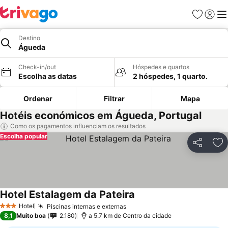
Favoritos
Iniciar
Me
Destino
Águeda
Check-in/out
Hóspedes e quartos
Escolha as datas
2 hóspedes, 1 quarto.
Ordenar
Filtrar
Mapa
Hotéis económicos em Águeda, Portugal
Como os pagamentos influenciam os resultados
Escolha popular
Partilhar
Ad
Hotel Estalagem da Pateira
Hotel
Piscinas internas e externas
3 Estrelas
8,1
Muito boa
2.180
a 5.7 km de Centro da cidade