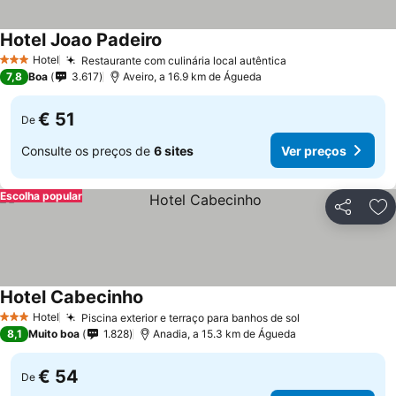
Hotel Joao Padeiro
Hotel
Restaurante com culinária local autêntica
3 Estrelas
7,8
Boa
3.617
Aveiro, a 16.9 km de Águeda
€ 51
De
Consulte os preços de
6 sites
Ver preços
Escolha popular
Partilhar
Ad
Hotel Cabecinho
Hotel
Piscina exterior e terraço para banhos de sol
3 Estrelas
8,1
Muito boa
1.828
Anadia, a 15.3 km de Águeda
€ 54
De