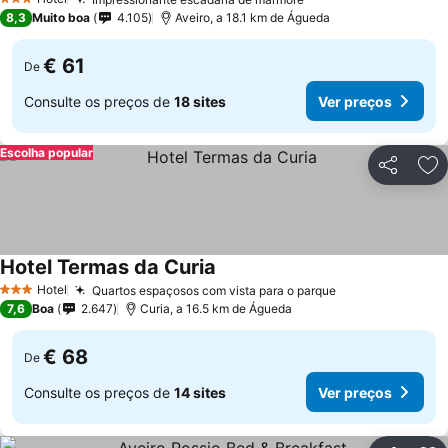
3 Estrelas
8,3
Muito boa
4.105
Aveiro, a 18.1 km de Águeda
€ 61
De
Consulte os preços de
18 sites
Ver preços
Escolha popular
Partilhar
Ad
Hotel Termas da Curia
Hotel
Quartos espaçosos com vista para o parque
3 Estrelas
7,6
Boa
2.647
Curia, a 16.5 km de Águeda
€ 68
De
Consulte os preços de
14 sites
Ver preços