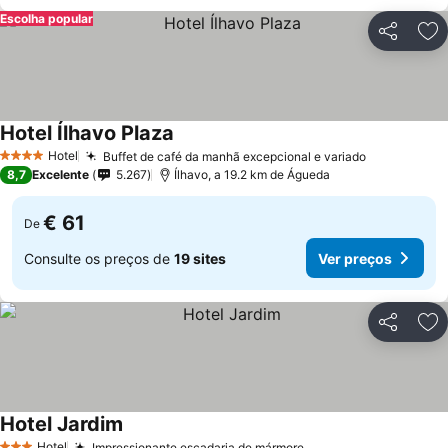
Escolha popular
Partilhar
Ad
Hotel Ílhavo Plaza
Hotel
Buffet de café da manhã excepcional e variado
4 Estrelas
8,7
Excelente
5.267
Ílhavo, a 19.2 km de Águeda
€ 61
De
Consulte os preços de
19 sites
Ver preços
Partilhar
Ad
Hotel Jardim
Hotel
Impressionante escadaria de mármore