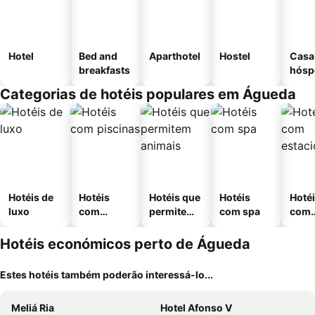
Hotel
Bed and
Aparthotel
Hostel
Casa
breakfasts
hósp
Categorias de hotéis populares em Águeda
Hotéis de
Hotéis
Hotéis que
Hotéis
Hoté
luxo
com
permitem
com spa
com
piscinas
animais
esta
ment
Hotéis económicos perto de Águeda
Estes hotéis também poderão interessá-lo...
Meliá Ria
Hotel Afonso V