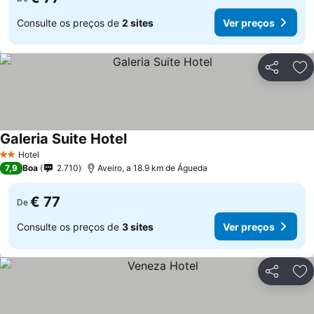
Consulte os preços de
2 sites
Ver preços
Partilhar
Ad
Galeria Suite Hotel
Hotel
2 Estrelas
7,9
Boa
2.710
Aveiro, a 18.9 km de Águeda
€ 77
De
Consulte os preços de
3 sites
Ver preços
Partilhar
Ad