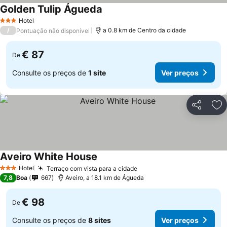
Golden Tulip Águeda
Hotel
3 Estrelas
/
a 0.8 km de Centro da cidade
Pontuação não disponível
€ 87
De
Consulte os preços de
1 site
Ver preços
Partilhar
Ad
Aveiro White House
Hotel
Terraço com vista para a cidade
3 Estrelas
7,8
Boa
667
Aveiro, a 18.1 km de Águeda
€ 98
De
Consulte os preços de
8 sites
Ver preços