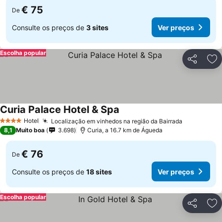
€ 75
De
Consulte os preços de
3 sites
Ver preços
Escolha popular
Partilhar
Ad
Curia Palace Hotel & Spa
Hotel
Localização em vinhedos na região da Bairrada
4 Estrelas
8,1
Muito boa
3.698
Curia, a 16.7 km de Águeda
€ 76
De
Consulte os preços de
18 sites
Ver preços
Escolha popular
Partilhar
Ad