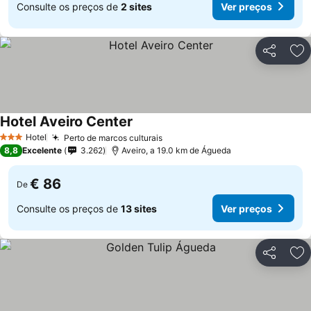
Consulte os preços de
2 sites
Ver preços
Partilhar
Ad
Hotel Aveiro Center
Hotel
Perto de marcos culturais
3 Estrelas
8,8
Excelente
3.262
Aveiro, a 19.0 km de Águeda
€ 86
De
Consulte os preços de
13 sites
Ver preços
Partilhar
Ad