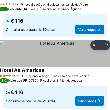
Hotel
Localização privilegiada nos canais de Aveiro
4 Estrelas
8,5
Excelente
8.489
Aveiro, a 18.1 km de Águeda
€ 116
De
Consulte os preços de
19 sites
Ver preços
Partilhar
Ad
Hotel As Americas
Hotel
Pequeno-almoço numa casa arte nova icónica
4 Estrelas
8,0
Muito boa
2.752
Aveiro, a 18.4 km de Águeda
€ 116
De
Consulte os preços de
21 sites
Ver preços