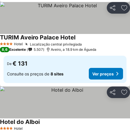
Partilhar
Ad
TURIM Aveiro Palace Hotel
Hotel
Localização central privilegiada
4 Estrelas
8,6
Excelente
5.507
Aveiro, a 18.9 km de Águeda
€ 131
De
Consulte os preços de
8 sites
Ver preços
Partilhar
Ad
Hotel do Alboi
Hotel