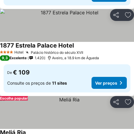
Partilhar
Ad
1877 Estrela Palace Hotel
Hotel
Palácio histórico do século XVII
4 Estrelas
9,3
Excelente
1.420
Aveiro, a 18.9 km de Águeda
€ 109
De
Consulte os preços de
11 sites
Ver preços
Escolha popular
Partilhar
Ad
Meliá Ria