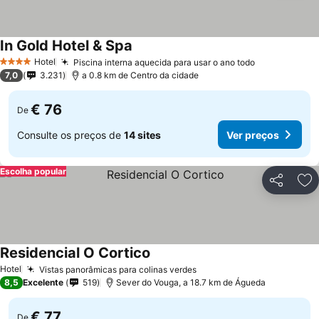
In Gold Hotel & Spa
Hotel
Piscina interna aquecida para usar o ano todo
4 Estrelas
7,0
3.231
a 0.8 km de Centro da cidade
€ 76
De
Consulte os preços de
14 sites
Ver preços
Escolha popular
Partilhar
Ad
Residencial O Cortico
Hotel
Vistas panorâmicas para colinas verdes
8,5
Excelente
519
Sever do Vouga, a 18.7 km de Águeda
€ 77
De