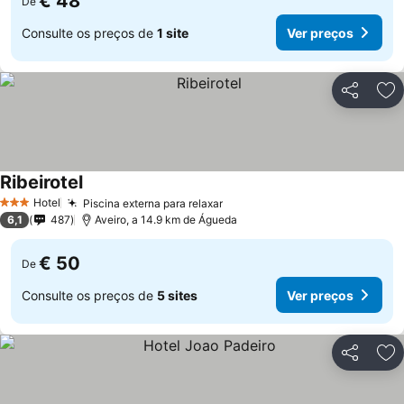
€ 48
De
Consulte os preços de
1 site
Ver preços
Partilhar
Ad
Ribeirotel
Hotel
Piscina externa para relaxar
3 Estrelas
6,1
487
Aveiro, a 14.9 km de Águeda
€ 50
De
Consulte os preços de
5 sites
Ver preços
Partilhar
Ad