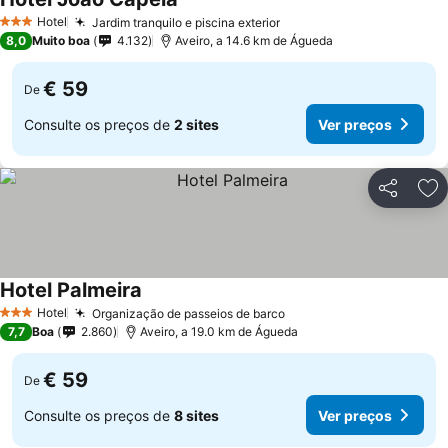
Hotel
Jardim tranquilo e piscina exterior
3 Estrelas
8,0
Muito boa
4.132
Aveiro, a 14.6 km de Águeda
€ 59
De
Consulte os preços de
2 sites
Ver preços
Partilhar
Ad
Hotel Palmeira
Hotel
Organização de passeios de barco
3 Estrelas
7,7
Boa
2.860
Aveiro, a 19.0 km de Águeda
€ 59
De
Consulte os preços de
8 sites
Ver preços