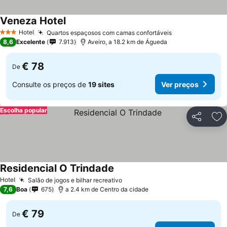
Veneza Hotel
Hotel
Quartos espaçosos com camas confortáveis
3 Estrelas
8,6
Excelente
7.913
Aveiro, a 18.2 km de Águeda
€ 78
De
Consulte os preços de
19 sites
Ver preços
Escolha popular
Partilhar
Ad
Residencial O Trindade
Hotel
Salão de jogos e bilhar recreativo
7,6
Boa
675
a 2.4 km de Centro da cidade
€ 79
De