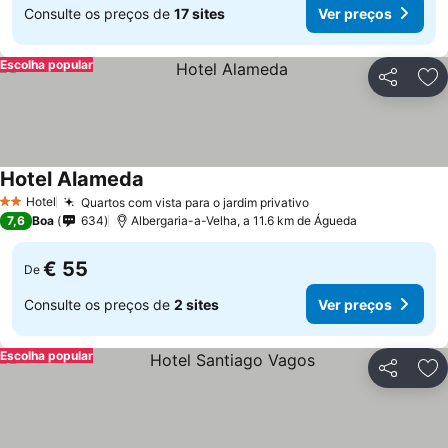
Consulte os preços de
17 sites
Ver preços
Escolha popular
Partilhar
Ad
Hotel Alameda
Hotel
Quartos com vista para o jardim privativo
2 Estrelas
7,6
Boa
634
Albergaria-a-Velha, a 11.6 km de Águeda
€ 55
De
Consulte os preços de
2 sites
Ver preços
Escolha popular
Partilhar
Ad