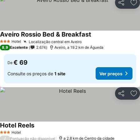
Partilhar
Ad
Aveiro Rossio Bed & Breakfast
Hotel
Localização central em Aveiro
3 Estrelas
8,9
Excelente
2.674
Aveiro, a 19.2 km de Águeda
€ 69
De
Consulte os preços de
1 site
Ver preços
Partilhar
Ad
Hotel Reels
Hotel
3 Estrelas
/
a 2.8 km de Centro da cidade
Pontuação não disponível