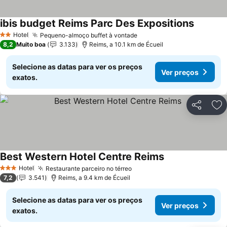
ibis budget Reims Parc Des Expositions
Ver preç
Hotel
Pequeno-almoço buffet à vontade
Ver preços
2 Estrelas
8,2
Muito boa
3.133
Reims, a 10.1 km de Écueil
Selecione as datas para ver os preços
Ver preços
exatos.
Partilhar
Ad
Best Western Hotel Centre Reims
Ver preços
Hotel
Restaurante parceiro no térreo
Ver preços
3 Estrelas
7,2
3.541
Reims, a 9.4 km de Écueil
Selecione as datas para ver os preços
Ver preços
exatos.