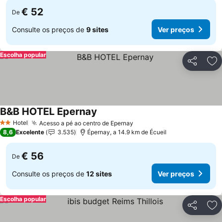
€ 52
De
Consulte os preços de
9 sites
Ver preços
Escolha popular
Partilhar
Ad
B&B HOTEL Epernay
Ver preços
Hotel
Acesso a pé ao centro de Epernay
Ver preços
2 Estrelas
8,6
Excelente
3.535
Épernay, a 14.9 km de Écueil
€ 56
De
Consulte os preços de
12 sites
Ver preços
Escolha popular
Partilhar
Ad