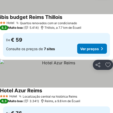
ibis budget Reims Thillois
Ver preços
Hotel
Quartos renovados com ar condicionado
Ver preços
2 Estrelas
8,3
Muito boa
5.414
Thillois, a 7.7 km de Écueil
€ 59
De
Consulte os preços de
7 sites
Ver preços
Partilhar
Ad
Hotel Azur Reims
Ver preços
Hotel
Localização central na histórica Reims
Ver preços
3 Estrelas
8,3
Muito boa
3.341
Reims, a 9.8 km de Écueil