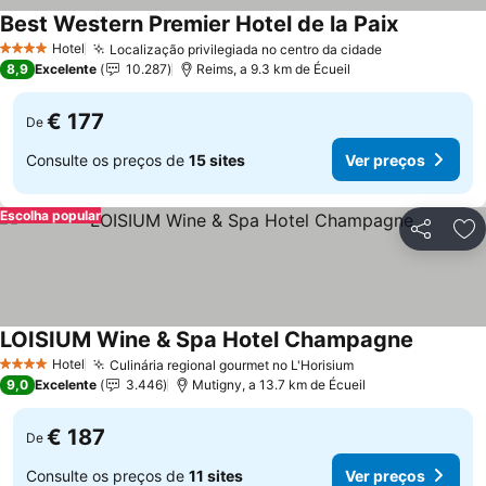
Best Western Premier Hotel de la Paix
Ver preços
Hotel
Localização privilegiada no centro da cidade
Ver preços
4 Estrelas
8,9
Excelente
10.287
Reims, a 9.3 km de Écueil
€ 177
De
Consulte os preços de
15 sites
Ver preços
Escolha popular
Partilhar
Ad
LOISIUM Wine & Spa Hotel Champagne
Ver preç
Hotel
Culinária regional gourmet no L'Horisium
Ver preços
4 Estrelas
9,0
Excelente
3.446
Mutigny, a 13.7 km de Écueil
€ 187
De
Consulte os preços de
11 sites
Ver preços