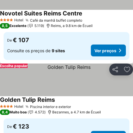
Novotel Suites Reims Centre
Ver preços
Hotel
Café da manhã buffet completo
Ver preços
4 Estrelas
8,5
Excelente
5.119
Reims, a 9.8 km de Écueil
€ 107
De
Consulte os preços de
9 sites
Ver preços
Escolha popular
Partilhar
Ad
Golden Tulip Reims
Ver preços
Hotel
Piscina interior e exterior
Ver preços
4 Estrelas
8,4
Muito boa
4.572
Bezannes, a 4.7 km de Écueil
€ 123
De