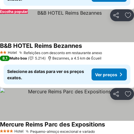
Escolha popular
Partilhar
Ad
B&B HOTEL Reims Bezannes
Ver preços
Hotel
Refeições com desconto em restaurante anexo
Ver preços
2 Estrelas
8,1
Muito boa
5.214
Bezannes, a 4.5 km de Écueil
Selecione as datas para ver os preços
Ver preços
exatos.
Partilhar
Ad
Mercure Reims Parc des Expositions
Ver preços
Hotel
Pequeno-almoço excecional e variado
Ver preços
4 Estrelas