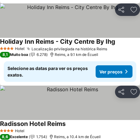
Partilhar
Ad
Holiday Inn Reims - City Centre By Ihg
Ver preço
Hotel
Localização privilegiada na histórica Reims
Ver preços
4 Estrelas
8,1
Muito boa
6.278
Reims, a 9.1 km de Écueil
Selecione as datas para ver os preços
Ver preços
exatos.
Partilhar
Ad
Radisson Hotel Reims
Ver preços
Hotel
4 Estrelas
8,6
Excelente
1.754
Reims, a 10.4 km de Écueil