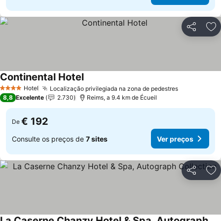
Partilhar
Ad
Continental Hotel
Ver preços
Hotel
Localização privilegiada na zona de pedestres
Ver preços
4 Estrelas
8,8
Excelente
2.730
Reims, a 9.4 km de Écueil
€ 192
De
Consulte os preços de
7 sites
Ver preços
Partilhar
Ad
La Caserne Chanzy Hotel & Spa, Autograph Collection