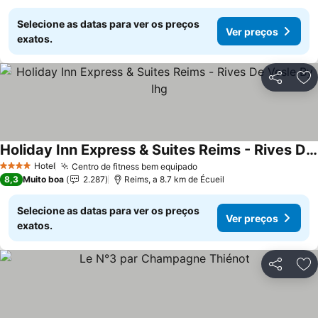
Selecione as datas para ver os preços
Ver preços
exatos.
Partilhar
Ad
Holiday Inn Express & Suites Reims - Rives De Vesle By Ihg
Ver preços
Hotel
Centro de fitness bem equipado
Ver preços
4 Estrelas
8,3
Muito boa
2.287
Reims, a 8.7 km de Écueil
Selecione as datas para ver os preços
Ver preços
exatos.
Partilhar
Ad