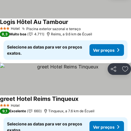
Logis Hôtel Au Tambour
Ver preços
Hotel
Piscina exterior sazonal e terraço
Ver preços
3 Estrelas
8,3
Muito boa
4.711
Reims, a 9.6 km de Écueil
Selecione as datas para ver os preços
Ver preços
exatos.
Partilhar
Ad
greet Hotel Reims Tinqueux
Ver preços
Hotel
3 Estrelas
9,1
Excelente
660
Tinqueux, a 7.6 km de Écueil
Selecione as datas para ver os preços
Ver preços
exatos.