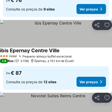
€ 76
De
Consulte os preços de
9 sites
Ver preços
Partilhar
Ad
ibis Epernay Centre Ville
Ver preços
Hotel
Pequeno-almoço buffet excecional
Ver preços
3 Estrelas
7,6
Boa
3.158
Épernay, a 16.1 km de Écueil
€ 87
De
Consulte os preços de
12 sites
Ver preços
Partilhar
Ad