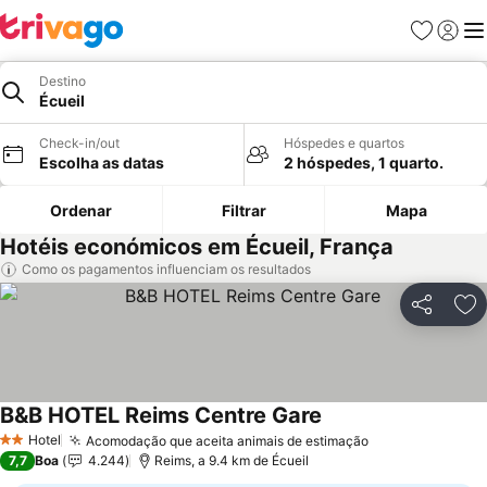
Favoritos
Iniciar
Me
Destino
Écueil
Check-in/out
Hóspedes e quartos
Escolha as datas
2 hóspedes, 1 quarto.
Ordenar
Filtrar
Mapa
Hotéis económicos em Écueil, França
Como os pagamentos influenciam os resultados
Partilhar
Ad
B&B HOTEL Reims Centre Gare
Ver preços
Hotel
Acomodação que aceita animais de estimação
Ver preços
2 Estrelas
7,7
Boa
4.244
Reims, a 9.4 km de Écueil