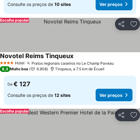
Consulte os preços de
10 sites
Ver preços
Escolha popular
Partilhar
Ad
Novotel Reims Tinqueux
Ver preços
Hotel
Pratos regionais caseiros no Le Champ Paveau
Ver preços
4 Estrelas
8,3
Muito boa
6.908
Tinqueux, a 7.5 km de Écueil
€ 127
De
Consulte os preços de
12 sites
Ver preços
Escolha popular
Partilhar
Ad