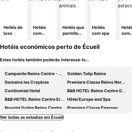
Hotéis de
Hotéis
Hotéis que
Hotéis
Hoté
luxo
com
permitem
com spa
com
piscinas
animais
esta
ment
Hotéis económicos perto de Écueil
Estes hotéis também poderão interessá-lo...
Campanile Reims Centre - Cathedrale
Golden Tulip Reims
Domaine les Crayères
Premiere Classe Reims Nord - Bétheny
Continental Hotel
B&B HOTEL Reims Centre Gare
B&B HOTEL Reims Centre Erlon
Hôtel Europe and Spa
Novotel Suites Reims Centre
Premiere Classe Epernay
B&B HOTEL Epernay
Holiday Inn Express & Suites Reims - Rives De Vesle By Ihg
Ver todas as estadias em Écueil
ibis Styles Reims Centre Cathédrale
Holiday Inn Reims - City Centre By Ihg