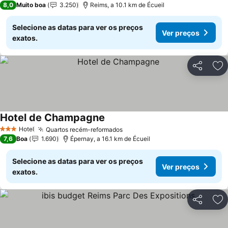
8,0
Muito boa
3.250
Reims, a 10.1 km de Écueil
Selecione as datas para ver os preços
Ver preços
exatos.
Partilhar
Ad
Hotel de Champagne
Ver preços
Hotel
Quartos recém-reformados
Ver preços
3 Estrelas
7,6
Boa
1.690
Épernay, a 16.1 km de Écueil
Selecione as datas para ver os preços
Ver preços
exatos.
Partilhar
Ad