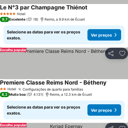
Le N°3 par Champagne Thiénot
Ver preços
Hotel
5 Estrelas
9,7
Excelente
18
Reims, a 9.9 km de Écueil
Selecione as datas para ver os preços
Ver preços
exatos.
Escolha popular
Partilhar
Ad
Premiere Classe Reims Nord - Bétheny
Ver preço
Hotel
Configurações de quarto para famílias
Ver preços
2 Estrelas
8,2
Muito boa
4.131
Reims, a 12.3 km de Écueil
Selecione as datas para ver os preços
Ver preços
exatos.
Escolha popular