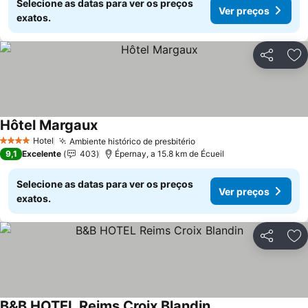
Selecione as datas para ver os preços
Ver preços
exatos.
Partilhar
Ad
Hôtel Margaux
Ver preços
Hotel
Ambiente histórico de presbitério
Ver preços
4 Estrelas
9,1
Excelente
403
Épernay, a 15.8 km de Écueil
Selecione as datas para ver os preços
Ver preços
exatos.
Partilhar
Ad
B&B HOTEL Reims Croix Blandin