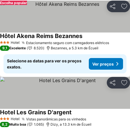
Escolha popular
Partilhar
Ad
Hôtel Akena Reims Bezannes
Ver preços
Hotel
Estacionamento seguro com carregadores elétricos
Ver preç
3 Estrelas
9,1
Excelente
8.520
Bezannes, a 5.3 km de Écueil
Selecione as datas para ver os preços
Ver preços
exatos.
Partilhar
Ad
Hotel Les Grains D'argent
Ver preços
Hotel
Vistas panorâmicas para os vinhedos
Ver preços
3 Estrelas
8,2
Muito boa
1.065
Dizy, a 13.3 km de Écueil