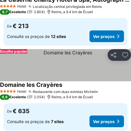
Ver preços
Hotel
Localização central privilegiada em Reims
Ver preços
5 Estrelas
8,7
Excelente
2.804
Reims, a 9.4 km de Écueil
€ 213
De
Consulte os preços de
12 sites
Ver preços
Escolha popular
Partilhar
Ad
Domaine les Crayères
Ver preços
Hotel
Restaurante com duas estrelas Michelin
Ver preços
5 Estrelas
9,6
Excelente
2.054
Reims, a 9.4 km de Écueil
€ 635
De
Consulte os preços de
7 sites
Ver preços