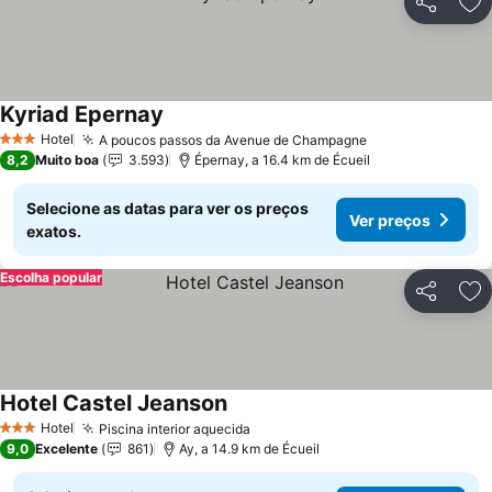
Partilhar
Ad
Kyriad Epernay
Ver preços
Hotel
A poucos passos da Avenue de Champagne
Ver preços
3 Estrelas
8,2
Muito boa
3.593
Épernay, a 16.4 km de Écueil
Selecione as datas para ver os preços
Ver preços
exatos.
Escolha popular
Partilhar
Ad
Hotel Castel Jeanson
Ver preços
Hotel
Piscina interior aquecida
Ver preços
3 Estrelas
9,0
Excelente
861
Ay, a 14.9 km de Écueil