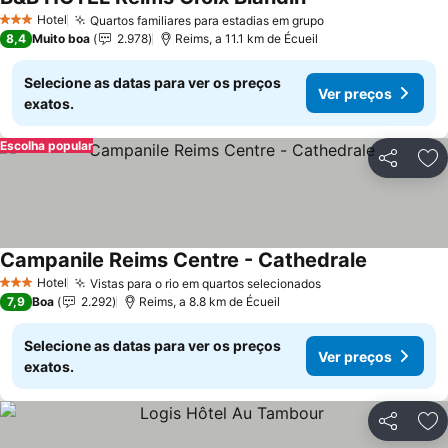
Ver preços
Hotel
Quartos familiares para estadias em grupo
Ver preços
3 Estrelas
8,4
Muito boa
2.978
Reims, a 11.1 km de Écueil
Selecione as datas para ver os preços
Ver preços
exatos.
Escolha popular
Partilhar
Ad
Campanile Reims Centre - Cathedrale
Ver preços
Hotel
Vistas para o rio em quartos selecionados
Ver preços
3 Estrelas
7,9
Boa
2.292
Reims, a 8.8 km de Écueil
Selecione as datas para ver os preços
Ver preços
exatos.
Partilhar
Ad