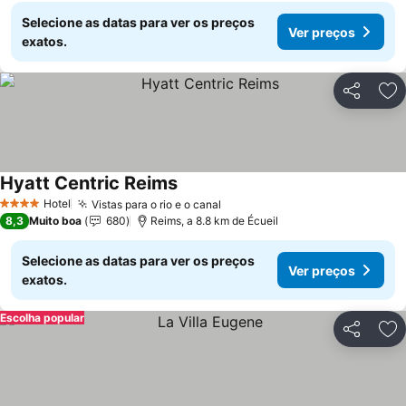
Selecione as datas para ver os preços
Ver preços
exatos.
Partilhar
Ad
Hyatt Centric Reims
Ver preços
Hotel
Vistas para o rio e o canal
Ver preços
4 Estrelas
8,3
Muito boa
680
Reims, a 8.8 km de Écueil
Selecione as datas para ver os preços
Ver preços
exatos.
Escolha popular
Partilhar
Ad