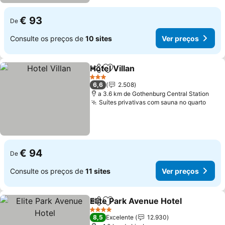
€ 93
De
Consulte os preços de
10 sites
Ver preços
Hotel Villan
Partilhar
Adicionar aos favoritos
3 Estrelas
6,6
2.508
a 3.6 km de Gothenburg Central Station
Suítes privativas com sauna no quarto
€ 94
De
Consulte os preços de
11 sites
Ver preços
Elite Park Avenue Hotel
Partilhar
Adicionar aos favoritos
4 Estrelas
8,5
Excelente
12.930