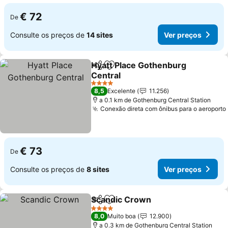
€ 72
De
Consulte os preços de
14 sites
Ver preços
Hyatt Place Gothenburg
Partilhar
Adicionar aos favoritos
Central
4 Estrelas
8,5
Excelente
11.256
a 0.1 km de Gothenburg Central Station
Conexão direta com ônibus para o aeroporto
€ 73
De
Consulte os preços de
8 sites
Ver preços
Scandic Crown
Partilhar
Adicionar aos favoritos
4 Estrelas
8,0
Muito boa
12.900
a 0.3 km de Gothenburg Central Station