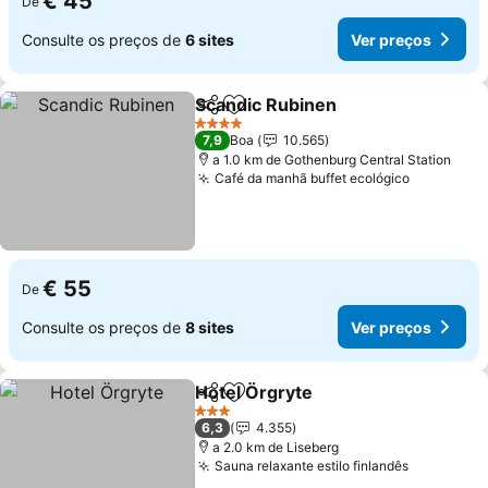
€ 45
De
Consulte os preços de
6 sites
Ver preços
Scandic Rubinen
Partilhar
Adicionar aos favoritos
4 Estrelas
7,9
Boa
10.565
a 1.0 km de Gothenburg Central Station
Café da manhã buffet ecológico
€ 55
De
Consulte os preços de
8 sites
Ver preços
Hotel Örgryte
Partilhar
Adicionar aos favoritos
3 Estrelas
6,3
4.355
a 2.0 km de Liseberg
Sauna relaxante estilo finlandês