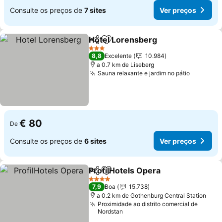
Consulte os preços de
7 sites
Ver preços
Hotel Lorensberg
Partilhar
Adicionar aos favoritos
3 Estrelas
8,8
Excelente
10.984
a 0.7 km de Liseberg
Sauna relaxante e jardim no pátio
€ 80
De
Consulte os preços de
6 sites
Ver preços
ProfilHotels Opera
Partilhar
Adicionar aos favoritos
4 Estrelas
7,9
Boa
15.738
a 0.2 km de Gothenburg Central Station
Proximidade ao distrito comercial de
Nordstan