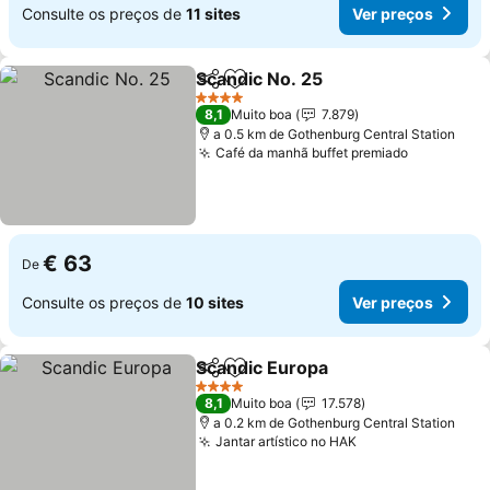
Consulte os preços de
11 sites
Ver preços
Scandic No. 25
Partilhar
Adicionar aos favoritos
4 Estrelas
8,1
Muito boa
7.879
a 0.5 km de Gothenburg Central Station
Café da manhã buffet premiado
€ 63
De
Consulte os preços de
10 sites
Ver preços
Scandic Europa
Partilhar
Adicionar aos favoritos
4 Estrelas
8,1
Muito boa
17.578
a 0.2 km de Gothenburg Central Station
Jantar artístico no HAK