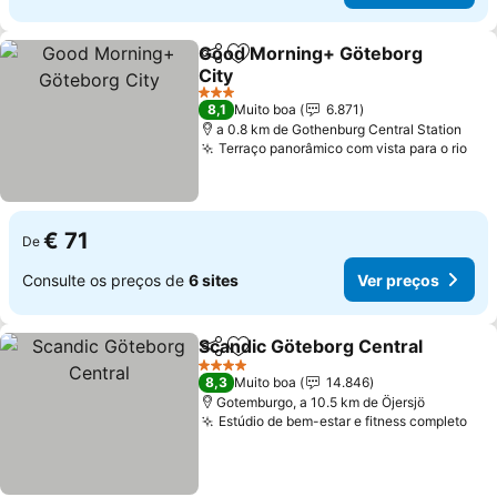
Good Morning+ Göteborg
Partilhar
Adicionar aos favoritos
City
3 Estrelas
8,1
Muito boa
6.871
a 0.8 km de Gothenburg Central Station
Terraço panorâmico com vista para o rio
€ 71
De
Consulte os preços de
6 sites
Ver preços
Scandic Göteborg Central
Partilhar
Adicionar aos favoritos
4 Estrelas
8,3
Muito boa
14.846
Gotemburgo, a 10.5 km de Öjersjö
Estúdio de bem-estar e fitness completo