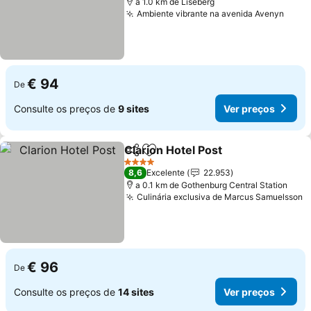
a 1.0 km de Liseberg
Ambiente vibrante na avenida Avenyn
€ 94
De
Consulte os preços de
9 sites
Ver preços
Clarion Hotel Post
Partilhar
Adicionar aos favoritos
4 Estrelas
8,6
Excelente
22.953
a 0.1 km de Gothenburg Central Station
Culinária exclusiva de Marcus Samuelsson
€ 96
De
Consulte os preços de
14 sites
Ver preços