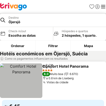
Favoritos
Iniciar
Me
Destino
Öjersjö
Check-in/out
Hóspedes e quartos
Escolha as datas
2 hóspedes, 1 quarto.
Ordenar
Filtrar
Mapa
Hotéis económicos em Öjersjö, Suécia
Como os pagamentos influenciam os resultados
Comfort Hotel Panorama
Partilhar
Adicionar aos favoritos
4 Estrelas
8,0
Muito boa
6.670
a 0.6 km de Liseberg
Vistas da cidade