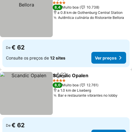
Partilhar
Adicionar aos favoritos
4 Estrelas
8,4
Muito boa
10.738
a 0.8 km de Gothenburg Central Station
Autêntica culinária do Ristorante Bellora
€ 62
De
Consulte os preços de
12 sites
Ver preços
Scandic Opalen
Partilhar
Adicionar aos favoritos
4 Estrelas
8,0
Muito boa
12.761
a 1.0 km de Liseberg
Bar e restaurante vibrantes no lobby
€ 62
De