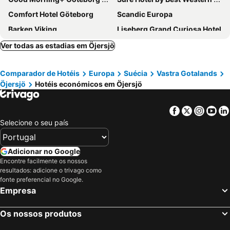
Comfort Hotel Göteborg
Scandic Europa
Barken Viking
Liseberg Grand Curiosa Hotel
Home Hotel Odin
Hotel Villan
Ver todas as estadias em Öjersjö
Scandic Crown
Home Hotel Mektagonen
Comparador de Hotéis
Europa
Suécia
Vastra Gotalands
Comfort Hotel Panorama
Hotel Vasa, BW Signature Collection
Öjersjö
Hotéis económicos em Öjersjö
Elite Plaza Hotel
Good Morning Mölndal
Radisson Blu Scandinavia Hotel, Goteborg
Clarion Hotel Karlatornet
Facebook
Twitter
Insta
Yo
Hotel Örgryte
Scandic Rubinen
Selecione o seu país
Hotel Riverton
Spar Hotel Majorna
Landvetter Airport Hotel, Best Western Premier Collection
Comfort Hotel City
Adicionar no Google
Encontre facilmente os nossos
Best Western Plus Aby Hotel
Quality Hotel 11 & Eriksbergshallen
resultados: adicione o trivago como
Hotel Mölndals Bro
Scandic Landvetter
fonte preferencial no Google.
Empresa
Scandic No. 25
Elite Park Avenue Hotel
Hotel & Ristorante Bellora
Hotel Royal
Os nossos produtos
Scandic Backadal
Hotel Vanilla