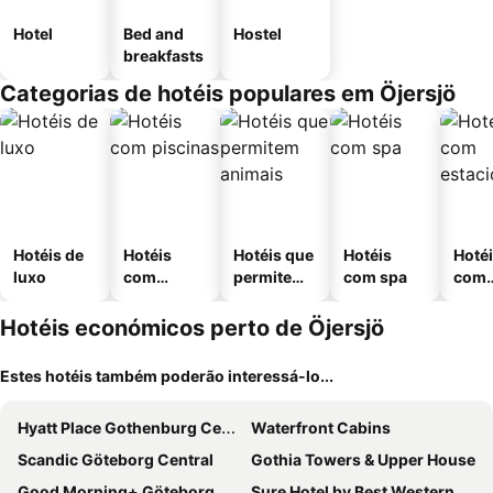
Hotel
Bed and
Hostel
breakfasts
Categorias de hotéis populares em Öjersjö
Hotéis de
Hotéis
Hotéis que
Hotéis
Hoté
luxo
com
permitem
com spa
com
piscinas
animais
esta
ment
Hotéis económicos perto de Öjersjö
Estes hotéis também poderão interessá-lo...
Hyatt Place Gothenburg Central
Waterfront Cabins
Scandic Göteborg Central
Gothia Towers & Upper House
Good Morning+ Göteborg City
Sure Hotel by Best Western Center