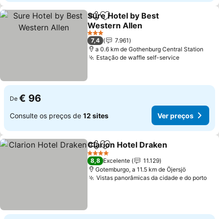
Sure Hotel by Best
Partilhar
Adicionar aos favoritos
Western Allen
3 Estrelas
7,4
7.961
a 0.6 km de Gothenburg Central Station
Estação de waffle self-service
€ 96
De
Consulte os preços de
12 sites
Ver preços
Clarion Hotel Draken
Partilhar
Adicionar aos favoritos
4 Estrelas
8,8
Excelente
11.129
Gotemburgo, a 11.5 km de Öjersjö
Vistas panorâmicas da cidade e do porto