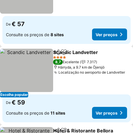
€ 57
De
Consulte os preços de
8 sites
Ver preços
Scandic Landvetter
Partilhar
Adicionar aos favoritos
4 Estrelas
8,7
Excelente
7.317
Härryda, a 9.7 km de Öjersjö
Localização no aeroporto de Landvetter
Escolha popular
€ 59
De
Consulte os preços de
11 sites
Ver preços
Hotel & Ristorante Bellora