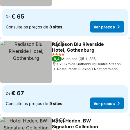
€ 65
De
Consulte os preços de
8 sites
Ver preços
Radisson Blu Riverside
Partilhar
Adicionar aos favoritos
Hotel, Gothenburg
4 Estrelas
8,4
Muito boa
11.886
a 2.0 km de Gothenburg Central Station
Restaurante Cuckoo's Nest premiado
€ 67
De
Consulte os preços de
9 sites
Ver preços
Hotel Heden, BW
Partilhar
Adicionar aos favoritos
Signature Collection