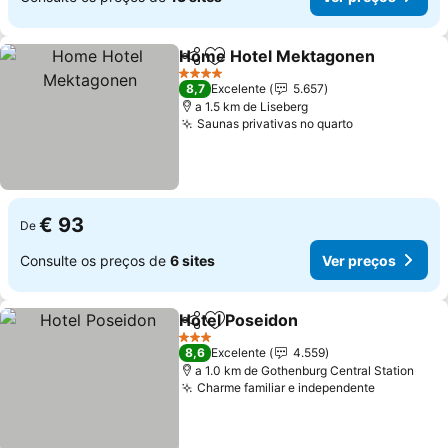
Home Hotel Mektagonen
Partilhar
Adicionar aos favoritos
4 Estrelas
8,7
Excelente
5.657
a 1.5 km de Liseberg
Saunas privativas no quarto
€ 93
De
Consulte os preços de
6 sites
Ver preços
Hotel Poseidon
Partilhar
Adicionar aos favoritos
3 Estrelas
8,6
Excelente
4.559
a 1.0 km de Gothenburg Central Station
Charme familiar e independente