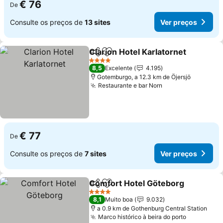
€ 76
De
Consulte os preços de
13 sites
Ver preços
Clarion Hotel Karlatornet
Partilhar
Adicionar aos favoritos
4 Estrelas
8,5
Excelente
4.195
Gotemburgo, a 12.3 km de Öjersjö
Restaurante e bar Norn
€ 77
De
Consulte os preços de
7 sites
Ver preços
Comfort Hotel Göteborg
Partilhar
Adicionar aos favoritos
4 Estrelas
8,1
Muito boa
9.032
a 0.9 km de Gothenburg Central Station
Marco histórico à beira do porto