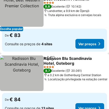
Collection
4 Estrelas
8,8
Excelente
10.142
Landvetter, a 9.9 km de Öjersjö
Truta alpina exclusiva e cervejas locais
Escolha popular
€ 83
De
Consulte os preços de
4 sites
Ver preços
Radisson Blu Scandinavia
Partilhar
Adicionar aos favoritos
Hotel, Goteborg
4 Estrelas
8,7
Excelente
20.061
a 0.2 km de Gothenburg Central Station
Localização privilegiada na estação central
€ 84
De
Consulte os preços de
13 sites
Ver preços