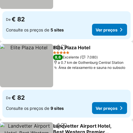
€ 82
De
Consulte os preços de
5 sites
Ver preços
Elite Plaza Hotel
Partilhar
Adicionar aos favoritos
5 Estrelas
8,6
Excelente
7.080
a 0.7 km de Gothenburg Central Station
Área de relaxamento e sauna no subsolo
€ 82
De
Consulte os preços de
9 sites
Ver preços
Landvetter Airport Hotel,
Partilhar
Adicionar aos favoritos
Best Western Premier