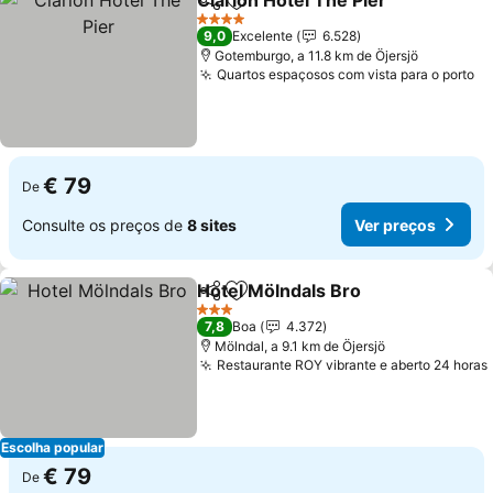
Clarion Hotel The Pier
Partilhar
Adicionar aos favoritos
4 Estrelas
9,0
Excelente
6.528
Gotemburgo, a 11.8 km de Öjersjö
Quartos espaçosos com vista para o porto
€ 79
De
Consulte os preços de
8 sites
Ver preços
Hotel Mölndals Bro
Partilhar
Adicionar aos favoritos
3 Estrelas
7,8
Boa
4.372
Mölndal, a 9.1 km de Öjersjö
Restaurante ROY vibrante e aberto 24 horas
Escolha popular
€ 79
De