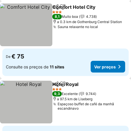
Comfort Hotel City
Partilhar
Adicionar aos favoritos
3 Estrelas
8,1
Muito boa
4.738
a 0.3 km de Gothenburg Central Station
Sauna relaxante no local
€ 75
De
Consulte os preços de
11 sites
Ver preços
Hotel Royal
Partilhar
Adicionar aos favoritos
3 Estrelas
9,3
Excelente
9.744
a 97.5 km de Liseberg
Espaçoso buffet de café da manhã
escandinavo