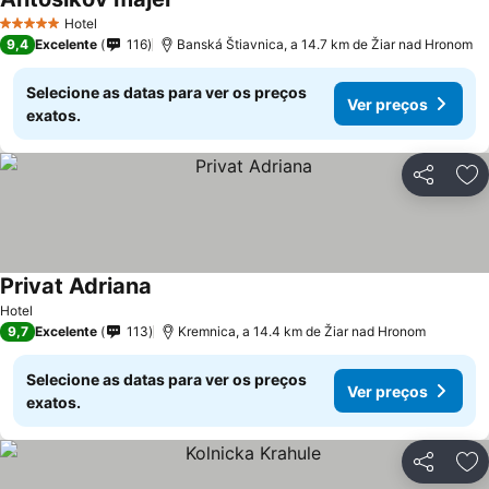
Ver preços
Hotel
5 Estrelas
9,4
Excelente
116
Banská Štiavnica, a 14.7 km de Žiar nad Hronom
Selecione as datas para ver os preços
Ver preços
exatos.
Partilhar
Ad
Privat Adriana
Ver preços
Hotel
9,7
Excelente
113
Kremnica, a 14.4 km de Žiar nad Hronom
Selecione as datas para ver os preços
Ver preços
exatos.
Partilhar
Ad