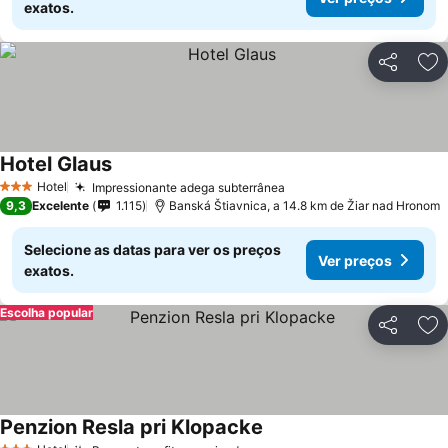
exatos.
Partilhar
Ad
Hotel Glaus
Ver preços
Hotel
Impressionante adega subterrânea
Ver preços
3 Estrelas
9,3
Excelente
1.115
Banská Štiavnica, a 14.8 km de Žiar nad Hronom
Selecione as datas para ver os preços
Ver preços
exatos.
Escolha popular
Partilhar
Ad
Penzion Resla pri Klopacke
Ver preços