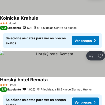
Kolnicka Krahule
Ver preços
Hotel
3 Estrelas
9,2
Excelente
50
a 16.6 km de Centro da cidade
Selecione as datas para ver os preços
Ver preços
exatos.
Partilhar
Ad
Horský hotel Remata
Ver preços
Hotel
3 Estrelas
8,5
Excelente
1.026
Prievidza, a 18.9 km de Žiar nad Hronom
Selecione as datas para ver os preços
Ver preços
exatos.