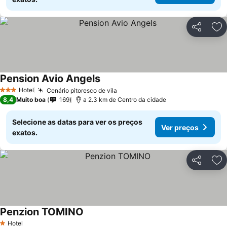
Partilhar
Ad
Pension Avio Angels
Ver preços
Hotel
Cenário pitoresco de vila
Ver preços
3 Estrelas
8,4
Muito boa
169
a 2.3 km de Centro da cidade
Selecione as datas para ver os preços
Ver preços
exatos.
Partilhar
Ad
Penzion TOMINO
Ver preços
Hotel
1 Estrelas