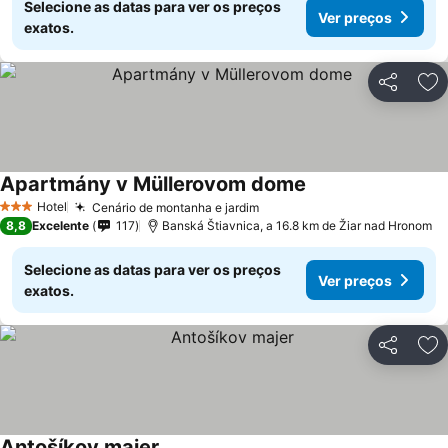
Selecione as datas para ver os preços
Ver preços
exatos.
Partilhar
Ad
Apartmány v Müllerovom dome
Ver preços
Hotel
Cenário de montanha e jardim
Ver preços
3 Estrelas
8,8
Excelente
117
Banská Štiavnica, a 16.8 km de Žiar nad Hronom
Selecione as datas para ver os preços
Ver preços
exatos.
Partilhar
Ad
Antošíkov majer