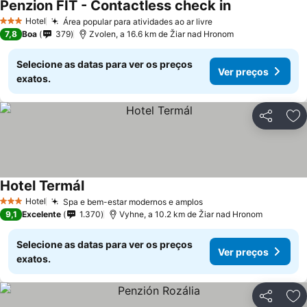
Penzion FIT - Contactless check in
Ver preços
Hotel
Área popular para atividades ao ar livre
Ver preços
3 Estrelas
7,8
Boa
379
Zvolen, a 16.6 km de Žiar nad Hronom
Selecione as datas para ver os preços
Ver preços
exatos.
Partilhar
Ad
Hotel Termál
Ver preços
Hotel
Spa e bem-estar modernos e amplos
Ver preços
3 Estrelas
9,1
Excelente
1.370
Vyhne, a 10.2 km de Žiar nad Hronom
Selecione as datas para ver os preços
Ver preços
exatos.
Partilhar
Ad