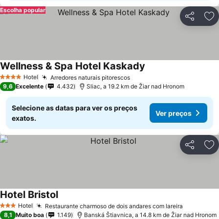
Escolha popular
Partilhar
Ad
Wellness & Spa Hotel Kaskady
Ver preços
Hotel
Arredores naturais pitorescos
Ver preços
4 Estrelas
9,6
Excelente
4.432
Sliac, a 19.2 km de Žiar nad Hronom
Selecione as datas para ver os preços
Ver preços
exatos.
Partilhar
Ad
Hotel Bristol
Ver preços
Hotel
Restaurante charmoso de dois andares com lareira
Ver preço
3 Estrelas
8,1
Muito boa
1.149
Banská Štiavnica, a 14.8 km de Žiar nad Hronom