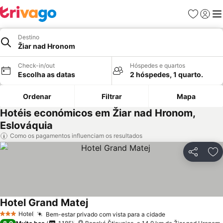
Favoritos
Iniciar
Me
Destino
Žiar nad Hronom
Check-in/out
Hóspedes e quartos
Escolha as datas
2 hóspedes, 1 quarto.
Ordenar
Filtrar
Mapa
Hotéis económicos em Žiar nad Hronom,
Eslováquia
Como os pagamentos influenciam os resultados
Partilhar
Ad
Hotel Grand Matej
Ver preços
Hotel
Bem-estar privado com vista para a cidade
Ver preços
3 Estrelas