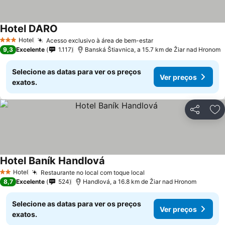
Hotel DARO
Ver preços
Hotel
Acesso exclusivo à área de bem-estar
Ver preços
3 Estrelas
9,3
Excelente
1.117
Banská Štiavnica, a 15.7 km de Žiar nad Hronom
Selecione as datas para ver os preços
Ver preços
exatos.
Partilhar
Ad
Hotel Baník Handlová
Ver preços
Hotel
Restaurante no local com toque local
Ver preços
2 Estrelas
8,7
Excelente
524
Handlová, a 16.8 km de Žiar nad Hronom
Selecione as datas para ver os preços
Ver preços
exatos.