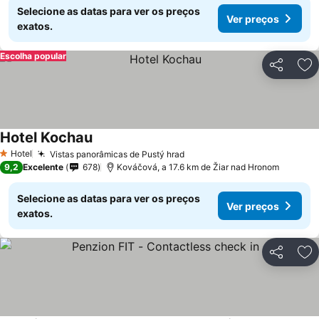
Selecione as datas para ver os preços
Ver preços
exatos.
Escolha popular
Partilhar
Ad
Hotel Kochau
Ver preços
Hotel
Vistas panorâmicas de Pustý hrad
Ver preços
1 Estrelas
9,2
Excelente
678
Kováčová, a 17.6 km de Žiar nad Hronom
Selecione as datas para ver os preços
Ver preços
exatos.
Partilhar
Ad