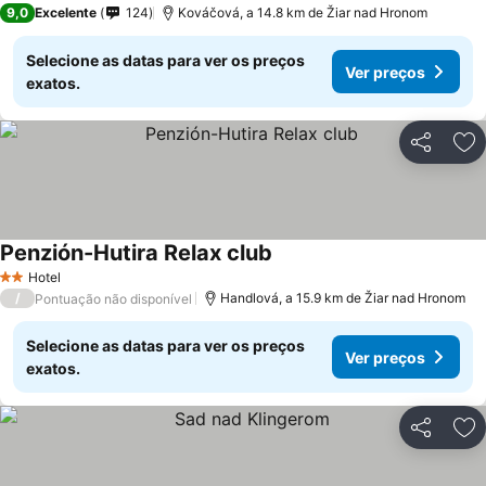
9,0
Excelente
124
Kováčová, a 14.8 km de Žiar nad Hronom
Selecione as datas para ver os preços
Ver preços
exatos.
Partilhar
Ad
Penzión-Hutira Relax club
Ver preços
Hotel
2 Estrelas
/
Handlová, a 15.9 km de Žiar nad Hronom
Pontuação não disponível
Selecione as datas para ver os preços
Ver preços
exatos.
Partilhar
Ad