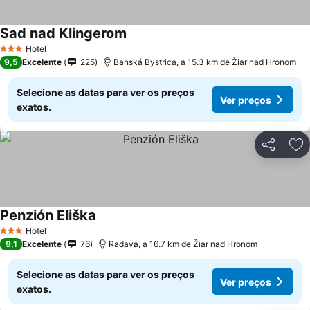
Sad nad Klingerom
Ver preços
Hotel
3 Estrelas
9,5
Excelente
225
Banská Bystrica, a 15.3 km de Žiar nad Hronom
Selecione as datas para ver os preços
Ver preços
exatos.
Partilhar
Ad
Penzión Eliška
Ver preços
Hotel
3 Estrelas
9,1
Excelente
76
Radava, a 16.7 km de Žiar nad Hronom
Selecione as datas para ver os preços
Ver preços
exatos.