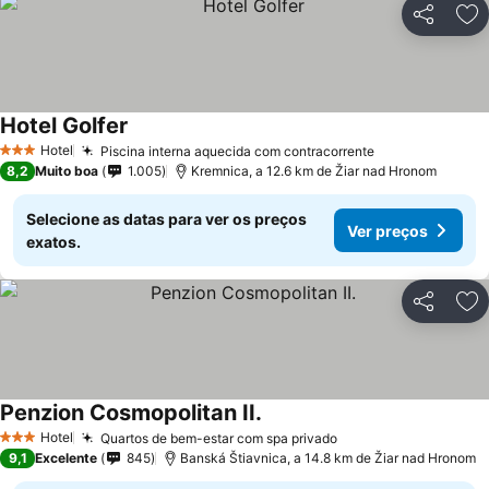
Partilhar
Ad
Hotel Golfer
Ver preços
Hotel
Piscina interna aquecida com contracorrente
Ver preços
3 Estrelas
8,2
Muito boa
1.005
Kremnica, a 12.6 km de Žiar nad Hronom
Selecione as datas para ver os preços
Ver preços
exatos.
Partilhar
Ad
Penzion Cosmopolitan II.
Ver preços
Hotel
Quartos de bem-estar com spa privado
Ver preços
3 Estrelas
9,1
Excelente
845
Banská Štiavnica, a 14.8 km de Žiar nad Hronom