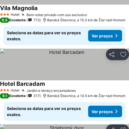
Vila Magnolia
Ver preços
Hotel
Bem-estar privado com uso exclusivo
Ver preços
3 Estrelas
9,5
Excelente
772
Banská Štiavnica, a 15.3 km de Žiar nad Hronom
Selecione as datas para ver os preços
Ver preços
exatos.
Partilhar
Ad
Hotel Barcadam
Ver preços
Hotel
Jardim e terraço encantadores
Ver preços
3 Estrelas
9,1
Excelente
317
Banská Štiavnica, a 14.5 km de Žiar nad Hronom
Selecione as datas para ver os preços
Ver preços
exatos.