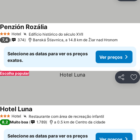
Penzión Rozália
Ver preços
Hotel
Edifício histórico do século XVII
Ver preços
3 Estrelas
7,4
374
Banská Štiavnica, a 14.8 km de Žiar nad Hronom
Selecione as datas para ver os preços
Ver preços
exatos.
Escolha popular
Partilhar
Ad
Hotel Luna
Ver preços
Hotel
Restaurante com área de recreação infantil
Ver preços
3 Estrelas
8,2
Muito boa
1.789
a 0.5 km de Centro da cidade
Selecione as datas para ver os preços
Ver preços