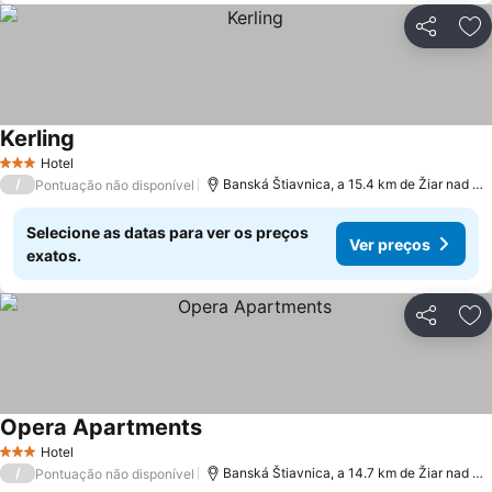
Partilhar
Ad
Kerling
Ver preços
Hotel
3 Estrelas
/
Banská Štiavnica, a 15.4 km de Žiar nad H
Pontuação não disponível
Selecione as datas para ver os preços
Ver preços
exatos.
Partilhar
Ad
Opera Apartments
Ver preços
Hotel
3 Estrelas
/
Banská Štiavnica, a 14.7 km de Žiar nad H
Pontuação não disponível