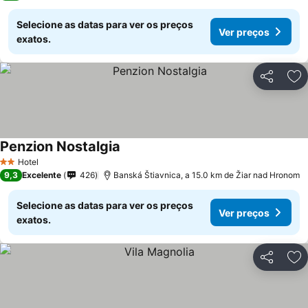
Selecione as datas para ver os preços
Ver preços
exatos.
Partilhar
Ad
Penzion Nostalgia
Ver preços
Hotel
2 Estrelas
9,3
Excelente
426
Banská Štiavnica, a 15.0 km de Žiar nad Hronom
Selecione as datas para ver os preços
Ver preços
exatos.
Partilhar
Ad