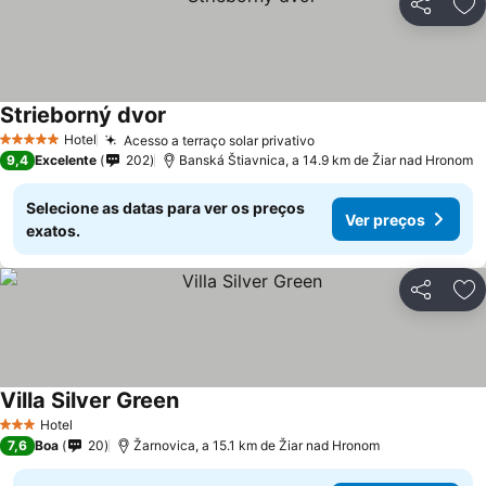
Partilhar
Ad
Strieborný dvor
Ver preços
Hotel
Acesso a terraço solar privativo
Ver preços
5 Estrelas
9,4
Excelente
202
Banská Štiavnica, a 14.9 km de Žiar nad Hronom
Selecione as datas para ver os preços
Ver preços
exatos.
Partilhar
Ad
Villa Silver Green
Ver preços
Hotel
3 Estrelas
7,6
Boa
20
Žarnovica, a 15.1 km de Žiar nad Hronom