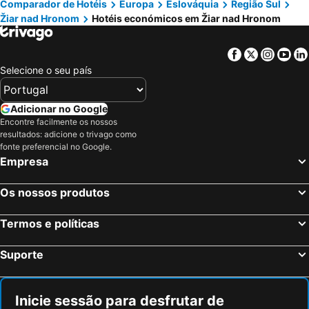
Comparador de Hotéis
Europa
Eslováquia
Região Sul
Žiar nad Hronom
Hotéis económicos em Žiar nad Hronom
Facebook
Twitter
Insta
Yo
Selecione o seu país
Adicionar no Google
Encontre facilmente os nossos
resultados: adicione o trivago como
fonte preferencial no Google.
Empresa
Os nossos produtos
Termos e políticas
Suporte
Inicie sessão para desfrutar de