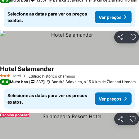
8,0
Muito boa
1.185
Banská Štiavnica, a 14.9 km de Žiar nad Hronom
Selecione as datas para ver os preços
Ver preços
exatos.
Partilhar
Ad
Hotel Salamander
Ver preços
Hotel
Edifício histórico charmoso
Ver preços
3 Estrelas
8,4
Muito boa
837
Banská Štiavnica, a 15.0 km de Žiar nad Hronom
Selecione as datas para ver os preços
Ver preços
exatos.
Escolha popular
Partilhar
Ad