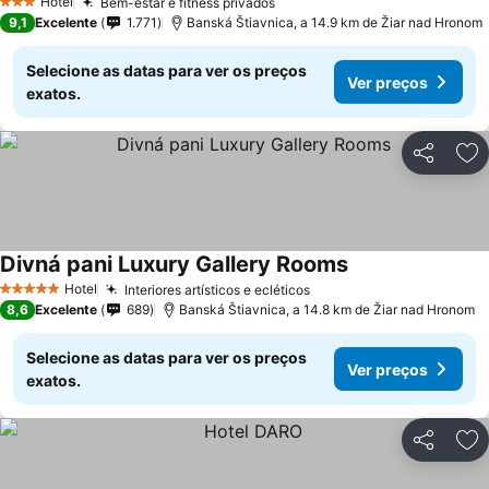
Hotel
Bem-estar e fitness privados
Ver preços
3 Estrelas
9,1
Excelente
1.771
Banská Štiavnica, a 14.9 km de Žiar nad Hronom
Selecione as datas para ver os preços
Ver preços
exatos.
Partilhar
Ad
Divná pani Luxury Gallery Rooms
Ver preços
Hotel
Interiores artísticos e ecléticos
Ver preços
5 Estrelas
8,6
Excelente
689
Banská Štiavnica, a 14.8 km de Žiar nad Hronom
Selecione as datas para ver os preços
Ver preços
exatos.
Partilhar
Ad