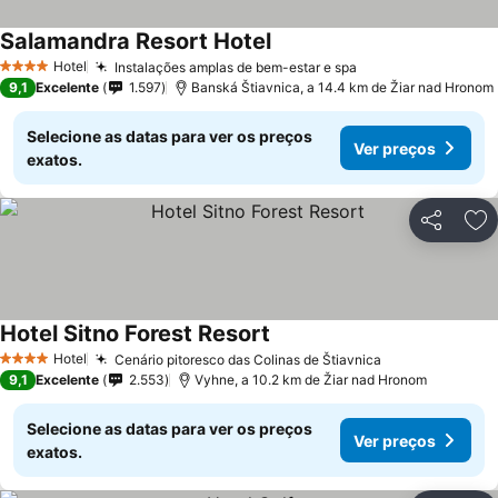
Salamandra Resort Hotel
Ver preços
Hotel
Instalações amplas de bem-estar e spa
Ver preços
4 Estrelas
9,1
Excelente
1.597
Banská Štiavnica, a 14.4 km de Žiar nad Hronom
Selecione as datas para ver os preços
Ver preços
exatos.
Partilhar
Ad
Hotel Sitno Forest Resort
Ver preços
Hotel
Cenário pitoresco das Colinas de Štiavnica
Ver preços
4 Estrelas
9,1
Excelente
2.553
Vyhne, a 10.2 km de Žiar nad Hronom
Selecione as datas para ver os preços
Ver preços
exatos.