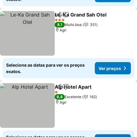
Le-Ka Grand Sah Otel
Partilhar
Adicionar aos favoritos
3 Estrelas
8,1
Muito boa
351
Agri
Selecione as datas para ver os preços
Ver preços
exatos.
Alp Hotel Apart
Partilhar
Adicionar aos favoritos
1 Estrelas
8,8
Excelente
162
Agri