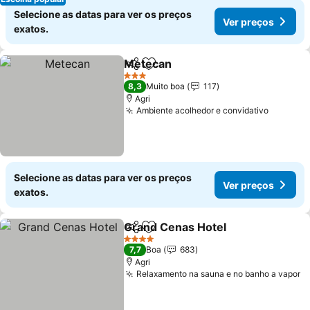
Selecione as datas para ver os preços
Ver preços
exatos.
Metecan
Partilhar
Adicionar aos favoritos
3 Estrelas
8,3
Muito boa
117
Agri
Ambiente acolhedor e convidativo
Selecione as datas para ver os preços
Ver preços
exatos.
Grand Cenas Hotel
Partilhar
Adicionar aos favoritos
4 Estrelas
7,7
Boa
683
Agri
Relaxamento na sauna e no banho a vapor