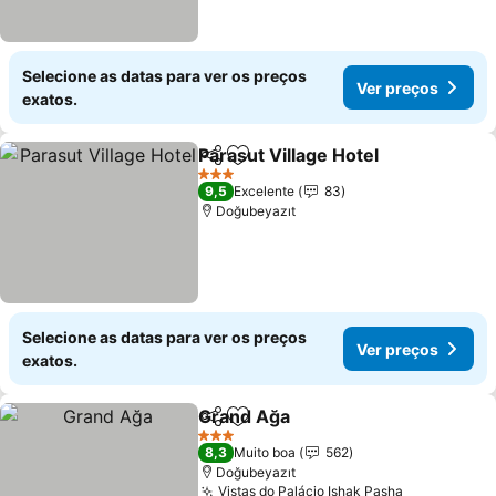
Selecione as datas para ver os preços
Ver preços
exatos.
Parasut Village Hotel
Partilhar
Adicionar aos favoritos
3 Estrelas
9,5
Excelente
83
Doğubeyazıt
Selecione as datas para ver os preços
Ver preços
exatos.
Grand Ağa
Partilhar
Adicionar aos favoritos
3 Estrelas
8,3
Muito boa
562
Doğubeyazıt
Vistas do Palácio Ishak Pasha