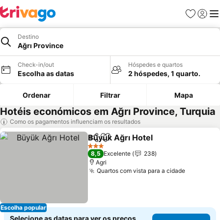
Favoritos
Iniciar
Me
Destino
Ağrı Province
Check-in/out
Hóspedes e quartos
Escolha as datas
2 hóspedes, 1 quarto.
Ordenar
Filtrar
Mapa
Hotéis económicos em Ağrı Province, Turquia
Como os pagamentos influenciam os resultados
Büyük Ağrı Hotel
Partilhar
Adicionar aos favoritos
3 Estrelas
8,5
Excelente
238
Agri
Quartos com vista para a cidade
Escolha popular
Selecione as datas para ver os preços