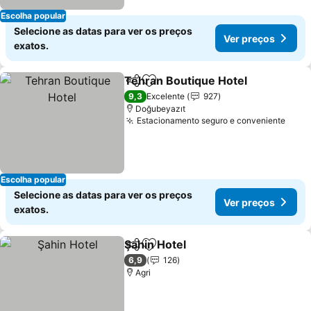
Escolha popular
Selecione as datas para ver os preços
Ver preços
exatos.
Tehran Boutique Hotel
Partilhar
Adicionar aos favoritos
9,3
Excelente
927
Doğubeyazıt
Estacionamento seguro e conveniente
Escolha popular
Selecione as datas para ver os preços
Ver preços
exatos.
Şahin Hotel
Partilhar
Adicionar aos favoritos
6,9
126
Agri