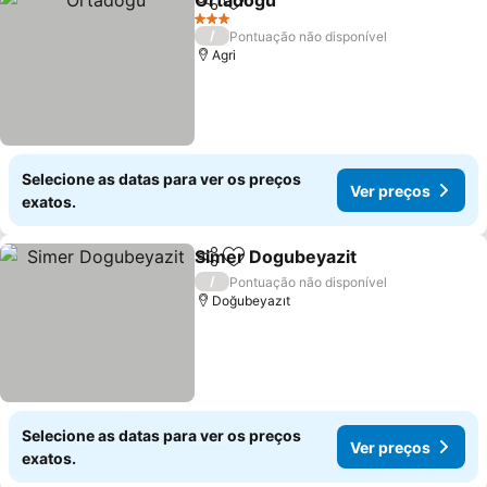
Ortadogu
Partilhar
Adicionar aos favoritos
3 Estrelas
/
Pontuação não disponível
Agri
Selecione as datas para ver os preços
Ver preços
exatos.
Simer Dogubeyazit
Partilhar
Adicionar aos favoritos
/
Pontuação não disponível
Doğubeyazıt
Selecione as datas para ver os preços
Ver preços
exatos.