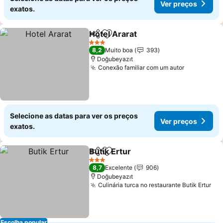
Ver preços
exatos.
Hotel Ararat
Partilhar
Adicionar aos favoritos
3 Estrelas
8,2
Muito boa
393
Doğubeyazıt
Conexão familiar com um autor
Selecione as datas para ver os preços
Ver preços
exatos.
Butik Ertur
Partilhar
Adicionar aos favoritos
3 Estrelas
8,7
Excelente
906
Doğubeyazıt
Culinária turca no restaurante Butik Ertur
Escolha popular