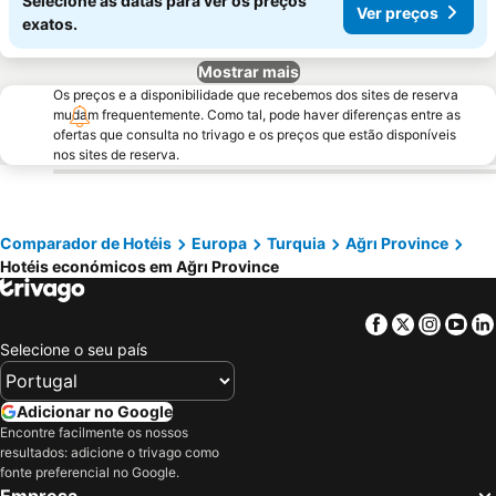
Selecione as datas para ver os preços
Ver preços
exatos.
Mostrar mais
Os preços e a disponibilidade que recebemos dos sites de reserva
mudam frequentemente. Como tal, pode haver diferenças entre as
ofertas que consulta no trivago e os preços que estão disponíveis
nos sites de reserva.
Comparador de Hotéis
Europa
Turquia
Ağrı Province
Hotéis económicos em Ağrı Province
Facebook
Twitter
Insta
Yo
Selecione o seu país
Adicionar no Google
Encontre facilmente os nossos
resultados: adicione o trivago como
fonte preferencial no Google.
Empresa