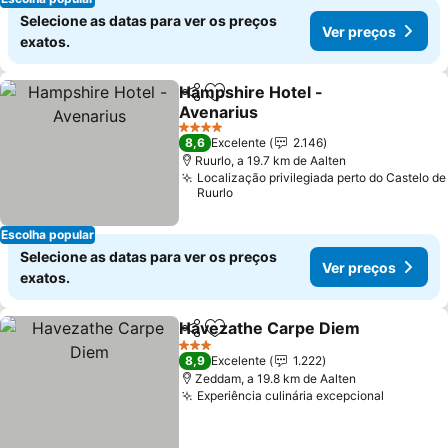
Selecione as datas para ver os preços
Ver preços
exatos.
Hampshire Hotel -
Partilhar
Adicionar aos favoritos
Avenarius
4 Estrelas
8,6
Excelente
2.146
Ruurlo, a 19.7 km de Aalten
Localização privilegiada perto do Castelo de
Ruurlo
Escolha popular
Selecione as datas para ver os preços
Ver preços
exatos.
Havezathe Carpe Diem
Partilhar
Adicionar aos favoritos
3 Estrelas
8,9
Excelente
1.222
Zeddam, a 19.8 km de Aalten
Experiência culinária excepcional