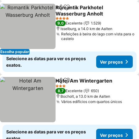
Romantik Parkhotel
Partilhar
Adicionar aos favoritos
Wasserburg Anholt
4 Estrelas
9,0
Excelente
1.529
Isselburg, a 14.0 km de Aalten
Refeições à beira do lago com vista para o
castelo
Escolha popular
Selecione as datas para ver os preços
Ver preços
exatos.
Hotel Am Wintergarten
Partilhar
Adicionar aos favoritos
3 Estrelas
8,7
Excelente
650
Bocholt, a 13.0 km de Aalten
Vários edifícios com quartos únicos
Selecione as datas para ver os preços
Ver preços
exatos.