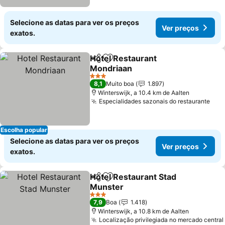
Selecione as datas para ver os preços
Ver preços
exatos.
Hotel Restaurant
Partilhar
Adicionar aos favoritos
Mondriaan
3 Estrelas
8,1
Muito boa
1.897
Winterswijk, a 10.4 km de Aalten
Especialidades sazonais do restaurante
Escolha popular
Selecione as datas para ver os preços
Ver preços
exatos.
Hotel Restaurant Stad
Partilhar
Adicionar aos favoritos
Munster
3 Estrelas
7,9
Boa
1.418
Winterswijk, a 10.8 km de Aalten
Localização privilegiada no mercado central