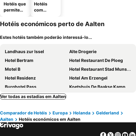
Hotéis que
Hotéis
permitem
com
animais
estaciona
mento
Hotéis económicos perto de Aalten
Estes hotéis também poderão interessá-lo...
Landhaus zur Issel
Alte Drogerie
Hotel Bertram
Hotel Restaurant De Ploeg
Motel B
Hotel Restaurant Stad Munster
Hotel Residenz
Hotel Am Erzengel
Burghotel Pass
Koetshuis De Baakse Kamp
Hotel Südlohner Hof - Ristorante Da Fabio
Havezathe Carpe Diem
Ver todas as estadias em Aalten
Comparador de Hotéis
Europa
Holanda
Gelderland
Aalten
Hotéis económicos em Aalten
Facebook
Twitter
Insta
Yo