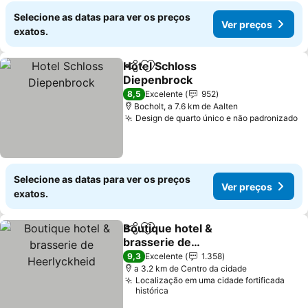
Selecione as datas para ver os preços
Ver preços
exatos.
Hotel Schloss
Partilhar
Adicionar aos favoritos
Diepenbrock
8,5
Excelente
952
Bocholt, a 7.6 km de Aalten
Design de quarto único e não padronizado
Selecione as datas para ver os preços
Ver preços
exatos.
Boutique hotel &
Partilhar
Adicionar aos favoritos
brasserie de
Heerlyckheid
9,3
Excelente
1.358
a 3.2 km de Centro da cidade
Localização em uma cidade fortificada
histórica