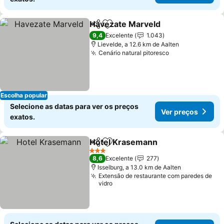
Havezate Marveld
Partilhar
Adicionar aos favoritos
9,4
Excelente
1.043
Lievelde, a 12.6 km de Aalten
Cenário natural pitoresco
Escolha popular
Selecione as datas para ver os preços
Ver preços
exatos.
Hotel Krasemann
Partilhar
Adicionar aos favoritos
3 Estrelas
8,6
Excelente
277
Isselburg, a 13.0 km de Aalten
Extensão de restaurante com paredes de
vidro