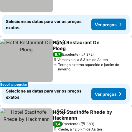
Selecione as datas para ver os preços
Ver preços
exatos.
Hotel Restaurant De
Partilhar
Adicionar aos favoritos
Ploeg
8,7
Excelente
872
Varsseveld, a 8.3 km de Aalten
Terraço externo aquecido e jardim de
inverno
Escolha popular
Selecione as datas para ver os preços
Ver preços
exatos.
Hotel Stadthöfe Rhede by
Partilhar
Adicionar aos favoritos
Hackmann
9,4
Excelente
383
Rhede, a 12.5 km de Aalten