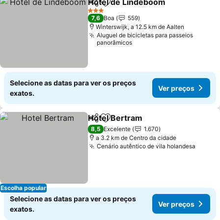
Hotel de Lindeboom
Partilhar
Adicionar aos favoritos
3 Estrelas
7,6
Boa
559
Winterswijk, a 12.5 km de Aalten
Aluguel de bicicletas para passeios
panorâmicos
Selecione as datas para ver os preços
Ver preços
exatos.
Hotel Bertram
Partilhar
Adicionar aos favoritos
8,5
Excelente
1.670
a 3.2 km de Centro da cidade
Cenário autêntico de vila holandesa
Escolha popular
Selecione as datas para ver os preços
Ver preços
exatos.