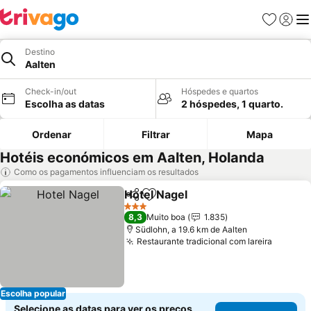
Favoritos
Iniciar
Me
Destino
Aalten
Check-in/out
Hóspedes e quartos
Escolha as datas
2 hóspedes, 1 quarto.
Ordenar
Filtrar
Mapa
Hotéis económicos em Aalten, Holanda
Como os pagamentos influenciam os resultados
Hotel Nagel
Partilhar
Adicionar aos favoritos
3 Estrelas
8,3
Muito boa
1.835
Südlohn, a 19.6 km de Aalten
Restaurante tradicional com lareira
Escolha popular
Selecione as datas para ver os preços