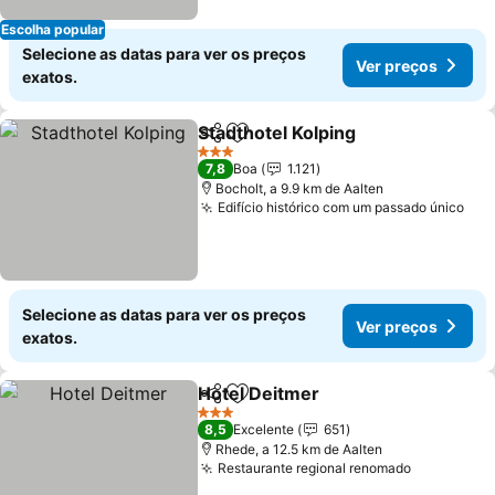
Escolha popular
Selecione as datas para ver os preços
Ver preços
exatos.
Stadthotel Kolping
Partilhar
Adicionar aos favoritos
3 Estrelas
7,8
Boa
1.121
Bocholt, a 9.9 km de Aalten
Edifício histórico com um passado único
Selecione as datas para ver os preços
Ver preços
exatos.
Hotel Deitmer
Partilhar
Adicionar aos favoritos
3 Estrelas
8,5
Excelente
651
Rhede, a 12.5 km de Aalten
Restaurante regional renomado