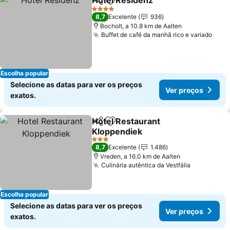
Hotel Residenz
Partilhar
Adicionar aos favoritos
4 Estrelas
8,7
Excelente
936
Bocholt, a 10.8 km de Aalten
Buffet de café da manhã rico e variado
Escolha popular
Selecione as datas para ver os preços
Ver preços
exatos.
Hotel Restaurant
Partilhar
Adicionar aos favoritos
Kloppendiek
3 Estrelas
8,7
Excelente
1.486
Vreden, a 16.0 km de Aalten
Culinária autêntica da Vestfália
Escolha popular
Selecione as datas para ver os preços
Ver preços
exatos.