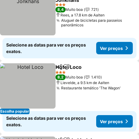
Jonkhans
3 Estrelas
8,4
Muito boa
721
Rees, a 17.8 km de Aalten
Aluguel de bicicletas para passeios
panorâmicos
Selecione as datas para ver os preços
Ver preços
exatos.
Hotel Loco
Partilhar
Adicionar aos favoritos
3 Estrelas
8,2
Muito boa
1.410
Lievelde, a 9.5 km de Aalten
Restaurante temático 'The Wagon'
Escolha popular
Selecione as datas para ver os preços
Ver preços
exatos.