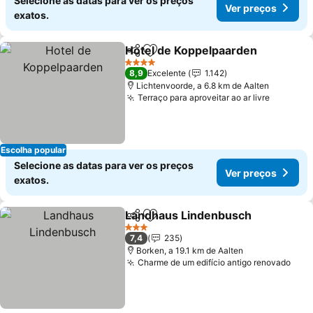
Selecione as datas para ver os preços
Ver preços
exatos.
Hotel de Koppelpaarden
Partilhar
Adicionar aos favoritos
4 Estrelas
8,9
Excelente
1.142
Lichtenvoorde, a 6.8 km de Aalten
Terraço para aproveitar ao ar livre
Escolha popular
Selecione as datas para ver os preços
Ver preços
exatos.
Landhaus Lindenbusch
Partilhar
Adicionar aos favoritos
3 Estrelas
7,4
235
Borken, a 19.1 km de Aalten
Charme de um edifício antigo renovado