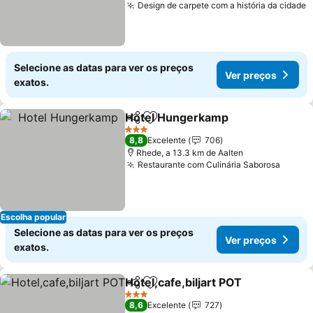
Design de carpete com a história da cidade
Selecione as datas para ver os preços
Ver preços
exatos.
Hotel Hungerkamp
Partilhar
Adicionar aos favoritos
3 Estrelas
8,8
Excelente
706
Rhede, a 13.3 km de Aalten
Restaurante com Culinária Saborosa
Escolha popular
Selecione as datas para ver os preços
Ver preços
exatos.
Hotel,cafe,biljart POT
Partilhar
Adicionar aos favoritos
3 Estrelas
8,6
Excelente
727