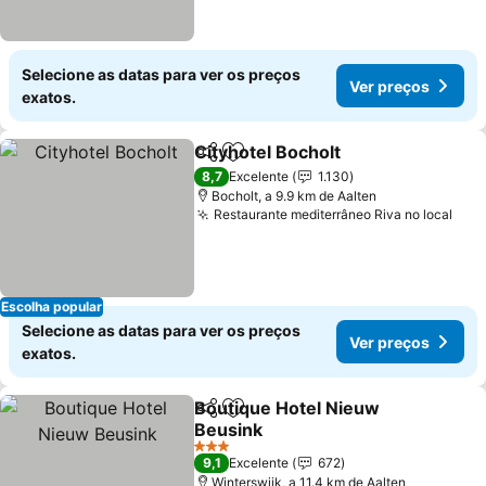
Selecione as datas para ver os preços
Ver preços
exatos.
Cityhotel Bocholt
Partilhar
Adicionar aos favoritos
8,7
Excelente
1.130
Bocholt, a 9.9 km de Aalten
Restaurante mediterrâneo Riva no local
Escolha popular
Selecione as datas para ver os preços
Ver preços
exatos.
Boutique Hotel Nieuw
Partilhar
Adicionar aos favoritos
Beusink
3 Estrelas
9,1
Excelente
672
Winterswijk, a 11.4 km de Aalten