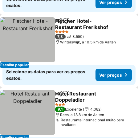
Ver preços
exatos.
Fletcher Hotel-
Partilhar
Adicionar aos favoritos
Restaurant Frerikshof
4 Estrelas
7,3
3.550
Winterswijk, a 10.5 km de Aalten
Escolha popular
Selecione as datas para ver os preços
Ver preços
exatos.
Hotel Restaurant
Partilhar
Adicionar aos favoritos
Doppeladler
3 Estrelas
9,1
Excelente
4.082
Rees, a 18.8 km de Aalten
Restaurante internacional muito bem
avaliado
Escolha popular