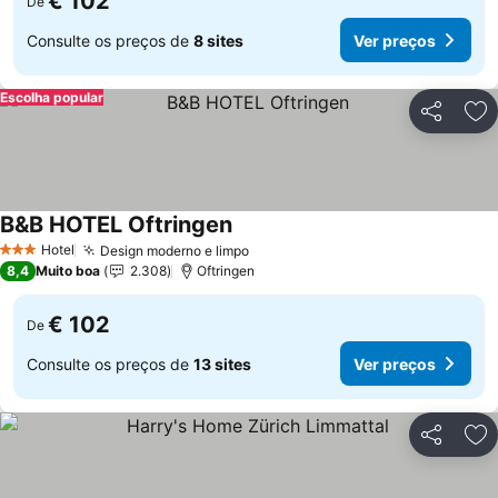
€ 102
De
Consulte os preços de
8 sites
Ver preços
Escolha popular
Partilhar
Ad
B&B HOTEL Oftringen
Hotel
Design moderno e limpo
3 Estrelas
8,4
Muito boa
2.308
Oftringen
€ 102
De
Consulte os preços de
13 sites
Ver preços
Partilhar
Ad