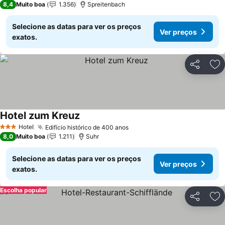
8,4
Muito boa
1.356
Spreitenbach
Selecione as datas para ver os preços
Ver preços
exatos.
Partilhar
Ad
Hotel zum Kreuz
Hotel
Edifício histórico de 400 anos
3 Estrelas
8,0
Muito boa
1.211
Suhr
Selecione as datas para ver os preços
Ver preços
exatos.
Escolha popular
Partilhar
Ad