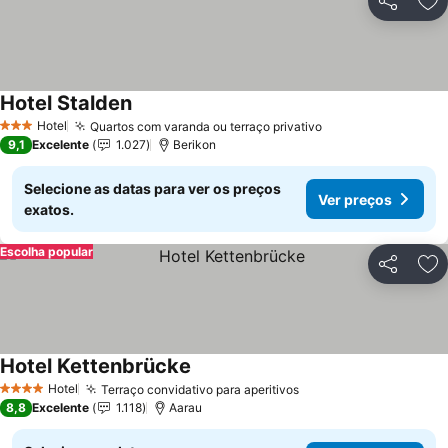
Partilhar
Ad
Hotel Stalden
Hotel
Quartos com varanda ou terraço privativo
3 Estrelas
9,1
Excelente
1.027
Berikon
Selecione as datas para ver os preços
Ver preços
exatos.
Escolha popular
Partilhar
Ad
Hotel Kettenbrücke
Hotel
Terraço convidativo para aperitivos
4 Estrelas
8,8
Excelente
1.118
Aarau