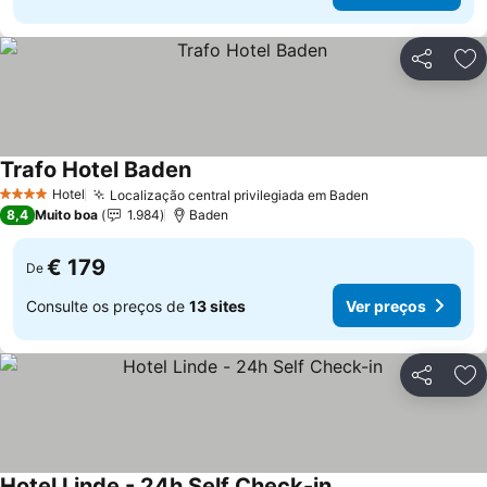
Partilhar
Ad
Trafo Hotel Baden
Hotel
Localização central privilegiada em Baden
4 Estrelas
8,4
Muito boa
1.984
Baden
€ 179
De
Consulte os preços de
13 sites
Ver preços
Partilhar
Ad
Hotel Linde - 24h Self Check-in