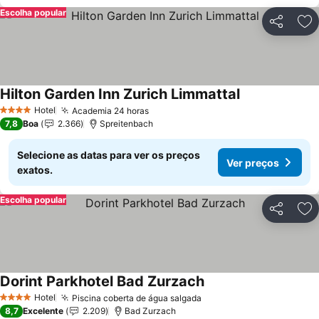
Escolha popular
Partilhar
Ad
Hilton Garden Inn Zurich Limmattal
Hotel
Academia 24 horas
4 Estrelas
7,8
Boa
2.366
Spreitenbach
Selecione as datas para ver os preços
Ver preços
exatos.
Escolha popular
Partilhar
Ad
Dorint Parkhotel Bad Zurzach
Hotel
Piscina coberta de água salgada
4 Estrelas
8,7
Excelente
2.209
Bad Zurzach