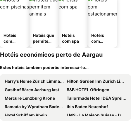
Hotéis
Hotéis que
Hotéis
Hotéis
com
permitem
com spa
com
piscinas
animais
estaciona
mento
Hotéis económicos perto de Aargau
Estes hotéis também poderão interessá-lo...
Harry's Home Zürich Limmattal
Hilton Garden Inn Zurich Limmattal
Gasthof Bären Aarburg last Check in 2100 pm
B&B HOTEL Oftringen
Mercure Lenzburg Krone
Tailormade Hotel IDEA Spreitenbach
Ramada by Wyndham Baden Hotel du Parc
ibis Baden Neuenhof
Hotel Schiff am Rhein
LMS - La Maison Suisse - Döttingen
Aarauerhof - Self Check-in
Seerose Resort & Spa