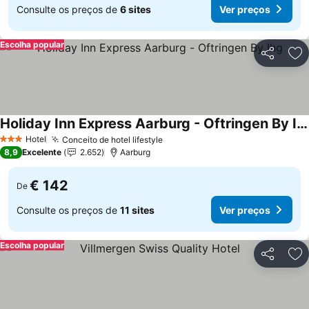
Consulte os preços de
6 sites
Ver preços
Escolha popular
Partilhar
Ad
Holiday Inn Express Aarburg - Oftringen By Ihg
Hotel
Conceito de hotel lifestyle
3 Estrelas
8,9
Excelente
2.652
Aarburg
€ 142
De
Consulte os preços de
11 sites
Ver preços
Escolha popular
Partilhar
Ad