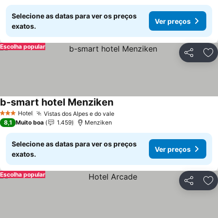
Selecione as datas para ver os preços
Ver preços
exatos.
Escolha popular
Partilhar
Ad
b-smart hotel Menziken
Hotel
Vistas dos Alpes e do vale
3 Estrelas
8,1
Muito boa
1.459
Menziken
Selecione as datas para ver os preços
Ver preços
exatos.
Escolha popular
Partilhar
Ad