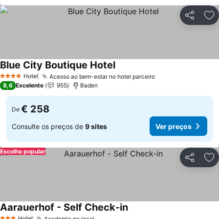
Partilhar
Ad
Blue City Boutique Hotel
Hotel
Acesso ao bem-estar no hotel parceiro
4 Estrelas
8,6
Excelente
955
Baden
€ 258
De
Consulte os preços de
9 sites
Ver preços
Escolha popular
Partilhar
Ad
Aarauerhof - Self Check-in
Hotel
Academia no local