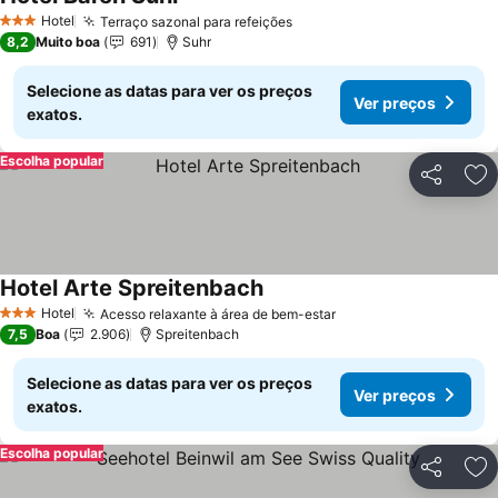
Hotel
Terraço sazonal para refeições
3 Estrelas
8,2
Muito boa
691
Suhr
Selecione as datas para ver os preços
Ver preços
exatos.
Escolha popular
Partilhar
Ad
Hotel Arte Spreitenbach
Hotel
Acesso relaxante à área de bem-estar
3 Estrelas
7,5
Boa
2.906
Spreitenbach
Selecione as datas para ver os preços
Ver preços
exatos.
Escolha popular
Partilhar
Ad