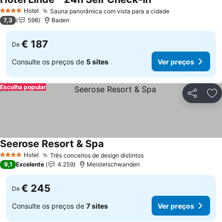
Hotel
Sauna panorâmica com vista para a cidade
4 Estrelas
7,3
598
Baden
€ 187
De
Consulte os preços de
5 sites
Ver preços
Escolha popular
Partilhar
Ad
Seerose Resort & Spa
Hotel
Três conceitos de design distintos
4 Estrelas
9,1
Excelente
4.259
Meisterschwanden
€ 245
De
Consulte os preços de
7 sites
Ver preços