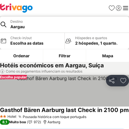
Favoritos
Iniciar
Me
Destino
Aargau
Check-in/out
Hóspedes e quartos
Escolha as datas
2 hóspedes, 1 quarto.
Ordenar
Filtrar
Mapa
Hotéis económicos em Aargau, Suíça
Como os pagamentos influenciam os resultados
Escolha popular
Partilhar
Ad
Gasthof Bären Aarburg last Check in 2100 pm
Hotel
Pousada histórica com toque português
2 Estrelas
8,1
Muito boa
972
Aarburg