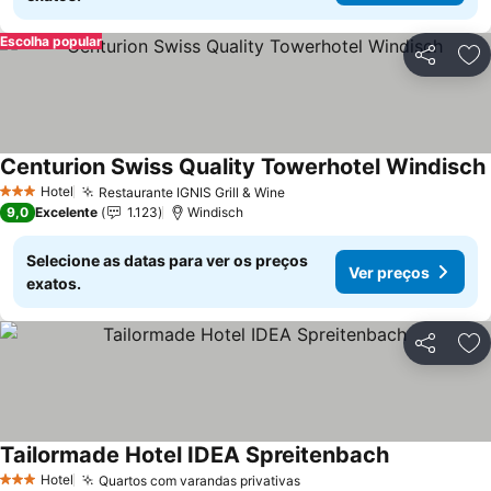
Escolha popular
Partilhar
Ad
Centurion Swiss Quality Towerhotel Windisch
Hotel
Restaurante IGNIS Grill & Wine
3 Estrelas
9,0
Excelente
1.123
Windisch
Selecione as datas para ver os preços
Ver preços
exatos.
Partilhar
Ad
Tailormade Hotel IDEA Spreitenbach
Hotel
Quartos com varandas privativas
3 Estrelas