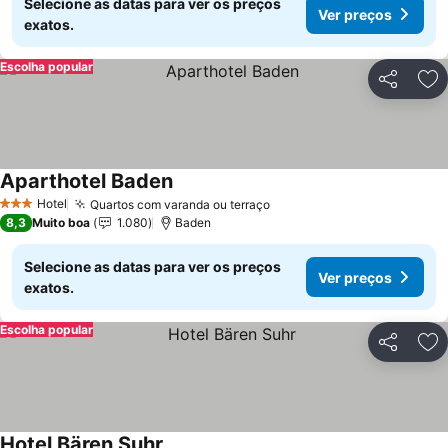
Selecione as datas para ver os preços
Ver preços
exatos.
Escolha popular
Partilhar
Ad
Aparthotel Baden
Hotel
Quartos com varanda ou terraço
3 Estrelas
8,3
Muito boa
1.080
Baden
Selecione as datas para ver os preços
Ver preços
exatos.
Escolha popular
Partilhar
Ad
Hotel Bären Suhr