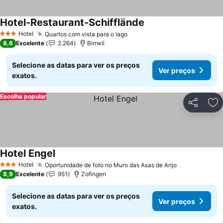
Hotel-Restaurant-Schifflände
Hotel
Quartos com vista para o lago
3 Estrelas
8,6
Excelente
2.264
Birrwil
Selecione as datas para ver os preços
Ver preços
exatos.
Escolha popular
Partilhar
Ad
Hotel Engel
Hotel
Oportunidade de foto no Muro das Asas de Anjo
3 Estrelas
8,9
Excelente
951
Zofingen
Selecione as datas para ver os preços
Ver preços
exatos.