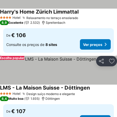
Harry's Home Zürich Limmattal
Hotel
Relaxamento no terraço ensolarado
4 Estrelas
8,9
Excelente
2.532
Spreitenbach
€ 106
De
Consulte os preços de
8 sites
Ver preços
Escolha popular
Partilhar
Ad
LMS - La Maison Suisse - Döttingen
Hotel
Design suíço moderno e elegante
4 Estrelas
8,4
Muito boa
1.935
Döttingen
€ 107
De