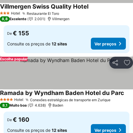
Villmergen Swiss Quality Hotel
Hotel
Restaurante El Toro
3 Estrelas
8,8
Excelente
2.001
Villmergen
€ 155
De
Consulte os preços de
12 sites
Ver preços
Escolha popular
Partilhar
Ad
Ramada by Wyndham Baden Hotel du Parc
Hotel
Conexões estratégicas de transporte em Zurique
4 Estrelas
8,1
Muito boa
4.638
Baden
€ 160
De
Consulte os preços de
12 sites
Ver preços