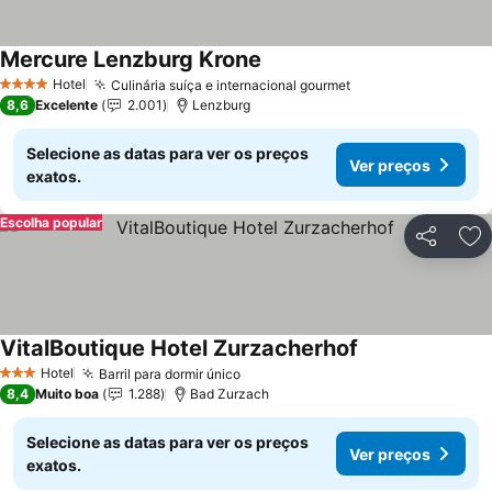
Mercure Lenzburg Krone
Hotel
Culinária suíça e internacional gourmet
4 Estrelas
8,6
Excelente
2.001
Lenzburg
Selecione as datas para ver os preços
Ver preços
exatos.
Escolha popular
Partilhar
Ad
VitalBoutique Hotel Zurzacherhof
Hotel
Barril para dormir único
3 Estrelas
8,4
Muito boa
1.288
Bad Zurzach
Selecione as datas para ver os preços
Ver preços
exatos.