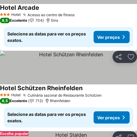
Hotel Arcade
Hotel
Acesso ao centro de fitness
3 Estrelas
8,5
Excelente
704
Sins
Selecione as datas para ver os preços
Ver preços
exatos.
Partilhar
Ad
Hotel Schützen Rheinfelden
Hotel
Culinária sazonal do Restaurante Schützen
3 Estrelas
8,5
Excelente
712
Rheinfelden
Selecione as datas para ver os preços
Ver preços
exatos.
Escolha popular