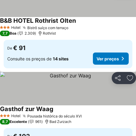
B&B HOTEL Rothrist Olten
Hotel
Bistrô suíço com terraço
3 Estrelas
7,7
Boa
2.309
Rothrist
€ 91
De
Consulte os preços de
14 sites
Ver preços
Partilhar
Ad
Gasthof zur Waag
Hotel
Pousada histórica do século XVI
3 Estrelas
8,7
Excelente
961
Bad Zurzach