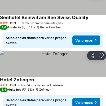
Seehotel Beinwil am See Swiss Quality
Hotel
Terraço vibrante para refeições
3 Estrelas
8,6
Excelente
1.131
Beinwil am See
Selecione as datas para ver os preços
Ver preços
exatos.
Partilhar
Ad
Hotel Zofingen
Hotel
Histórico restaurante Thutstube
3 Estrelas
8,4
Muito boa
653
Zofingen
Selecione as datas para ver os preços
Ver preços
exatos.