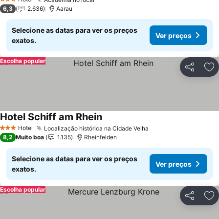
3 Estrelas
6,3
2.636
Aarau
Selecione as datas para ver os preços
Ver preços
exatos.
Escolha popular
Partilhar
Ad
Hotel Schiff am Rhein
Hotel
Localização histórica na Cidade Velha
3 Estrelas
8,2
Muito boa
1.135
Rheinfelden
Selecione as datas para ver os preços
Ver preços
exatos.
Escolha popular
Partilhar
Ad