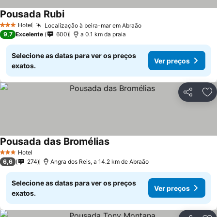
Pousada Rubi
Ver preços
Hotel
Localização à beira-mar em Abraão
Ver preços
3 Estrelas
9,7
Excelente
600
a 0.1 km da praia
Selecione as datas para ver os preços
Ver preços
exatos.
Partilhar
Ad
Pousada das Bromélias
Ver preços
Hotel
3 Estrelas
6,6
274
Angra dos Reis, a 14.2 km de Abraão
Selecione as datas para ver os preços
Ver preços
exatos.