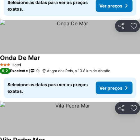
Selecione as datas para ver os preços
Ver preços
exatos.
Partilhar
Ad
Onda De Mar
Ver preços
Hotel
3 Estrelas
9,2
Excelente
9
Angra dos Reis, a 10.8 km de Abraão
Selecione as datas para ver os preços
Ver preços
exatos.
Partilhar
Ad