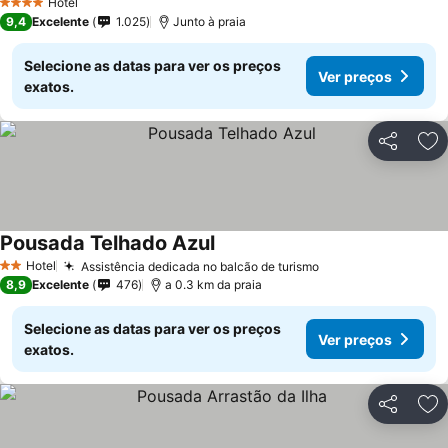
Hotel
4 Estrelas
9,4
Excelente
1.025
Junto à praia
Selecione as datas para ver os preços
Ver preços
exatos.
Partilhar
Ad
Pousada Telhado Azul
Ver preços
Hotel
Assistência dedicada no balcão de turismo
Ver preços
2 Estrelas
8,9
Excelente
476
a 0.3 km da praia
Selecione as datas para ver os preços
Ver preços
exatos.
Partilhar
Ad