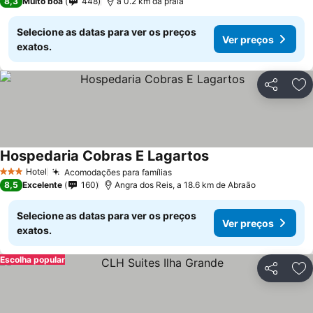
8,3
Muito boa
448
a 0.2 km da praia
Selecione as datas para ver os preços
Ver preços
exatos.
Partilhar
Ad
Hospedaria Cobras E Lagartos
Ver preços
Hotel
Acomodações para famílias
Ver preços
3 Estrelas
8,5
Excelente
160
Angra dos Reis, a 18.6 km de Abraão
Selecione as datas para ver os preços
Ver preços
exatos.
Escolha popular
Partilhar
Ad