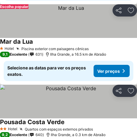
Escolha popular
Partilhar
Ad
Mar da Lua
Ver preços
Hotel
Piscina exterior com paisagens cênicas
Ver preços
1 Estrelas
9,1
Excelente
631
Ilha Grande, a 16.5 km de Abraão
Selecione as datas para ver os preços
Ver preços
exatos.
Partilhar
Ad
Pousada Costa Verde
Ver preços
Hotel
Quartos com espaços externos privados
Ver preços
2 Estrelas
9,2
Excelente
640
Ilha Grande, a 0.3 km de Abraão