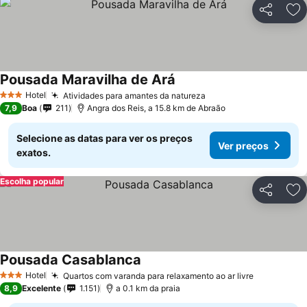
Partilhar
Ad
Pousada Maravilha de Ará
Ver preços
Hotel
Atividades para amantes da natureza
Ver preços
3 Estrelas
7,9
Boa
211
Angra dos Reis, a 15.8 km de Abraão
Selecione as datas para ver os preços
Ver preços
exatos.
Escolha popular
Partilhar
Ad
Pousada Casablanca
Ver preços
Hotel
Quartos com varanda para relaxamento ao ar livre
Ver preço
3 Estrelas
8,9
Excelente
1.151
a 0.1 km da praia