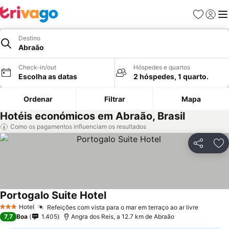
Favoritos
Iniciar
Me
Destino
Abraão
Check-in/out
Hóspedes e quartos
Escolha as datas
2 hóspedes, 1 quarto.
Ordenar
Filtrar
Mapa
Hotéis económicos em Abraão, Brasil
Como os pagamentos influenciam os resultados
Partilhar
Ad
Portogalo Suite Hotel
Ver preços
Hotel
Refeições com vista para o mar em terraço ao ar livre
Ver pre
3 Estrelas
7,7
Boa
1.405
Angra dos Reis, a 12.7 km de Abraão