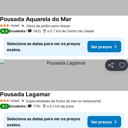
Pousada Aquarela do Mar
Ver preços
Hotel
Oásis de jardim para relaxar
Ver preços
3 Estrelas
9,3
Excelente
542
a 0.7 km de Centro da cidade
Selecione as datas para ver os preços
Ver preços
exatos.
Partilhar
Ad
Pousada Lagamar
Ver preços
Hotel
Especialidades de frutos do mar no restaurante
Ver preços
3 Estrelas
9,1
Excelente
774
a 0.1 km da praia
Selecione as datas para ver os preços
Ver preços
exatos.