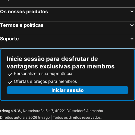
Pousada Cabanas Paraiso
Suites Lauberge
Hospedagem Cantinho Da Vitoria
Wood House
Os nossos produtos
Pousada Caúca
Paraíso Azul Retiro
Termos e políticas
Pousada das Bromélias
Pousada Tony Montana
Pousada Sol da Manha
Club Med Rio das Pedras
Suporte
Pousada do Alemão
Inicie sessão para desfrutar de
vantagens exclusivas para membros
Personalize a sua experiência
Ofertas e preços para membros
Iniciar sessão
trivago N.V.
, Kesselstraße 5 – 7, 40221 Düsseldorf, Alemanha
Direitos autorais 2026 trivago | Todos os direitos reservados.