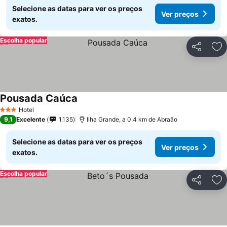
Selecione as datas para ver os preços
Ver preços
exatos.
Escolha popular
Partilhar
Ad
Pousada Caúca
Ver preços
Hotel
3 Estrelas
9,1
Excelente
1.135
Ilha Grande, a 0.4 km de Abraão
Selecione as datas para ver os preços
Ver preços
exatos.
Escolha popular
Partilhar
Ad