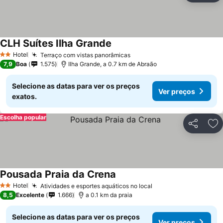
CLH Suítes Ilha Grande
Ver preços
Hotel
Terraço com vistas panorâmicas
Ver preços
2 Estrelas
7,9
Boa
1.575
Ilha Grande, a 0.7 km de Abraão
Selecione as datas para ver os preços
Ver preços
exatos.
Escolha popular
Partilhar
Ad
Pousada Praia da Crena
Ver preços
Hotel
Atividades e esportes aquáticos no local
Ver preços
2 Estrelas
8,5
Excelente
1.666
a 0.1 km da praia
Selecione as datas para ver os preços
Ver preços