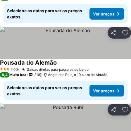
Selecione as datas para ver os preços
Ver preços
exatos.
Partilhar
Ad
Pousada do Alemão
Ver preços
Hotel
Saídas diretas para passeios de barco
Ver preços
3 Estrelas
8,4
Muito boa
218
Angra dos Reis, a 19.4 km de Abraão
Selecione as datas para ver os preços
Ver preços
exatos.
Partilhar
Ad