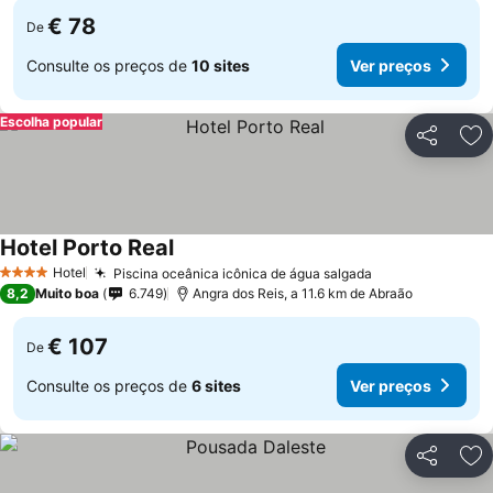
€ 78
De
Consulte os preços de
10 sites
Ver preços
Escolha popular
Partilhar
Ad
Hotel Porto Real
Ver preços
Hotel
Piscina oceânica icônica de água salgada
Ver preços
4 Estrelas
8,2
Muito boa
6.749
Angra dos Reis, a 11.6 km de Abraão
€ 107
De
Consulte os preços de
6 sites
Ver preços
Partilhar
Ad