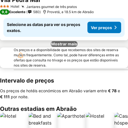
Vila Pedra Mar
Ver preços
Hotel
Jantares gourmet de três pratos
Ver preços
3 Estrelas
9,8
Excelente
580
Provetá, a 18.5 km de Abraão
Selecione as datas para ver os preços
Ver preços
exatos.
Mostrar mais
Os preços e a disponibilidade que recebemos dos sites de reserva
mudam frequentemente. Como tal, pode haver diferenças entre as
ofertas que consulta no trivago e os preços que estão disponíveis
nos sites de reserva.
Intervalo de preços
Os preços de hotéis económicos em Abraão variam entre
‎€ 78
e
‎€ 111
por noite.
Outras estadias em Abraão