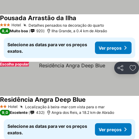
Pousada Arrastão da Ilha
Ver preços
Hotel
Detalhes pensados na decoração do quarto
Ver preços
3 Estrelas
8,4
Muito boa
920
Ilha Grande, a 0.4 km de Abraão
Selecione as datas para ver os preços
Ver preços
exatos.
Escolha popular
Partilhar
Ad
Residência Angra Deep Blue
Ver preços
Hotel
Localização à beira-mar com vista para o mar
Ver preços
2 Estrelas
9,0
Excelente
432
Angra dos Reis, a 18.2 km de Abraão
Selecione as datas para ver os preços
Ver preços
exatos.