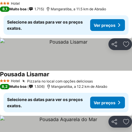
Ver preços
Hotel
3 Estrelas
8,1
Muito boa
1.715
Mangaratiba, a 11.5 km de Abraão
Selecione as datas para ver os preços
Ver preços
exatos.
Partilhar
Ad
Pousada Lisamar
Ver preços
Hotel
Pizzaria no local com opções deliciosas
Ver preços
3 Estrelas
8,2
Muito boa
1.506
Mangaratiba, a 12.2 km de Abraão
Selecione as datas para ver os preços
Ver preços
exatos.
Partilhar
Ad