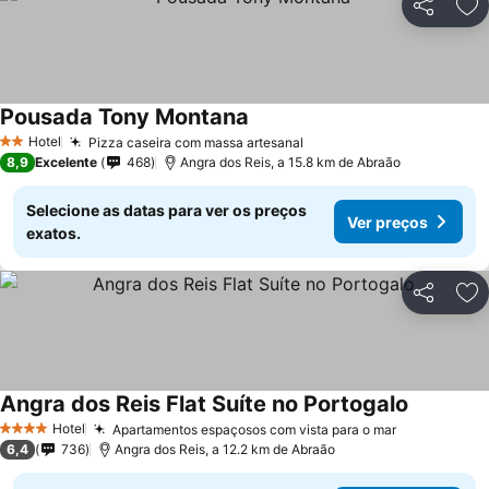
Partilhar
Ad
Pousada Tony Montana
Ver preços
Hotel
Pizza caseira com massa artesanal
Ver preços
2 Estrelas
8,9
Excelente
468
Angra dos Reis, a 15.8 km de Abraão
Selecione as datas para ver os preços
Ver preços
exatos.
Partilhar
Ad
Angra dos Reis Flat Suíte no Portogalo
Ver preço
Hotel
Apartamentos espaçosos com vista para o mar
Ver preços
4 Estrelas
6,4
736
Angra dos Reis, a 12.2 km de Abraão