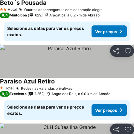
Beto´s Pousada
Ver preços
Hotel
Quartos aconchegantes com decoração alegre
Ver preços
2 Estrelas
8,4
Muito boa
629
Araçatiba, a 0.2 km de Abraão
Selecione as datas para ver os preços
Ver preços
exatos.
Partilhar
Ad
Paraíso Azul Retiro
Ver preços
Hotel
Redes nas varandas privativas
Ver preços
1 Estrelas
9,3
Excelente
1.252
Angra dos Reis, a 9.0 km de Abraão
Selecione as datas para ver os preços
Ver preços
exatos.
Partilhar
Ad