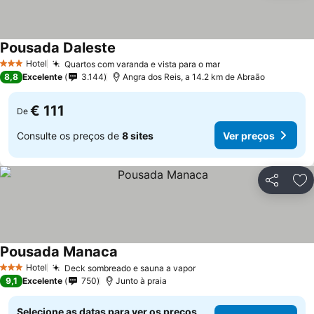
Pousada Daleste
Ver preços
Hotel
Quartos com varanda e vista para o mar
Ver preços
3 Estrelas
8,8
Excelente
3.144
Angra dos Reis, a 14.2 km de Abraão
€ 111
De
Consulte os preços de
8 sites
Ver preços
Partilhar
Ad
Pousada Manaca
Ver preços
Hotel
Deck sombreado e sauna a vapor
Ver preços
3 Estrelas
9,1
Excelente
750
Junto à praia
Selecione as datas para ver os preços