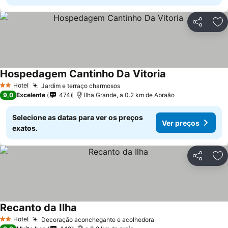
Partilhar
Ad
Hospedagem Cantinho Da Vitoria
Ver preços
Hotel
Jardim e terraço charmosos
Ver preços
2 Estrelas
9,0
Excelente
474
Ilha Grande, a 0.2 km de Abraão
Selecione as datas para ver os preços
Ver preços
exatos.
Partilhar
Ad
Recanto da Ilha
Ver preços
Hotel
Decoração aconchegante e acolhedora
Ver preços
2 Estrelas