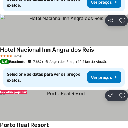
Ver preços
exatos.
Partilhar
Ad
Hotel Nacional Inn Angra dos Reis
Ver preços
Hotel
4 Estrelas
8,6
Excelente
7.682
Angra dos Reis, a 19.9 km de Abraão
Selecione as datas para ver os preços
Ver preços
exatos.
Escolha popular
Partilhar
Ad
Porto Real Resort