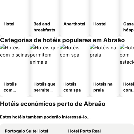
Hotel
Bed and
Aparthotel
Hostel
Casa
breakfasts
hósp
Categorias de hotéis populares em Abraão
Hotéis
Hotéis que
Hotéis
Hotéis na
Hoté
com
permitem
com spa
praia
com
piscinas
animais
esta
ment
Hotéis económicos perto de Abraão
Estes hotéis também poderão interessá-lo...
Portogalo Suite Hotel
Hotel Porto Real