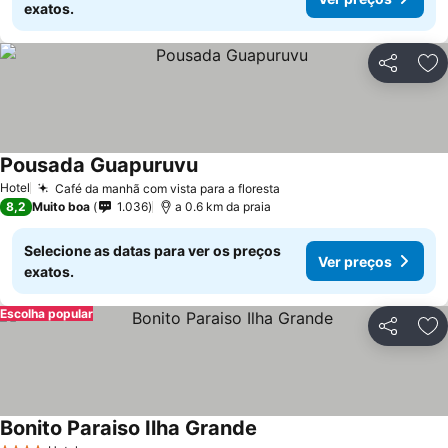
exatos.
Partilhar
Ad
Pousada Guapuruvu
Ver preços
Hotel
Café da manhã com vista para a floresta
Ver preços
8,2
Muito boa
1.036
a 0.6 km da praia
Selecione as datas para ver os preços
Ver preços
exatos.
Escolha popular
Partilhar
Ad
Bonito Paraiso Ilha Grande
Ver preços