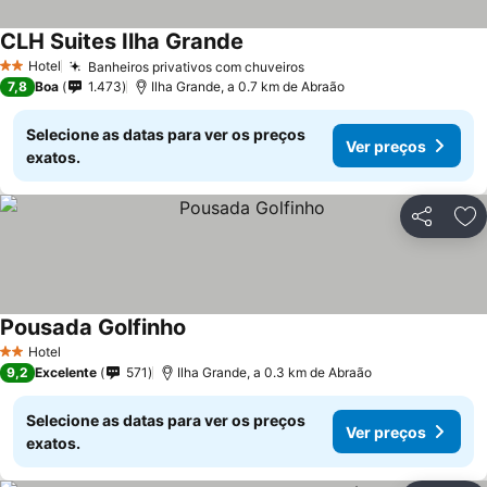
CLH Suites Ilha Grande
Ver preços
Hotel
Banheiros privativos com chuveiros
Ver preços
2 Estrelas
7,8
Boa
1.473
Ilha Grande, a 0.7 km de Abraão
Selecione as datas para ver os preços
Ver preços
exatos.
Partilhar
Ad
Pousada Golfinho
Ver preços
Hotel
2 Estrelas
9,2
Excelente
571
Ilha Grande, a 0.3 km de Abraão
Selecione as datas para ver os preços
Ver preços
exatos.