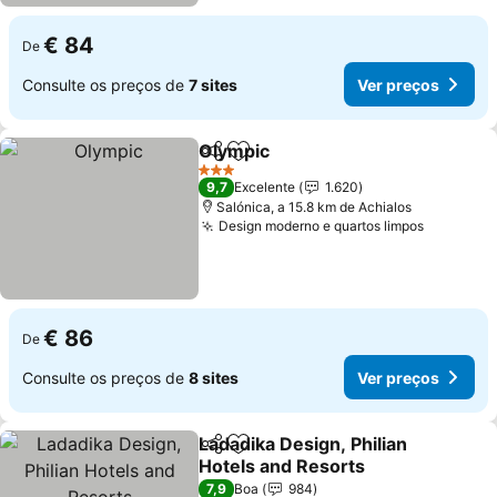
€ 84
De
Consulte os preços de
7 sites
Ver preços
Olympic
Partilhar
Adicionar aos favoritos
3 Estrelas
9,7
Excelente
1.620
Salónica, a 15.8 km de Achialos
Design moderno e quartos limpos
€ 86
De
Consulte os preços de
8 sites
Ver preços
Ladadika Design, Philian
Partilhar
Adicionar aos favoritos
Hotels and Resorts
7,9
Boa
984