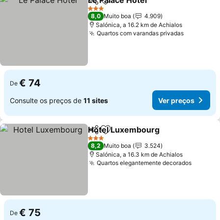
Le Palace Hotel
Partilhar
Adicionar aos favoritos
3 Estrelas
8,0
Muito boa
4.909
Salónica, a 16.2 km de Achialos
Quartos com varandas privadas
€ 74
De
Consulte os preços de
11 sites
Ver preços
Hotel Luxembourg
Partilhar
Adicionar aos favoritos
3 Estrelas
8,2
Muito boa
3.524
Salónica, a 16.3 km de Achialos
Quartos elegantemente decorados
€ 75
De