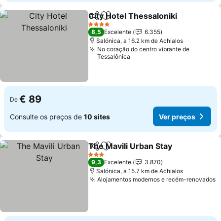
City Hotel Thessaloniki
Partilhar
Adicionar aos favoritos
4 Estrelas
8,5
Excelente
6.355
Salónica, a 16.2 km de Achialos
No coração do centro vibrante de
Tessalônica
€ 89
De
Consulte os preços de
10 sites
Ver preços
The Mavili Urban Stay
Partilhar
Adicionar aos favoritos
3 Estrelas
9,3
Excelente
3.870
Salónica, a 15.7 km de Achialos
Alojamentos modernos e recém-renovados