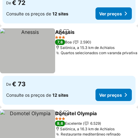
€ 72
De
Consulte os preços de
12 sites
Ver preços
Anessis
Partilhar
Adicionar aos favoritos
3 Estrelas
7,8
Boa
2.590
Salónica, a 15.3 km de Achialos
Quartos selecionados com varanda privativa
€ 73
De
Consulte os preços de
12 sites
Ver preços
Domotel Olympia
Partilhar
Adicionar aos favoritos
3 Estrelas
8,6
Excelente
6.529
Salónica, a 16.3 km de Achialos
Restaurante mediterrâneo refinado