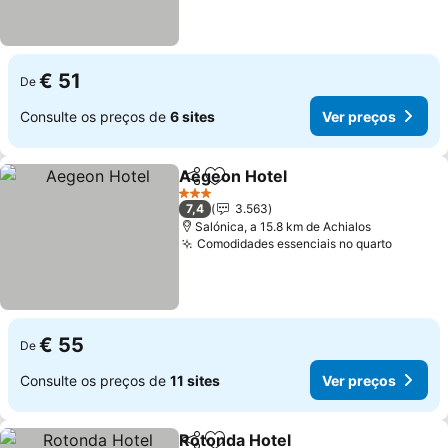
€ 51
De
Consulte os preços de
6 sites
Ver preços
Aegeon Hotel
Partilhar
Adicionar aos favoritos
3 Estrelas
7,4
3.563
Salónica, a 15.8 km de Achialos
Comodidades essenciais no quarto
€ 55
De
Consulte os preços de
11 sites
Ver preços
Rotonda Hotel