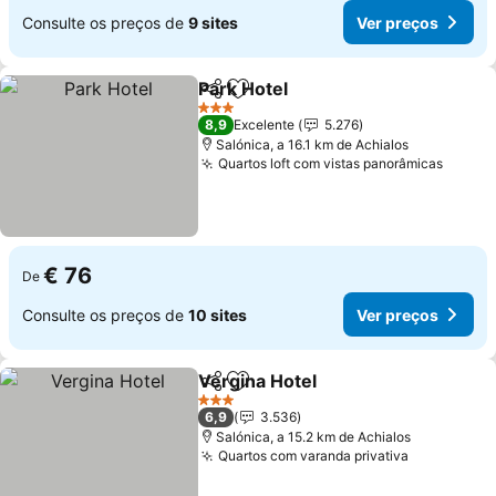
Consulte os preços de
9 sites
Ver preços
Park Hotel
Partilhar
Adicionar aos favoritos
3 Estrelas
8,9
Excelente
5.276
Salónica, a 16.1 km de Achialos
Quartos loft com vistas panorâmicas
€ 76
De
Consulte os preços de
10 sites
Ver preços
Vergina Hotel
Partilhar
Adicionar aos favoritos
3 Estrelas
6,9
3.536
Salónica, a 15.2 km de Achialos
Quartos com varanda privativa