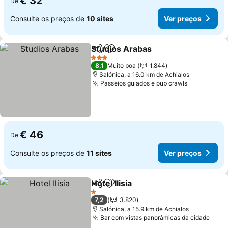
€ 32
De
Consulte os preços de
10 sites
Ver preços
Studios Arabas
Partilhar
Adicionar aos favoritos
3 Estrelas
8,1
Muito boa
1.844
Salónica, a 16.0 km de Achialos
Passeios guiados e pub crawls
€ 46
De
Consulte os preços de
11 sites
Ver preços
Hotel Ilisia
Partilhar
Adicionar aos favoritos
1 Estrelas
7,2
3.820
Salónica, a 15.9 km de Achialos
Bar com vistas panorâmicas da cidade