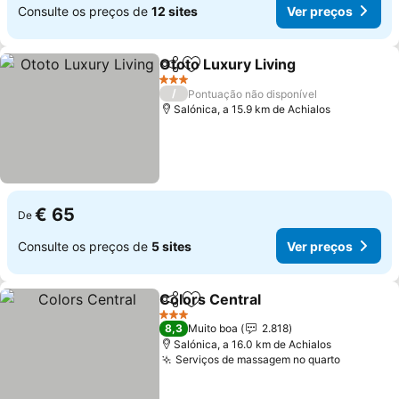
Consulte os preços de
12 sites
Ver preços
Ototo Luxury Living
Partilhar
Adicionar aos favoritos
3 Estrelas
/
Pontuação não disponível
Salónica, a 15.9 km de Achialos
€ 65
De
Consulte os preços de
5 sites
Ver preços
Colors Central
Partilhar
Adicionar aos favoritos
3 Estrelas
8,3
Muito boa
2.818
Salónica, a 16.0 km de Achialos
Serviços de massagem no quarto