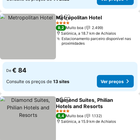
Metropolitan Hotel
Partilhar
Adicionar aos favoritos
4 Estrelas
8,2
Muito boa
2.499
Salónica, a 18.7 km de Achialos
Estacionamento parceiro disponível nas
proximidades
€ 84
De
Consulte os preços de
13 sites
Ver preços
Diamond Suites, Philian
Partilhar
Adicionar aos favoritos
Hotels and Resorts
4 Estrelas
8,4
Muito boa
1.132
Salónica, a 15.9 km de Achialos