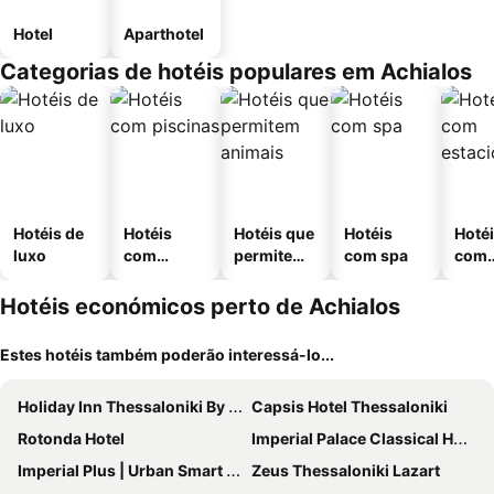
Hotel
Aparthotel
Categorias de hotéis populares em Achialos
Hotéis de
Hotéis
Hotéis que
Hotéis
Hoté
luxo
com
permitem
com spa
com
piscinas
animais
esta
ment
Hotéis económicos perto de Achialos
Estes hotéis também poderão interessá-lo...
Holiday Inn Thessaloniki By Ihg
Capsis Hotel Thessaloniki
Rotonda Hotel
Imperial Palace Classical Hotel Thessaloniki
Imperial Plus | Urban Smart Hotel
Zeus Thessaloniki Lazart