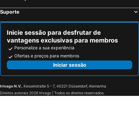
Thirtynine Urban Stay
Modern Revival Luxury Hotel
Suporte
The Excelsior - Small Luxury Hotels of the World
Amalia
The Modernist Thessaloniki
Egnatia Palace Hotel & Spa
Inicie sessão para desfrutar de
RentRooms Thessaloniki
Perinthos Hotel
vantagens exclusivas para membros
Nouvelle
Vergina Hotel
Personalize a sua experiência
Anessis
Menta Studios
Ofertas e preços para membros
The Mavili Urban Stay
Konstantinos's Luxury Studio
Iniciar sessão
Hebrard Industrial Suites
trivago N.V.
, Kesselstraße 5 – 7, 40221 Düsseldorf, Alemanha
Direitos autorais 2026 trivago | Todos os direitos reservados.