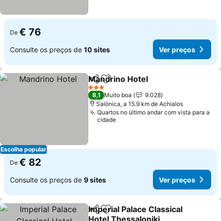
€ 76
De
Consulte os preços de
10 sites
Ver preços
Mandrino Hotel
Partilhar
Adicionar aos favoritos
3 Estrelas
8,1
Muito boa
9.028
Salónica, a 15.9 km de Achialos
Quartos no último andar com vista para a
cidade
Escolha popular
€ 82
De
Consulte os preços de
9 sites
Ver preços
Imperial Palace Classical
Partilhar
Adicionar aos favoritos
Hotel Thessaloniki