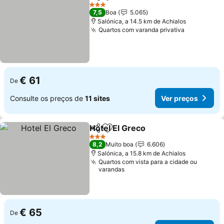
Partilhar
Adicionar aos favoritos
3 Estrelas
7,5
Boa
5.065
Salónica, a 14.5 km de Achialos
Quartos com varanda privativa
€ 61
De
Consulte os preços de
11 sites
Ver preços
Hotel El Greco
Partilhar
Adicionar aos favoritos
3 Estrelas
8,2
Muito boa
6.606
Salónica, a 15.8 km de Achialos
Quartos com vista para a cidade ou
varandas
€ 65
De