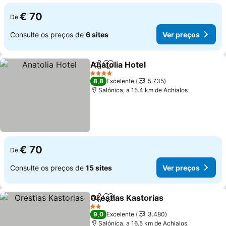
€ 70
De
Consulte os preços de
6 sites
Ver preços
Anatolia Hotel
Partilhar
Adicionar aos favoritos
4 Estrelas
8,8
Excelente
5.735
Salónica, a 15.4 km de Achialos
€ 70
De
Consulte os preços de
15 sites
Ver preços
Orestias Kastorias
Partilhar
Adicionar aos favoritos
2 Estrelas
9,0
Excelente
3.480
Salónica, a 16.5 km de Achialos