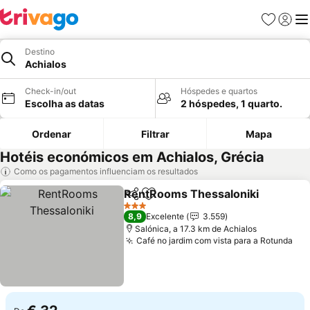
Favoritos
Iniciar
Me
Destino
Achialos
Check-in/out
Hóspedes e quartos
Escolha as datas
2 hóspedes, 1 quarto.
Ordenar
Filtrar
Mapa
Hotéis económicos em Achialos, Grécia
Como os pagamentos influenciam os resultados
RentRooms Thessaloniki
Partilhar
Adicionar aos favoritos
3 Estrelas
8,9
Excelente
3.559
Salónica, a 17.3 km de Achialos
Café no jardim com vista para a Rotunda