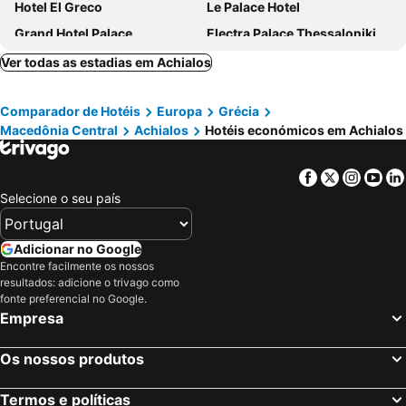
Hotel El Greco
Le Palace Hotel
Grand Hotel Palace
Electra Palace Thessaloniki
Teight Hotel
Urban Elephant Suites
Ver todas as estadias em Achialos
Aegeon Hotel
Hotel Ilisia
Comparador de Hotéis
Europa
Grécia
Domotel Olympia
Makedonia Palace
Macedônia Central
Achialos
Hotéis económicos em Achialos
Vanoro Hotel
ABC Hotel
The Met Hotel
ONOMA Hotel
Facebook
Twitter
Insta
Yo
Argo
Capsis Bristol Boutique Hotel
Selecione o seu país
Nea Metropolis
Park Hotel
Superior One Boutique Hotel
City Hotel Thessaloniki
Adicionar no Google
Encontre facilmente os nossos
Metropolitan Hotel
Colors Central
resultados: adicione o trivago como
Hotel Luxembourg
Room Garden
fonte preferencial no Google.
Empresa
Anatolia Hotel
Mediterranean Palace
Olympic
Egnatia Hotel
Os nossos produtos
COLORS Urban Hotel Thessaloniki
Oyo 93671 Sir Homestay
Termos e políticas
Porto Palace Hotel Thessaloniki
Mandrino Hotel