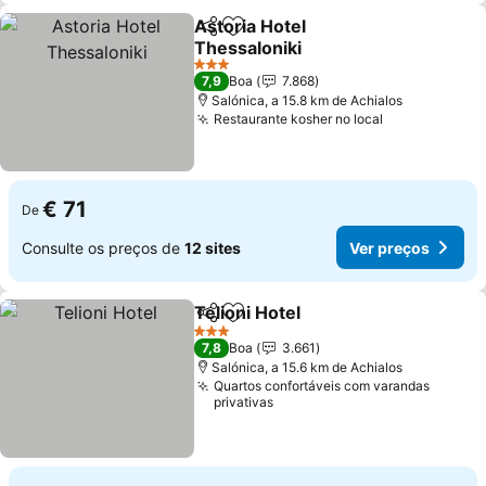
Astoria Hotel
Partilhar
Adicionar aos favoritos
Thessaloniki
3 Estrelas
7,9
Boa
7.868
Salónica, a 15.8 km de Achialos
Restaurante kosher no local
€ 71
De
Consulte os preços de
12 sites
Ver preços
Telioni Hotel
Partilhar
Adicionar aos favoritos
3 Estrelas
7,8
Boa
3.661
Salónica, a 15.6 km de Achialos
Quartos confortáveis com varandas
privativas