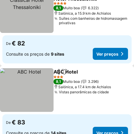
4 Estrelas
8,1
Muito boa
6.322
Salónica, a 15.9 km de Achialos
Suítes com banheiras de hidromassagem
privativas
€ 82
De
Consulte os preços de
9 sites
Ver preços
ABC Hotel
Partilhar
Adicionar aos favoritos
3 Estrelas
8,1
Muito boa
3.296
Salónica, a 17.4 km de Achialos
Vistas panorâmicas da cidade
€ 83
De
Consulte os preços de
14 sites
Ver preços