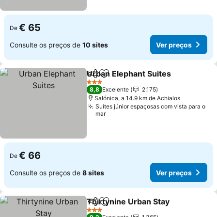
€ 65
De
Consulte os preços de
10 sites
Ver preços
Urban Elephant Suites
Partilhar
Adicionar aos favoritos
3 Estrelas
8,8
Excelente
2.175
Salónica, a 14.9 km de Achialos
Suítes júnior espaçosas com vista para o
mar
€ 66
De
Consulte os preços de
8 sites
Ver preços
Thirtynine Urban Stay
Partilhar
Adicionar aos favoritos
3 Estrelas