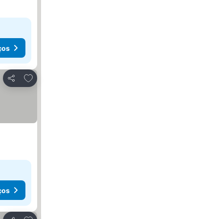
ços
Adicionar aos favoritos
Partilhar
ços