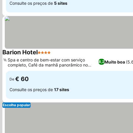
Consulte os preços de
5 sites
Barion Hotel
4 Estrelas
Spa e centro de bem-estar com serviço
Muito boa
(5.
8,2
completo, Café da manhã panorâmico no
terraço com vista para o mar
€ 60
De
Consulte os preços de
17 sites
Escolha popular