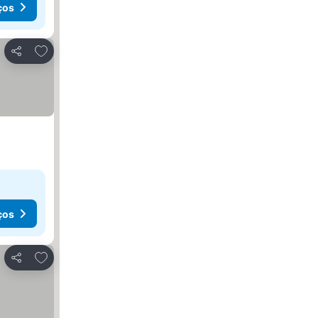
ços
Adicionar aos favoritos
Partilhar
ços
Adicionar aos favoritos
Partilhar