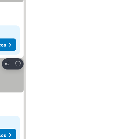
ços
Adicionar aos favoritos
Partilhar
ços