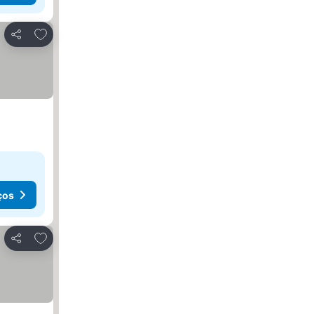
Adicionar aos favoritos
Partilhar
ços
Adicionar aos favoritos
Partilhar