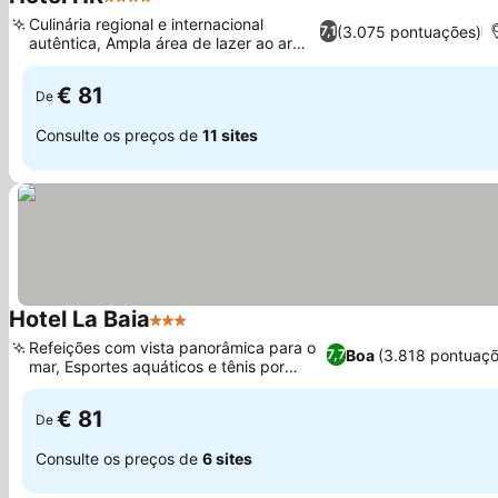
4 Estrelas
Culinária regional e internacional
(3.075 pontuações)
7,1
autêntica, Ampla área de lazer ao ar
livre
€ 81
De
Consulte os preços de
11 sites
Hotel La Baia
3 Estrelas
Refeições com vista panorâmica para o
Boa
(3.818 pontuaçõ
7,7
mar, Esportes aquáticos e tênis por
perto
€ 81
De
Consulte os preços de
6 sites