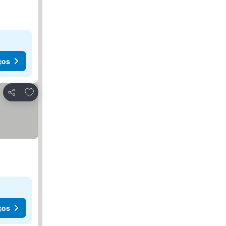
ços
Adicionar aos favoritos
Partilhar
ços