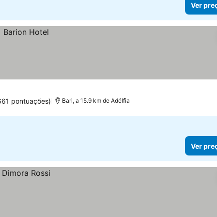
Ver pre
661 pontuações)
Bari, a 15.9 km de Adélfia
Ver pre