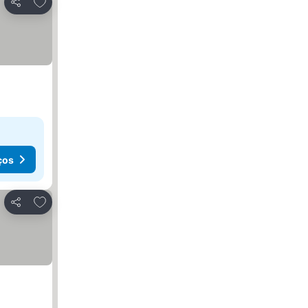
Adicionar aos favoritos
Partilhar
ços
Adicionar aos favoritos
Partilhar