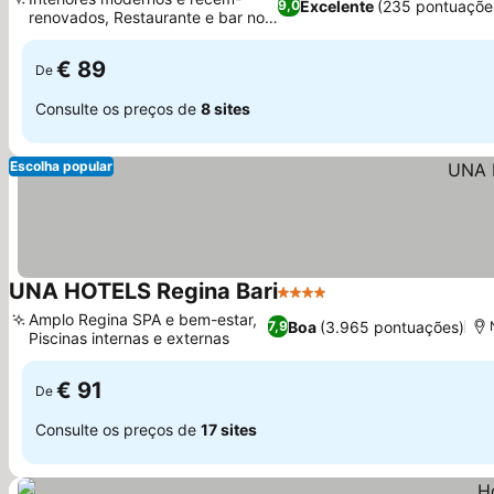
Excelente
(235 pontuaçõe
9,0
renovados, Restaurante e bar no
local
€ 89
De
Consulte os preços de
8 sites
Escolha popular
UNA HOTELS Regina Bari
4 Estrelas
Amplo Regina SPA e bem-estar,
Boa
(3.965 pontuações)
7,9
Piscinas internas e externas
€ 91
De
Consulte os preços de
17 sites