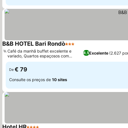
B&B HOTEL Bari Rondò
3 Estrelas
Café da manhã buffet excelente e
Excelente
(2.627 po
8,5
variado, Quartos espaçosos com
varandas privativas
€ 79
De
Consulte os preços de
10 sites
Hotel HR