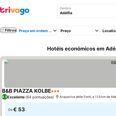
Destino
Filtros
Preço em ordem crescente
Preço
Localiz
Hotéis económicos em Adélfi
B&B PIAZZA KOLBE
3 Estrelas
Excelente
(64 pontuações)
8,5
Acquaviva delle Fonti, a 11.9 km de Adé
€ 53
De