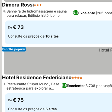
Dimora Rossi
3 Estrelas
Banheira de hidromassagem e sauna
Excelente
(265 pon
9,4
para relaxar, Edifício histórico no
coração de Turi
€ 73
De
Consulte os preços de
10 sites
Escolha popular
Hotel Residence Federiciano
4 Estrelas
Restaurante Stupor Mundi, Base
Excelente
(3.708 pontuaçõ
8,9
estratégica para explorar a
Apúlia
€ 75
De
Consulte os preços de
5 sites