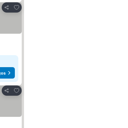
Adicionar aos favoritos
Partilhar
ços
Adicionar aos favoritos
Partilhar