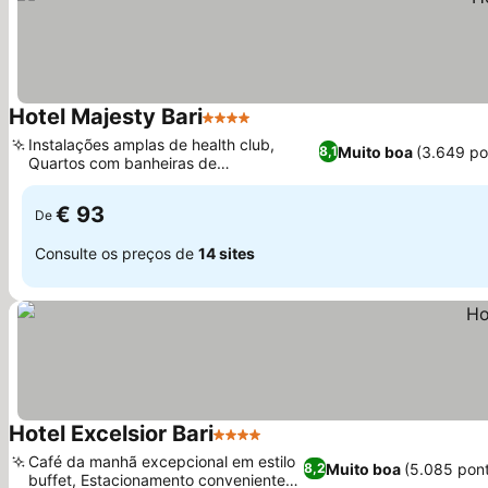
Hotel Majesty Bari
4 Estrelas
Instalações amplas de health club,
Muito boa
(3.649 po
8,1
Quartos com banheiras de
hidromassagem privativas
€ 93
De
Consulte os preços de
14 sites
Hotel Excelsior Bari
4 Estrelas
Café da manhã excepcional em estilo
Muito boa
(5.085 pon
8,2
buffet, Estacionamento conveniente