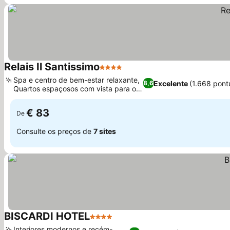
Relais Il Santissimo
4 Estrelas
Spa e centro de bem-estar relaxante,
Excelente
(1.668 pont
8,6
Quartos espaçosos com vista para o
jardim
€ 83
De
Consulte os preços de
7 sites
BISCARDI HOTEL
4 Estrelas
Interiores modernos e recém-