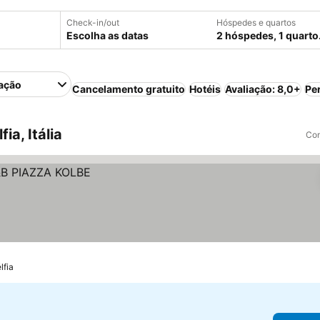
Check-in/out
Hóspedes e quartos
Escolha as datas
2 hóspedes, 1 quarto
ação
Cancelamento gratuito
Hotéis
Avaliação: 8,0+
Pe
a, Itália
Com
lfia