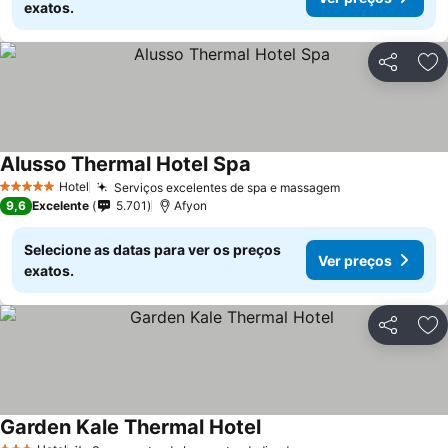
exatos.
Partilhar
Ad
Alusso Thermal Hotel Spa
Hotel
Serviços excelentes de spa e massagem
5 Estrelas
9,6
Excelente
5.701
Afyon
Selecione as datas para ver os preços
Ver preços
exatos.
Partilhar
Ad
Garden Kale Thermal Hotel