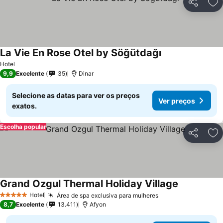
Partilhar
Ad
La Vie En Rose Otel by Söğütdağı
Hotel
9,9
Excelente
35
Dinar
Selecione as datas para ver os preços
Ver preços
exatos.
Escolha popular
Partilhar
Ad
Grand Ozgul Thermal Holiday Village
Hotel
Área de spa exclusiva para mulheres
5 Estrelas
8,7
Excelente
13.411
Afyon