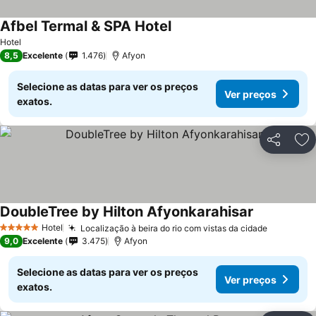
Afbel Termal & SPA Hotel
Hotel
8,5
Excelente
1.476
Afyon
Selecione as datas para ver os preços
Ver preços
exatos.
Partilhar
Ad
DoubleTree by Hilton Afyonkarahisar
Hotel
Localização à beira do rio com vistas da cidade
5 Estrelas
9,0
Excelente
3.475
Afyon
Selecione as datas para ver os preços
Ver preços
exatos.