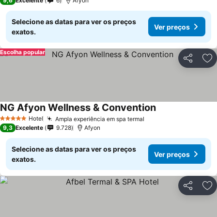
9,6
Excelente
6
Afyon
Selecione as datas para ver os preços
Ver preços
exatos.
Escolha popular
Partilhar
Ad
NG Afyon Wellness & Convention
Hotel
Ampla experiência em spa termal
5 Estrelas
9,3
Excelente
9.728
Afyon
Selecione as datas para ver os preços
Ver preços
exatos.
Partilhar
Ad