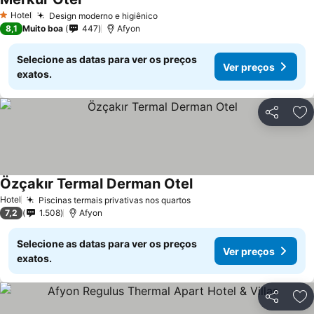
Hotel
Design moderno e higiênico
1 Estrelas
8,1
Muito boa
447
Afyon
Selecione as datas para ver os preços
Ver preços
exatos.
Partilhar
Ad
Özçakır Termal Derman Otel
Hotel
Piscinas termais privativas nos quartos
7,2
1.508
Afyon
Selecione as datas para ver os preços
Ver preços
exatos.
Partilhar
Ad