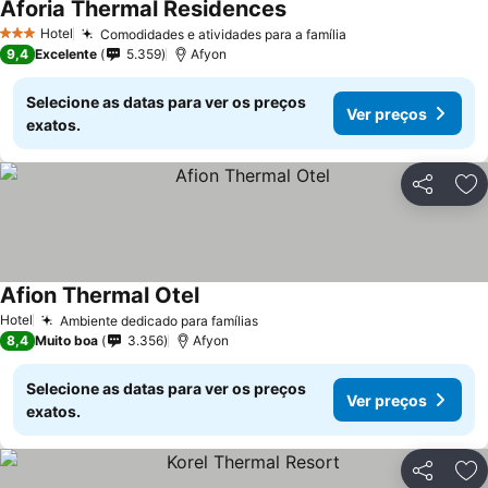
Aforia Thermal Residences
Hotel
Comodidades e atividades para a família
3 Estrelas
9,4
Excelente
5.359
Afyon
Selecione as datas para ver os preços
Ver preços
exatos.
Partilhar
Ad
Afion Thermal Otel
Hotel
Ambiente dedicado para famílias
8,4
Muito boa
3.356
Afyon
Selecione as datas para ver os preços
Ver preços
exatos.
Partilhar
Ad