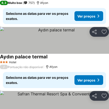
8,3
Muito boa
757
Afyon
Selecione as datas para ver os preços
Ver preços
exatos.
Partilhar
Ad
Aydın palace termal
Hotel
3 Estrelas
/
Afyon
Pontuação não disponível
Selecione as datas para ver os preços
Ver preços
exatos.
Partilhar
Ad