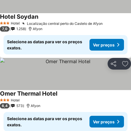
Hotel Soydan
Hotel
Localização central perto do Castelo de Afyon
3 Estrelas
7,0
1.258
Afyon
Selecione as datas para ver os preços
Ver preços
exatos.
Partilhar
Ad
Omer Thermal Hotel
Hotel
3 Estrelas
6,4
573
Afyon
Selecione as datas para ver os preços
Ver preços
exatos.