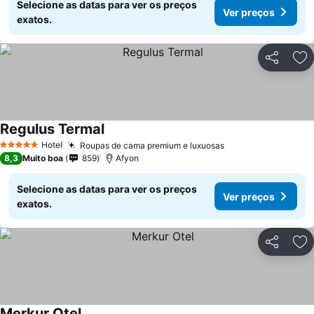
Selecione as datas para ver os preços
Ver preços
exatos.
Partilhar
Ad
Regulus Termal
Hotel
Roupas de cama premium e luxuosas
5 Estrelas
8,3
Muito boa
859
Afyon
Selecione as datas para ver os preços
Ver preços
exatos.
Partilhar
Ad
Merkur Otel