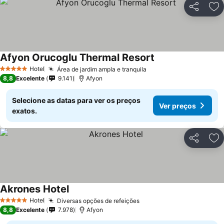
Partilhar
Ad
Afyon Orucoglu Thermal Resort
Hotel
Área de jardim ampla e tranquila
5 Estrelas
8,8
Excelente
9.141
Afyon
Selecione as datas para ver os preços
Ver preços
exatos.
Partilhar
Ad
Akrones Hotel
Hotel
Diversas opções de refeições
5 Estrelas
8,8
Excelente
7.978
Afyon