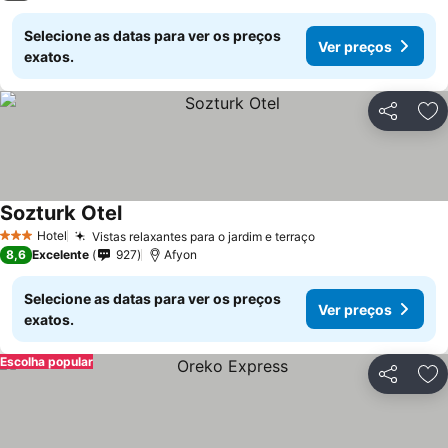
Selecione as datas para ver os preços
Ver preços
exatos.
Partilhar
Ad
Sozturk Otel
Hotel
Vistas relaxantes para o jardim e terraço
3 Estrelas
8,6
Excelente
927
Afyon
Selecione as datas para ver os preços
Ver preços
exatos.
Escolha popular
Partilhar
Ad