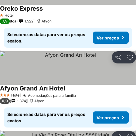
Oreko Express
Hotel
1 Estrelas
7,9
Boa
1.522
Afyon
Selecione as datas para ver os preços
Ver preços
exatos.
Partilhar
Ad
Afyon Grand Arı Hotel
Hotel
Acomodações para a família
3 Estrelas
6,9
1.374
Afyon
Selecione as datas para ver os preços
Ver preços
exatos.