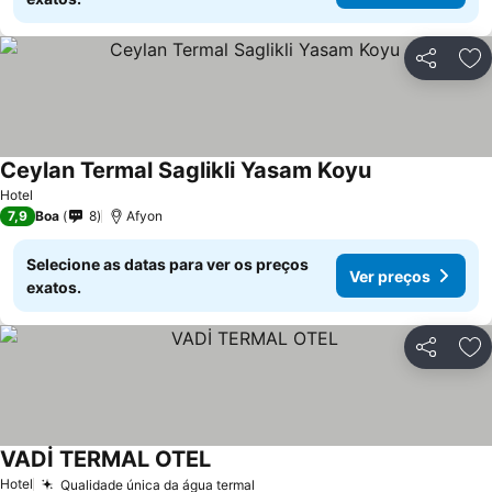
Partilhar
Ad
Ceylan Termal Saglikli Yasam Koyu
Hotel
7,9
Boa
8
Afyon
Selecione as datas para ver os preços
Ver preços
exatos.
Partilhar
Ad
VADİ TERMAL OTEL
Hotel
Qualidade única da água termal