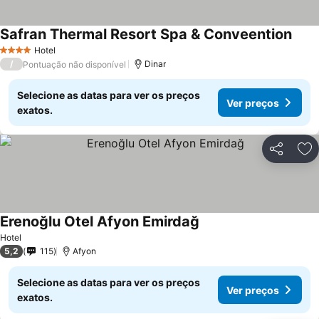
Safran Thermal Resort Spa & Conveention
Hotel
4 Estrelas
/
Dinar
Pontuação não disponível
Selecione as datas para ver os preços
Ver preços
exatos.
Partilhar
Ad
Erenoğlu Otel Afyon Emirdağ
Hotel
5,2
115
Afyon
Selecione as datas para ver os preços
Ver preços
exatos.