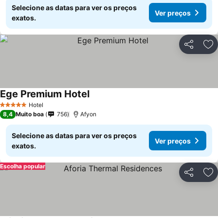
Selecione as datas para ver os preços
Ver preços
exatos.
Partilhar
Ad
Ege Premium Hotel
Hotel
5 Estrelas
8,4
Muito boa
756
Afyon
Selecione as datas para ver os preços
Ver preços
exatos.
Escolha popular
Partilhar
Ad