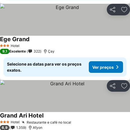
Partilhar
Ad
Ege Grand
Hotel
3 Estrelas
9,1
Excelente
322
Çay
Selecione as datas para ver os preços
Ver preços
exatos.
Partilhar
Ad
Grand Ari Hotel
Hotel
Restaurante e café no local
3 Estrelas
6,9
1.359
Afyon