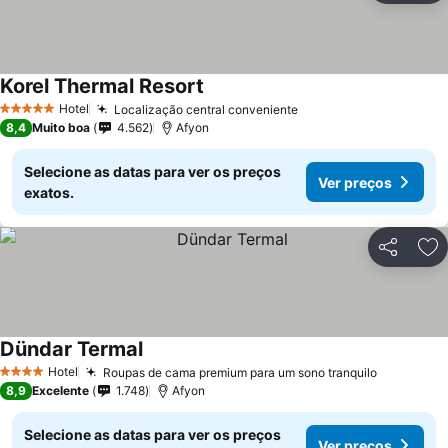
Korel Thermal Resort
Hotel
Localização central conveniente
5 Estrelas
8,4
Muito boa
4.562
Afyon
Selecione as datas para ver os preços
Ver preços
exatos.
Partilhar
Ad
Dündar Termal
Hotel
Roupas de cama premium para um sono tranquilo
4 Estrelas
8,9
Excelente
1.748
Afyon
Selecione as datas para ver os preços
Ver preços