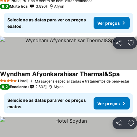
Hotel
Spa e centro de bem-estar dedicados
3 Estrelas
8,0
Muito boa
3.890
Afyon
Selecione as datas para ver os preços
Ver preços
exatos.
Partilhar
Ad
Wyndham Afyonkarahisar Thermal&Spa
Hotel
Massagens especializadas e tratamentos de bem-estar
5 Estrelas
9,2
Excelente
2.832
Afyon
Selecione as datas para ver os preços
Ver preços
exatos.
Partilhar
Ad