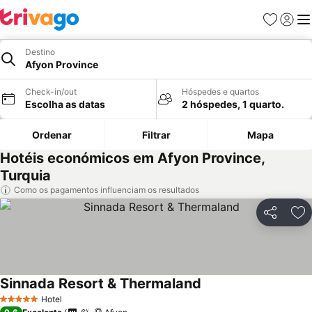
Favoritos
Iniciar
Me
Destino
Afyon Province
Check-in/out
Hóspedes e quartos
Escolha as datas
2 hóspedes, 1 quarto.
Ordenar
Filtrar
Mapa
Hotéis económicos em Afyon Province,
Turquia
Como os pagamentos influenciam os resultados
Partilhar
Ad
Sinnada Resort & Thermaland
Hotel
5 Estrelas