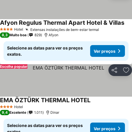
Afyon Regulus Thermal Apart Hotel & Villas
Hotel
Extensas instalações de bem-estar termal
4 Estrelas
8,3
Muito boa
829
Afyon
Selecione as datas para ver os preços
Ver preços
exatos.
Escolha popular
Partilhar
Ad
EMA ÖZTÜRK THERMAL HOTEL
Hotel
4 Estrelas
9,4
Excelente
1.011
Dinar
Selecione as datas para ver os preços
Ver preços
exatos.