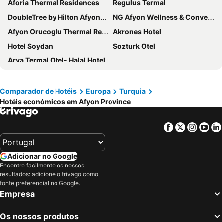
Aforia Thermal Residences
Regulus Termal
DoubleTree by Hilton Afyonkarahisar
NG Afyon Wellness & Convention
Afyon Orucoglu Thermal Resort
Akrones Hotel
Hotel Soydan
Sozturk Otel
Arya Termal Otel- Halal Hotel
Comparador de Hotéis
Europa
Turquia
Hotéis económicos em Afyon Province
Facebook
Twitter
Insta
Yo
Adicionar no Google
Encontre facilmente os nossos
resultados: adicione o trivago como
fonte preferencial no Google.
Empresa
Os nossos produtos