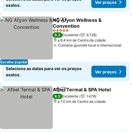
Ver preços
exatos.
NG Afyon Wellness &
Partilhar
Adicionar aos favoritos
Convention
5 Estrelas
9,3
Excelente
9.728
a 6.4 km de Centro da cidade
Culinária gourmet local e internacional
Escolha popular
Selecione as datas para ver os preços
Ver preços
exatos.
Afbel Termal & SPA Hotel
Partilhar
Adicionar aos favoritos
8,5
Excelente
1.476
a 7.0 km de Centro da cidade