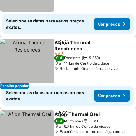
Selecione as datas para ver os preços
Ver preços
exatos.
Aforia Thermal
Partilhar
Adicionar aos favoritos
Residences
3 Estrelas
9,4
Excelente
5.359
a 11.1 km de Centro da cidade
Restaurante Oria e música ao vivo
Escolha popular
Selecione as datas para ver os preços
Ver preços
exatos.
Afion Thermal Otel
Partilhar
Adicionar aos favoritos
8,4
Muito boa
3.356
a 19.7 km de Centro da cidade
Experiência relaxante com água termal