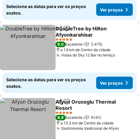
Selecione as datas para ver os preços
Ver preços
exatos.
DoubleTree by Hilton
Partilhar
Adicionar aos favoritos
Afyonkarahisar
5 Estrelas
9,0
Excelente
3.475
a 1.9 km de Centro da cidade
Vistas do Sky 12 Bar no terraço
Selecione as datas para ver os preços
Ver preços
exatos.
Afyon Orucoglu Thermal
Partilhar
Adicionar aos favoritos
Resort
5 Estrelas
8,8
Excelente
9.141
a 13.3 km de Centro da cidade
Gastronomia tradicional de Afyon