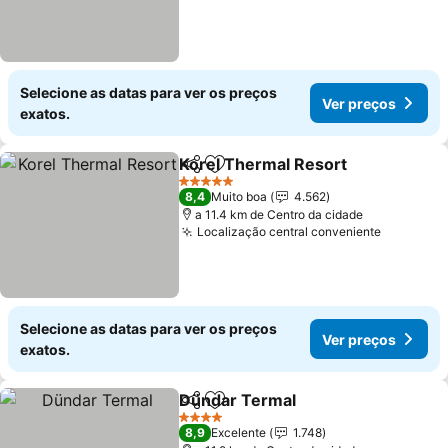
Selecione as datas para ver os preços
Ver preços
exatos.
Korel Thermal Resort
Partilhar
Adicionar aos favoritos
5 Estrelas
8,4
Muito boa
4.562
a 11.4 km de Centro da cidade
Localização central conveniente
Selecione as datas para ver os preços
Ver preços
exatos.
Dündar Termal
Partilhar
Adicionar aos favoritos
4 Estrelas
8,9
Excelente
1.748