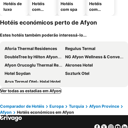
Hotéis de
Hotéis
Hotéis
Hotéis
luxo
com
com spa
com
piscinas
estaciona
mento
Hotéis económicos perto de Afyon
Estes hotéis também poderão interessá-lo...
Aforia Thermal Residences
Regulus Termal
DoubleTree by Hilton Afyonkarahisar
NG Afyon Wellness & Convention
Afyon Orucoglu Thermal Resort
Akrones Hotel
Hotel Soydan
Sozturk Otel
Arya Termal Otel- Halal Hotel
Ver todas as estadias em Afyon
Comparador de Hotéis
Europa
Turquia
Afyon Province
Afyon
Hotéis económicos em Afyon
Facebook
Twitter
Insta
Yo