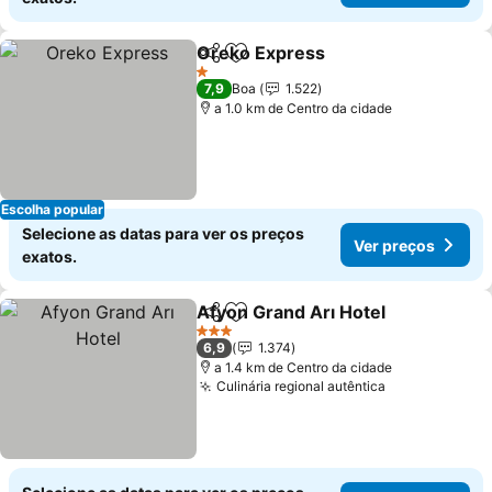
Oreko Express
Partilhar
Adicionar aos favoritos
1 Estrelas
7,9
Boa
1.522
a 1.0 km de Centro da cidade
Escolha popular
Selecione as datas para ver os preços
Ver preços
exatos.
Afyon Grand Arı Hotel
Partilhar
Adicionar aos favoritos
3 Estrelas
6,9
1.374
a 1.4 km de Centro da cidade
Culinária regional autêntica