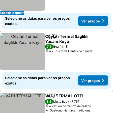
Escolha popular
Selecione as datas para ver os preços
Ver preços
exatos.
Ceylan Termal Saglikli
Partilhar
Adicionar aos favoritos
Yasam Koyu
7,9
Boa
8
a 20.5 km de Centro da cidade
Selecione as datas para ver os preços
Ver preços
exatos.
VADİ TERMAL OTEL
Partilhar
Adicionar aos favoritos
8,3
Muito boa
757
a 21.1 km de Centro da cidade
Gastronomia turca tradicional