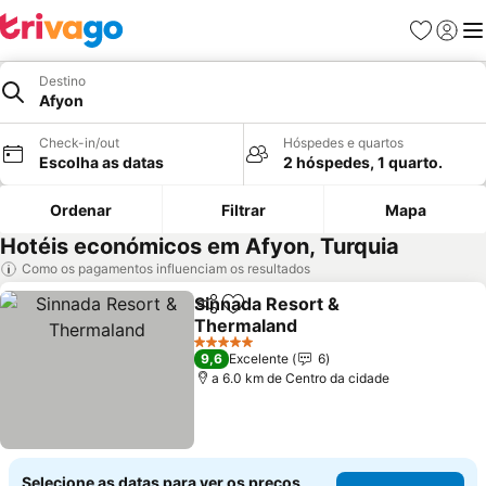
Favoritos
Iniciar
Me
Destino
Afyon
Check-in/out
Hóspedes e quartos
Escolha as datas
2 hóspedes, 1 quarto.
Ordenar
Filtrar
Mapa
Hotéis económicos em Afyon, Turquia
Como os pagamentos influenciam os resultados
Sinnada Resort &
Partilhar
Adicionar aos favoritos
Thermaland
5 Estrelas
9,6
Excelente
6
a 6.0 km de Centro da cidade
Selecione as datas para ver os preços