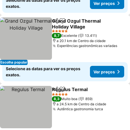
Selecione as datas para ver os preços
Ver preços
exatos.
Grand Ozgul Thermal
Partilhar
Adicionar aos favoritos
Holiday Village
5 Estrelas
8,7
Excelente
13.411
a 20.1 km de Centro da cidade
Experiências gastronômicas variadas
Escolha popular
Selecione as datas para ver os preços
Ver preços
exatos.
Regulus Termal
Partilhar
Adicionar aos favoritos
5 Estrelas
8,3
Muito boa
859
a 24.5 km de Centro da cidade
Autêntica gastronomia turca