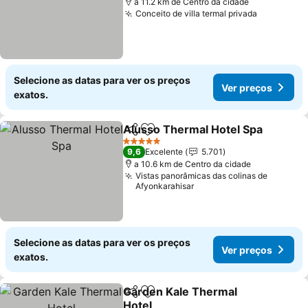
a 11.2 km de Centro da cidade
Conceito de villa termal privada
Selecione as datas para ver os preços
Ver preços
exatos.
Alusso Thermal Hotel Spa
Partilhar
Adicionar aos favoritos
5 Estrelas
9,6
Excelente
5.701
a 10.6 km de Centro da cidade
Vistas panorâmicas das colinas de
Afyonkarahisar
Selecione as datas para ver os preços
Ver preços
exatos.
Garden Kale Thermal
Partilhar
Adicionar aos favoritos
Hotel