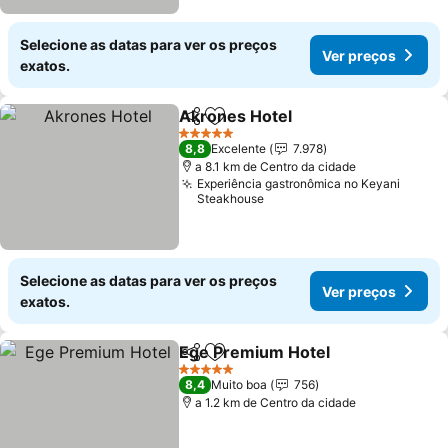
Selecione as datas para ver os preços
Ver preços
exatos.
Akrones Hotel
Partilhar
Adicionar aos favoritos
5 Estrelas
8,8
Excelente
7.978
a 8.1 km de Centro da cidade
Experiência gastronômica no Keyani
Steakhouse
Selecione as datas para ver os preços
Ver preços
exatos.
Ege Premium Hotel
Partilhar
Adicionar aos favoritos
5 Estrelas
8,4
Muito boa
756
a 1.2 km de Centro da cidade