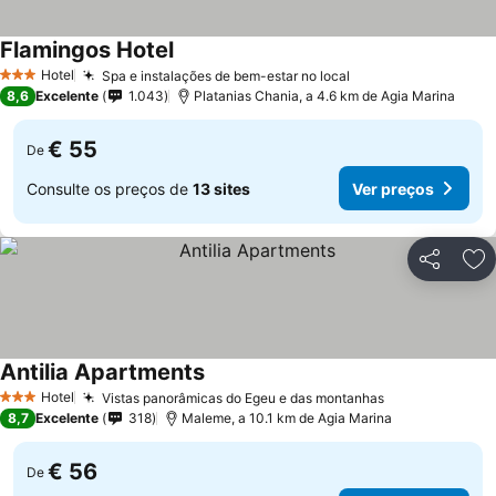
Flamingos Hotel
Ver preços
Hotel
Spa e instalações de bem-estar no local
Ver preços
3 Estrelas
8,6
Excelente
1.043
Platanias Chania, a 4.6 km de Agia Marina
€ 55
De
Consulte os preços de
13 sites
Ver preços
Partilhar
Ad
Antilia Apartments
Ver preços
Hotel
Vistas panorâmicas do Egeu e das montanhas
Ver preços
3 Estrelas
8,7
Excelente
318
Maleme, a 10.1 km de Agia Marina
€ 56
De