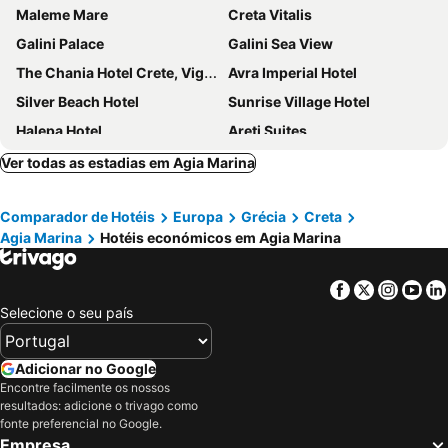
Maleme Mare
Creta Vitalis
Galini Palace
Galini Sea View
The Chania Hotel Crete, Vignette Collection
Avra Imperial Hotel
Silver Beach Hotel
Sunrise Village Hotel
Halepa Hotel
Areti Suites
Myrion Beach Resort & Spa - Adults Only
Euphoria Resort
Ver todas as estadias em Agia Marina
Mrs Chryssana Beach Hotel
Porto Kalamaki Hotel
Comparador de Hotéis
Europa
Grécia
Creta
Oasis Guesthouse
Eleftheria Hotel
Agia Marina
Hotéis económicos em Agia Marina
Castro Beach Hotel
Royal Sun
Anais Collection Hotels & Suites
Danaos Hotel
Facebook
Twitter
Insta
Yo
Chania Flair Boutique Hotel, Tapestry Collection by Hilton
Civitel Akali Hotel
Selecione o seu país
Caldera Village
Atlantica Amalthia Beach Hotel
Vergina Beach Resort
Porto Alegre Hotel
Adicionar no Google
Encontre facilmente os nossos
Atlantica Kalliston Resort
Kydon, The Heart City Hotel
resultados: adicione o trivago como
Elektra Beach Hotel
Oniros Residences
fonte preferencial no Google.
Empresa