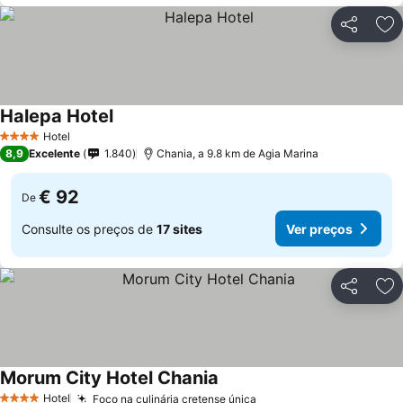
Partilhar
Ad
Halepa Hotel
Ver preços
Hotel
4 Estrelas
8,9
Excelente
1.840
Chania, a 9.8 km de Agia Marina
€ 92
De
Consulte os preços de
17 sites
Ver preços
Partilhar
Ad
Morum City Hotel Chania
Ver preços
Hotel
Foco na culinária cretense única
Ver preços