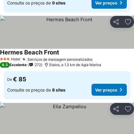
Consulte os preços de
9 sites
Ver preços
Partilhar
Ad
Hermes Beach Front
Ver preços
Hotel
Serviços de massagem personalizados
Ver preços
3 Estrelas
9,3
Excelente
272
Stalos, a 1.3 km de Agia Marina
€ 85
De
Consulte os preços de
8 sites
Ver preços
Partilhar
Ad