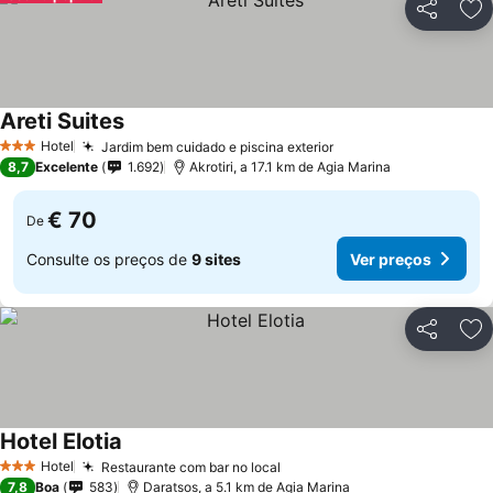
Partilhar
Ad
Areti Suites
Ver preços
Hotel
Jardim bem cuidado e piscina exterior
Ver preços
3 Estrelas
8,7
Excelente
1.692
Akrotiri, a 17.1 km de Agia Marina
€ 70
De
Consulte os preços de
9 sites
Ver preços
Partilhar
Ad
Hotel Elotia
Ver preços
Hotel
Restaurante com bar no local
Ver preços
3 Estrelas
7,8
Boa
583
Daratsos, a 5.1 km de Agia Marina