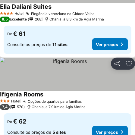
Elia Daliani Suites
Ver preços
Hotel
Elegância veneziana na Cidade Velha
Ver preços
4 Estrelas
8,5
Excelente
268
Chania, a 8.3 km de Agia Marina
€ 61
De
Consulte os preços de
11 sites
Ver preços
Partilhar
Ad
Ifigenia Rooms
Ver preços
Hotel
Opções de quartos para famílias
Ver preços
3 Estrelas
7,4
570
Chania, a 7.9 km de Agia Marina
€ 62
De
Consulte os preços de
5 sites
Ver preços