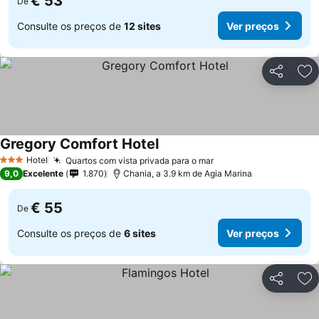
€ 53
De
Consulte os preços de
12 sites
Ver preços
Partilhar
Ad
Gregory Comfort Hotel
Ver preços
Hotel
Quartos com vista privada para o mar
Ver preços
3 Estrelas
9,0
Excelente
1.870
Chania, a 3.9 km de Agia Marina
€ 55
De
Consulte os preços de
6 sites
Ver preços
Partilhar
Ad