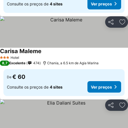
Consulte os preços de
4 sites
Ver preços
Partilhar
Ad
Carisa Maleme
Ver preços
Hotel
3 Estrelas
8,7
Excelente
474
Chania, a 6.5 km de Agia Marina
€ 60
De
Consulte os preços de
4 sites
Ver preços
Partilhar
Ad