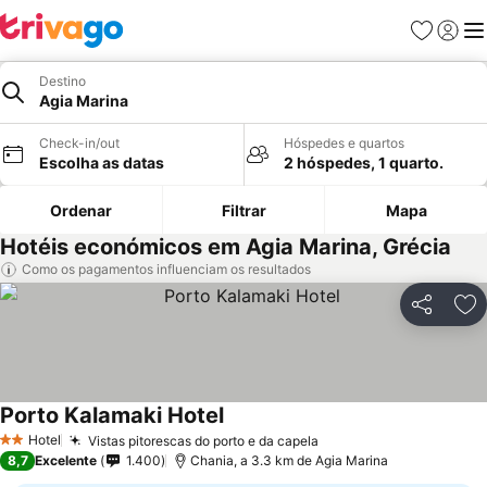
Favoritos
Iniciar
Me
Destino
Agia Marina
Check-in/out
Hóspedes e quartos
Escolha as datas
2 hóspedes, 1 quarto.
Ordenar
Filtrar
Mapa
Hotéis económicos em Agia Marina, Grécia
Como os pagamentos influenciam os resultados
Partilhar
Ad
Porto Kalamaki Hotel
Ver preços
Hotel
Vistas pitorescas do porto e da capela
Ver preços
2 Estrelas
8,7
Excelente
1.400
Chania, a 3.3 km de Agia Marina