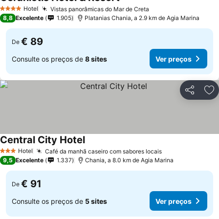
Ver preços
Hotel
Vistas panorâmicas do Mar de Creta
Ver preços
4 Estrelas
8,8
Excelente
1.905
Platanias Chania, a 2.9 km de Agia Marina
€ 89
De
Consulte os preços de
8 sites
Ver preços
Partilhar
Ad
Central City Hotel
Ver preços
Hotel
Café da manhã caseiro com sabores locais
Ver preços
3 Estrelas
9,5
Excelente
1.337
Chania, a 8.0 km de Agia Marina
€ 91
De
Consulte os preços de
5 sites
Ver preços