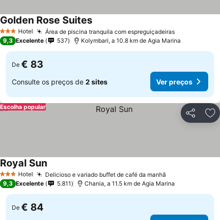
Golden Rose Suites
Ver preços
Hotel
Área de piscina tranquila com espreguiçadeiras
Ver preços
3 Estrelas
9,3
Excelente
537
Kolymbari, a 10.8 km de Agia Marina
€ 83
De
Consulte os preços de
2 sites
Ver preços
Escolha popular
Partilhar
Ad
Royal Sun
Ver preços
Hotel
Delicioso e variado buffet de café da manhã
Ver preços
3 Estrelas
9,3
Excelente
5.811
Chania, a 11.5 km de Agia Marina
€ 84
De