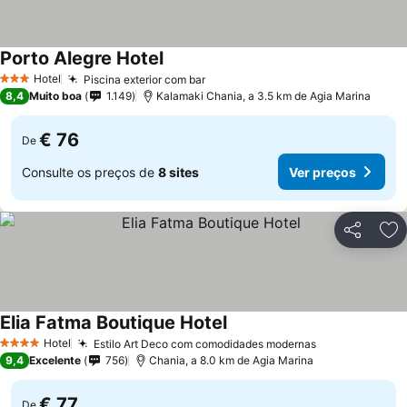
Porto Alegre Hotel
Ver preços
Hotel
Piscina exterior com bar
Ver preços
3 Estrelas
8,4
Muito boa
1.149
Kalamaki Chania, a 3.5 km de Agia Marina
€ 76
De
Consulte os preços de
8 sites
Ver preços
Partilhar
Ad
Elia Fatma Boutique Hotel
Ver preços
Hotel
Estilo Art Deco com comodidades modernas
Ver preços
4 Estrelas
9,4
Excelente
756
Chania, a 8.0 km de Agia Marina
€ 77
De