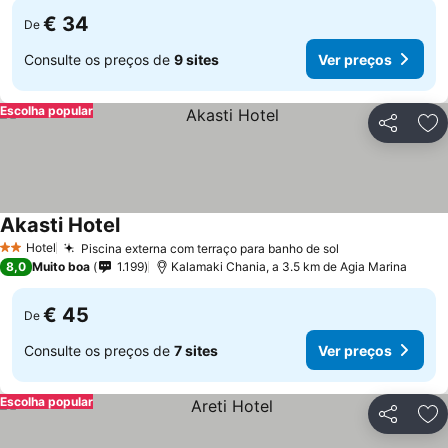
€ 34
De
Consulte os preços de
9 sites
Ver preços
Escolha popular
Partilhar
Ad
Akasti Hotel
Ver preços
Hotel
Piscina externa com terraço para banho de sol
Ver preços
2 Estrelas
8,0
Muito boa
1.199
Kalamaki Chania, a 3.5 km de Agia Marina
€ 45
De
Consulte os preços de
7 sites
Ver preços
Escolha popular
Partilhar
Ad