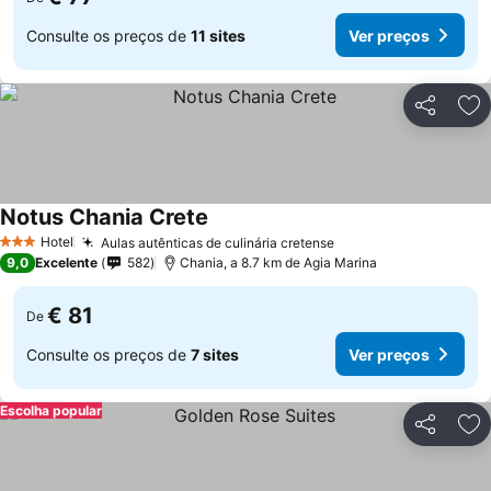
Consulte os preços de
11 sites
Ver preços
Partilhar
Ad
Notus Chania Crete
Ver preços
Hotel
Aulas autênticas de culinária cretense
Ver preços
3 Estrelas
9,0
Excelente
582
Chania, a 8.7 km de Agia Marina
€ 81
De
Consulte os preços de
7 sites
Ver preços
Escolha popular
Partilhar
Ad