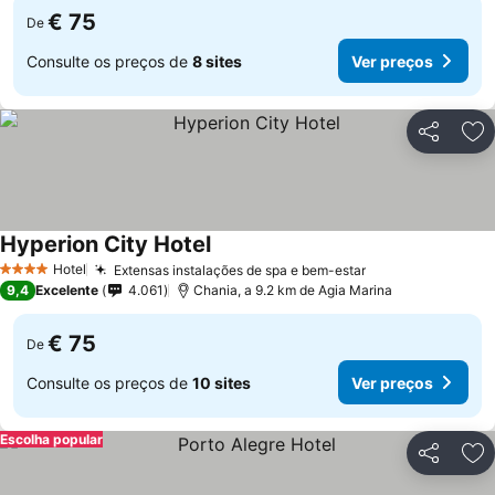
€ 75
De
Consulte os preços de
8 sites
Ver preços
Partilhar
Ad
Hyperion City Hotel
Ver preços
Hotel
Extensas instalações de spa e bem-estar
Ver preços
4 Estrelas
9,4
Excelente
4.061
Chania, a 9.2 km de Agia Marina
€ 75
De
Consulte os preços de
10 sites
Ver preços
Escolha popular
Partilhar
Ad