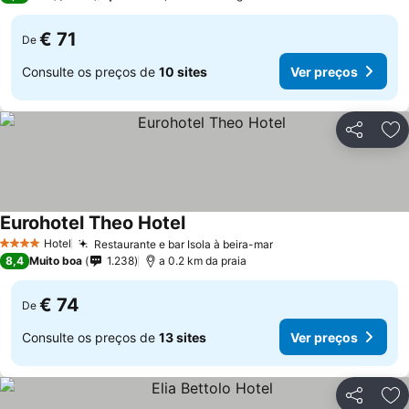
€ 71
De
Consulte os preços de
10 sites
Ver preços
Partilhar
Ad
Eurohotel Theo Hotel
Ver preços
Hotel
Restaurante e bar Isola à beira-mar
Ver preços
4 Estrelas
8,4
Muito boa
1.238
a 0.2 km da praia
€ 74
De
Consulte os preços de
13 sites
Ver preços
Partilhar
Ad