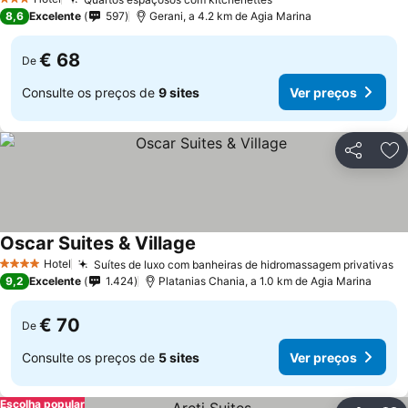
Ver preços
3 Estrelas
8,6
Excelente
597
Gerani, a 4.2 km de Agia Marina
€ 68
De
Consulte os preços de
9 sites
Ver preços
Partilhar
Ad
Oscar Suites & Village
Ver preços
Hotel
Suítes de luxo com banheiras de hidromassagem privativas
Ve
4 Estrelas
9,2
Excelente
1.424
Platanias Chania, a 1.0 km de Agia Marina
€ 70
De
Consulte os preços de
5 sites
Ver preços
Escolha popular