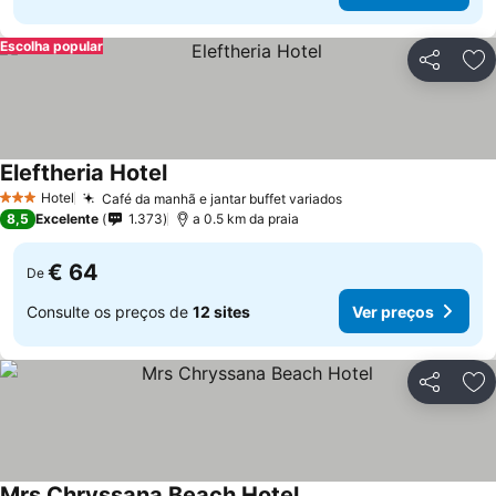
Escolha popular
Partilhar
Ad
Eleftheria Hotel
Ver preços
Hotel
Café da manhã e jantar buffet variados
Ver preços
3 Estrelas
8,5
Excelente
1.373
a 0.5 km da praia
€ 64
De
Consulte os preços de
12 sites
Ver preços
Partilhar
Ad
Mrs Chryssana Beach Hotel