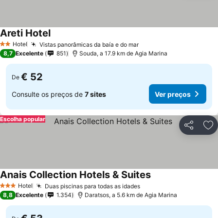
Areti Hotel
Ver preços
Hotel
Vistas panorâmicas da baía e do mar
Ver preços
2 Estrelas
8,7
Excelente
851
Souda, a 17.9 km de Agia Marina
€ 52
De
Consulte os preços de
7 sites
Ver preços
Escolha popular
Partilhar
Ad
Anais Collection Hotels & Suites
Ver preços
Hotel
Duas piscinas para todas as idades
Ver preços
3 Estrelas
8,8
Excelente
1.354
Daratsos, a 5.6 km de Agia Marina