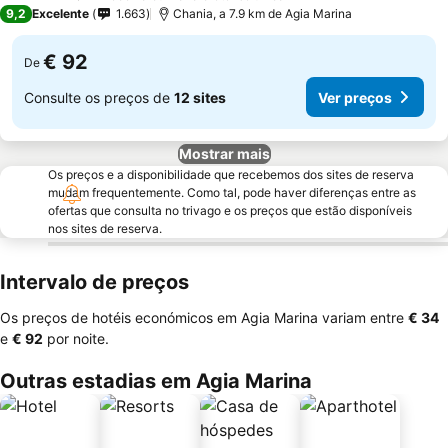
4 Estrelas
9,2
Excelente
1.663
Chania, a 7.9 km de Agia Marina
€ 92
De
Consulte os preços de
12 sites
Ver preços
Mostrar mais
Os preços e a disponibilidade que recebemos dos sites de reserva
mudam frequentemente. Como tal, pode haver diferenças entre as
ofertas que consulta no trivago e os preços que estão disponíveis
nos sites de reserva.
Intervalo de preços
Os preços de hotéis económicos em Agia Marina variam entre
‎€ 34
e
‎€ 92
por noite.
Outras estadias em Agia Marina