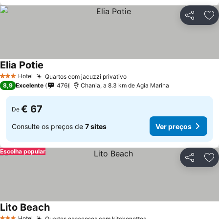
Partilhar
Ad
Elia Potie
Ver preços
Hotel
Quartos com jacuzzi privativo
Ver preços
3 Estrelas
8,9
Excelente
476
Chania, a 8.3 km de Agia Marina
€ 67
De
Consulte os preços de
7 sites
Ver preços
Escolha popular
Partilhar
Ad
Lito Beach
Ver preços
Hotel
Quartos espaçosos com kitchenettes