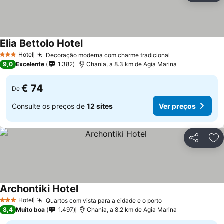
Elia Bettolo Hotel
Ver preços
Hotel
Decoração moderna com charme tradicional
Ver preços
3 Estrelas
9,0
Excelente
1.382
Chania, a 8.3 km de Agia Marina
€ 74
De
Consulte os preços de
12 sites
Ver preços
Partilhar
Ad
Archontiki Hotel
Ver preços
Hotel
Quartos com vista para a cidade e o porto
Ver preços
3 Estrelas
8,4
Muito boa
1.497
Chania, a 8.2 km de Agia Marina