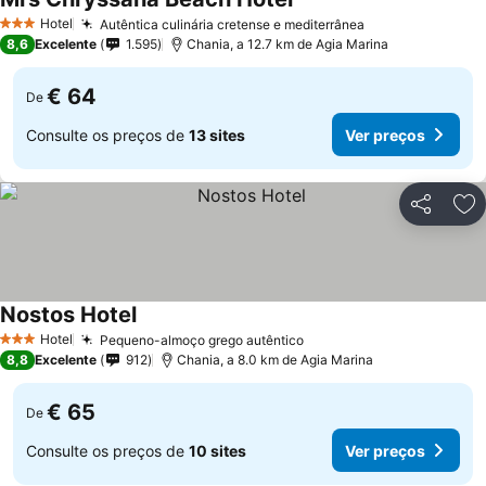
Ver preços
Hotel
Autêntica culinária cretense e mediterrânea
Ver preços
3 Estrelas
8,6
Excelente
1.595
Chania, a 12.7 km de Agia Marina
€ 64
De
Consulte os preços de
13 sites
Ver preços
Partilhar
Ad
Nostos Hotel
Ver preços
Hotel
Pequeno-almoço grego autêntico
Ver preços
3 Estrelas
8,8
Excelente
912
Chania, a 8.0 km de Agia Marina
€ 65
De
Consulte os preços de
10 sites
Ver preços