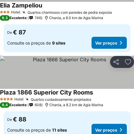
Elia Zampeliou
Ver preços
Hotel
Quartos charmosos com paredes de pedra exposta
Ver preço
3 Estrelas
9,3
Excelente
746
Chania, a 8.0 km de Agia Marina
€ 87
De
Consulte os preços de
9 sites
Ver preços
Partilhar
Ad
Plaza 1866 Superior City Rooms
Ver preços
Hotel
Quartos cuidadosamente projetados
Ver preços
4 Estrelas
9,4
Excelente
608
Chania, a 8.2 km de Agia Marina
€ 88
De
Consulte os preços de
11 sites
Ver preços