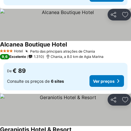
Partilhar
Ad
Alcanea Boutique Hotel
Ver preços
Hotel
Perto das principais atrações de Chania
Ver preços
4 Estrelas
9,6
Excelente
1.310
Chania, a 8.0 km de Agia Marina
€ 89
De
Consulte os preços de
6 sites
Ver preços
Partilhar
Ad
Geraniotis Hotel & Resort