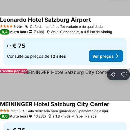
Leonardo Hotel Salzburg Airport
Hotel
Café da manhã buffet variado e de qualidade
4 Estrelas
8,4
Muito boa
7.499
Wals-Siezenheim, a 4.5 km de Ainring
€ 75
De
Consulte os preços de
10 sites
Ver preços
Escolha popular
Partilhar
Ad
MEININGER Hotel Salzburg City Center
Hotel
Sala dedicada para guardar equipamento de esqui
3 Estrelas
8,0
Muito boa
16.282
a 1.8 km de Mirabell Palace