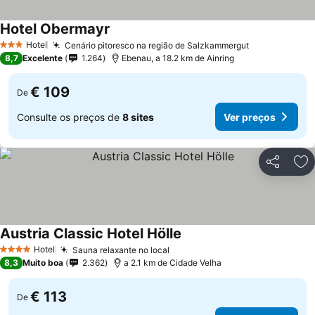
Hotel Obermayr
Hotel
Cenário pitoresco na região de Salzkammergut
3 Estrelas
8,7
Excelente
1.264
Ebenau, a 18.2 km de Ainring
€ 109
De
Consulte os preços de
8 sites
Ver preços
Partilhar
Ad
Austria Classic Hotel Hölle
Hotel
Sauna relaxante no local
4 Estrelas
8,3
Muito boa
2.362
a 2.1 km de Cidade Velha
€ 113
De