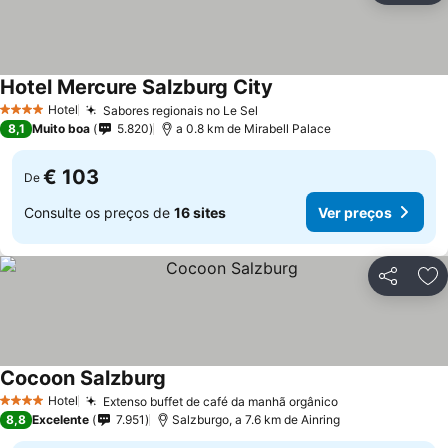
Hotel Mercure Salzburg City
Hotel
Sabores regionais no Le Sel
4 Estrelas
8,1
Muito boa
5.820
a 0.8 km de Mirabell Palace
€ 103
De
Consulte os preços de
16 sites
Ver preços
Partilhar
Ad
Cocoon Salzburg
Hotel
Extenso buffet de café da manhã orgânico
4 Estrelas
8,8
Excelente
7.951
Salzburgo, a 7.6 km de Ainring