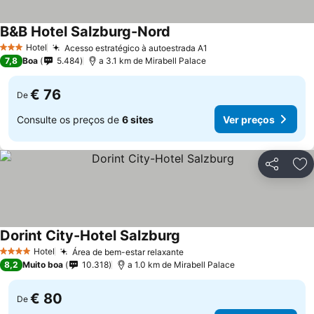
B&B Hotel Salzburg-Nord
Hotel
Acesso estratégico à autoestrada A1
3 Estrelas
7,8
Boa
5.484
a 3.1 km de Mirabell Palace
€ 76
De
Consulte os preços de
6 sites
Ver preços
Partilhar
Ad
Dorint City-Hotel Salzburg
Hotel
Área de bem-estar relaxante
4 Estrelas
8,2
Muito boa
10.318
a 1.0 km de Mirabell Palace
€ 80
De