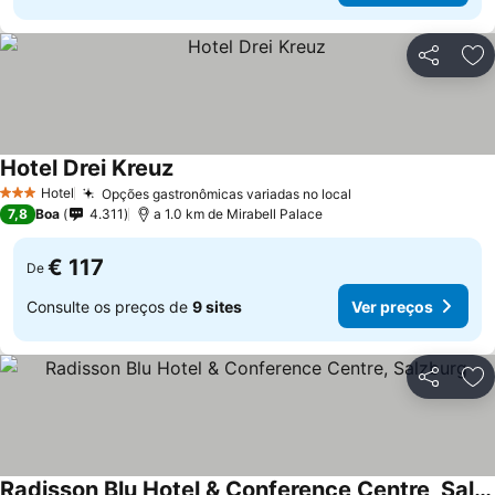
Partilhar
Ad
Hotel Drei Kreuz
Hotel
Opções gastronômicas variadas no local
3 Estrelas
7,8
Boa
4.311
a 1.0 km de Mirabell Palace
€ 117
De
Consulte os preços de
9 sites
Ver preços
Partilhar
Ad
Radisson Blu Hotel & Conference Centre, Salzburg