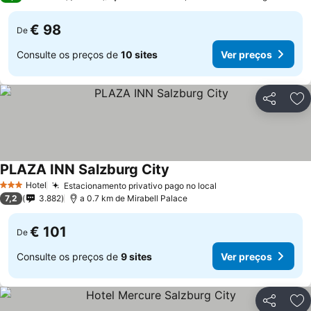
€ 98
De
Consulte os preços de
10 sites
Ver preços
Partilhar
Ad
PLAZA INN Salzburg City
Hotel
Estacionamento privativo pago no local
3 Estrelas
7,2
3.882
a 0.7 km de Mirabell Palace
€ 101
De
Consulte os preços de
9 sites
Ver preços
Partilhar
Ad