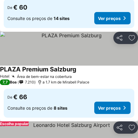
€ 60
De
Consulte os preços de
14 sites
Ver preços
Partilhar
Ad
PLAZA Premium Salzburg
Hotel
Área de bem-estar na cobertura
7,7
Boa
7.210
a 1.7 km de Mirabell Palace
€ 66
De
Consulte os preços de
8 sites
Ver preços
Escolha popular
Partilhar
Ad