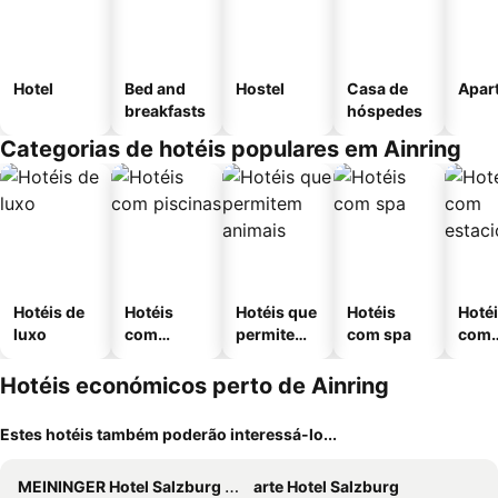
Hotel
Bed and
Hostel
Casa de
Apar
breakfasts
hóspedes
Categorias de hotéis populares em Ainring
Hotéis de
Hotéis
Hotéis que
Hotéis
Hoté
luxo
com
permitem
com spa
com
piscinas
animais
esta
ment
Hotéis económicos perto de Ainring
Estes hotéis também poderão interessá-lo...
MEININGER Hotel Salzburg City Center
arte Hotel Salzburg