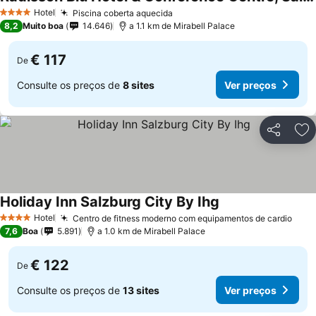
Hotel
Piscina coberta aquecida
4 Estrelas
8,2
Muito boa
14.646
a 1.1 km de Mirabell Palace
€ 117
De
Consulte os preços de
8 sites
Ver preços
Partilhar
Ad
Holiday Inn Salzburg City By Ihg
Hotel
Centro de fitness moderno com equipamentos de cardio
4 Estrelas
7,6
Boa
5.891
a 1.0 km de Mirabell Palace
€ 122
De
Consulte os preços de
13 sites
Ver preços