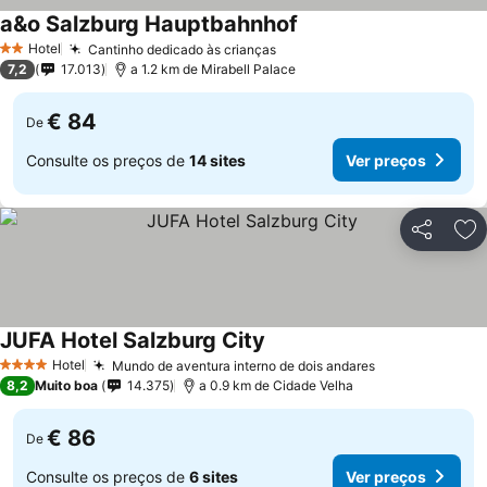
a&o Salzburg Hauptbahnhof
Hotel
Cantinho dedicado às crianças
2 Estrelas
7,2
17.013
a 1.2 km de Mirabell Palace
€ 84
De
Consulte os preços de
14 sites
Ver preços
Partilhar
Ad
JUFA Hotel Salzburg City
Hotel
Mundo de aventura interno de dois andares
4 Estrelas
8,2
Muito boa
14.375
a 0.9 km de Cidade Velha
€ 86
De
Consulte os preços de
6 sites
Ver preços