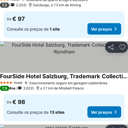
3 Estrelas
7,2
2.202
Salzburgo, a 7.5 km de Ainring
€ 97
De
Consulte os preços de
1 site
Ver preços
Partilhar
Ad
FourSide Hotel Salzburg, Trademark Collection by Wyndham
Hotel
Estacionamento seguro em garagem subterrânea
4 Estrelas
7,5
Boa
3.832
a 2.1 km de Mirabell Palace
€ 98
De
Consulte os preços de
13 sites
Ver preços