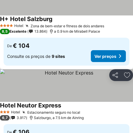
H+ Hotel Salzburg
Hotel
Zona de bem-estar e fitness de dois andares
4 Estrelas
8,5
Excelente
13.864
a 0.9 km de Mirabell Palace
€ 104
De
Consulte os preços de
9 sites
Ver preços
Partilhar
Ad
Hotel Neutor Express
Hotel
Estacionamento seguro no local
3 Estrelas
6,7
3.917
Salzburgo, a 7.5 km de Ainring
€ 106
De