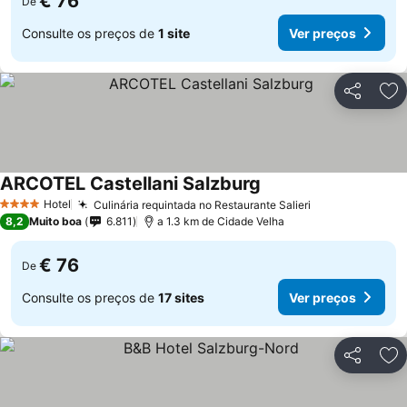
€ 76
De
Consulte os preços de
1 site
Ver preços
Partilhar
Ad
ARCOTEL Castellani Salzburg
Hotel
Culinária requintada no Restaurante Salieri
4 Estrelas
8,2
Muito boa
6.811
a 1.3 km de Cidade Velha
€ 76
De
Consulte os preços de
17 sites
Ver preços
Partilhar
Ad