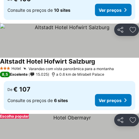
Consulte os preços de
10 sites
Ver preços
Partilhar
Ad
Altstadt Hotel Hofwirt Salzburg
Hotel
Varandas com vista panorâmica para a montanha
3 Estrelas
8,5
Excelente
15.025
a 0.6 km de Mirabell Palace
€ 107
De
Consulte os preços de
6 sites
Ver preços
Escolha popular
Partilhar
Ad