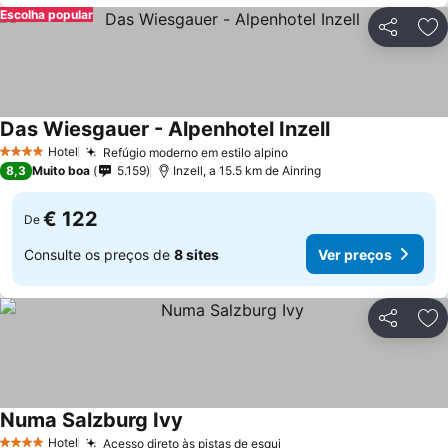
Escolha popular
Partilhar
Ad
Das Wiesgauer - Alpenhotel Inzell
Hotel
Refúgio moderno em estilo alpino
4 Estrelas
8,3
Muito boa
5.159
Inzell, a 15.5 km de Ainring
€ 122
De
Consulte os preços de
8 sites
Ver preços
Partilhar
Ad
Numa Salzburg Ivy
Hotel
Acesso direto às pistas de esqui