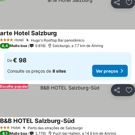
Partilhar
Ad
arte Hotel Salzburg
Hotel
Hugo's Rooftop Bar panorâmico
4 Estrelas
8,4
Muito boa
9.818
Salzburgo, a 7.7 km de Ainring
€ 98
De
Consulte os preços de
8 sites
Ver preços
Escolha popular
Partilhar
Ad
B&B HOTEL Salzburg-Süd
Hotel
Perto das atrações de Salzburgo
3 Estrelas
8,1
Muito boa
2.776
Puch bei Hallein, a 14.6 km de Ainring