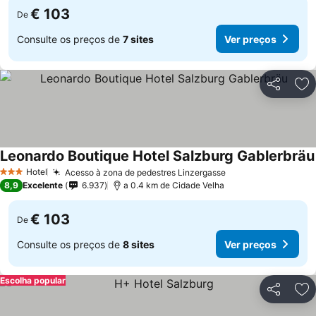
€ 103
De
Consulte os preços de
7 sites
Ver preços
Partilhar
Ad
Leonardo Boutique Hotel Salzburg Gablerbräu
Hotel
Acesso à zona de pedestres Linzergasse
3 Estrelas
8,9
Excelente
6.937
a 0.4 km de Cidade Velha
€ 103
De
Consulte os preços de
8 sites
Ver preços
Escolha popular
Partilhar
Ad