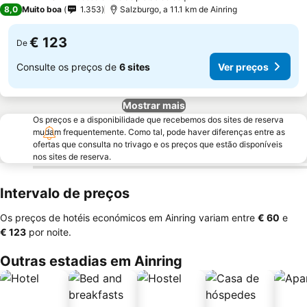
4 Estrelas
8,0
Muito boa
1.353
Salzburgo, a 11.1 km de Ainring
€ 123
De
Consulte os preços de
6 sites
Ver preços
Mostrar mais
Os preços e a disponibilidade que recebemos dos sites de reserva
mudam frequentemente. Como tal, pode haver diferenças entre as
ofertas que consulta no trivago e os preços que estão disponíveis
nos sites de reserva.
Intervalo de preços
Os preços de hotéis económicos em Ainring variam entre
‎€ 60
e
‎€ 123
por noite.
Outras estadias em Ainring