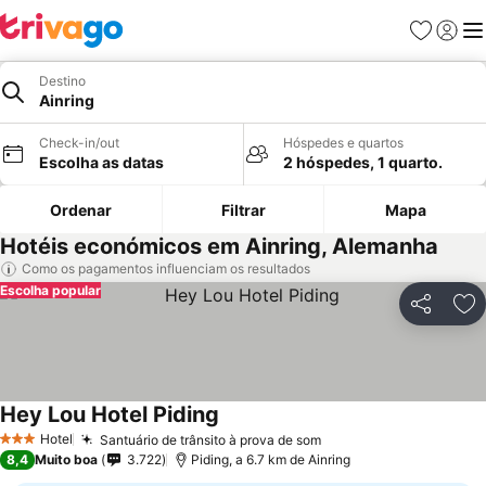
Favoritos
Iniciar
Me
Destino
Ainring
Check-in/out
Hóspedes e quartos
Escolha as datas
2 hóspedes, 1 quarto.
Ordenar
Filtrar
Mapa
Hotéis económicos em Ainring, Alemanha
Como os pagamentos influenciam os resultados
Escolha popular
Partilhar
Ad
Hey Lou Hotel Piding
Hotel
Santuário de trânsito à prova de som
3 Estrelas
8,4
Muito boa
3.722
Piding, a 6.7 km de Ainring