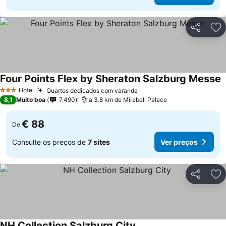
Partilhar
Ad
Four Points Flex by Sheraton Salzburg Messe
Hotel
Quartos dedicados com varanda
3 Estrelas
8,1
Muito boa
7.490
a 3.8 km de Mirabell Palace
€ 88
De
Consulte os preços de
7 sites
Ver preços
Partilhar
Ad
NH Collection Salzburg City