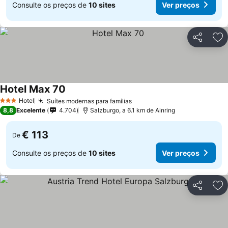
Consulte os preços de
10 sites
Ver preços
Partilhar
Ad
Hotel Max 70
Hotel
Suítes modernas para famílias
3 Estrelas
8,8
Excelente
4.704
Salzburgo, a 6.1 km de Ainring
€ 113
De
Consulte os preços de
10 sites
Ver preços
Partilhar
Ad