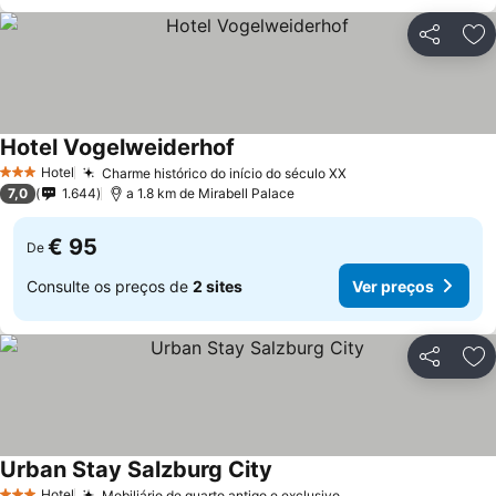
Partilhar
Ad
Hotel Vogelweiderhof
Hotel
Charme histórico do início do século XX
3 Estrelas
7,0
1.644
a 1.8 km de Mirabell Palace
€ 95
De
Consulte os preços de
2 sites
Ver preços
Partilhar
Ad
Urban Stay Salzburg City
Hotel
Mobiliário de quarto antigo e exclusivo