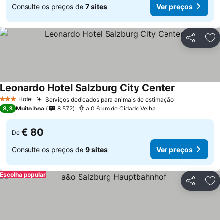
Consulte os preços de
7 sites
Ver preços
Partilhar
Ad
Leonardo Hotel Salzburg City Center
Hotel
Serviços dedicados para animais de estimação
3 Estrelas
8,3
Muito boa
8.572
a 0.6 km de Cidade Velha
€ 80
De
Consulte os preços de
9 sites
Ver preços
Escolha popular
Partilhar
Ad