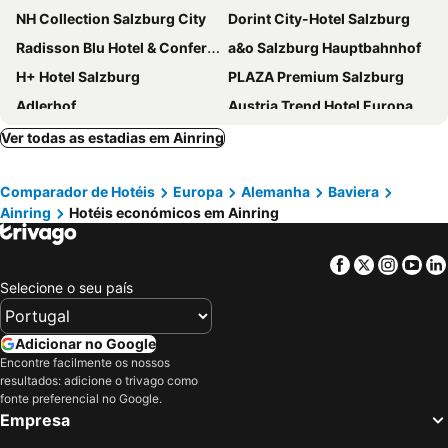
NH Collection Salzburg City
Dorint City-Hotel Salzburg
Radisson Blu Hotel & Conference Centre, Salzburg
a&o Salzburg Hauptbahnhof
H+ Hotel Salzburg
PLAZA Premium Salzburg
Adlerhof
Austria Trend Hotel Europa Salzburg
Cocoon Salzburg
Four Points Flex by Sheraton Salzburg Messe
Ver todas as estadias em Ainring
Hotel Max 70
Hotel Evido Salzburg City Center
Comparador de Hotéis
Europa
Alemanha
Baviera
Hotel Mercure Salzburg City
Hotel Vogelweiderhof
Ainring
Hotéis económicos em Ainring
Leonardo Hotel Salzburg City Center
JUFA Hotel Salzburg City
Design Hotel zum Hirschen Salzburg
Altstadt Hotel Hofwirt Salzburg
Facebook
Twitter
Insta
Yo
Altstadthotel Kasererbräu
ARCOTEL Castellani Salzburg
Selecione o seu país
Imlauer Hotel Pitter Salzburg
HYPERION Hotel Salzburg
Holiday Inn Salzburg City By Ihg
The Passenger, a Tribute Portfolio Hotel
Adicionar no Google
Encontre facilmente os nossos
Hotel Das Junior by MAX 70
harry's home Salzburg
resultados: adicione o trivago como
B&B Hotel Salzburg-Nord
Hotel Scherer
fonte preferencial no Google.
Empresa
Hotel am Mirabellplatz
Hey Lou Hotel Piding