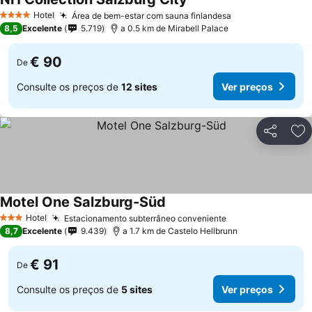
Hotel
Área de bem-estar com sauna finlandesa
4 Estrelas
8,5
Excelente
5.719
a 0.5 km de Mirabell Palace
€ 90
De
Consulte os preços de
12 sites
Ver preços
Partilhar
Ad
Motel One Salzburg-Süd
Hotel
Estacionamento subterrâneo conveniente
3 Estrelas
8,7
Excelente
9.439
a 1.7 km de Castelo Hellbrunn
€ 91
De
Consulte os preços de
5 sites
Ver preços