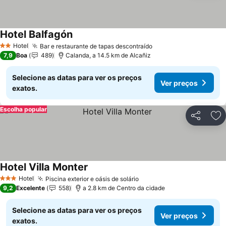
Hotel Balfagón
Ver preços
Hotel
Bar e restaurante de tapas descontraído
Ver preços
2 Estrelas
7,9
Boa
489
Calanda, a 14.5 km de Alcañiz
Selecione as datas para ver os preços
Ver preços
exatos.
Escolha popular
Partilhar
Ad
Hotel Villa Monter
Ver preços
Hotel
Piscina exterior e oásis de solário
Ver preços
3 Estrelas
9,2
Excelente
558
a 2.8 km de Centro da cidade
Selecione as datas para ver os preços
Ver preços
exatos.