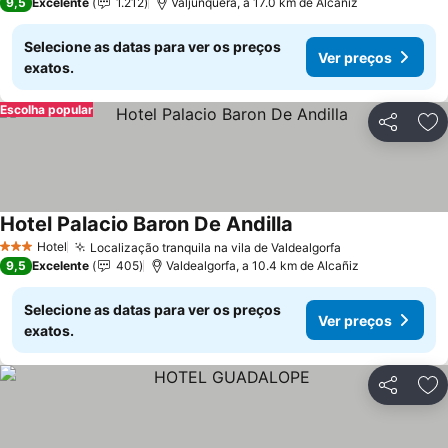
9,5
Excelente
1.212
Valjunquera, a 17.0 km de Alcañiz
Selecione as datas para ver os preços
Ver preços
exatos.
Escolha popular
Partilhar
Ad
Hotel Palacio Baron De Andilla
Ver preços
Hotel
Localização tranquila na vila de Valdealgorfa
Ver preços
3 Estrelas
9,5
Excelente
405
Valdealgorfa, a 10.4 km de Alcañiz
Selecione as datas para ver os preços
Ver preços
exatos.
Partilhar
Ad