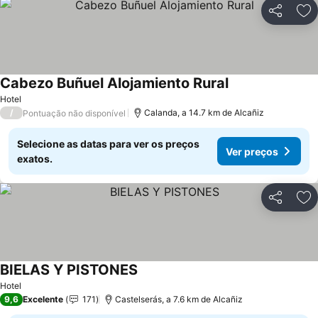
Partilhar
Ad
Cabezo Buñuel Alojamiento Rural
Ver preços
Hotel
/
Calanda, a 14.7 km de Alcañiz
Pontuação não disponível
Selecione as datas para ver os preços
Ver preços
exatos.
Partilhar
Ad
BIELAS Y PISTONES
Ver preços
Hotel
9,6
Excelente
171
Castelserás, a 7.6 km de Alcañiz