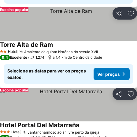
Escolha popular
Partilhar
Ad
Torre Alta de Ram
Ver preços
Hotel
Ambiente de quinta histórica do século XVII
Ver preços
2 Estrelas
9,4
Excelente
1.274
a 1.4 km de Centro da cidade
Selecione as datas para ver os preços
Ver preços
exatos.
Escolha popular
Partilhar
Ad
Hotel Portal Del Matarraña
Ver preços
Hotel
Jantar charmoso ao ar livre perto da igreja
Ver preços
3 Estrelas