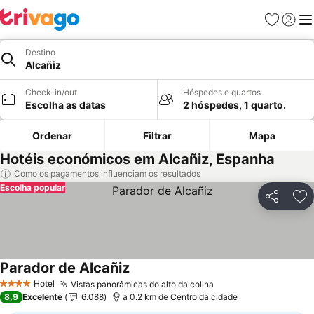
Favoritos
Iniciar
Me
Destino
Alcañiz
Check-in/out
Hóspedes e quartos
Escolha as datas
2 hóspedes, 1 quarto.
Ordenar
Filtrar
Mapa
Hotéis económicos em Alcañiz, Espanha
Como os pagamentos influenciam os resultados
Escolha popular
Partilhar
Ad
Parador de Alcañiz
Ver preços
Hotel
Vistas panorâmicas do alto da colina
Ver preços
4 Estrelas
8,9
Excelente
6.088
a 0.2 km de Centro da cidade