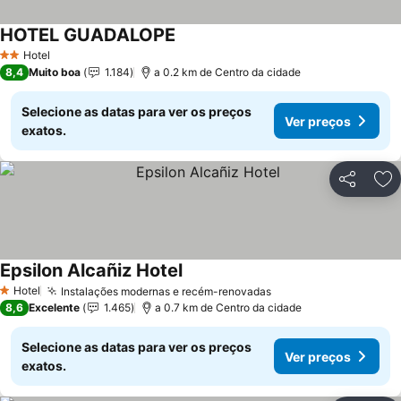
HOTEL GUADALOPE
Ver preços
Hotel
2 Estrelas
8,4
Muito boa
1.184
a 0.2 km de Centro da cidade
Selecione as datas para ver os preços
Ver preços
exatos.
Partilhar
Ad
Epsilon Alcañiz Hotel
Ver preços
Hotel
Instalações modernas e recém-renovadas
Ver preços
1 Estrelas
8,6
Excelente
1.465
a 0.7 km de Centro da cidade
Selecione as datas para ver os preços
Ver preços
exatos.