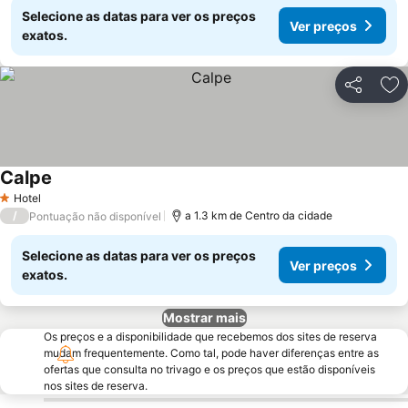
Selecione as datas para ver os preços
Ver preços
exatos.
Partilhar
Ad
Calpe
Ver preços
Hotel
1 Estrelas
/
a 1.3 km de Centro da cidade
Pontuação não disponível
Selecione as datas para ver os preços
Ver preços
exatos.
Mostrar mais
Os preços e a disponibilidade que recebemos dos sites de reserva
mudam frequentemente. Como tal, pode haver diferenças entre as
ofertas que consulta no trivago e os preços que estão disponíveis
nos sites de reserva.