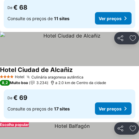
€ 68
De
Consulte os preços de
11 sites
Ver preços
Partilhar
Ad
Hotel Ciudad de Alcañiz
Ver preços
Hotel
Culinária aragonesa autêntica
Ver preços
4 Estrelas
8,2
Muito boa
3.234
a 2.0 km de Centro da cidade
€ 69
De
Consulte os preços de
17 sites
Ver preços
Escolha popular
Partilhar
Ad