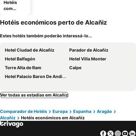
Hotéis
com
estaciona
mento
Hotéis económicos perto de Alcañiz
Estes hotéis também poderão interessá-lo...
Hotel Ciudad de Alcañiz
Parador de Alcañiz
Hotel Balfagón
Hotel Villa Monter
Torre Alta de Ram
Calpe
Hotel Palacio Baron De Andilla
Ver todas as estadias em Alcañiz
Comparador de Hotéis
Europa
Espanha
Aragão
Alcañiz
Hotéis económicos em Alcañiz
Facebook
Twitter
Insta
Yo