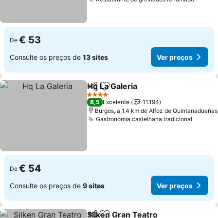
Ver pr
€ 53
De
Consulte os preços de
13 sites
Ver preços
Hq La Galeria
Partilhar
Adicionar aos favoritos
Ver preços
4 Estrelas
8,5
Excelente
11.194
Burgos, a 1.4 km de Alfoz de Quintanadueñas
Gastronomia castelhana tradicional
Ver pr
€ 54
De
Consulte os preços de
9 sites
Ver preços
Silken Gran Teatro