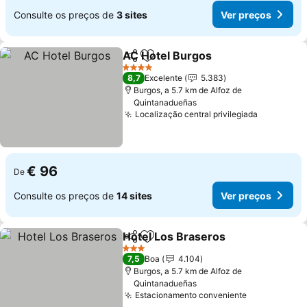
Consulte os preços de
3 sites
Ver preços
AC Hotel Burgos
Partilhar
Adicionar aos favoritos
Ver preço
4 Estrelas
8,7
Excelente
5.383
Burgos, a 5.7 km de Alfoz de
Quintanadueñas
Localização central privilegiada
Ver preç
€ 96
De
Consulte os preços de
14 sites
Ver preços
Hotel Los Braseros
Partilhar
Adicionar aos favoritos
Ver pr
3 Estrelas
7,5
Boa
4.104
Burgos, a 5.7 km de Alfoz de
Quintanadueñas
Estacionamento conveniente
Ver preços