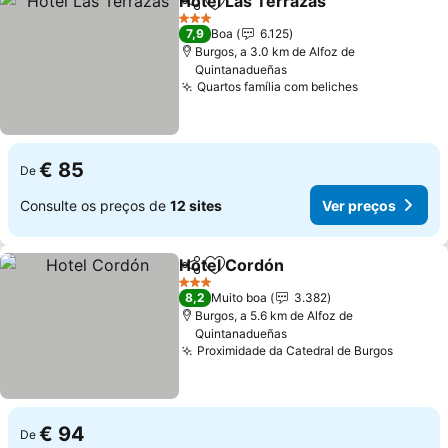
Hotel Las Terrazas
Partilhar
Adicionar aos favoritos
Ver pre
3 Estrelas
7,9
Boa
6.125
Burgos, a 3.0 km de Alfoz de
Quintanadueñas
Quartos família com beliches
Ver preços
€ 85
De
Consulte os preços de
12 sites
Ver preços
Hotel Cordón
Partilhar
Adicionar aos favoritos
Ver preços
3 Estrelas
8,2
Muito boa
3.382
Burgos, a 5.6 km de Alfoz de
Quintanadueñas
Proximidade da Catedral de Burgos
Ver pr
€ 94
De