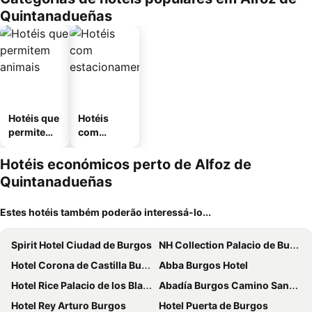
Quintanadueñas
Hotéis que
Hotéis
permitem
com
animais
estaciona
mento
Hotéis económicos perto de Alfoz de
Quintanadueñas
Estes hotéis também poderão interessá-lo...
Spirit Hotel Ciudad de Burgos
NH Collection Palacio de Burgos
Hotel Corona de Castilla Burgos
Abba Burgos Hotel
Hotel Rice Palacio de los Blasones
Abadía Burgos Camino Santiago
Hotel Rey Arturo Burgos
Hotel Puerta de Burgos