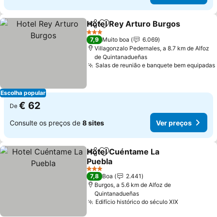
Hotel Rey Arturo Burgos
Partilhar
Adicionar aos favoritos
V
3 Estrelas
7,9
Muito boa
6.069
Villagonzalo Pedernales, a 8.7 km de Alfoz
de Quintanadueñas
Salas de reunião e banquete bem equipadas
Escolha popular
€ 62
De
Consulte os preços de
8 sites
Ver preços
Hotel Cuéntame La
Partilhar
Adicionar aos favoritos
Puebla
Ver preços
3 Estrelas
7,8
Boa
2.441
Burgos, a 5.6 km de Alfoz de
Quintanadueñas
Edifício histórico do século XIX
Ver preço