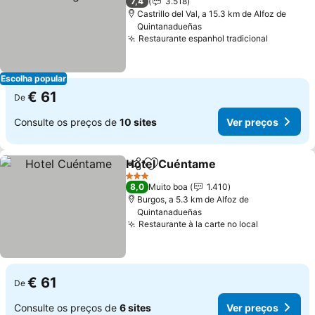
7,4
3.518
Castrillo del Val, a 15.3 km de Alfoz de
Quintanadueñas
Restaurante espanhol tradicional
Ver preç
Escolha popular
€ 61
De
Consulte os preços de
10 sites
Ver preços
Hotel Cuéntame
Partilhar
Adicionar aos favoritos
Ver preço
3 Estrelas
8,0
Muito boa
1.410
Burgos, a 5.3 km de Alfoz de
Quintanadueñas
Restaurante à la carte no local
Ver preço
€ 61
De
Consulte os preços de
6 sites
Ver preços