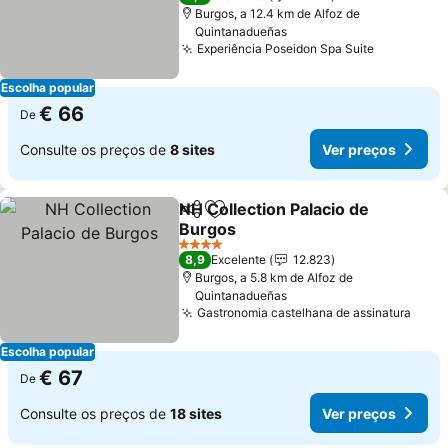
Burgos, a 12.4 km de Alfoz de
Quintanadueñas
Experiência Poseidon Spa Suite
Ver preço
Escolha popular
€ 66
De
Consulte os preços de
8 sites
Ver preços
NH Collection Palacio de
Partilhar
Adicionar aos favoritos
Burgos
Ver preços
4 Estrelas
8,9
Excelente
12.823
Burgos, a 5.8 km de Alfoz de
Quintanadueñas
Gastronomia castelhana de assinatura
Ver 
Escolha popular
€ 67
De
Consulte os preços de
18 sites
Ver preços