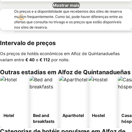
Mostrar mais
Os preços e a disponibilidade que recebemos dos sites de reserva
mudam frequentemente. Como tal, pode haver diferenças entre as
ofertas que consulta no trivago e os preços que estão disponíveis
nos sites de reserva.
Intervalo de preços
Os preços de hotéis económicos em Alfoz de Quintanadueñas
variam entre
‎€ 40
e
‎€ 112
por noite.
Outras estadias em Alfoz de Quintanadueñas
Hotel
Bed and
Aparthotel
Hostel
Casa
breakfasts
hósp
Categorias de hotéis populares em Alfoz de