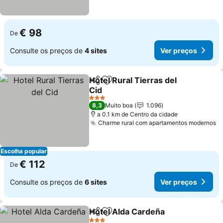
€ 98
De
Consulte os preços de
4 sites
Ver preços
Hotel Rural Tierras del
Partilhar
Adicionar aos favoritos
Cid
Ver preços
3 Estrelas
8,3
Muito boa
1.096
a 0.1 km de Centro da cidade
Charme rural com apartamentos modernos
V
Escolha popular
€ 112
De
Consulte os preços de
6 sites
Ver preços
Hotel Alda Cardeña
Partilhar
Adicionar aos favoritos
Ver pr