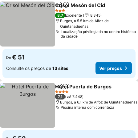
Crisol Mesón del Cid
Partilhar
Adicionar aos favoritos
Ver p
3 Estrelas
8,7
Excelente
8.345
Burgos, a 5.5 km de Alfoz de
Quintanadueñas
Localização privilegiada no centro histórico
da cidade
€ 51
De
Consulte os preços de
13 sites
Ver preços
Hotel Puerta de Burgos
Partilhar
Adicionar aos favoritos
Ve
4 Estrelas
7,1
7.448
Burgos, a 6.1 km de Alfoz de Quintanadueñas
Piscina interna com correnteza
Ver preço