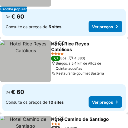
Escolha popular
€ 60
De
Consulte os preços de
5 sites
Ver preços
Hotel Rice Reyes
Partilhar
Adicionar aos favoritos
Católicos
Ver preços
4 Estrelas
7,7
Boa
4.380
Burgos, a 5.4 km de Alfoz de
Quintanadueñas
Restaurante gourmet Basterra
Ver preços
€ 60
De
Consulte os preços de
10 sites
Ver preços
Hotel Camino de Santiago
Partilhar
Adicionar aos favoritos
3 Estrelas