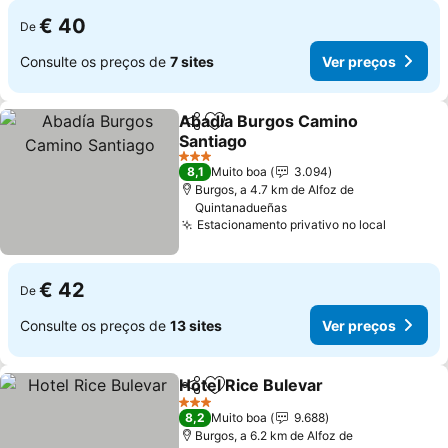
€ 40
De
Consulte os preços de
7 sites
Ver preços
Abadía Burgos Camino
Partilhar
Adicionar aos favoritos
Santiago
Ver preços
3 Estrelas
8,1
Muito boa
3.094
Burgos, a 4.7 km de Alfoz de
Quintanadueñas
Estacionamento privativo no local
Ver pre
€ 42
De
Consulte os preços de
13 sites
Ver preços
Hotel Rice Bulevar
Partilhar
Adicionar aos favoritos
Ver pre
3 Estrelas
8,2
Muito boa
9.688
Burgos, a 6.2 km de Alfoz de