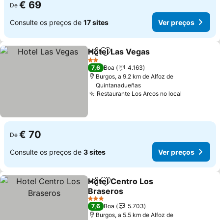
€ 69
De
Consulte os preços de
17 sites
Ver preços
Hotel Las Vegas
Partilhar
Adicionar aos favoritos
Ver preço
2 Estrelas
7,6
Boa
4.163
Burgos, a 9.2 km de Alfoz de
Quintanadueñas
Restaurante Los Arcos no local
Ver preço
€ 70
De
Consulte os preços de
3 sites
Ver preços
Hotel Centro Los
Partilhar
Adicionar aos favoritos
Braseros
Ver preços
3 Estrelas
7,6
Boa
5.703
Burgos, a 5.5 km de Alfoz de