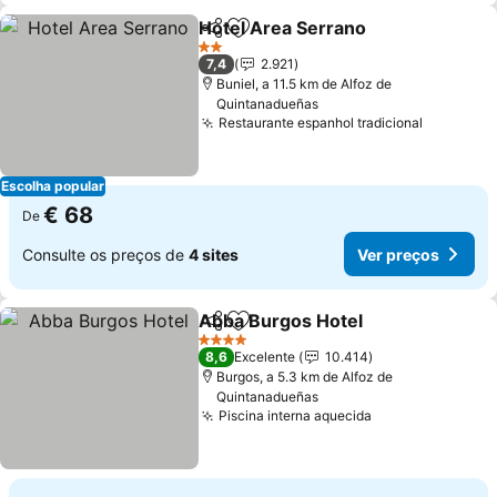
Hotel Area Serrano
Partilhar
Adicionar aos favoritos
Ver pr
2 Estrelas
7,4
2.921
Buniel, a 11.5 km de Alfoz de
Quintanadueñas
Restaurante espanhol tradicional
Ver preç
Escolha popular
€ 68
De
Consulte os preços de
4 sites
Ver preços
Abba Burgos Hotel
Partilhar
Adicionar aos favoritos
Ver pre
4 Estrelas
8,6
Excelente
10.414
Burgos, a 5.3 km de Alfoz de
Quintanadueñas
Piscina interna aquecida
Ver preços