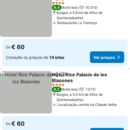
Partilhar
Adicionar aos favoritos
Ver pre
4 Estrelas
8,4
Muito boa
10.513
Burgos, a 5.8 km de Alfoz de
Quintanadueñas
Restaurante La Tramoya
Ver preços
€ 60
De
Consulte os preços de
14 sites
Ver preços
Hotel Rice Palacio de los
Partilhar
Adicionar aos favoritos
Blasones
Ver preços
4 Estrelas
8,2
Muito boa
7.072
Burgos, a 5.4 km de Alfoz de
Quintanadueñas
Localização central na Cidade Velha
Ver p
€ 60
De