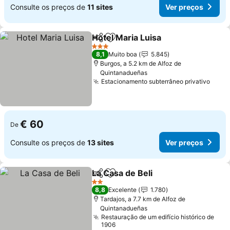
Consulte os preços de
11 sites
Ver preços
Hotel Maria Luisa
Partilhar
Adicionar aos favoritos
Ver preç
3 Estrelas
8,1
Muito boa
5.845
Burgos, a 5.2 km de Alfoz de
Quintanadueñas
Estacionamento subterrâneo privativo
Ver 
€ 60
De
Consulte os preços de
13 sites
Ver preços
La Casa de Beli
Partilhar
Adicionar aos favoritos
Ver preços
2 Estrelas
8,8
Excelente
1.780
Tardajos, a 7.7 km de Alfoz de
Quintanadueñas
Restauração de um edifício histórico de
1906