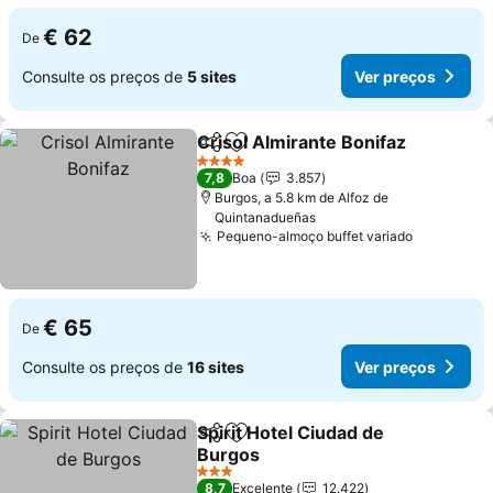
€ 62
De
Consulte os preços de
5 sites
Ver preços
Crisol Almirante Bonifaz
Partilhar
Adicionar aos favoritos
V
4 Estrelas
7,8
Boa
3.857
Burgos, a 5.8 km de Alfoz de
Quintanadueñas
Pequeno-almoço buffet variado
Ver preço
€ 65
De
Consulte os preços de
16 sites
Ver preços
Spirit Hotel Ciudad de
Partilhar
Adicionar aos favoritos
Burgos
Ver preços
3 Estrelas
8,7
Excelente
12.422