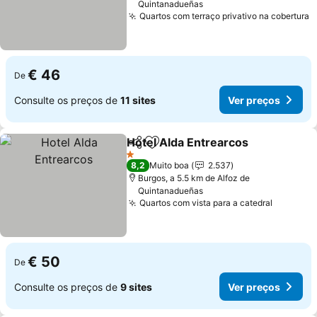
Quintanadueñas
Quartos com terraço privativo na cobertura
V
€ 46
De
Consulte os preços de
11 sites
Ver preços
Hotel Alda Entrearcos
Partilhar
Adicionar aos favoritos
Ver 
1 Estrelas
8,2
Muito boa
2.537
Burgos, a 5.5 km de Alfoz de
Quintanadueñas
Quartos com vista para a catedral
Ver pre
€ 50
De
Consulte os preços de
9 sites
Ver preços