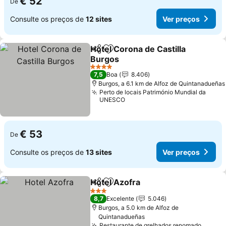
€ 52
De
Consulte os preços de
12 sites
Ver preços
Hotel Corona de Castilla
Partilhar
Adicionar aos favoritos
Burgos
Ver preços
4 Estrelas
7,5
Boa
8.406
Burgos, a 6.1 km de Alfoz de Quintanadueñas
Perto de locais Património Mundial da
UNESCO
€ 53
De
Consulte os preços de
13 sites
Ver preços
Hotel Azofra
Partilhar
Adicionar aos favoritos
Ver preços
3 Estrelas
8,7
Excelente
5.046
Burgos, a 5.0 km de Alfoz de
Quintanadueñas
Restaurante de grelhados renomado