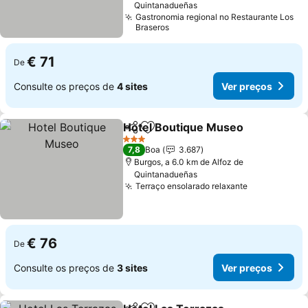
Quintanadueñas
Gastronomia regional no Restaurante Los
Braseros
€ 71
De
Consulte os preços de
4 sites
Ver preços
Hotel Boutique Museo
Partilhar
Adicionar aos favoritos
Ver
3 Estrelas
7,8
Boa
3.687
Burgos, a 6.0 km de Alfoz de
Quintanadueñas
Terraço ensolarado relaxante
Ver preços
€ 76
De
Consulte os preços de
3 sites
Ver preços