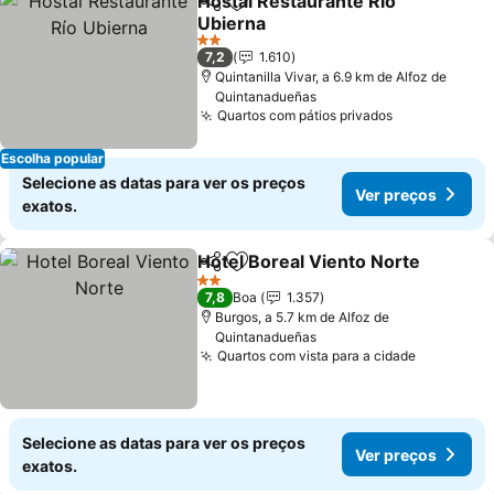
Hostal Restaurante Río
Partilhar
Adicionar aos favoritos
Ubierna
Ver preços
2 Estrelas
7,2
1.610
Quintanilla Vivar, a 6.9 km de Alfoz de
Quintanadueñas
Quartos com pátios privados
Ver preços
Escolha popular
Selecione as datas para ver os preços
Ver preços
exatos.
Hotel Boreal Viento Norte
Partilhar
Adicionar aos favoritos
2 Estrelas
7,8
Boa
1.357
Burgos, a 5.7 km de Alfoz de
Quintanadueñas
Quartos com vista para a cidade
Ver preç
Selecione as datas para ver os preços
Ver preços
exatos.