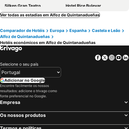
Silken Gran Teatro
Hotel Rice Bulevar
Hotel Las Terrazas
AC Hotel Burgos
Ver todas as estadias em Alfoz de Quintanadueñas
Hotel Camino de Santiago
Hq La Galeria
Comparador de Hotéis
Europa
Espanha
Castela e Leão
Hotel Maria Luisa
Hotel Rice Reyes Católicos
Alfoz de Quintanadueñas
Hotel Azofra
Hotel Centro Los Braseros
Hotéis económicos em Alfoz de Quintanadueñas
Crisol Almirante Bonifaz
Hotel Boutique Museo
Hotel Forum Evolución
Hotel Alda Cardeña
Facebook
Twitter
Insta
Yo
Selecione o seu país
Alda Puerto Seco
Crisol Mesón del Cid
Hotel Area Serrano
Hotel Río Cabia
Adicionar no Google
Landa
Hotel Norte y Londres
Encontre facilmente os nossos
Hotel Los Braseros
Conde de Miranda
resultados: adicione o trivago como
fonte preferencial no Google.
Hotel El Peregrino
Hostal Restaurante Iruñako
Empresa
Hostal Arlanzón
Hotel Rural Tierras del Cid
Hotel Alda Entrearcos
Hotel Boreal Viento Norte
Os nossos produtos
Hostal Restaurante Río Ubierna
Restaurante Hotel Abadesa
Termos e políticas