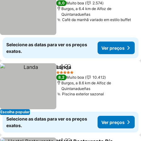
3 Estrelas
8,0
Muito boa
2.574
Burgos, a 6.4 km de Alfoz de
Quintanadueñas
Café da manhã variado em estilo buffet
Ver 
Selecione as datas para ver os preços
Ver preços
exatos.
Landa
Partilhar
Adicionar aos favoritos
Ver preços
5 Estrelas
8,2
Muito boa
10.412
Burgos, a 8.6 km de Alfoz de
Quintanadueñas
Piscina exterior sazonal
Ver preços
Escolha popular
Selecione as datas para ver os preços
Ver preços
exatos.