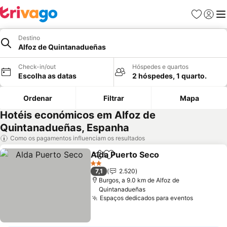
Favoritos
Iniciar
Me
Destino
Alfoz de Quintanadueñas
Check-in/out
Hóspedes e quartos
Escolha as datas
2 hóspedes, 1 quarto.
Ordenar
Filtrar
Mapa
Hotéis económicos em Alfoz de
Quintanadueñas, Espanha
Como os pagamentos influenciam os resultados
Alda Puerto Seco
Partilhar
Adicionar aos favoritos
Ver preç
2 Estrelas
7,1
2.520
Burgos, a 9.0 km de Alfoz de
Quintanadueñas
Espaços dedicados para eventos
Ver preç