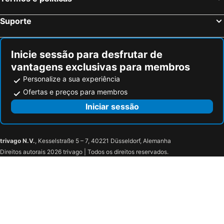
Hostal Campus
Hotel Cordón
Urban Burgos
Hotel Cuéntame
Suporte
Hotel Cuéntame La Puebla
Hotel Jacobeo
Oca Burgos Centro
La Casa de Beli
Inicie sessão para desfrutar de
Hostal riMboMbin
Hotel Via Gotica
vantagens exclusivas para membros
El Alfoz de Burgos
Hotel Las Vegas
Personalize a sua experiência
Hotel Puerta Romeros
Atuaire
Ofertas e preços para membros
Garcia Hostal
Hostal Acanto
Iniciar sessão
Versus
Hotel Rural La Tenada
Micampus Burgos Centro
Hotel Rural Los Faroles
trivago N.V.
, Kesselstraße 5 – 7, 40221 Düsseldorf, Alemanha
Restaurante El Vallés
Direitos autorais 2026 trivago | Todos os direitos reservados.