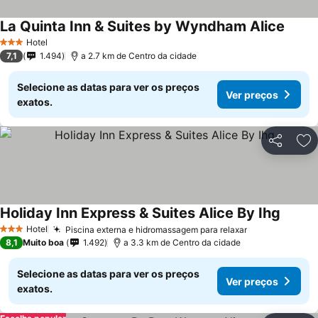
La Quinta Inn & Suites by Wyndham Alice
Ver p
Hotel
3 Estrelas
7,1
1.494
a 2.7 km de Centro da cidade
Selecione as datas para ver os preços
Ver preços
exatos.
Partilhar
Ad
Holiday Inn Express & Suites Alice By Ihg
Ver pr
Hotel
Piscina externa e hidromassagem para relaxar
Ver preços
3 Estrelas
8,1
Muito boa
1.492
a 3.3 km de Centro da cidade
Selecione as datas para ver os preços
Ver preços
exatos.