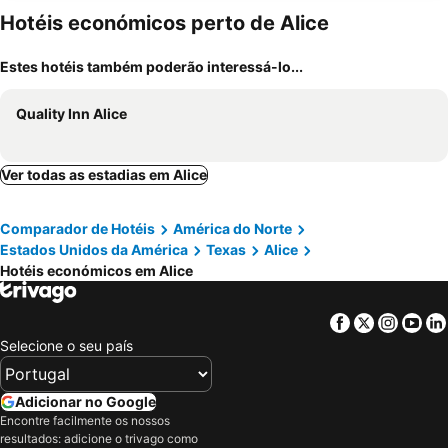
Hotéis económicos perto de Alice
Estes hotéis também poderão interessá-lo...
Quality Inn Alice
Ver todas as estadias em Alice
Comparador de Hotéis
América do Norte
Estados Unidos da América
Texas
Alice
Hotéis económicos em Alice
Facebook
Twitter
Insta
Yo
Selecione o seu país
Adicionar no Google
Encontre facilmente os nossos
resultados: adicione o trivago como