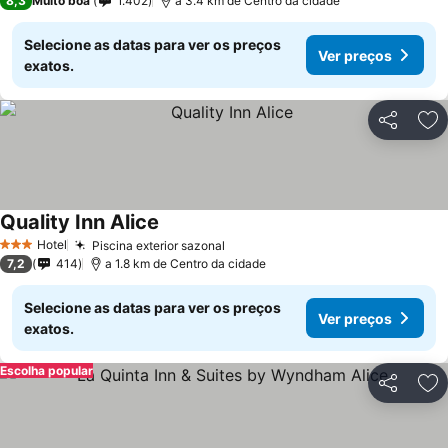
8,3
Muito boa
1.402
a 3.4 km de Centro da cidade
Selecione as datas para ver os preços
Ver preços
exatos.
Partilhar
Ad
Quality Inn Alice
Ver preços
Hotel
Piscina exterior sazonal
Ver preços
3 Estrelas
7,2
414
a 1.8 km de Centro da cidade
Selecione as datas para ver os preços
Ver preços
exatos.
Escolha popular
Partilhar
Ad