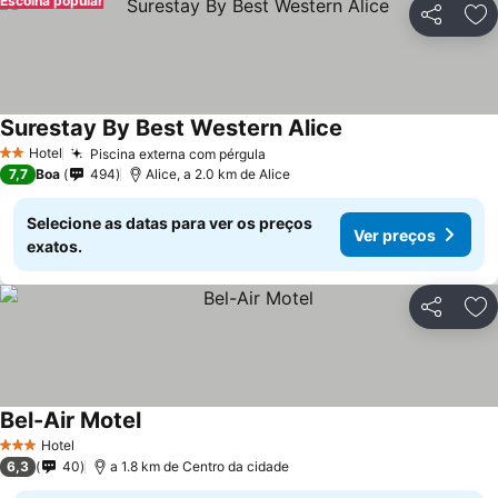
Escolha popular
Partilhar
Ad
Surestay By Best Western Alice
Ver preços
Hotel
Piscina externa com pérgula
Ver preços
2 Estrelas
7,7
Boa
494
Alice, a 2.0 km de Alice
Selecione as datas para ver os preços
Ver preços
exatos.
Partilhar
Ad
Bel-Air Motel
Ver preços
Hotel
3 Estrelas
6,3
40
a 1.8 km de Centro da cidade