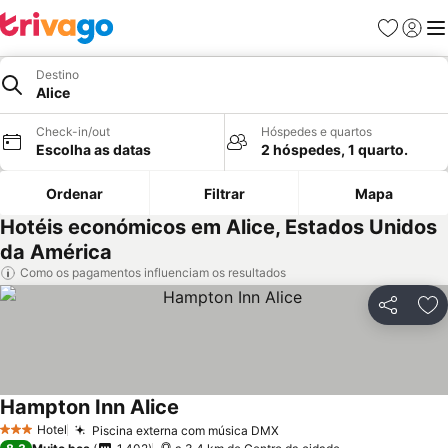
Favoritos
Iniciar
Me
Destino
Alice
Check-in/out
Hóspedes e quartos
Escolha as datas
2 hóspedes, 1 quarto.
Ordenar
Filtrar
Mapa
Hotéis económicos em Alice, Estados Unidos
da América
Como os pagamentos influenciam os resultados
Partilhar
Ad
Hampton Inn Alice
Ver preços
Hotel
Piscina externa com música DMX
Ver preços
3 Estrelas