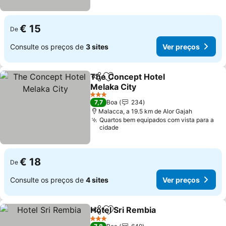
€ 15
De
Consulte os preços de
3 sites
Ver preços
The Concept Hotel
Partilhar
Adicionar aos favoritos
Melaka City
Ver preços
3 Estrelas
7,7
Boa
234
Malacca, a 19.5 km de Alor Gajah
Quartos bem equipados com vista para a
cidade
€ 18
De
Consulte os preços de
4 sites
Ver preços
Hotel Sri Rembia
Partilhar
Adicionar aos favoritos
Ver preço
3 Estrelas