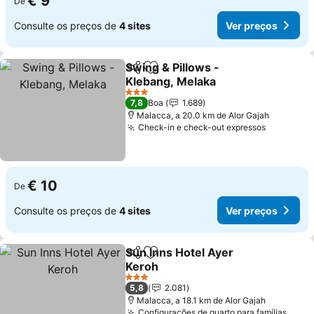
€ 9
De
Consulte os preços de
4 sites
Ver preços
Swing & Pillows -
Partilhar
Adicionar aos favoritos
Klebang, Melaka
Ver preços
3 Estrelas
7,8
Boa
1.689
Malacca, a 20.0 km de Alor Gajah
Check-in e check-out expressos
Ver preç
€ 10
De
Consulte os preços de
4 sites
Ver preços
Sun Inns Hotel Ayer
Partilhar
Adicionar aos favoritos
Keroh
Ver preços
3 Estrelas
5,8
2.081
Malacca, a 18.1 km de Alor Gajah
Configurações de quarto para famílias