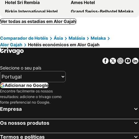
Hotel Sri Rembia
Ames Hotel
Birkin International Hotel
Grand Swiss-Belhotel Melaka
Swing & Pillows - Klebang, Melaka
Golden Valley Hotel
Ver todas as estadias em Alor Gajah
MITC Hotel
Mudzaffar Melaka
Comparador de Hotéis
Ásia
Malásia
Melaka
Hotel Seri Malaysia Melaka
Hotel MetraSquare
Alor Gajah
Hotéis económicos em Alor Gajah
906 Premier Hotel
Rivero Boutique Hotel
Kings Green Hotel City Centre Melaka
Collection O Hotel Super Cowboy
Facebook
Twitter
Insta
Yo
Selecione o seu país
Adicionar no Google
Encontre facilmente os nossos
resultados: adicione o trivago como
fonte preferencial no Google.
Empresa
Os nossos produtos
Termos e políticas