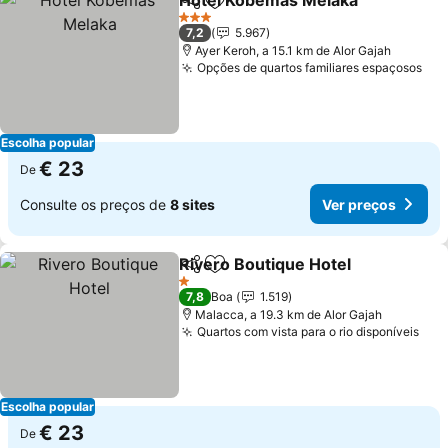
Hotel Kobemas Melaka
Partilhar
Adicionar aos favoritos
Ver
3 Estrelas
7,2
5.967
Ayer Keroh, a 15.1 km de Alor Gajah
Opções de quartos familiares espaçosos
Ver
Escolha popular
€ 23
De
Consulte os preços de
8 sites
Ver preços
Rivero Boutique Hotel
Partilhar
Adicionar aos favoritos
Ver 
1 Estrelas
7,8
Boa
1.519
Malacca, a 19.3 km de Alor Gajah
Quartos com vista para o rio disponíveis
Ver
Escolha popular
€ 23
De