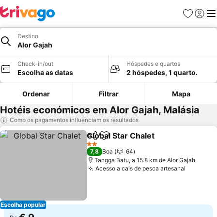
Favoritos
Iniciar
Me
Destino
Alor Gajah
Check-in/out
Hóspedes e quartos
Escolha as datas
2 hóspedes, 1 quarto.
Ordenar
Filtrar
Mapa
Hotéis económicos em Alor Gajah, Malásia
Como os pagamentos influenciam os resultados
Global Star Chalet
Partilhar
Adicionar aos favoritos
Ver preç
2 Estrelas
7,8
Boa
64
Tangga Batu, a 15.8 km de Alor Gajah
Acesso a cais de pesca artesanal
Ver preç
Escolha popular