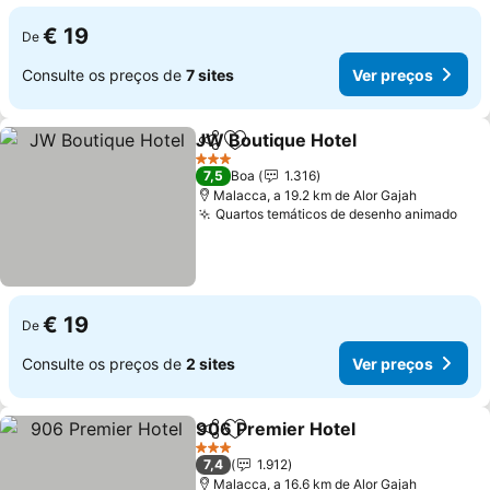
€ 19
De
Consulte os preços de
7 sites
Ver preços
JW Boutique Hotel
Partilhar
Adicionar aos favoritos
Ver pre
3 Estrelas
7,5
Boa
1.316
Malacca, a 19.2 km de Alor Gajah
Quartos temáticos de desenho animado
Ver
€ 19
De
Consulte os preços de
2 sites
Ver preços
906 Premier Hotel
Partilhar
Adicionar aos favoritos
Ver pre
3 Estrelas
7,4
1.912
Malacca, a 16.6 km de Alor Gajah