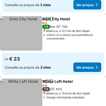
Consulte os preços de
2 sites
Ver preços
Gold City Hotel
Partilhar
Adicionar aos favoritos
Ver preços
2 Estrelas
7,6
Boa
756
Malacca, a 12.1 km de Alor Gajah
Check-in e check-out automáticos
convenientes
€ 23
De
Consulte os preços de
3 sites
Ver preços
White Loft Hotel
Partilhar
Adicionar aos favoritos
Ver preço
2 Estrelas
7,0
405
Malacca, a 15.8 km de Alor Gajah
Design minimalista industrial
Ver preços