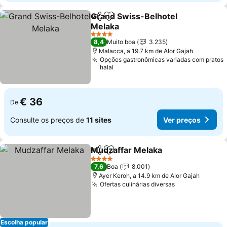
Grand Swiss-Belhotel
Partilhar
Adicionar aos favoritos
Melaka
Ver preços
4 Estrelas
8,4
Muito boa
3.235
Malacca, a 19.7 km de Alor Gajah
Opções gastronômicas variadas com pratos
halal
€ 36
De
Consulte os preços de
11 sites
Ver preços
Mudzaffar Melaka
Partilhar
Adicionar aos favoritos
Ver pre
4 Estrelas
7,6
Boa
8.001
Ayer Keroh, a 14.9 km de Alor Gajah
Ofertas culinárias diversas
Ver preços
Escolha popular