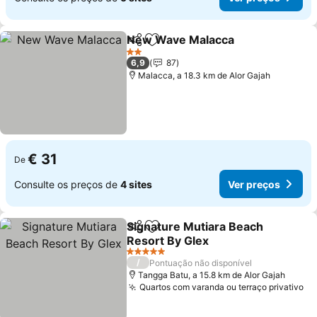
New Wave Malacca
Partilhar
Adicionar aos favoritos
Ver pr
2 Estrelas
6,9
87
Malacca, a 18.3 km de Alor Gajah
€ 31
De
Consulte os preços de
4 sites
Ver preços
Signature Mutiara Beach
Partilhar
Adicionar aos favoritos
Resort By Glex
Ver preços
5 Estrelas
/
Pontuação não disponível
Tangga Batu, a 15.8 km de Alor Gajah
Quartos com varanda ou terraço privativo
Ve