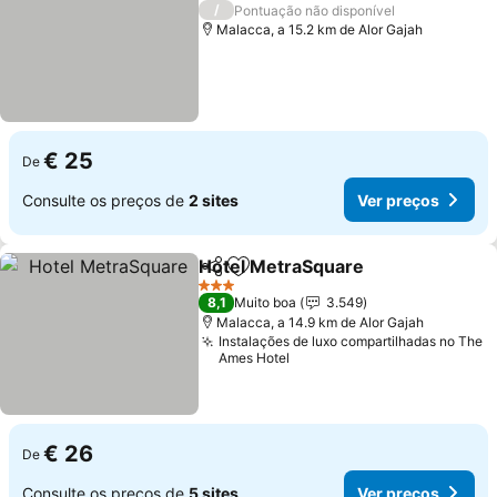
5 Estrelas
/
Pontuação não disponível
Malacca, a 15.2 km de Alor Gajah
€ 25
De
Consulte os preços de
2 sites
Ver preços
Hotel MetraSquare
Partilhar
Adicionar aos favoritos
Ver pr
3 Estrelas
8,1
Muito boa
3.549
Malacca, a 14.9 km de Alor Gajah
Instalações de luxo compartilhadas no The
Ames Hotel
€ 26
De
Consulte os preços de
5 sites
Ver preços