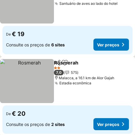
Santuário de aves ao lado do hotel
Ver pre
€ 19
De
Consulte os preços de
6 sites
Ver preços
Rosmerah
Partilhar
Adicionar aos favoritos
Ver preços
2 Estrelas
7,0
575
Malacca, a 16.1 km de Alor Gajah
Estadia econômica
Ver preços
€ 20
De
Consulte os preços de
2 sites
Ver preços