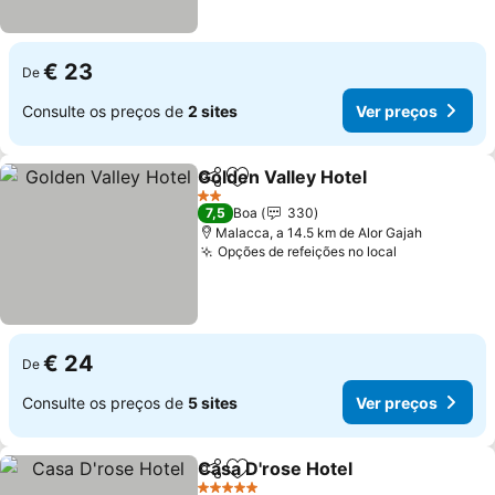
€ 23
De
Consulte os preços de
2 sites
Ver preços
Golden Valley Hotel
Partilhar
Adicionar aos favoritos
Ver pr
2 Estrelas
7,5
Boa
330
Malacca, a 14.5 km de Alor Gajah
Opções de refeições no local
Ver preços
€ 24
De
Consulte os preços de
5 sites
Ver preços
Casa D'rose Hotel
Partilhar
Adicionar aos favoritos
Ver preç