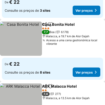
€ 22
De
Consulte os preços de
3 sites
Ver preços
Casa Bonita Hotel
Partilhar
Adicionar aos favoritos
Ver preç
3 Estrelas
7,7
Boa
6.178
Malacca, a 19.7 km de Alor Gajah
Acesso a uma cena gastronómica local
vibrante
€ 22
De
Consulte os preços de
8 sites
Ver preços
ARK Malacca Hotel
Partilhar
Adicionar aos favoritos
Ver pre
2 Estrelas
7,4
277
Malacca, a 13.5 km de Alor Gajah