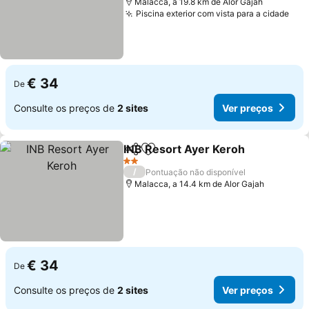
Malacca, a 19.8 km de Alor Gajah
Piscina exterior com vista para a cidade
Ver
€ 34
De
Consulte os preços de
2 sites
Ver preços
INB Resort Ayer Keroh
Partilhar
Adicionar aos favoritos
Ver
2 Estrelas
/
Pontuação não disponível
Malacca, a 14.4 km de Alor Gajah
€ 34
De
Consulte os preços de
2 sites
Ver preços