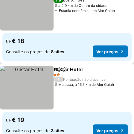
7,8
Boa
649
a 4.9 km de Centro da cidade
Estadia econômica em Alor Gajah
Ver pre
€ 18
De
Consulte os preços de
8 sites
Ver preços
Glistar Hotel
Partilhar
Adicionar aos favoritos
Ver preços
2 Estrelas
/
Pontuação não disponível
Malacca, a 16.7 km de Alor Gajah
€ 19
De
Consulte os preços de
3 sites
Ver preços