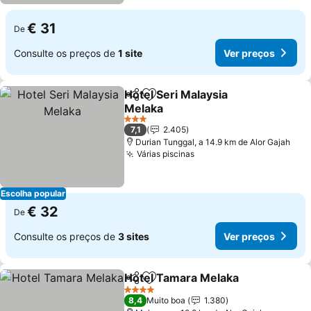
€ 31
De
Consulte os preços de
1 site
Ver preços
Hotel Seri Malaysia
Partilhar
Adicionar aos favoritos
Melaka
Ver preços
3 Estrelas
7,1
2.405
Durian Tunggal, a 14.9 km de Alor Gajah
Várias piscinas
Ver preços
Escolha popular
€ 32
De
Consulte os preços de
3 sites
Ver preços
Hotel Tamara Melaka
Partilhar
Adicionar aos favoritos
Ver 
4 Estrelas
8,4
Muito boa
1.380