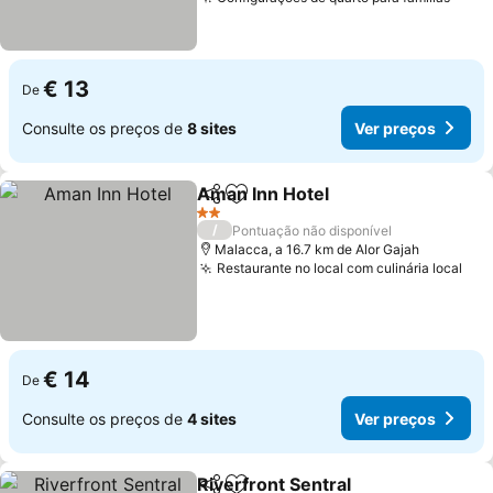
Ver 
€ 13
De
Consulte os preços de
8 sites
Ver preços
Aman Inn Hotel
Partilhar
Adicionar aos favoritos
Ver preços
2 Estrelas
/
Pontuação não disponível
Malacca, a 16.7 km de Alor Gajah
Restaurante no local com culinária local
Ver
€ 14
De
Consulte os preços de
4 sites
Ver preços
Riverfront Sentral