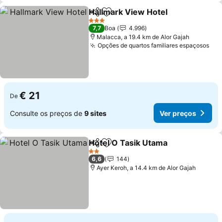
Hallmark View Hotel
Partilhar
Adicionar aos favoritos
Ver p
3 Estrelas
7,7
Boa
4.996
Malacca, a 19.4 km de Alor Gajah
Opções de quartos familiares espaçosos
Ver
€ 21
De
Consulte os preços de
9 sites
Ver preços
Hotel O Tasik Utama
Partilhar
Adicionar aos favoritos
Ver p
2 Estrelas
6,6
144
Ayer Keroh, a 14.4 km de Alor Gajah