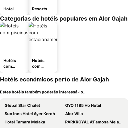
Hotel
Resorts
Categorias de hotéis populares em Alor Gajah
Hotéis
Hotéis
com
com
piscinas
estaciona
mento
Hotéis económicos perto de Alor Gajah
Estes hotéis também poderão interessá-lo...
Global Star Chalet
OYO 1185 Ho Hotel
Sun Inns Hotel Ayer Keroh
Alor Villa
Hotel Tamara Melaka
PARKROYAL A'Famosa Melaka Resort