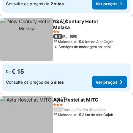
Consulte os preços de
2 sites
Ver preços
New Century Hotel
Partilhar
Adicionar aos favoritos
Melaka
Ver preços
2 Estrelas
6,3
696
Malacca, a 15.0 km de Alor Gajah
Serviços de massagem no local
Ver preço
€ 15
De
Consulte os preços de
5 sites
Ver preços
Ayla Hostel at MITC
Partilhar
Adicionar aos favoritos
Ver pr
3 Estrelas
/
Pontuação não disponível
Malacca, a 15.2 km de Alor Gajah