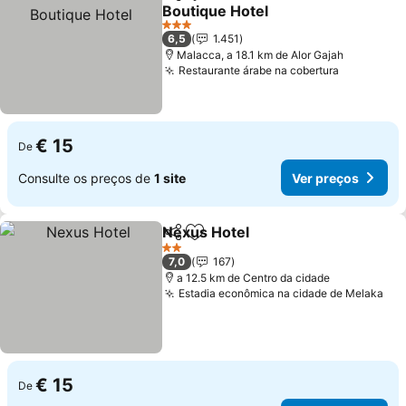
Partilhar
Adicionar aos favoritos
Boutique Hotel
Ver preços
3 Estrelas
6,5
1.451
Malacca, a 18.1 km de Alor Gajah
Restaurante árabe na cobertura
Ver preço
€ 15
De
Consulte os preços de
1 site
Ver preços
Nexus Hotel
Partilhar
Adicionar aos favoritos
Ver preços
2 Estrelas
7,0
167
a 12.5 km de Centro da cidade
Estadia econômica na cidade de Melaka
Ver
€ 15
De