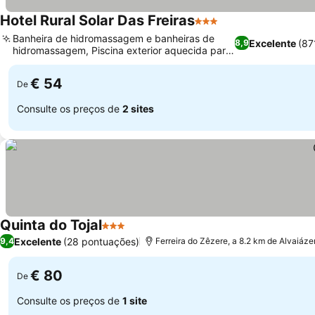
Hotel Rural Solar Das Freiras
3 Estrelas
Banheira de hidromassagem e banheiras de
Excelente
(87
8,9
hidromassagem, Piscina exterior aquecida para
todas as estações
€ 54
De
Consulte os preços de
2 sites
Quinta do Tojal
3 Estrelas
Excelente
(28 pontuações)
9,4
Ferreira do Zêzere, a 8.2 km de Alvaiáze
€ 80
De
Consulte os preços de
1 site