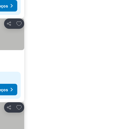
eços
Adicionar aos favoritos
Partilhar
eços
Adicionar aos favoritos
Partilhar