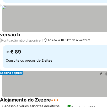
versão b
Pontuação não disponível
/
Ansião, a 10.8 km de Alvaiázere
€ 89
De
Consulte os preços de
2 sites
Escolha popular
Alojamento do Zezere
3 Estrelas
Acesso a vários esportes aquáticos,