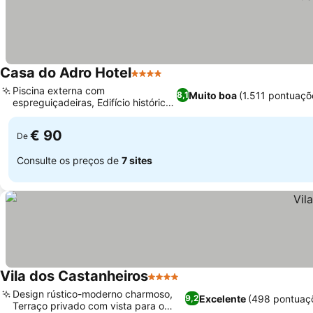
Casa do Adro Hotel
4 Estrelas
Piscina externa com
Muito boa
(1.511 pontuaçõ
8,1
espreguiçadeiras, Edifício histórico
do século XVIII
€ 90
De
Consulte os preços de
7 sites
Vila dos Castanheiros
4 Estrelas
Design rústico-moderno charmoso,
Excelente
(498 pontuaç
9,2
Terraço privado com vista para o