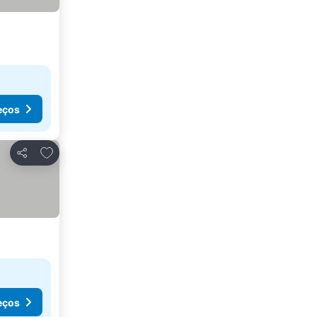
eços
Adicionar aos favoritos
Partilhar
eços