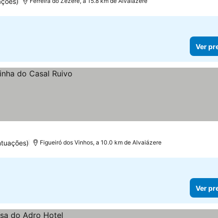
ações)
Ferreira do Zêzere, a 15.8 km de Alvaiázere
Ver pr
ntuações)
Figueiró dos Vinhos, a 10.0 km de Alvaiázere
Ver pr