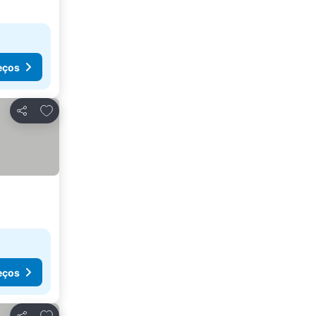
eços
Adicionar aos favoritos
Partilhar
eços
Adicionar aos favoritos