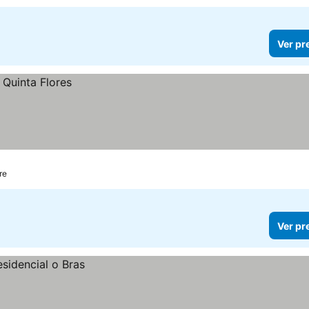
Ver pr
re
Ver pr