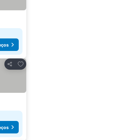
eços
Adicionar aos favoritos
Partilhar
eços