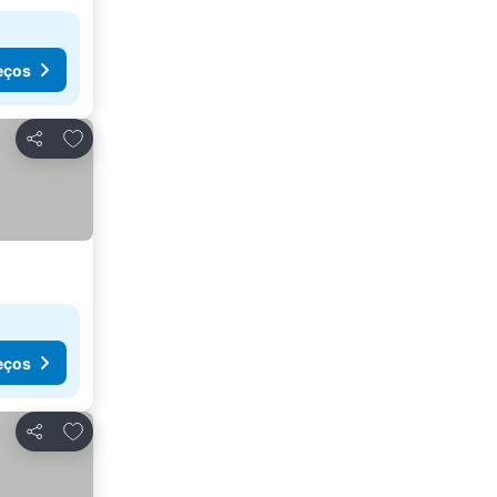
eços
Adicionar aos favoritos
Partilhar
eços
Adicionar aos favoritos
Partilhar