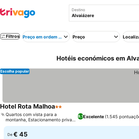
Destino
Filtros
Preço em ordem crescente
Preço
Localiz
Hotéis económicos em Alva
Escolha popular
Hotel Rota Malhoa
2 Estrelas
Quartos com vista para a
Excelente
(1.545 pontuaçõ
9,1
montanha, Estacionamento privado
e seguro
€ 45
De