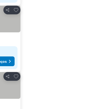
Adicionar aos favoritos
Partilhar
eços
Adicionar aos favoritos
Partilhar