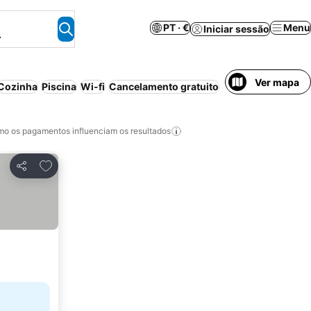
PT · €
Menu
Iniciar sessão
.
Ver mapa
Cozinha
Piscina
Wi-fi
Cancelamento gratuito
o os pagamentos influenciam os resultados
Adicionar aos favoritos
Partilhar