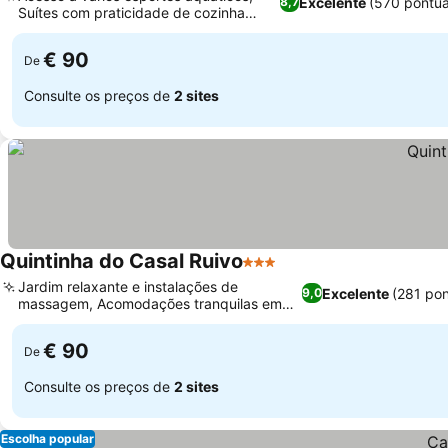
Excelente
(570 pontu
8,7
Suítes com praticidade de cozinha
compacta
€ 90
De
Consulte os preços de
2 sites
Quintinha do Casal Ruivo
3 Estrelas
Jardim relaxante e instalações de
Excelente
(281 po
9,0
massagem, Acomodações tranquilas em
casas de madeira
€ 90
De
Consulte os preços de
2 sites
Escolha popular