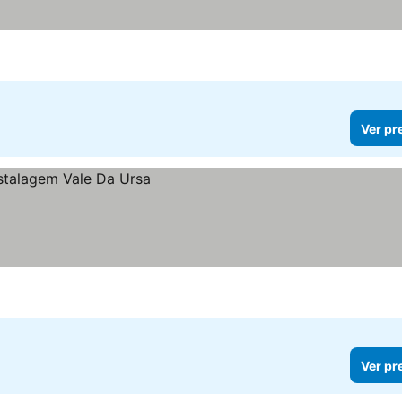
Ver pr
Ver pr