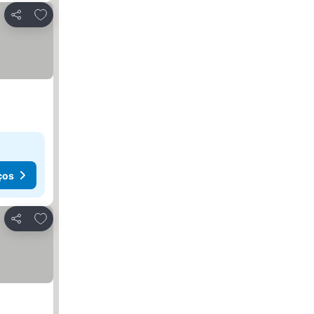
Adicionar aos favoritos
Partilhar
ços
Adicionar aos favoritos
Partilhar