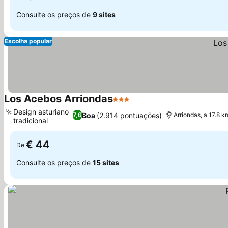
Consulte os preços de
9 sites
Escolha popular
Los Acebos Arriondas
3 Estrelas
Ver preços
Design asturiano
Boa
(2.914 pontuações)
7,6
Arriondas, a 17.8 
tradicional
Ver preços
€ 44
De
Consulte os preços de
15 sites