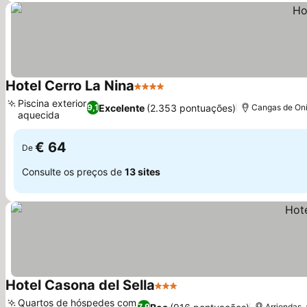
Hotel Cerro La Nina
4 Estrelas
Ver preços
Piscina exterior
Excelente
(2.353 pontuações)
9,1
Cangas de Oní
aquecida
Ver preços
€ 64
De
Consulte os preços de
13 sites
Hotel Casona del Sella
3 Estrelas
Ver preços
Quartos de hóspedes com
7,9
Arriondas,