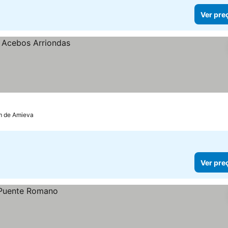
Ver pre
km de Amieva
Ver pre