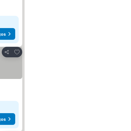
ços
Adicionar aos favoritos
Partilhar
ços