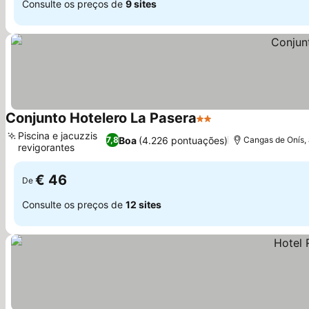
Consulte os preços de
9 sites
Conjunto Hotelero La Pasera
2 Estrelas
Ver preços
Piscina e jacuzzis
Boa
(4.226 pontuações)
7,8
Cangas de Onís, 
revigorantes
Ver preços
€ 46
De
Consulte os preços de
12 sites