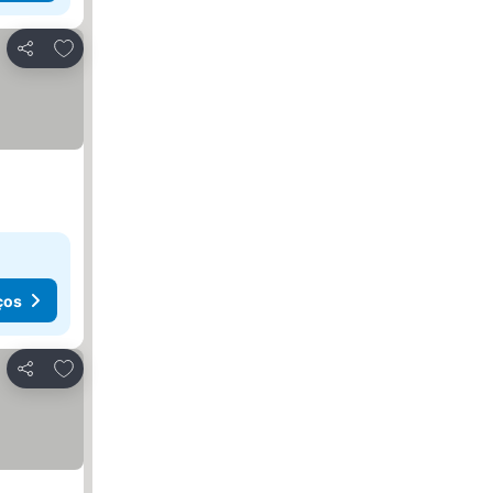
Adicionar aos favoritos
Partilhar
ços
Adicionar aos favoritos
Partilhar