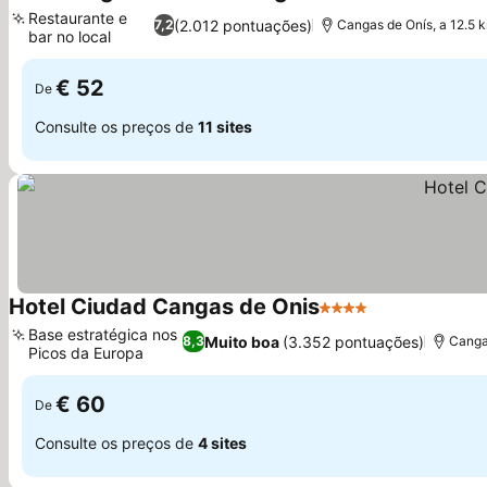
2 Estrelas
Ver preços
Restaurante e
(2.012 pontuações)
7,2
Cangas de Onís, a 12.5 
bar no local
Ver preços
€ 52
De
Consulte os preços de
11 sites
Hotel Ciudad Cangas de Onis
4 Estrelas
Ver preços
Base estratégica nos
Muito boa
(3.352 pontuações)
8,3
Canga
Picos da Europa
Ver preços
€ 60
De
Consulte os preços de
4 sites