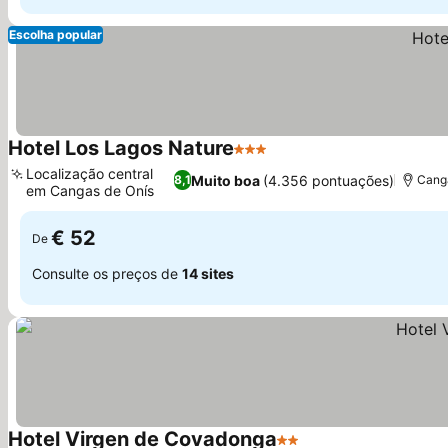
Escolha popular
Hotel Los Lagos Nature
3 Estrelas
Ver preços
Localização central
Muito boa
(4.356 pontuações)
8,1
Canga
em Cangas de Onís
Ver preços
€ 52
De
Consulte os preços de
14 sites
Hotel Virgen de Covadonga