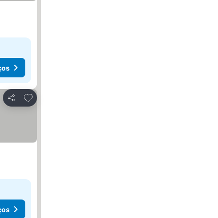
ços
Adicionar aos favoritos
Partilhar
ços