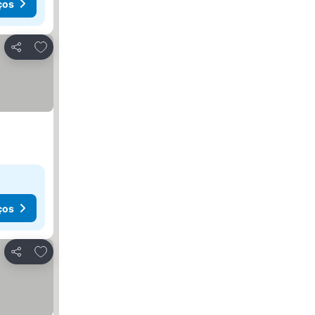
ços
Adicionar aos favoritos
Partilhar
ços
Adicionar aos favoritos
Partilhar