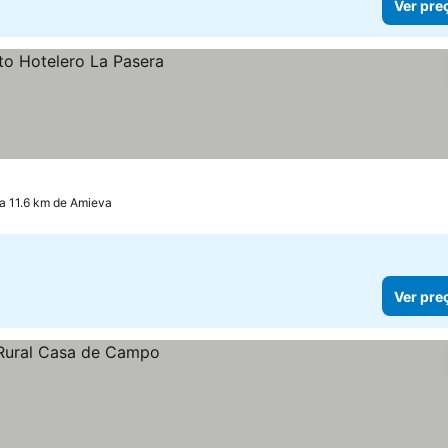
Ver pre
a 11.6 km de Amieva
Ver pre