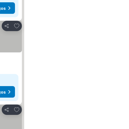
ços
Adicionar aos favoritos
Partilhar
ços
Adicionar aos favoritos
Partilhar