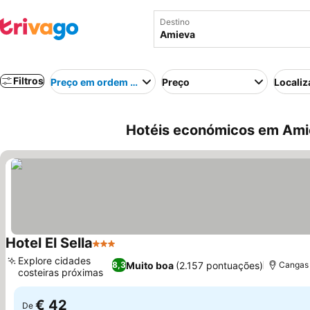
Destino
Filtros
Preço em ordem crescente
Preço
Localiz
Hotéis económicos em Ami
Hotel El Sella
3 Estrelas
Ver preços
Explore cidades
Muito boa
(2.157 pontuações)
8,3
Cangas 
costeiras próximas
Ver preços
€ 42
De