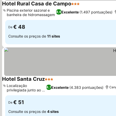
Hotel Rural Casa de Campo
3 Estrelas
Ver preços
Piscina exterior sazonal e
Excelente
(1.497 pontuações)
8,6
banheira de hidromassagem
Ver preços
€ 48
De
Consulte os preços de
11 sites
Hotel Santa Cruz
3 Estrelas
Ver preços
Localização
Excelente
(4.383 pontuações)
8,7
Cang
privilegiada junto ao rio
Ver preços
Sella
€ 51
De
Consulte os preços de
4 sites