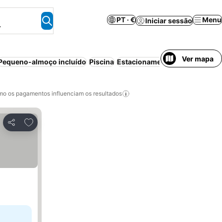
PT · €
Menu
Iniciar sessão
.
Ver mapa
Pequeno-almoço incluído
Piscina
Estacionamento
Praia
Apartho
o os pagamentos influenciam os resultados
Adicionar aos favoritos
Partilhar