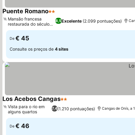
Puente Romano
2 Estrelas
Ver preços
Mansão francesa
Excelente
(2.099 pontuações)
8,5
Can
restaurada do século
Ver preços
XIX
€ 45
De
Consulte os preços de
4 sites
Los Acebos Cangas
2 Estrelas
Ver preços
Vista para o rio em
(1.210 pontuações)
7,4
Cangas de Onís, a 
alguns quartos
Ver preços
€ 46
De