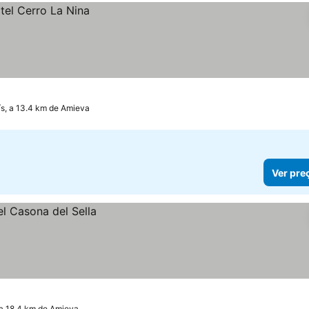
s, a 13.4 km de Amieva
Ver pre
 a 18.4 km de Amieva