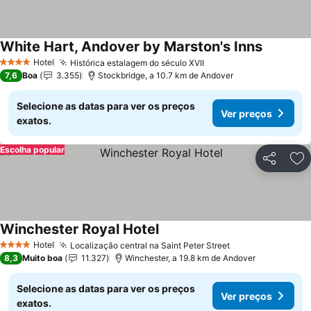
White Hart, Andover by Marston's Inns
Ver preç
Hotel
Histórica estalagem do século XVII
Ver preços
4 Estrelas
7,6
Boa
3.355
Stockbridge, a 10.7 km de Andover
Selecione as datas para ver os preços
Ver preços
exatos.
Escolha popular
Partilhar
Ad
Winchester Royal Hotel
Ver preços
Hotel
Localização central na Saint Peter Street
Ver preços
4 Estrelas
8,3
Muito boa
11.327
Winchester, a 19.8 km de Andover
Selecione as datas para ver os preços
Ver preços
exatos.