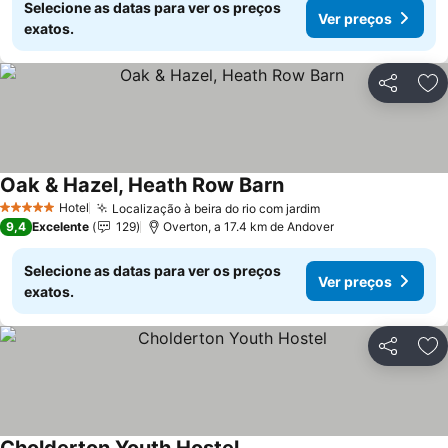
Selecione as datas para ver os preços
Ver preços
exatos.
Partilhar
Ad
Oak & Hazel, Heath Row Barn
Ver preços
Hotel
Localização à beira do rio com jardim
Ver preços
5 Estrelas
9,4
Excelente
129
Overton, a 17.4 km de Andover
Selecione as datas para ver os preços
Ver preços
exatos.
Partilhar
Ad