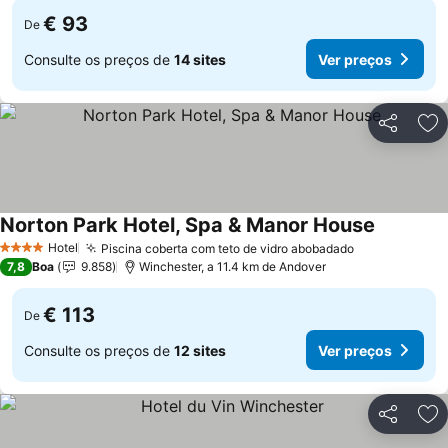
€ 93
De
Consulte os preços de
14 sites
Ver preços
Partilhar
Ad
Norton Park Hotel, Spa & Manor House
Ver preço
Hotel
Piscina coberta com teto de vidro abobadado
Ver preços
4 Estrelas
7,8
Boa
9.858
Winchester, a 11.4 km de Andover
€ 113
De
Consulte os preços de
12 sites
Ver preços
Partilhar
Ad