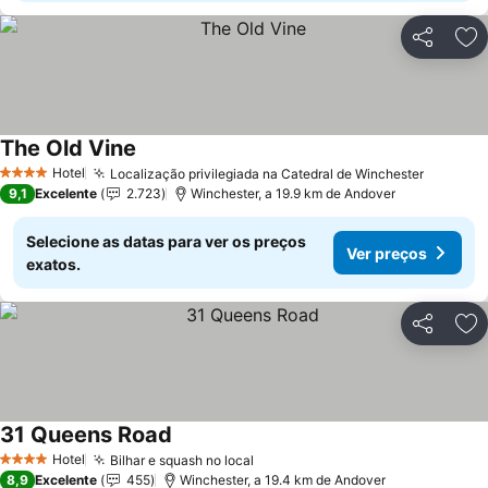
Partilhar
Ad
The Old Vine
Ver preços
Hotel
Localização privilegiada na Catedral de Winchester
Ver pre
4 Estrelas
9,1
Excelente
2.723
Winchester, a 19.9 km de Andover
Selecione as datas para ver os preços
Ver preços
exatos.
Partilhar
Ad
31 Queens Road
Ver preços
Hotel
Bilhar e squash no local
Ver preços
4 Estrelas
8,9
Excelente
455
Winchester, a 19.4 km de Andover