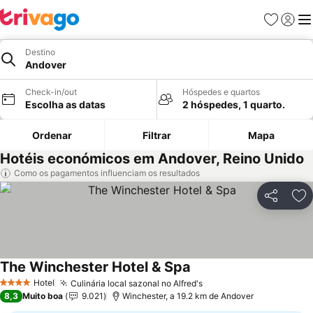
Favoritos
Iniciar
Me
Destino
Andover
Check-in/out
Hóspedes e quartos
Escolha as datas
2 hóspedes, 1 quarto.
Ordenar
Filtrar
Mapa
Hotéis económicos em Andover, Reino Unido
Como os pagamentos influenciam os resultados
Partilhar
Ad
The Winchester Hotel & Spa
Ver preços
Hotel
Culinária local sazonal no Alfred's
Ver preços
4 Estrelas
8,3
Muito boa
9.021
Winchester, a 19.2 km de Andover