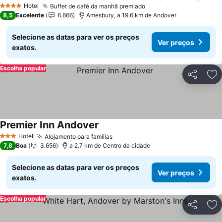
Ver p
Hotel
Buffet de café da manhã premiado
Ver preços
4 Estrelas
8,5
Excelente
6.666
Amesbury, a 19.6 km de Andover
Selecione as datas para ver os preços
Ver preços
exatos.
Escolha popular
Partilhar
Ad
Premier Inn Andover
Ver preços
Hotel
Alojamento para famílias
Ver preços
3 Estrelas
7,8
Boa
3.656
a 2.7 km de Centro da cidade
Selecione as datas para ver os preços
Ver preços
exatos.
Escolha popular
Partilhar
Ad