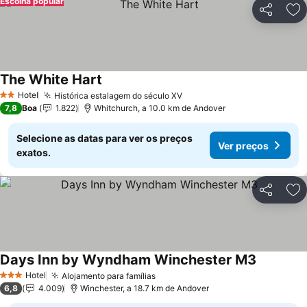
Escolha popular
Partilhar
Ad
The White Hart
Ver preços
Hotel
Histórica estalagem do século XV
Ver preços
2 Estrelas
7,8
Boa
1.822
Whitchurch, a 10.0 km de Andover
Selecione as datas para ver os preços
Ver preços
exatos.
Partilhar
Ad
Days Inn by Wyndham Winchester M3
Ver preço
Hotel
Alojamento para famílias
Ver preços
3 Estrelas
6,8
4.009
Winchester, a 18.7 km de Andover