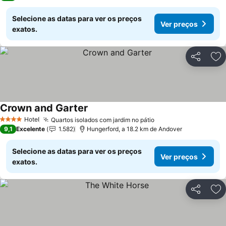
Selecione as datas para ver os preços
Ver preços
exatos.
Partilhar
Ad
Crown and Garter
Ver preços
Hotel
Quartos isolados com jardim no pátio
Ver preços
4 Estrelas
9,1
Excelente
1.582
Hungerford, a 18.2 km de Andover
Selecione as datas para ver os preços
Ver preços
exatos.
Partilhar
Ad