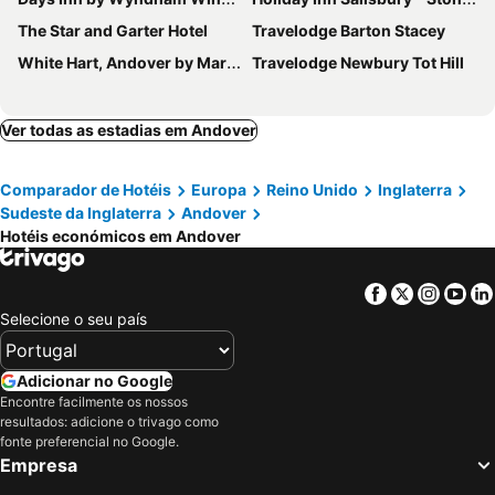
The Star and Garter Hotel
Travelodge Barton Stacey
White Hart, Andover by Marston's Inns
Travelodge Newbury Tot Hill
Ver todas as estadias em Andover
Comparador de Hotéis
Europa
Reino Unido
Inglaterra
Sudeste da Inglaterra
Andover
Hotéis económicos em Andover
Facebook
Twitter
Insta
Yo
Selecione o seu país
Adicionar no Google
Encontre facilmente os nossos
resultados: adicione o trivago como
fonte preferencial no Google.
Empresa