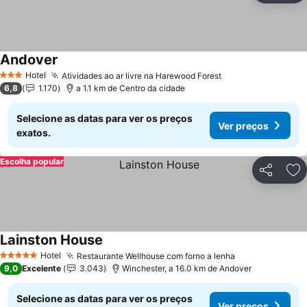
Andover
Ver preços
Hotel
Atividades ao ar livre na Harewood Forest
Ver preços
3 Estrelas
6,8
1.170
a 1.1 km de Centro da cidade
Selecione as datas para ver os preços
Ver preços
exatos.
Escolha popular
Partilhar
Ad
Lainston House
Ver preços
Hotel
Restaurante Wellhouse com forno a lenha
Ver preços
5 Estrelas
9,0
Excelente
3.043
Winchester, a 16.0 km de Andover
Selecione as datas para ver os preços
Ver preços