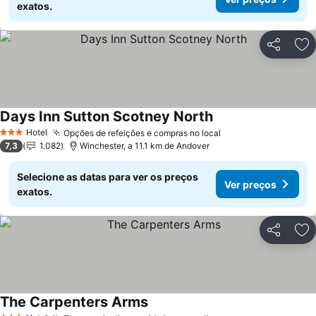
exatos.
Partilhar
Ad
Days Inn Sutton Scotney North
Ver preços
Hotel
Opções de refeições e compras no local
Ver preços
3 Estrelas
7,3
1.082
Winchester, a 11.1 km de Andover
Selecione as datas para ver os preços
Ver preços
exatos.
Partilhar
Ad
The Carpenters Arms
Ver preços