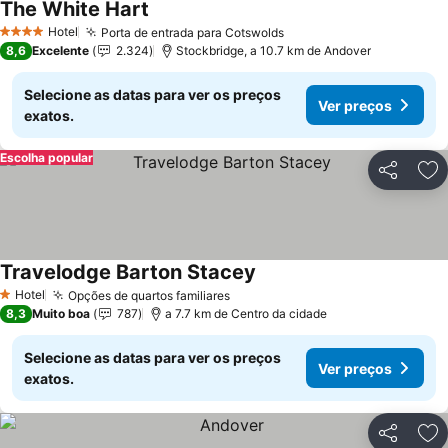
The White Hart
Ver preços
Hotel
Porta de entrada para Cotswolds
Ver preços
4 Estrelas
8,6
Excelente
2.324
Stockbridge, a 10.7 km de Andover
Selecione as datas para ver os preços
Ver preços
exatos.
Escolha popular
Partilhar
Ad
Travelodge Barton Stacey
Ver preços
Hotel
Opções de quartos familiares
Ver preços
1 Estrelas
8,3
Muito boa
787
a 7.7 km de Centro da cidade
Selecione as datas para ver os preços
Ver preços
exatos.
Partilhar
Ad