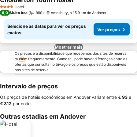
Cholderton Youth Hostel
Ver preços
Hotel
4 Estrelas
8,0
Muito boa
990
Amesbury, a 15.9 km de Andover
Selecione as datas para ver os preços
Ver preços
exatos.
Mostrar mais
Os preços e a disponibilidade que recebemos dos sites de reserva
mudam frequentemente. Como tal, pode haver diferenças entre as
ofertas que consulta no trivago e os preços que estão disponíveis
nos sites de reserva.
Intervalo de preços
Os preços de hotéis económicos em Andover variam entre
‎€ 93
e
‎€ 312
por noite.
Outras estadias em Andover