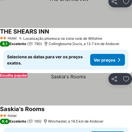
Partilhar
Ad
THE SHEARS INN
Ver preços
Hotel
Localização pitoresca na zona rural de Wiltshire
Ver preços
2 Estrelas
9,1
Excelente
790
Collingbourne Ducis, a 13.7 km de Andover
Selecione as datas para ver os preços
Ver preços
exatos.
Escolha popular
Partilhar
Ad
Saskia's Rooms
Ver preços
Hotel
2 Estrelas
9,4
Excelente
165
Winchester, a 19.5 km de Andover