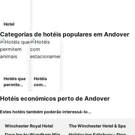
Hotel
Categorias de hotéis populares em Andover
Hotéis que
Hotéis
permitem
com
animais
estaciona
mento
Hotéis económicos perto de Andover
Estes hotéis também poderão interessá-lo...
Winchester Royal Hotel
The Winchester Hotel & Spa
Days Inn by Wyndham Winchester M3
Holiday Inn Salisbury - Stonehenge By Ihg