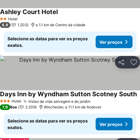
Ashley Court Hotel
Ver preços
Hotel
2 Estrelas
6,9
1.203
a 1.1 km de Centro da cidade
Selecione as datas para ver os preços
Ver preços
exatos.
Partilhar
Ad
Days Inn by Wyndham Sutton Scotney South
V
Hotel
Vistas da vida selvagem e do jardim
Ver preços
3 Estrelas
7,9
Boa
2.209
Winchester, a 11.1 km de Andover
Selecione as datas para ver os preços
Ver preços
exatos.