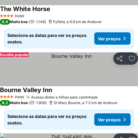
The White Horse
Ver preços
Hotel
4 Estrelas
8,4
Muito boa
1.146
Fyfield, a 6.9 km de Andover
Selecione as datas para ver os preços
Ver preços
exatos.
Escolha popular
Partilhar
Ad
Bourne Valley Inn
Ver preços
Hotel
Acesso direto a trilhas para caminhada
Ver preços
4 Estrelas
8,2
Muito boa
1.906
St Mary Bourne, a 7.3 km de Andover
Selecione as datas para ver os preços
Ver preços
exatos.