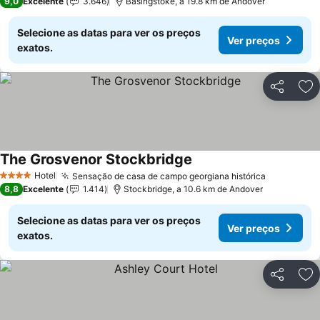
9,0
Excelente
3.646
Basingstoke, a 19.8 km de Andover
Selecione as datas para ver os preços
Ver preços
exatos.
Partilhar
Ad
The Grosvenor Stockbridge
Ver preços
Hotel
Sensação de casa de campo georgiana histórica
Ver preço
4 Estrelas
8,8
Excelente
1.414
Stockbridge, a 10.6 km de Andover
Selecione as datas para ver os preços
Ver preços
exatos.
Partilhar
Ad