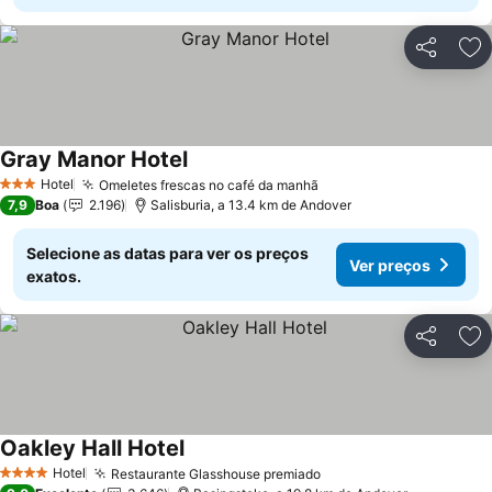
Partilhar
Ad
Gray Manor Hotel
Ver preços
Hotel
Omeletes frescas no café da manhã
Ver preços
3 Estrelas
7,9
Boa
2.196
Salisburia, a 13.4 km de Andover
Selecione as datas para ver os preços
Ver preços
exatos.
Partilhar
Ad
Oakley Hall Hotel
Ver preços
Hotel
Restaurante Glasshouse premiado
Ver preços
4 Estrelas