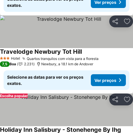
Ver preços
exatos.
Partilhar
Ad
Travelodge Newbury Tot Hill
Ver preços
Hotel
Quartos tranquilos com vista para a floresta
Ver preços
3 Estrelas
7,5
Boa
2.231
Newbury, a 18.1 km de Andover
Selecione as datas para ver os preços
Ver preços
exatos.
Escolha popular
Partilhar
Ad
Holiday Inn Salisbury - Stonehenge By Ihg