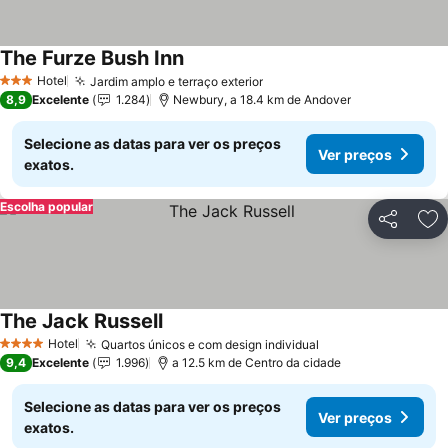
The Furze Bush Inn
Ver preços
Hotel
Jardim amplo e terraço exterior
Ver preços
3 Estrelas
8,9
Excelente
1.284
Newbury, a 18.4 km de Andover
Selecione as datas para ver os preços
Ver preços
exatos.
Escolha popular
Partilhar
Ad
The Jack Russell
Ver preços
Hotel
Quartos únicos e com design individual
Ver preços
4 Estrelas
9,4
Excelente
1.996
a 12.5 km de Centro da cidade
Selecione as datas para ver os preços
Ver preços
exatos.