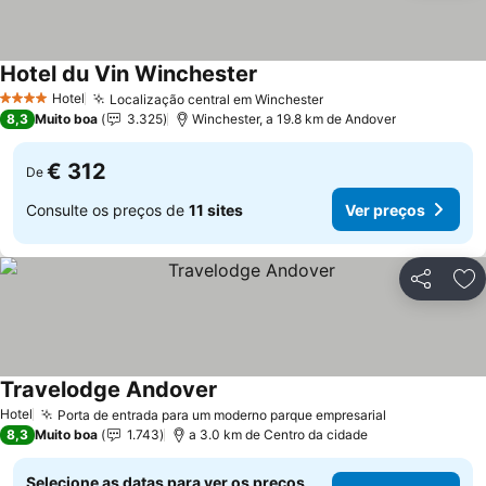
Hotel du Vin Winchester
Ver preços
Hotel
Localização central em Winchester
Ver preços
4 Estrelas
8,3
Muito boa
3.325
Winchester, a 19.8 km de Andover
€ 312
De
Consulte os preços de
11 sites
Ver preços
Partilhar
Ad
Travelodge Andover
Ver preços
Hotel
Porta de entrada para um moderno parque empresarial
Ver preços
8,3
Muito boa
1.743
a 3.0 km de Centro da cidade
Selecione as datas para ver os preços