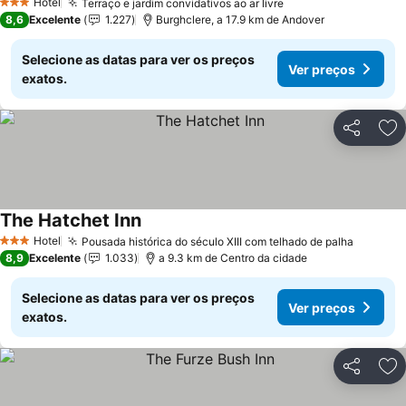
Hotel
Terraço e jardim convidativos ao ar livre
Ver preços
3 Estrelas
8,6
Excelente
1.227
Burghclere, a 17.9 km de Andover
Selecione as datas para ver os preços
Ver preços
exatos.
Partilhar
Ad
The Hatchet Inn
Ver preços
Hotel
Pousada histórica do século XIII com telhado de palha
Ver pre
3 Estrelas
8,9
Excelente
1.033
a 9.3 km de Centro da cidade
Selecione as datas para ver os preços
Ver preços
exatos.
Partilhar
Ad