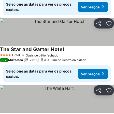
Selecione as datas para ver os preços
Ver preços
exatos.
Partilhar
Ad
The Star and Garter Hotel
Ver preços
Hotel
Oásis de pátio fechado
Ver preços
4 Estrelas
8,2
Muito boa
2.816
a 0.3 km de Centro da cidade
Selecione as datas para ver os preços
Ver preços
exatos.
Partilhar
Ad