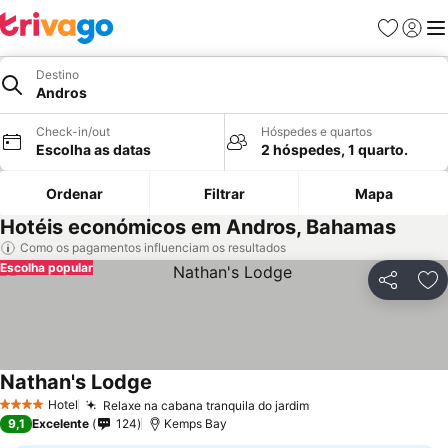
Favoritos
Iniciar
Me
Destino
Andros
Check-in/out
Hóspedes e quartos
Escolha as datas
2 hóspedes, 1 quarto.
Ordenar
Filtrar
Mapa
Hotéis económicos em Andros, Bahamas
Como os pagamentos influenciam os resultados
Escolha popular
Partilhar
Ad
Nathan's Lodge
Ver preços
Hotel
Relaxe na cabana tranquila do jardim
Ver preços
4 Estrelas
9,1
Excelente
124
Kemps Bay