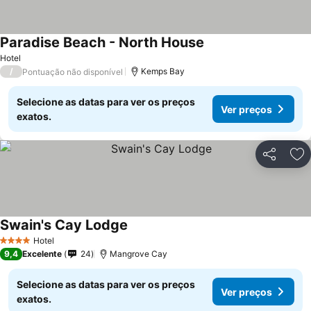
Paradise Beach - North House
Ver preços
Hotel
/
Kemps Bay
Pontuação não disponível
Selecione as datas para ver os preços
Ver preços
exatos.
Partilhar
Ad
Swain's Cay Lodge
Ver preços
Hotel
4 Estrelas
9,4
Excelente
24
Mangrove Cay
Selecione as datas para ver os preços
Ver preços
exatos.