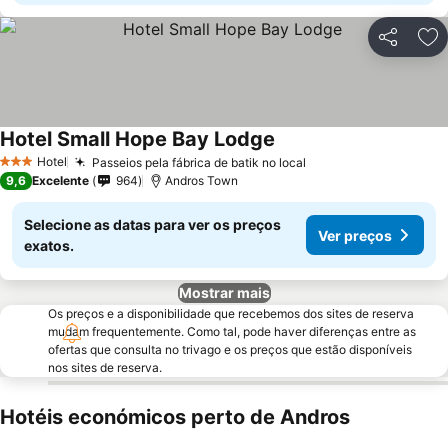
Partilhar
Ad
Hotel Small Hope Bay Lodge
Ver preços
Hotel
Passeios pela fábrica de batik no local
Ver preços
3 Estrelas
9,6
Excelente
964
Andros Town
Selecione as datas para ver os preços
Ver preços
exatos.
Mostrar mais
Os preços e a disponibilidade que recebemos dos sites de reserva
mudam frequentemente. Como tal, pode haver diferenças entre as
ofertas que consulta no trivago e os preços que estão disponíveis
nos sites de reserva.
Hotéis económicos perto de Andros