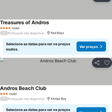
Treasures of Andros
Ver preços
Hotel
4 Estrelas
/
Red Bays
Pontuação não disponível
Selecione as datas para ver os preços
Ver preços
exatos.
Partilhar
Ad
Andros Beach Club
Ver preços
Hotel
3 Estrelas
/
Kemps Bay
Pontuação não disponível
Selecione as datas para ver os preços