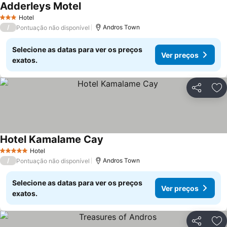
Adderleys Motel
Ver preços
Hotel
3 Estrelas
/
Andros Town
Pontuação não disponível
Selecione as datas para ver os preços
Ver preços
exatos.
Partilhar
Ad
Hotel Kamalame Cay
Ver preços
Hotel
5 Estrelas
/
Andros Town
Pontuação não disponível
Selecione as datas para ver os preços
Ver preços
exatos.
Partilhar
Ad