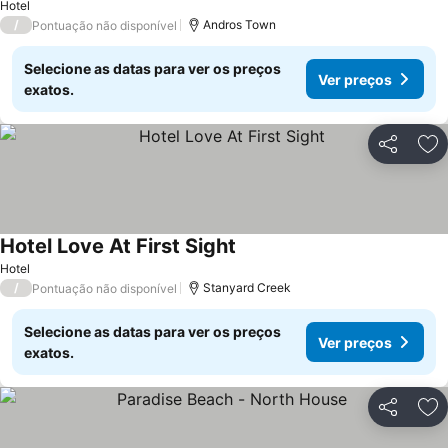
Hotel
/
Andros Town
Pontuação não disponível
Selecione as datas para ver os preços
Ver preços
exatos.
Partilhar
Ad
Hotel Love At First Sight
Ver preços
Hotel
/
Stanyard Creek
Pontuação não disponível
Selecione as datas para ver os preços
Ver preços
exatos.
Partilhar
Ad