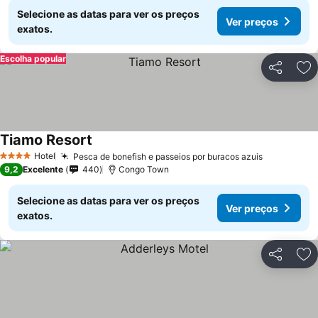
Selecione as datas para ver os preços
Ver preços
exatos.
Escolha popular
Partilhar
Ad
Tiamo Resort
Ver preços
Hotel
Pesca de bonefish e passeios por buracos azuis
Ver preço
4 Estrelas
9,2
Excelente
440
Congo Town
Selecione as datas para ver os preços
Ver preços
exatos.
Partilhar
Ad