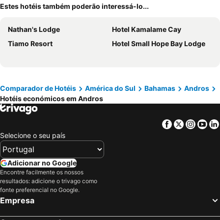
Estes hotéis também poderão interessá-lo...
Nathan's Lodge
Hotel Kamalame Cay
Tiamo Resort
Hotel Small Hope Bay Lodge
Comparador de Hotéis
América do Sul
Bahamas
Andros
Hotéis económicos em Andros
Facebook
Twitter
Insta
Yo
Selecione o seu país
Adicionar no Google
Encontre facilmente os nossos
resultados: adicione o trivago como
fonte preferencial no Google.
Empresa