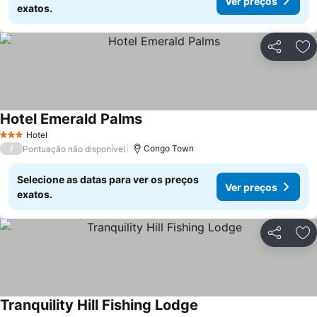
Ver preços
exatos.
Partilhar
Ad
Hotel Emerald Palms
Ver preços
Hotel
3 Estrelas
/
Congo Town
Pontuação não disponível
Selecione as datas para ver os preços
Ver preços
exatos.
Partilhar
Ad
Tranquility Hill Fishing Lodge
Ver preços