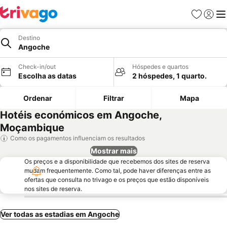
Favoritos
Iniciar
Me
Destino
Angoche
Check-in/out
Hóspedes e quartos
Escolha as datas
2 hóspedes, 1 quarto.
Ordenar
Filtrar
Mapa
Hotéis económicos em Angoche,
Moçambique
Como os pagamentos influenciam os resultados
Mostrar mais
Os preços e a disponibilidade que recebemos dos sites de reserva
mudam frequentemente. Como tal, pode haver diferenças entre as
ofertas que consulta no trivago e os preços que estão disponíveis
nos sites de reserva.
Ver todas as estadias em Angoche