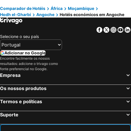
Comparador de Hotéis
África
Moçambique
Hodh el-Gharbi
Angoche
Hotéis económicos em Angoche
Facebook
Twitter
Insta
Yo
Selecione o seu país
Adicionar no Google
Encontre facilmente os nossos
resultados: adicione o trivago como
fonte preferencial no Google.
Empresa
Os nossos produtos
Termos e políticas
Suporte