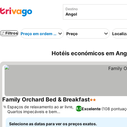
Destino
Filtros
Preço em ordem crescente
Preço
Localiz
Hotéis económicos em Ango
Family Orchard Bed & Breakfast
2 Estrelas
Espaços de relaxamento ao ar livre,
Excelente
(108 pontuaç
9,0
Quartos impecáveis e bem
equipados
Selecione as datas para ver os preços exatos.