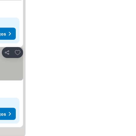
ços
Adicionar aos favoritos
Partilhar
ços