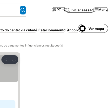
PT · €
Menu
Iniciar sessão
.
Ver mapa
rto do centro da cidade
Estacionamento
Ar condicionado
Cozinh
o os pagamentos influenciam os resultados
Adicionar aos favoritos
Partilhar