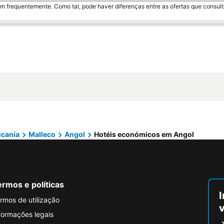
m frequentemente. Como tal, pode haver diferenças entre as ofertas que consult
ucanía
Malleco
Angol
Hotéis económicos em Angol
rmos e políticas
I
rmos de utilização
formações legais