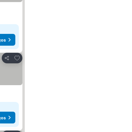
ços
Adicionar aos favoritos
Partilhar
ços