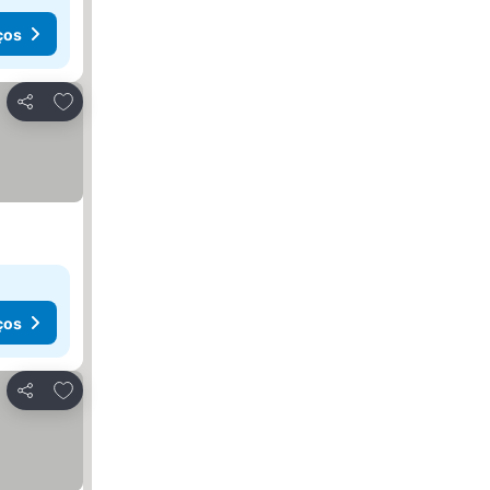
ços
Adicionar aos favoritos
Partilhar
ços
Adicionar aos favoritos
Partilhar