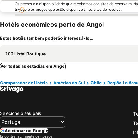
Os preços e a disponibilidade que recebemos dos sites de reserva muda
trivago e os preços que estão disponíveis nos sites de reserva.
Hotéis económicos perto de Angol
Estes hotéis também poderão interessá-lo...
202 Hotel Boutique
Ver todas as estadias em Angol
Comparador de Hotéis
América do Sul
Chile
Região La Ara
Selecione o seu país
Te
Te
Adicionar no Google
In
Encontre facilmente os nossos