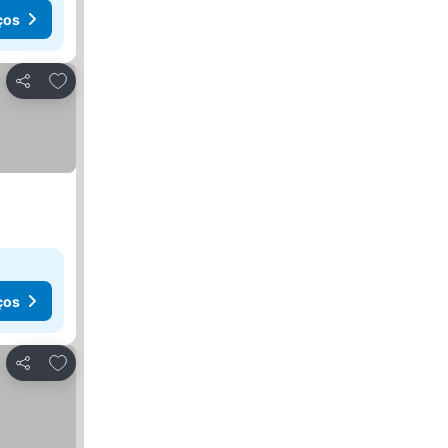
ços
Adicionar aos favoritos
Partilhar
ços
Adicionar aos favoritos
Partilhar