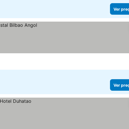
Ver pre
Ver pre