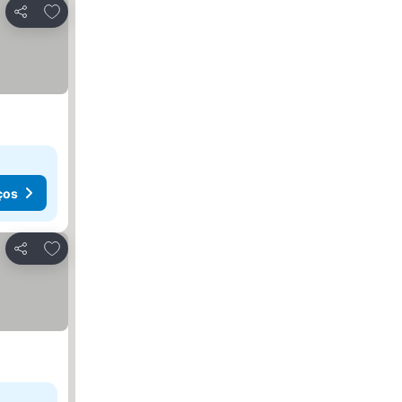
Adicionar aos favoritos
Partilhar
ços
Adicionar aos favoritos
Partilhar