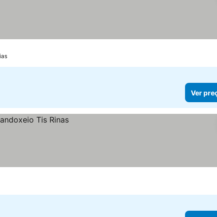
ias
Ver pre