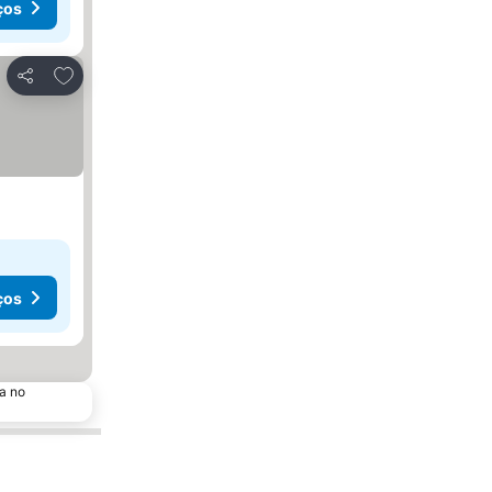
ços
Adicionar aos favoritos
Partilhar
ços
a no