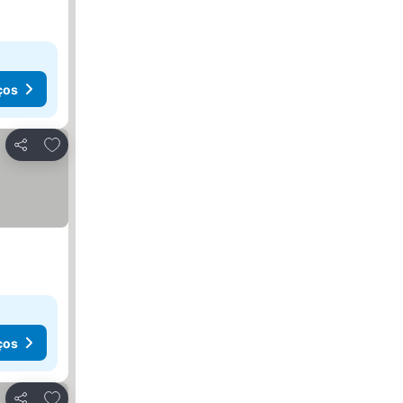
ços
Adicionar aos favoritos
Partilhar
ços
Adicionar aos favoritos