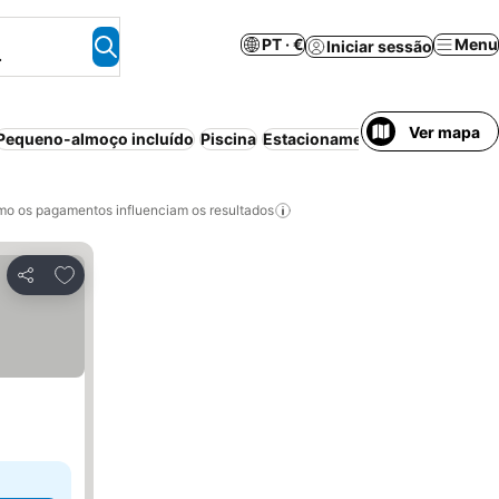
PT · €
Menu
Iniciar sessão
.
Ver mapa
Pequeno-almoço incluído
Piscina
Estacionamento
Aparthotel
C
o os pagamentos influenciam os resultados
Adicionar aos favoritos
Partilhar