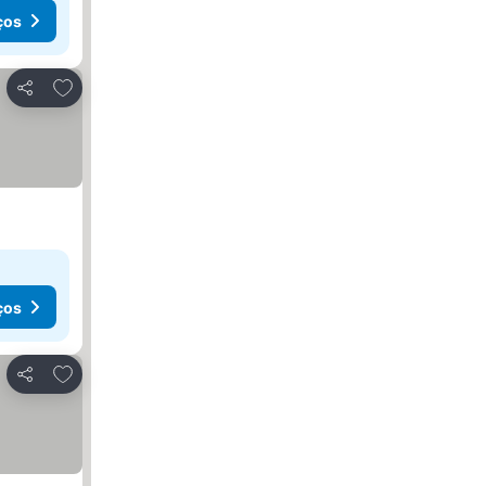
ços
Adicionar aos favoritos
Partilhar
ços
Adicionar aos favoritos
Partilhar