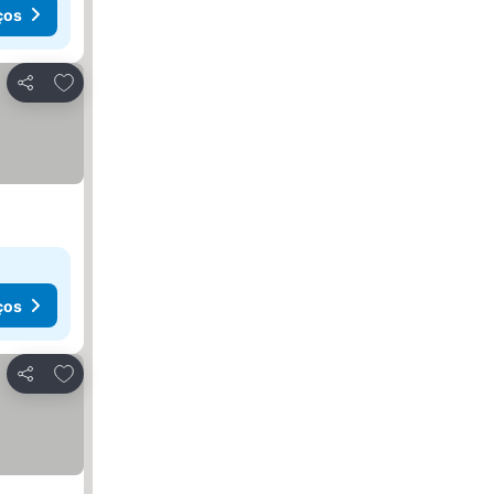
ços
Adicionar aos favoritos
Partilhar
ços
Adicionar aos favoritos
Partilhar