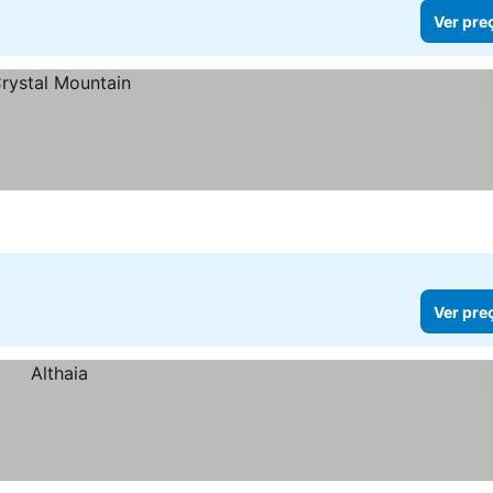
Ver pre
Ver pre