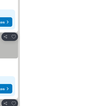
ços
Adicionar aos favoritos
Partilhar
ços
Adicionar aos favoritos
Partilhar