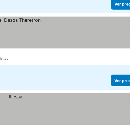
Ver pre
ktias
Ver pre