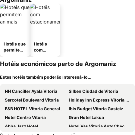
Hotéis que
Hotéis
permitem
com
animais
estaciona
mento
Hotéis económicos perto de Argomaniz
Estes hotéis também poderão interessá-lo...
NH Canciller Ayala Vitoria
Silken Ciudad de Vitoria
Sercotel Boulevard Vitoria
Holiday Inn Express Vitoria by IHG
B&B HOTEL Vitoria General Álava
Ibis Budget Vitoria Gasteiz
Hotel Centro Vitoria
Gran Hotel Lakua
Abba Jazz Hotel
Hotel Vas Vitoria AutoCheckIn
Iraipe Santuario de Arantzazu Hotel
Andamur San Roman