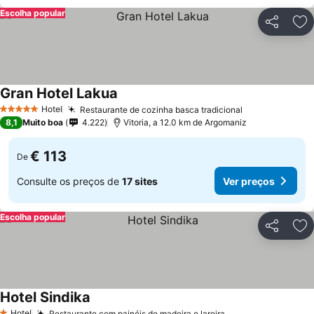
Escolha popular
Partilhar
Ad
Gran Hotel Lakua
Ver preços
Hotel
Restaurante de cozinha basca tradicional
Ver preços
5 Estrelas
8,1
Muito boa
4.222
Vitoria, a 12.0 km de Argomaniz
€ 113
De
Consulte os preços de
17 sites
Ver preços
Escolha popular
Partilhar
Ad
Hotel Sindika
Ver preços
Hotel
Restaurante com painéis de madeira e lareira