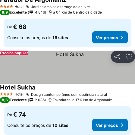
Ver preços
Hotel
Jardins amplos e terraço ao ar livre
Ver preços
4 Estrelas
8,9
Excelente
4.846
a 0.1 km de Centro da cidade
€ 68
De
Consulte os preços de
16 sites
Ver preços
Escolha popular
Partilhar
Ad
Hotel Sukha
Ver preços
Hotel
Design contemporâneo com essência natural
Ver preços
4 Estrelas
8,6
Excelente
2.086
Eskoriatza, a 17.6 km de Argomaniz
€ 74
De
Consulte os preços de
10 sites
Ver preços