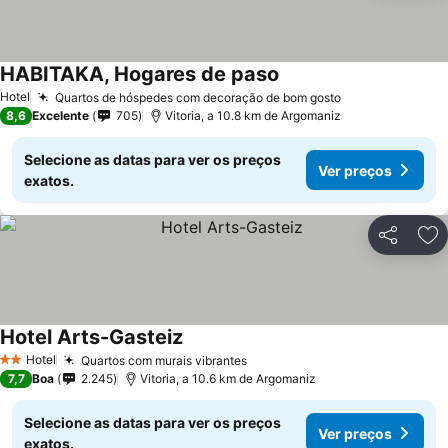
HABITAKA, Hogares de paso
Ver preços
Hotel
Quartos de hóspedes com decoração de bom gosto
Ver preços
8,6
Excelente
705
Vitoria, a 10.8 km de Argomaniz
Selecione as datas para ver os preços
Ver preços
exatos.
Partilhar
Ad
Hotel Arts-Gasteiz
Ver preços
Hotel
Quartos com murais vibrantes
Ver preços
2 Estrelas
7,7
Boa
2.245
Vitoria, a 10.6 km de Argomaniz
Selecione as datas para ver os preços
Ver preços
exatos.