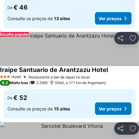
€ 46
De
Consulte os preços de
13 sites
Ver preços
Escolha popular
Partilhar
Ad
Iraipe Santuario de Arantzazu Hotel
Ver preços
Hotel
Restaurante e bar de tapas no local
Ver preços
3 Estrelas
8,2
Muito boa
2.399
Oñati, a 17.1 km de Argomaniz
€ 52
De
Consulte os preços de
15 sites
Ver preços
Partilhar
Ad