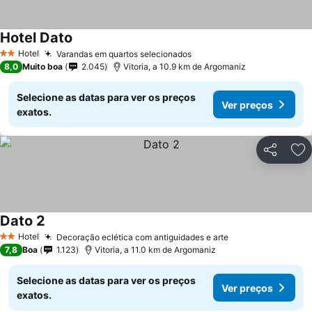
Hotel Dato
Ver preços
Hotel
Varandas em quartos selecionados
Ver preços
2 Estrelas
8,0
Muito boa
2.045
Vitoria, a 10.9 km de Argomaniz
Selecione as datas para ver os preços
Ver preços
exatos.
Partilhar
Ad
Dato 2
Ver preços
Hotel
Decoração eclética com antiguidades e arte
Ver preços
2 Estrelas
7,8
Boa
1.123
Vitoria, a 11.0 km de Argomaniz
Selecione as datas para ver os preços
Ver preços
exatos.