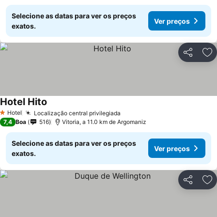
Selecione as datas para ver os preços
Ver preços
exatos.
Partilhar
Ad
Hotel Hito
Ver preços
Hotel
Localização central privilegiada
Ver preços
1 Estrelas
7,4
Boa
516
Vitoria, a 11.0 km de Argomaniz
Selecione as datas para ver os preços
Ver preços
exatos.
Partilhar
Ad