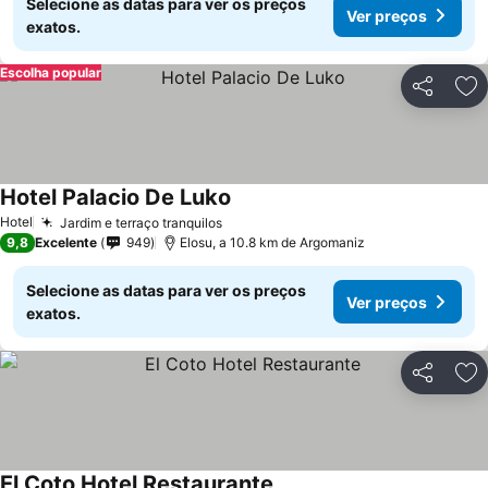
Selecione as datas para ver os preços
Ver preços
exatos.
Escolha popular
Partilhar
Ad
Hotel Palacio De Luko
Ver preços
Hotel
Jardim e terraço tranquilos
Ver preços
9,8
Excelente
949
Elosu, a 10.8 km de Argomaniz
Selecione as datas para ver os preços
Ver preços
exatos.
Partilhar
Ad
El Coto Hotel Restaurante