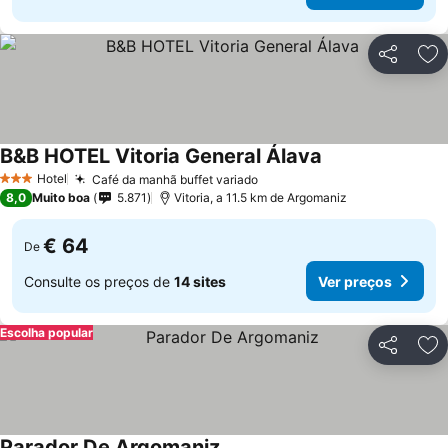
Partilhar
Ad
B&B HOTEL Vitoria General Álava
Ver preços
Hotel
Café da manhã buffet variado
Ver preços
3 Estrelas
8,0
Muito boa
5.871
Vitoria, a 11.5 km de Argomaniz
€ 64
De
Consulte os preços de
14 sites
Ver preços
Escolha popular
Partilhar
Ad
Parador De Argomaniz