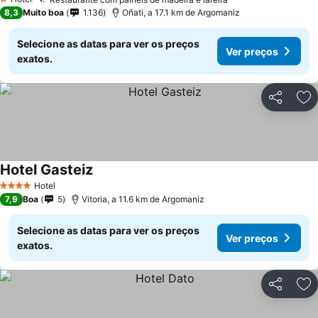
Ver preços
1 Estrelas
8,3
Muito boa
1.136
Oñati, a 17.1 km de Argomaniz
Selecione as datas para ver os preços
Ver preços
exatos.
Partilhar
Ad
Hotel Gasteiz
Ver preços
Hotel
4 Estrelas
7,9
Boa
5
Vitoria, a 11.6 km de Argomaniz
Selecione as datas para ver os preços
Ver preços
exatos.
Partilhar
Ad