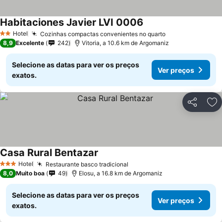
Habitaciones Javier LVI 0006
Ver preços
Hotel
Cozinhas compactas convenientes no quarto
Ver preços
2 Estrelas
8,9
Excelente
242
Vitoria, a 10.6 km de Argomaniz
Selecione as datas para ver os preços
Ver preços
exatos.
Partilhar
Ad
Casa Rural Bentazar
Ver preços
Hotel
Restaurante basco tradicional
Ver preços
3 Estrelas
8,0
Muito boa
49
Elosu, a 16.8 km de Argomaniz
Selecione as datas para ver os preços
Ver preços
exatos.