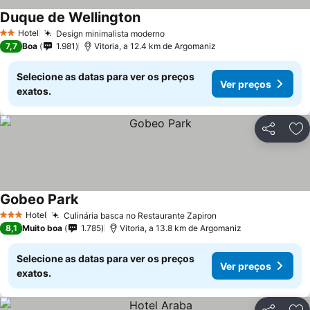
Duque de Wellington
Ver preços
Hotel
Design minimalista moderno
Ver preços
2 Estrelas
7,7
Boa
1.981
Vitoria, a 12.4 km de Argomaniz
Selecione as datas para ver os preços
Ver preços
exatos.
Partilhar
Ad
Gobeo Park
Ver preços
Hotel
Culinária basca no Restaurante Zapiron
Ver preços
3 Estrelas
8,1
Muito boa
1.785
Vitoria, a 13.8 km de Argomaniz
Selecione as datas para ver os preços
Ver preços
exatos.