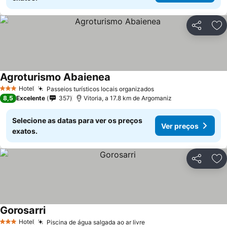
Partilhar
Ad
Agroturismo Abaienea
Ver preços
Hotel
Passeios turísticos locais organizados
Ver preços
3 Estrelas
8,5
Excelente
357
Vitoria, a 17.8 km de Argomaniz
Selecione as datas para ver os preços
Ver preços
exatos.
Partilhar
Ad
Gorosarri
Ver preços
Hotel
Piscina de água salgada ao ar livre
Ver preços
3 Estrelas