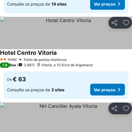
Consulte os preços de
19 sites
Ver preços
Partilhar
Ad
Hotel Centro Vitoria
Ver preços
Hotel
Perto de pontos históricos
Ver preços
2 Estrelas
7,8
Boa
3.997
Vitoria, a 10.8 km de Argomaniz
€ 63
De
Consulte os preços de
3 sites
Ver preços
Partilhar
Ad