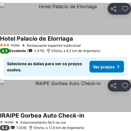
Partilhar
Ad
Hotel Palacio de Elorriaga
Ver preços
Hotel
Restaurante espanhol tradicional
Ver preços
3 Estrelas
8,5
Excelente
2.474
Vitoria, a 8.2 km de Argomaniz
Selecione as datas para ver os preços
Ver preços
exatos.
Partilhar
Ad
IRAIPE Gorbea Auto Check-in
Ver preços
Hotel
Estacionamento fácil na rua
Ver preços
1 Estrelas
6,2
1.006
Vitoria, a 12.6 km de Argomaniz