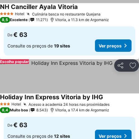
NH Canciller Ayala Vitoria
Ver preços
Hotel
Culinária basca no restaurante Quejana
Ver preços
4 Estrelas
8,5
Excelente
11.271
Vitoria, a 11.3 km de Argomaniz
€ 63
De
Consulte os preços de
19 sites
Ver preços
Escolha popular
Partilhar
Ad
Holiday Inn Express Vitoria by IHG
Ver preços
Hotel
Acesso a academia 24 horas nas proximidades
Ver preços
3 Estrelas
8,4
Muito boa
8.543
Vitoria, a 17.4 km de Argomaniz
€ 63
De
Consulte os preços de
12 sites
Ver preços