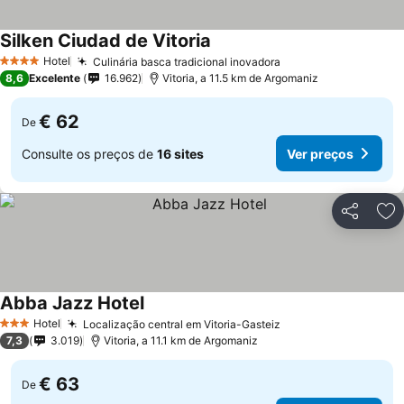
Silken Ciudad de Vitoria
Ver preços
Hotel
Culinária basca tradicional inovadora
Ver preços
4 Estrelas
8,6
Excelente
16.962
Vitoria, a 11.5 km de Argomaniz
€ 62
De
Consulte os preços de
16 sites
Ver preços
Partilhar
Ad
Abba Jazz Hotel
Ver preços
Hotel
Localização central em Vitoria-Gasteiz
Ver preços
3 Estrelas
7,3
3.019
Vitoria, a 11.1 km de Argomaniz
€ 63
De