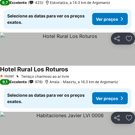
9,7
Excelente
423
Eskoriatza, a 14.3 km de Argomaniz
Selecione as datas para ver os preços
Ver preços
exatos.
Partilhar
Ad
Hotel Rural Los Roturos
Ver preços
Hotel
Terraço charmoso ao ar livre
Ver preços
1 Estrelas
9,1
Excelente
978
Arraia - Maeztu, a 16.3 km de Argomaniz
Selecione as datas para ver os preços
Ver preços
exatos.
Partilhar
Ad