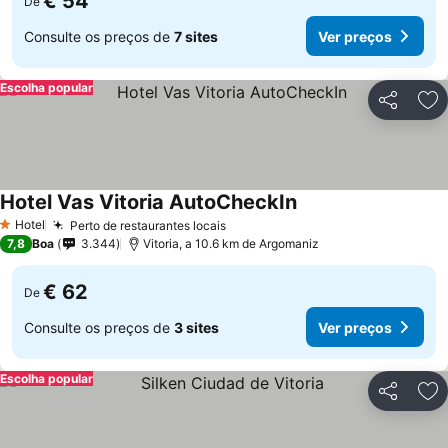
€ 54
De
Consulte os preços de
7 sites
Ver preços
Escolha popular
Partilhar
Ad
Hotel Vas Vitoria AutoCheckIn
Ver preços
Hotel
Perto de restaurantes locais
Ver preços
1 Estrelas
7,8
Boa
3.344
Vitoria, a 10.6 km de Argomaniz
€ 62
De
Consulte os preços de
3 sites
Ver preços
Escolha popular
Partilhar
Ad