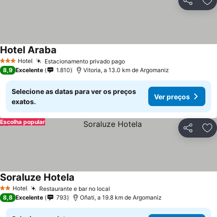
Partilhar
Ad
Hotel Araba
Ver preços
Hotel
Estacionamento privado pago
Ver preços
3 Estrelas
8,9
Excelente
1.810
Vitoria, a 13.0 km de Argomaniz
Selecione as datas para ver os preços
Ver preços
exatos.
Escolha popular
Partilhar
Ad
Soraluze Hotela
Ver preços
Hotel
Restaurante e bar no local
Ver preços
2 Estrelas
8,8
Excelente
793
Oñati, a 19.8 km de Argomaniz