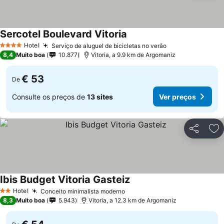
Sercotel Boulevard Vitoria
Ver preços
Hotel
Serviço de aluguel de bicicletas no verão
Ver preços
4 Estrelas
8,4
Muito boa
10.877
Vitoria, a 9.9 km de Argomaniz
€ 53
De
Consulte os preços de
13 sites
Ver preços
Partilhar
Ad
Ibis Budget Vitoria Gasteiz
Ver preços
Hotel
Conceito minimalista moderno
Ver preços
2 Estrelas
8,3
Muito boa
5.943
Vitoria, a 12.3 km de Argomaniz