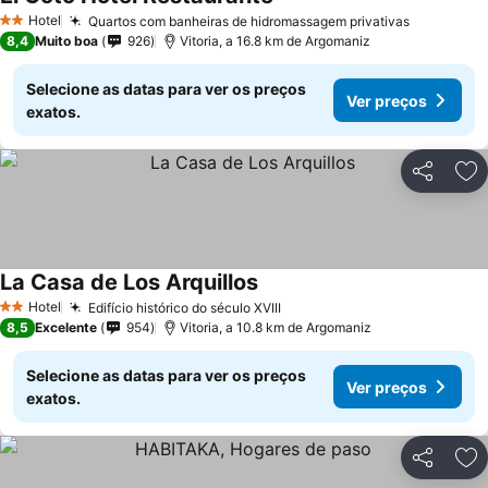
Ver preços
Hotel
Quartos com banheiras de hidromassagem privativas
Ver preç
2 Estrelas
8,4
Muito boa
926
Vitoria, a 16.8 km de Argomaniz
Selecione as datas para ver os preços
Ver preços
exatos.
Partilhar
Ad
La Casa de Los Arquillos
Ver preços
Hotel
Edifício histórico do século XVIII
Ver preços
2 Estrelas
8,5
Excelente
954
Vitoria, a 10.8 km de Argomaniz
Selecione as datas para ver os preços
Ver preços
exatos.
Partilhar
Ad