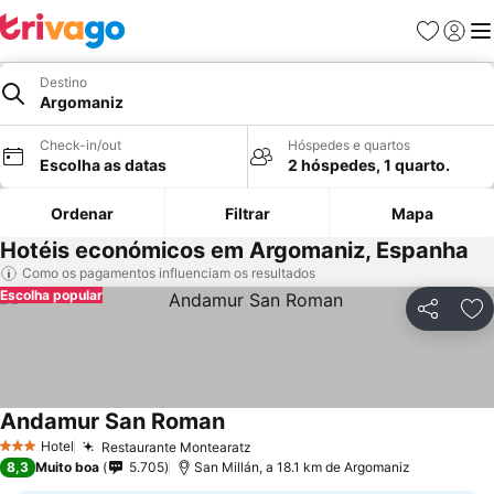
Favoritos
Iniciar
Me
Destino
Argomaniz
Check-in/out
Hóspedes e quartos
Escolha as datas
2 hóspedes, 1 quarto.
Ordenar
Filtrar
Mapa
Hotéis económicos em Argomaniz, Espanha
Como os pagamentos influenciam os resultados
Escolha popular
Partilhar
Ad
Andamur San Roman
Ver preços
Hotel
Restaurante Montearatz
Ver preços
3 Estrelas
8,3
Muito boa
5.705
San Millán, a 18.1 km de Argomaniz