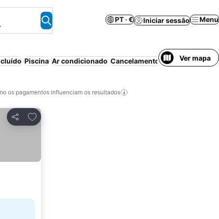
PT · €
Menu
Iniciar sessão
.
Ver mapa
cluído
Piscina
Ar condicionado
Cancelamento gratuito
Wi-fi
Ap
o os pagamentos influenciam os resultados
Adicionar aos favoritos
Partilhar