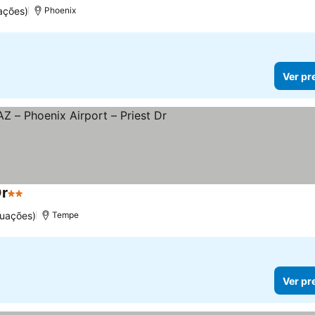
ações)
Phoenix
Ver pr
Dr
2 Estrelas
tuações)
Tempe
Ver pr