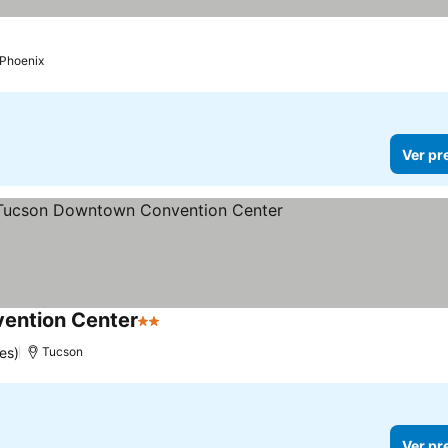
Phoenix
Ver pr
ention Center
2 Estrelas
es)
Tucson
Ver pr