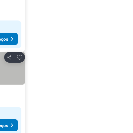
eços
Adicionar aos favoritos
Partilhar
eços