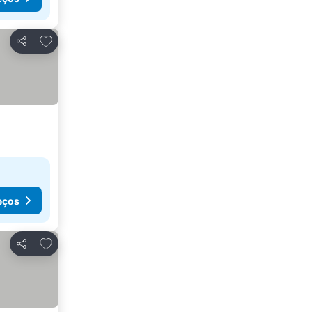
Adicionar aos favoritos
Partilhar
eços
Adicionar aos favoritos
Partilhar