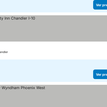
Ver pr
andler
Ver pr