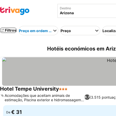
Destino
Filtros
Preço em ordem crescente
Preço
Localiz
Hotéis económicos em Ariz
Hotel Tempe University
3 Estrelas
Acomodações que aceitam animais de
(3.515 pontuaç
6,7
estimação, Piscina exterior e hidromassagem
relaxante
€ 31
De