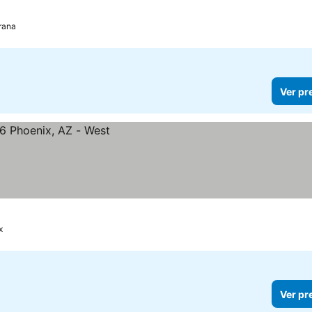
rana
Ver pr
x
Ver pr