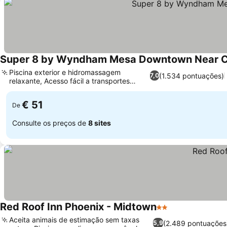
Super 8 by Wyndham Mesa Downtown Near C
Piscina exterior e hidromassagem
(1.534 pontuações)
7,0
relaxante, Acesso fácil a transportes
públicos
€ 51
De
Consulte os preços de
8 sites
Red Roof Inn Phoenix - Midtown
2 Estrelas
Aceita animais de estimação sem taxas
(2.489 pontuações
5,9