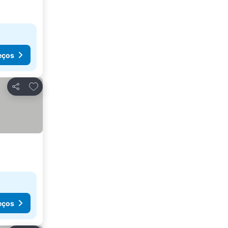
eços
Adicionar aos favoritos
Partilhar
eços