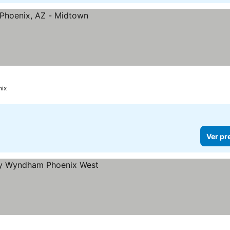
ix
Ver pr