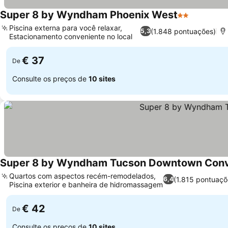
Super 8 by Wyndham Phoenix West
2 Estrelas
Piscina externa para você relaxar,
(1.848 pontuações)
5,3
Estacionamento conveniente no local
€ 37
De
Consulte os preços de
10 sites
Super 8 by Wyndham Tucson Downtown Conv
Quartos com aspectos recém-remodelados,
(1.815 pontuaçõ
6,4
Piscina exterior e banheira de hidromassagem
€ 42
De
Consulte os preços de
10 sites