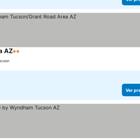
a AZ
2 Estrelas
ucson
Ver pr