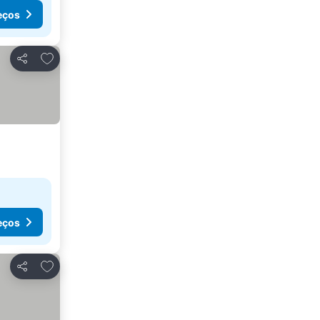
eços
Adicionar aos favoritos
Partilhar
eços
Adicionar aos favoritos
Partilhar