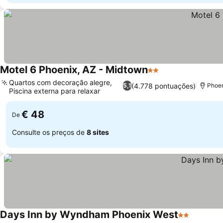
Motel 6 Phoenix, AZ - Midtown
2 Estrelas
Quartos com decoração alegre,
(4.778 pontuações)
5,1
Phoen
Piscina externa para relaxar
€ 48
De
Consulte os preços de
8 sites
Days Inn by Wyndham Phoenix West
2 Estrelas