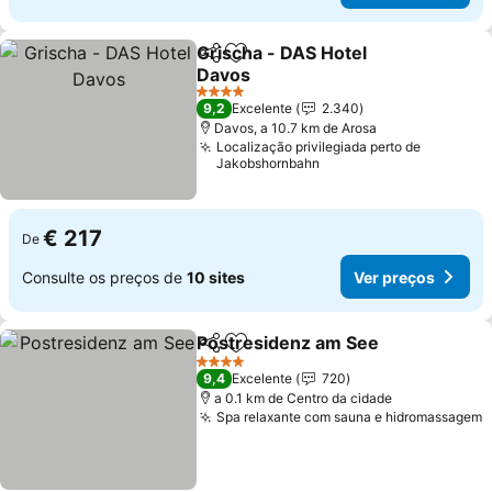
Grischa - DAS Hotel
Partilhar
Adicionar aos favoritos
Davos
4 Estrelas
9,2
Excelente
2.340
Davos, a 10.7 km de Arosa
Localização privilegiada perto de
Jakobshornbahn
€ 217
De
Consulte os preços de
10 sites
Ver preços
Postresidenz am See
Partilhar
Adicionar aos favoritos
4 Estrelas
9,4
Excelente
720
a 0.1 km de Centro da cidade
Spa relaxante com sauna e hidromassagem