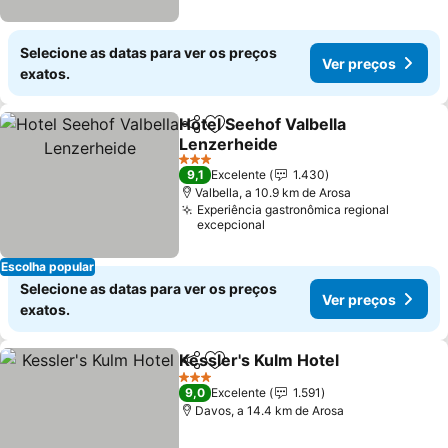
Selecione as datas para ver os preços
Ver preços
exatos.
Hotel Seehof Valbella
Partilhar
Adicionar aos favoritos
Lenzerheide
3 Estrelas
9,1
Excelente
1.430
Valbella, a 10.9 km de Arosa
Experiência gastronômica regional
excepcional
Escolha popular
Selecione as datas para ver os preços
Ver preços
exatos.
Kessler's Kulm Hotel
Partilhar
Adicionar aos favoritos
3 Estrelas
9,0
Excelente
1.591
Davos, a 14.4 km de Arosa