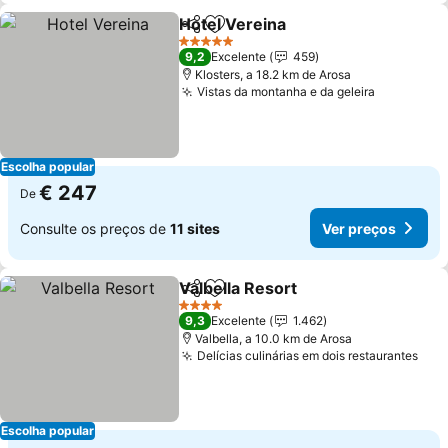
Hotel Vereina
Partilhar
Adicionar aos favoritos
5 Estrelas
9,2
Excelente
459
Klosters, a 18.2 km de Arosa
Vistas da montanha e da geleira
Escolha popular
€ 247
De
Consulte os preços de
11 sites
Ver preços
Valbella Resort
Partilhar
Adicionar aos favoritos
4 Estrelas
9,3
Excelente
1.462
Valbella, a 10.0 km de Arosa
Delícias culinárias em dois restaurantes
Escolha popular