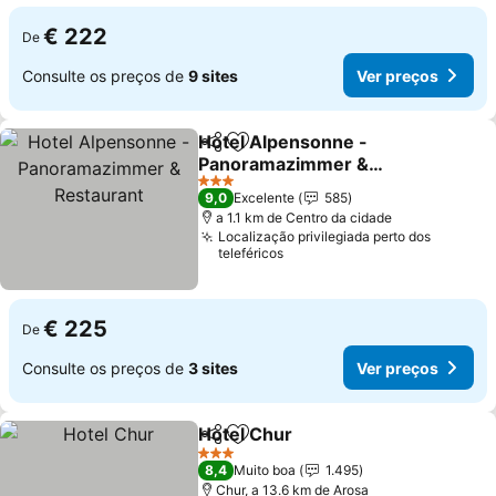
€ 222
De
Consulte os preços de
9 sites
Ver preços
Hotel Alpensonne -
Partilhar
Adicionar aos favoritos
Panoramazimmer &
Restaurant
3 Estrelas
9,0
Excelente
585
a 1.1 km de Centro da cidade
Localização privilegiada perto dos
teleféricos
€ 225
De
Consulte os preços de
3 sites
Ver preços
Hotel Chur
Partilhar
Adicionar aos favoritos
3 Estrelas
8,4
Muito boa
1.495
Chur, a 13.6 km de Arosa