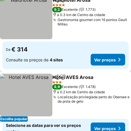
Waldhotel Arosa
Partilhar
Adicionar aos favoritos
4 Estrelas
9,2
Excelente
1.773
a 0.3 km de Centro da cidade
Gastronomia gourmet com 16 pontos Gault
Millau
€ 314
De
Consulte os preços de
4 sites
Ver preços
Hotel AVES Arosa
Partilhar
Adicionar aos favoritos
3 Estrelas
8,9
Excelente
1.478
a 0.2 km de Centro da cidade
Localização privilegiada perto do Obersee e
da pista de gelo
Escolha popular
Selecione as datas para ver os preços
Ver preços