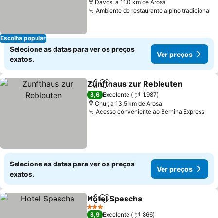
Davos, a 11.0 km de Arosa
Ambiente de restaurante alpino tradicional
Escolha popular
Selecione as datas para ver os preços
Ver preços
exatos.
Zunfthaus zur Rebleuten
Partilhar
Adicionar aos favoritos
8,6
Excelente
1.987
Chur, a 13.5 km de Arosa
Acesso conveniente ao Bernina Express
Selecione as datas para ver os preços
Ver preços
exatos.
Hotel Spescha
Partilhar
Adicionar aos favoritos
3 Estrelas
8,9
Excelente
866