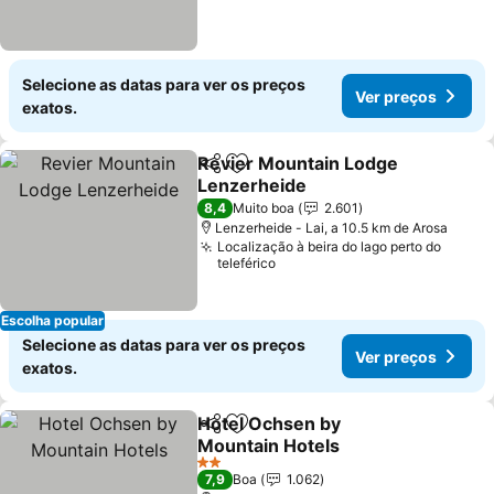
Selecione as datas para ver os preços
Ver preços
exatos.
Revier Mountain Lodge
Partilhar
Adicionar aos favoritos
Lenzerheide
8,4
Muito boa
2.601
Lenzerheide - Lai, a 10.5 km de Arosa
Localização à beira do lago perto do
teleférico
Escolha popular
Selecione as datas para ver os preços
Ver preços
exatos.
Hotel Ochsen by
Partilhar
Adicionar aos favoritos
Mountain Hotels
2 Estrelas
7,9
Boa
1.062