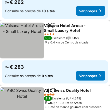
€ 262
De
Consulte os preços de
10 sites
Ver preços
Valsana Hotel Arosa -
Partilhar
Adicionar aos favoritos
Small Luxury Hotel
4 Estrelas
9,5
Excelente
1.158
a 0.4 km de Centro da cidade
€ 283
De
Consulte os preços de
9 sites
Ver preços
ABC Swiss Quality Hotel
Partilhar
Adicionar aos favoritos
4 Estrelas
9,2
Excelente
4.549
Chur, a 13.8 km de Arosa
Café da manhã gourmet com prosecco