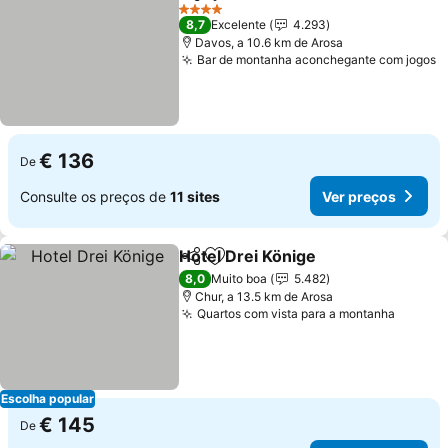
Partilhar
Adicionar aos favoritos
4 Estrelas
8,7
Excelente
4.293
Davos, a 10.6 km de Arosa
Bar de montanha aconchegante com jogos
€ 136
De
Consulte os preços de
11 sites
Ver preços
Hotel Drei Könige
Partilhar
Adicionar aos favoritos
8,0
Muito boa
5.482
Chur, a 13.5 km de Arosa
Quartos com vista para a montanha
Escolha popular
€ 145
De