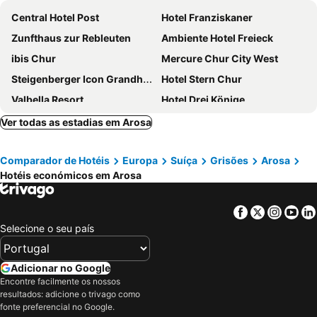
Central Hotel Post
Hotel Franziskaner
Zunfthaus zur Rebleuten
Ambiente Hotel Freieck
ibis Chur
Mercure Chur City West
Steigenberger Icon Grandhotel Belvédère
Hotel Stern Chur
Valbella Resort
Hotel Drei Könige
ABC Swiss Quality Hotel
Hotel Piz Buin
Ver todas as estadias em Arosa
Hilton Garden Inn Davos
Hotel Sommerau
Comparador de Hotéis
Europa
Suíça
Grisões
Arosa
Hotel Altein Arosa, a Faern Collection Resort
Hard Rock Hotel Davos
Hotéis económicos em Arosa
Hotel Schöntal
Shima-Davos
Hotel Europe Davos
Zentrum Haus Davos
Facebook
Twitter
Insta
Yo
Hotel Chur
Home Hotel Arosa
Selecione o seu país
Hotel Seehof Davos
Chesa Dominium
Pension Arosa - Self Check-In
Arosa Alpine Club
Adicionar no Google
Encontre facilmente os nossos
The Grand Pop-Up Hotel Arosa
Hotel Sonnenhalde
resultados: adicione o trivago como
Hotel Krone - Aktiv & Erholt
Revier Mountain Lodge Lenzerheide
fonte preferencial no Google.