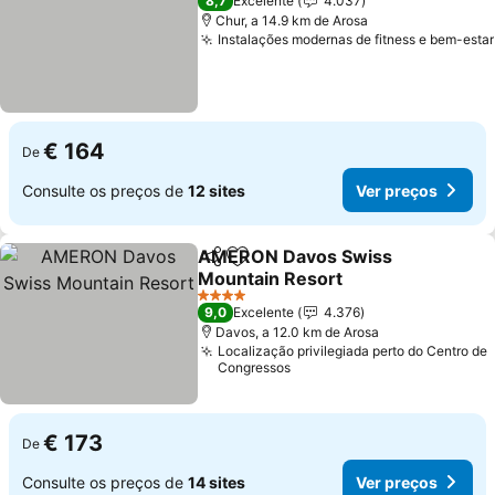
8,7
Excelente
4.037
Chur, a 14.9 km de Arosa
Instalações modernas de fitness e bem-estar
€ 164
De
Consulte os preços de
12 sites
Ver preços
AMERON Davos Swiss
Partilhar
Adicionar aos favoritos
Mountain Resort
4 Estrelas
9,0
Excelente
4.376
Davos, a 12.0 km de Arosa
Localização privilegiada perto do Centro de
Congressos
€ 173
De
Consulte os preços de
14 sites
Ver preços