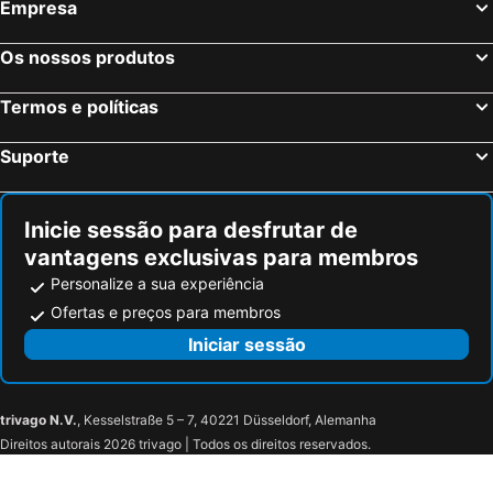
Empresa
Mountain Plaza Hotel
Sunstar Hotel Lenzerheide
Bergpension Battagliahütte
Hotel Surselva
Os nossos produtos
Hotel AVES Arosa
Tschuggen Grand Hotel - The Leading Hotels of the World
Termos e políticas
Arosa Vetter Hotel
Valsana Hotel Arosa - Small Luxury Hotel
Waldhotel Arosa
Hotel Prätschli
Suporte
Hotel Stoffel - adults only
Bellevue
Cristallo
The Alpina Mountain Resort
Inicie sessão para desfrutar de
Posthotel Valbella
Berghotel Schatzalp
vantagens exclusivas para membros
Bernina Bed and Breakfast
Club Hotel rooms only - by Mountain Hotels
Personalize a sua experiência
Grischa - DAS Hotel Davos
Kleines Palace
Ofertas e preços para membros
Hotel Sarain - Val Saraina Resort Lenzerheide
Berghaus Alpenrösli
Iniciar sessão
trivago N.V.
, Kesselstraße 5 – 7, 40221 Düsseldorf, Alemanha
Direitos autorais 2026 trivago | Todos os direitos reservados.