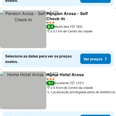
exatos.
Pension Arosa - Self
Partilhar
Adicionar aos favoritos
Check-In
3 Estrelas
8,4
Muito boa
183
a 0.1 km de Centro da cidade
Selecione as datas para ver os preços
Ver preços
exatos.
Home Hotel Arosa
Partilhar
Adicionar aos favoritos
3 Estrelas
9,1
Excelente
1.157
a 0.6 km de Centro da cidade
Localização privilegiada perto de teleféricos