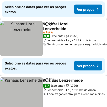
Selecione as datas para ver os preços
Ver preços
exatos.
Sunstar Hotel
Partilhar
Adicionar aos favoritos
Lenzerheide
4 Estrelas
9,0
Excelente
2.555
Lenzerheide - Lai, a 11.3 km de Arosa
Serviços convenientes para esqui e bicicleta
Selecione as datas para ver os preços
Ver preços
exatos.
Kurhaus Lenzerheide
Partilhar
Adicionar aos favoritos
8,7
Excelente
1.726
Lenzerheide - Lai, a 11.1 km de Arosa
Localização central para aventuras alpinas