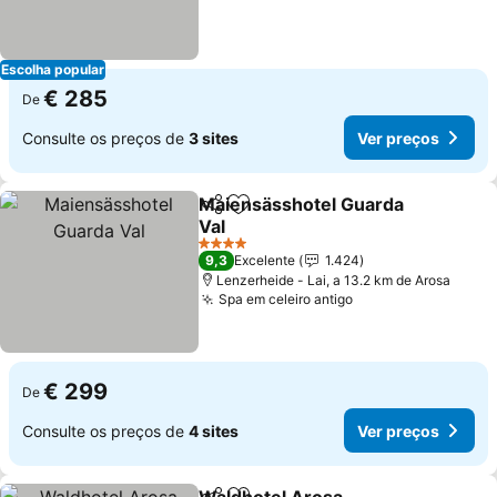
Escolha popular
€ 285
De
Consulte os preços de
3 sites
Ver preços
Maiensässhotel Guarda
Partilhar
Adicionar aos favoritos
Val
4 Estrelas
9,3
Excelente
1.424
Lenzerheide - Lai, a 13.2 km de Arosa
Spa em celeiro antigo
€ 299
De
Consulte os preços de
4 sites
Ver preços