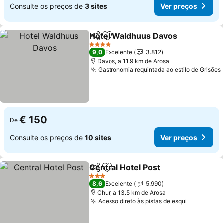
Consulte os preços de
3 sites
Ver preços
Hotel Waldhuus Davos
Partilhar
Adicionar aos favoritos
4 Estrelas
9,0
Excelente
3.812
Davos, a 11.9 km de Arosa
Gastronomia requintada ao estilo de Grisões
€ 150
De
Consulte os preços de
10 sites
Ver preços
Central Hotel Post
Partilhar
Adicionar aos favoritos
3 Estrelas
8,6
Excelente
5.990
Chur, a 13.5 km de Arosa
Acesso direto às pistas de esqui