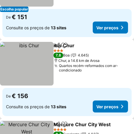
Escolha popular
€ 151
De
Consulte os preços de
13 sites
Ver preços
ibis Chur
Partilhar
Adicionar aos favoritos
3 Estrelas
7,8
Boa
4.645
Chur, a 14.6 km de Arosa
Quartos recém-reformados com ar-
condicionado
€ 156
De
Consulte os preços de
13 sites
Ver preços
Mercure Chur City West
Partilhar
Adicionar aos favoritos
4 Estrelas