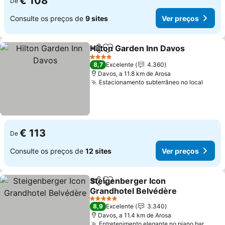
€ 108
De
Consulte os preços de
9 sites
Ver preços
Hilton Garden Inn Davos
Partilhar
Adicionar aos favoritos
4 Estrelas
8,7
Excelente
4.360
Davos, a 11.8 km de Arosa
Estacionamento subterrâneo no local
€ 113
De
Consulte os preços de
12 sites
Ver preços
Steigenberger Icon
Partilhar
Adicionar aos favoritos
Grandhotel Belvédère
5 Estrelas
8,9
Excelente
3.340
Davos, a 11.4 km de Arosa
Entretenimento elegante no piano bar