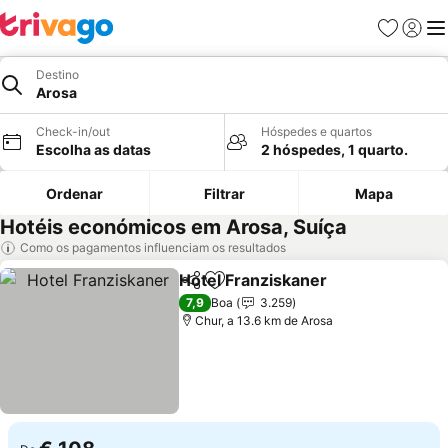
Favoritos
Iniciar
Me
Destino
Arosa
Check-in/out
Hóspedes e quartos
Escolha as datas
2 hóspedes, 1 quarto.
Ordenar
Filtrar
Mapa
Hotéis económicos em Arosa, Suíça
Como os pagamentos influenciam os resultados
Hotel Franziskaner
Partilhar
Adicionar aos favoritos
7,9
Boa
3.259
Chur, a 13.6 km de Arosa