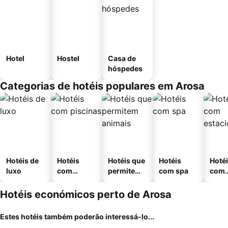
Hotel
Hostel
Casa de
hóspedes
Categorias de hotéis populares em Arosa
Hotéis de
Hotéis
Hotéis que
Hotéis
Hoté
luxo
com
permitem
com spa
com
piscinas
animais
esta
ment
Hotéis económicos perto de Arosa
Estes hotéis também poderão interessá-lo...