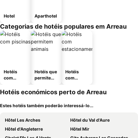
Hotel
Aparthotel
Categorias de hotéis populares em Arreau
Hotéis
Hotéis que
Hotéis
com
permitem
com
piscinas
animais
estaciona
mento
Hotéis económicos perto de Arreau
Estes hotéis também poderão interessá-lo...
Hôtel Les Arches
Hôtel du Val d'Aure
Hôtel d'Angleterre
Hôtel Mir
Chalet Ffs Les 4 Vents
Gite Auberge Les Cascades