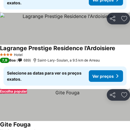
exatos.
Partilhar
Ad
Lagrange Prestige Residence l'Ardoisiere
Hotel
4 Estrelas
7,9
Boa
689
Saint-Lary-Soulan, a 9.5 km de Arreau
Selecione as datas para ver os preços
Ver preços
exatos.
Escolha popular
Partilhar
Ad
Gite Fouga