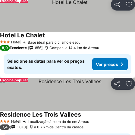
Escolha popular
Partilhar
Ad
Hotel Le Chalet
Hotel
Base ideal para ciclismo e esqui
3 Estrelas
8,9
Excelente
856
Campan, a 14.4 km de Arreau
Selecione as datas para ver os preços
Ver preços
exatos.
Escolha popular
Partilhar
Ad
Residence Les Trois Vallees
Hotel
Localização à beira do rio em Arreau
3 Estrelas
7,4
1.010
a 0.7 km de Centro da cidade