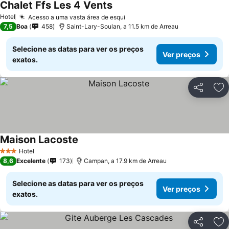
Chalet Ffs Les 4 Vents
Hotel
Acesso a uma vasta área de esqui
7,5
Boa
458
Saint-Lary-Soulan, a 11.5 km de Arreau
Selecione as datas para ver os preços
Ver preços
exatos.
Partilhar
Ad
Maison Lacoste
Hotel
3 Estrelas
8,6
Excelente
173
Campan, a 17.9 km de Arreau
Selecione as datas para ver os preços
Ver preços
exatos.
Partilhar
Ad