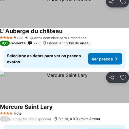
Partilhar
Ad
L' Auberge du château
Hotel
Quartos com vista para a montanha
4 Estrelas
9,0
Excelente
275
Génos, a 11.2 km de Arreau
Selecione as datas para ver os preços
Ver preços
exatos.
Partilhar
Ad
Mercure Saint Lary
Hotel
4 Estrelas
/
Bielsa, a 9.9 km de Arreau
Pontuação não disponível