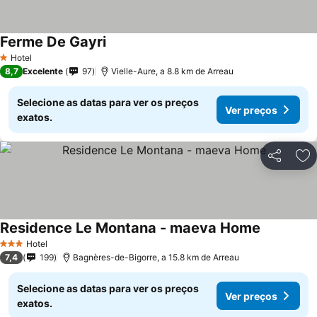
Ferme De Gayri
Hotel
1 Estrelas
8,7
Excelente
97
Vielle-Aure, a 8.8 km de Arreau
Selecione as datas para ver os preços
Ver preços
exatos.
Partilhar
Ad
Residence Le Montana - maeva Home
Hotel
3 Estrelas
7,4
199
Bagnères-de-Bigorre, a 15.8 km de Arreau
Selecione as datas para ver os preços
Ver preços
exatos.