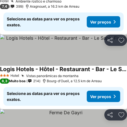
Hotel
Ambiente rústico e charmoso
7,4
399
Aragnouet, a 16.3 km de Arreau
Selecione as datas para ver os preços
Ver preços
exatos.
Partilhar
Ad
Logis Hotels - Hôtel - Restaurant - Bar - Le Sapin Fleuri
Hotel
Vistas panorâmicas da montanha
3 Estrelas
8,3
Muito boa
214
Bourg-d'Oueil, a 12.5 km de Arreau
Selecione as datas para ver os preços
Ver preços
exatos.
Partilhar
Ad