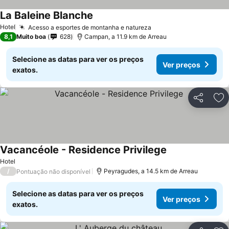
La Baleine Blanche
Hotel
Acesso a esportes de montanha e natureza
8,1
Muito boa
628
Campan, a 11.9 km de Arreau
Selecione as datas para ver os preços
Ver preços
exatos.
Partilhar
Ad
Vacancéole - Residence Privilege
Hotel
/
Peyragudes, a 14.5 km de Arreau
Pontuação não disponível
Selecione as datas para ver os preços
Ver preços
exatos.