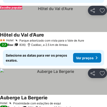
Escolha popular
Partilhar
Ad
Hôtel du Val d'Aure
Hotel
Parque arborizado com vista para o Vale de Aure
2 Estrelas
7,7
Boa
836
Cadéac, a 2.5 km de Arreau
Selecione as datas para ver os preços
Ver preços
exatos.
Partilhar
Ad
Auberge La Bergerie
Hotel
Proximidade com estações de esqui