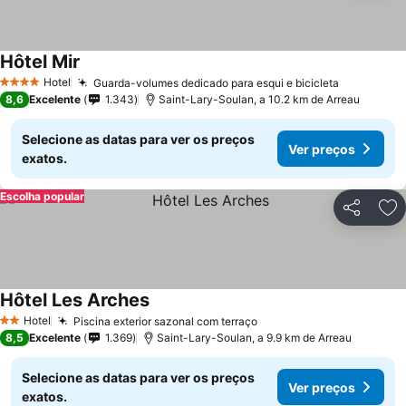
Hôtel Mir
Hotel
Guarda-volumes dedicado para esqui e bicicleta
4 Estrelas
8,6
Excelente
1.343
Saint-Lary-Soulan, a 10.2 km de Arreau
Selecione as datas para ver os preços
Ver preços
exatos.
Escolha popular
Partilhar
Ad
Hôtel Les Arches
Hotel
Piscina exterior sazonal com terraço
2 Estrelas
8,5
Excelente
1.369
Saint-Lary-Soulan, a 9.9 km de Arreau
Selecione as datas para ver os preços
Ver preços
exatos.