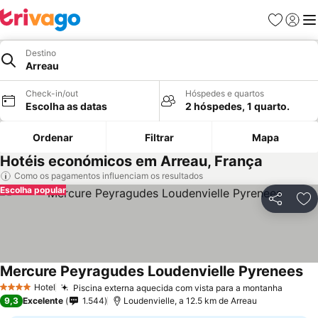
Favoritos
Iniciar
Me
Destino
Arreau
Check-in/out
Hóspedes e quartos
Escolha as datas
2 hóspedes, 1 quarto.
Ordenar
Filtrar
Mapa
Hotéis económicos em Arreau, França
Como os pagamentos influenciam os resultados
Escolha popular
Partilhar
Ad
Mercure Peyragudes Loudenvielle Pyrenees
Hotel
Piscina externa aquecida com vista para a montanha
4 Estrelas
9,3
Excelente
1.544
Loudenvielle, a 12.5 km de Arreau