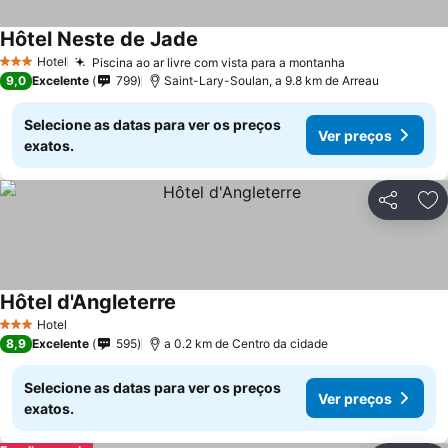
Hôtel Neste de Jade
Hotel
Piscina ao ar livre com vista para a montanha
3 Estrelas
9,0
Excelente
799
Saint-Lary-Soulan, a 9.8 km de Arreau
Selecione as datas para ver os preços
Ver preços
exatos.
Partilhar
Ad
Hôtel d'Angleterre
Hotel
3 Estrelas
8,9
Excelente
595
a 0.2 km de Centro da cidade
Selecione as datas para ver os preços
Ver preços
exatos.