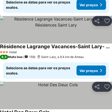
Selecione as datas para ver os preços
Ver preços
exatos.
Partilhar
Ad
Résidence Lagrange Vacances-Saint Lary- Les Résidences Saint Lary
Hotel
3 Estrelas
8,3
Muito boa
159
Saint-Lary, a 9.4 km de Arreau
Selecione as datas para ver os preços
Ver preços
exatos.
Partilhar
Ad