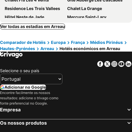
Residence Les Trois Vallees
Chalet La Grange
Hôtel Neste de Jade
Mercure Saint-Lary
Auberge La Bergerie
La Baleine Blanche
Ver todas as estadias em Arreau
Mercure Peyragudes Loudenvielle Pyrenees
La Mandia
Comparador de Hotéis
Europa
França
Médios Pirinéus
Hautes-Pyrénées
Arreau
Hotéis económicos em Arreau
Facebook
Twitter
Insta
Yo
Selecione o seu país
Adicionar no Google
Encontre facilmente os nossos
resultados: adicione o trivago como
fonte preferencial no Google.
Empresa
Os nossos produtos