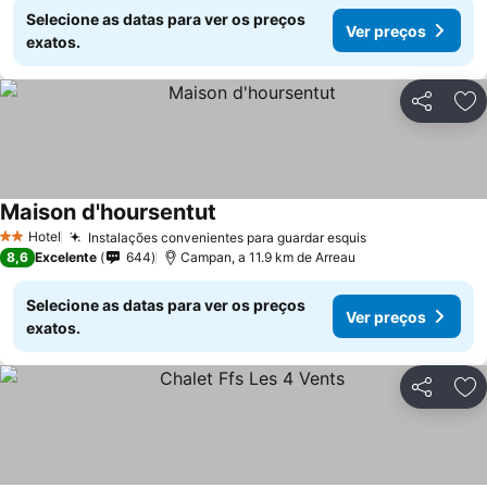
Selecione as datas para ver os preços
Ver preços
exatos.
Partilhar
Ad
Maison d'hoursentut
Hotel
Instalações convenientes para guardar esquis
2 Estrelas
8,6
Excelente
644
Campan, a 11.9 km de Arreau
Selecione as datas para ver os preços
Ver preços
exatos.
Partilhar
Ad