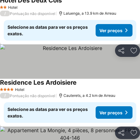
Hotel Des Deux Cols
Hotel
2 Estrelas
/
Laluenga, a 13.9 km de Arreau
Pontuação não disponível
Selecione as datas para ver os preços
Ver preços
exatos.
Partilhar
Ad
Residence Les Ardoisiere
Hotel
4 Estrelas
/
Cauterets, a 4.2 km de Arreau
Pontuação não disponível
Selecione as datas para ver os preços
Ver preços
exatos.
Partilhar
Ad