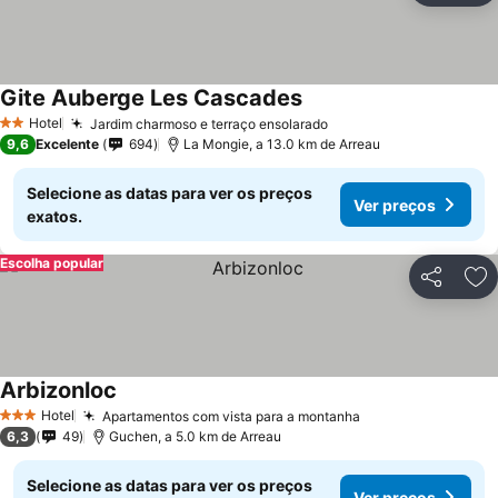
Gite Auberge Les Cascades
Hotel
Jardim charmoso e terraço ensolarado
2 Estrelas
9,6
Excelente
694
La Mongie, a 13.0 km de Arreau
Selecione as datas para ver os preços
Ver preços
exatos.
Escolha popular
Partilhar
Ad
Arbizonloc
Hotel
Apartamentos com vista para a montanha
3 Estrelas
6,3
49
Guchen, a 5.0 km de Arreau
Selecione as datas para ver os preços
Ver preços