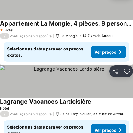
Appartement La Mongie, 4 pièces, 8 personnes - FR-1-404-146
Hotel
1 Estrelas
/
La Mongie, a 14.7 km de Arreau
Pontuação não disponível
Selecione as datas para ver os preços
Ver preços
exatos.
Partilhar
Ad
Lagrange Vacances Lardoisière
Hotel
/
Saint-Lary-Soulan, a 9.5 km de Arreau
Pontuação não disponível
Selecione as datas para ver os preços
Ver preços