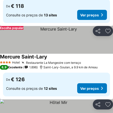
€ 118
De
Consulte os preços de
13 sites
Ver preços
Escolha popular
Partilhar
Ad
Mercure Saint-Lary
Hotel
Restaurante La Mangeoire com terraço
4 Estrelas
8,9
Excelente
1.896
Saint-Lary-Soulan, a 9.9 km de Arreau
€ 126
De
Consulte os preços de
12 sites
Ver preços
Partilhar
Ad