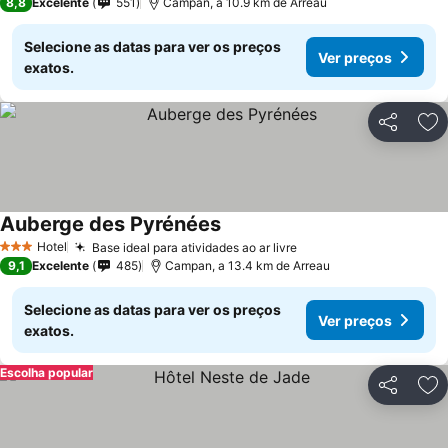
8,8
Excelente
551
Campan, a 10.9 km de Arreau
Selecione as datas para ver os preços
Ver preços
exatos.
Partilhar
Ad
Auberge des Pyrénées
Hotel
Base ideal para atividades ao ar livre
3 Estrelas
9,1
Excelente
485
Campan, a 13.4 km de Arreau
Selecione as datas para ver os preços
Ver preços
exatos.
Escolha popular
Partilhar
Ad