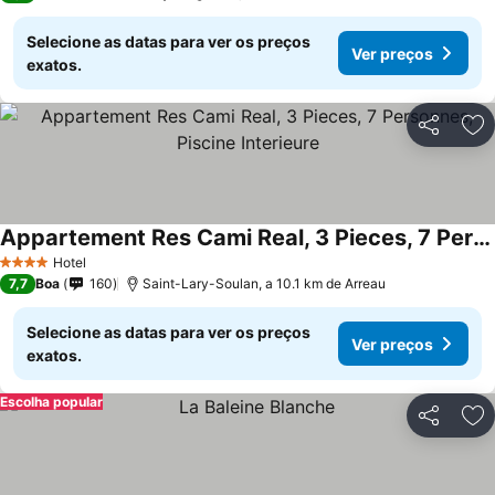
Selecione as datas para ver os preços
Ver preços
exatos.
Partilhar
Ad
Appartement Res Cami Real, 3 Pieces, 7 Personnes, Piscine Interieure
Hotel
4 Estrelas
7,7
Boa
160
Saint-Lary-Soulan, a 10.1 km de Arreau
Selecione as datas para ver os preços
Ver preços
exatos.
Escolha popular
Partilhar
Ad