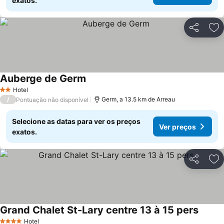
exatos.
Partilhar
Ad
Auberge de Germ
Hotel
2 Estrelas
/
Germ, a 13.5 km de Arreau
Pontuação não disponível
Selecione as datas para ver os preços
Ver preços
exatos.
Partilhar
Ad
Grand Chalet St-Lary centre 13 à 15 pers
Hotel