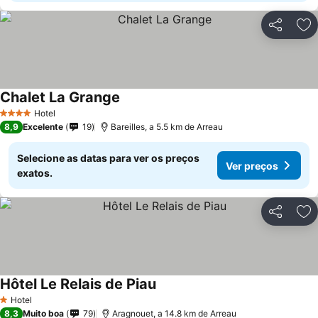
Partilhar
Ad
Chalet La Grange
Hotel
4 Estrelas
8,9
Excelente
19
Bareilles, a 5.5 km de Arreau
Selecione as datas para ver os preços
Ver preços
exatos.
Partilhar
Ad
Hôtel Le Relais de Piau
Hotel
1 Estrelas
8,3
Muito boa
79
Aragnouet, a 14.8 km de Arreau