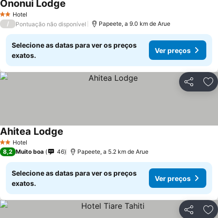
Ononui Lodge
Ver preços
Hotel
2 Estrelas
/
Papeete, a 9.0 km de Arue
Pontuação não disponível
Selecione as datas para ver os preços
Ver preços
exatos.
Partilhar
Ad
Ahitea Lodge
Ver preços
Hotel
2 Estrelas
8,2
Muito boa
46
Papeete, a 5.2 km de Arue
Selecione as datas para ver os preços
Ver preços
exatos.
Partilhar
Ad