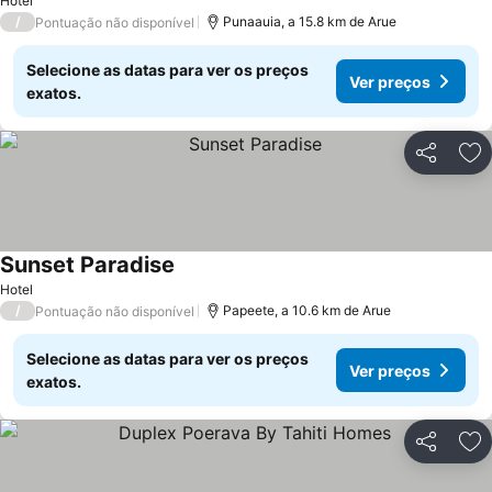
Hotel
/
Punaauia, a 15.8 km de Arue
Pontuação não disponível
Selecione as datas para ver os preços
Ver preços
exatos.
Partilhar
Ad
Sunset Paradise
Ver preços
Hotel
/
Papeete, a 10.6 km de Arue
Pontuação não disponível
Selecione as datas para ver os preços
Ver preços
exatos.
Partilhar
Ad