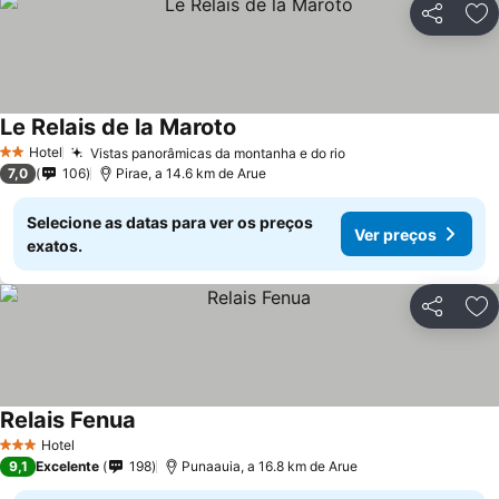
Partilhar
Ad
Le Relais de la Maroto
Ver preços
Hotel
Vistas panorâmicas da montanha e do rio
Ver preços
2 Estrelas
7,0
106
Pirae, a 14.6 km de Arue
Selecione as datas para ver os preços
Ver preços
exatos.
Partilhar
Ad
Relais Fenua
Ver preços
Hotel
3 Estrelas
9,1
Excelente
198
Punaauia, a 16.8 km de Arue