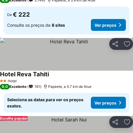
8,6
Excelente
3.144
Papeete, a 5.9 km de Arue
€ 222
De
Consulte os preços de
8 sites
Ver preços
Partilhar
Ad
Hotel Reva Tahiti
Ver preços
Hotel
2 Estrelas
9,0
Excelente
161
Papeete, a 5.7 km de Arue
Selecione as datas para ver os preços
Ver preços
exatos.
Escolha popular
Partilhar
Ad