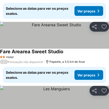
Selecione as datas para ver os preços
Ver preços
exatos.
Partilhar
Ad
Fare Arearea Sweet Studio
Ver preços
Hotel
2 Estrelas
/
Papeete, a 5.5 km de Arue
Pontuação não disponível
Selecione as datas para ver os preços
Ver preços
exatos.
Partilhar
Ad