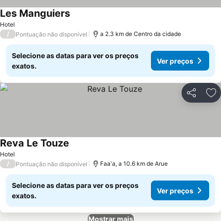
Les Manguiers
Ver preços
Hotel
/
a 2.3 km de Centro da cidade
Pontuação não disponível
Selecione as datas para ver os preços
Ver preços
exatos.
Partilhar
Ad
Reva Le Touze
Ver preços
Hotel
/
Faa'a, a 10.6 km de Arue
Pontuação não disponível
Selecione as datas para ver os preços
Ver preços
exatos.
Mostrar mais