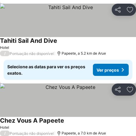
Partilhar
Ad
Tahiti Sail And Dive
Ver preços
Hotel
/
Papeete, a 5.2 km de Arue
Pontuação não disponível
Selecione as datas para ver os preços
Ver preços
exatos.
Partilhar
Ad
Chez Vous A Papeete
Ver preços
Hotel
/
Papeete, a 7.0 km de Arue
Pontuação não disponível