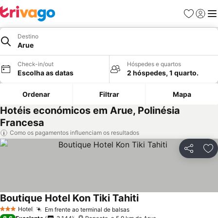
Favoritos
Iniciar
Me
Destino
Arue
Check-in/out
Hóspedes e quartos
Escolha as datas
2 hóspedes, 1 quarto.
Ordenar
Filtrar
Mapa
Hotéis económicos em Arue, Polinésia
Francesa
Como os pagamentos influenciam os resultados
Partilhar
Ad
Boutique Hotel Kon Tiki Tahiti
Ver preços
Hotel
Em frente ao terminal de balsas
Ver preços
3 Estrelas