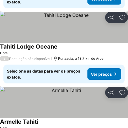
exatos.
Partilhar
Ad
Tahiti Lodge Oceane
Ver preços
Hotel
/
Punaauia, a 13.7 km de Arue
Pontuação não disponível
Selecione as datas para ver os preços
Ver preços
exatos.
Partilhar
Ad
Armelle Tahiti
Ver preços