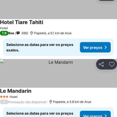
Hotel Tiare Tahiti
Ver preços
Hotel
7,8
Boa
366
Papeete, a 6.1 km de Arue
Selecione as datas para ver os preços
Ver preços
exatos.
Partilhar
Ad
Le Mandarin
Ver preços
Hotel
3 Estrelas
/
Papeete, a 5.8 km de Arue
Pontuação não disponível
Selecione as datas para ver os preços
Ver preços