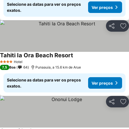
Selecione as datas para ver os preços
Ver preços
exatos.
Partilhar
Ad
Tahiti Ia Ora Beach Resort
Ver preços
Hotel
4 Estrelas
7,5
Boa
64
Punaauia, a 15.6 km de Arue
Selecione as datas para ver os preços
Ver preços
exatos.
Partilhar
Ad