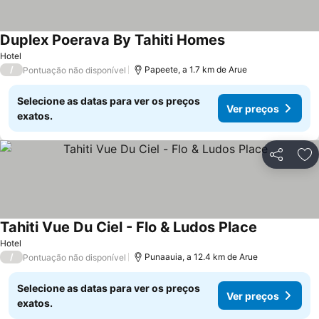
Duplex Poerava By Tahiti Homes
Ver preços
Hotel
/
Papeete, a 1.7 km de Arue
Pontuação não disponível
Selecione as datas para ver os preços
Ver preços
exatos.
Partilhar
Ad
Tahiti Vue Du Ciel - Flo & Ludos Place
Ver preços
Hotel
/
Punaauia, a 12.4 km de Arue
Pontuação não disponível
Selecione as datas para ver os preços
Ver preços
exatos.