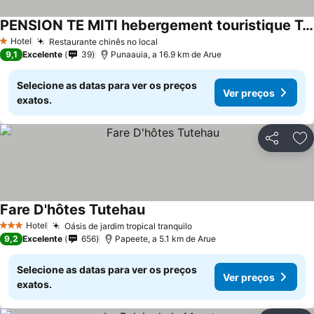
PENSION TE MITI hebergement touristique TAHITI - plage a 200m
Ver preços
Hotel
Restaurante chinês no local
Ver preços
1 Estrelas
9,1
Excelente
39
Punaauia, a 16.9 km de Arue
Selecione as datas para ver os preços
Ver preços
exatos.
Partilhar
Ad
Fare D'hôtes Tutehau
Ver preços
Hotel
Oásis de jardim tropical tranquilo
Ver preços
3 Estrelas
9,2
Excelente
656
Papeete, a 5.1 km de Arue
Selecione as datas para ver os preços
Ver preços
exatos.