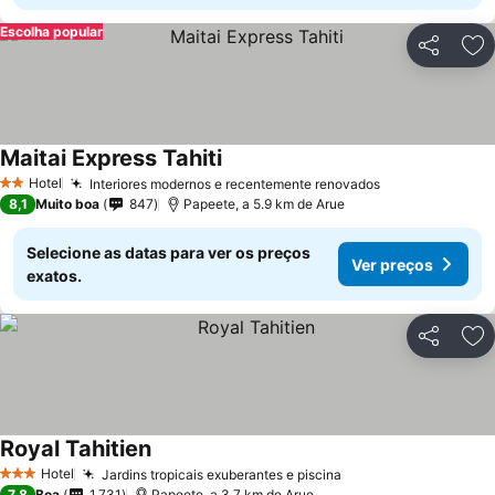
Escolha popular
Partilhar
Ad
Maitai Express Tahiti
Ver preços
Hotel
Interiores modernos e recentemente renovados
Ver preços
2 Estrelas
8,1
Muito boa
847
Papeete, a 5.9 km de Arue
Selecione as datas para ver os preços
Ver preços
exatos.
Partilhar
Ad
Royal Tahitien
Ver preços
Hotel
Jardins tropicais exuberantes e piscina
Ver preços
3 Estrelas
7,8
Boa
1.731
Papeete, a 3.7 km de Arue