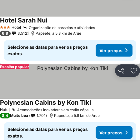
Hotel Sarah Nui
Ver preços
Hotel
Organização de passeios e atividades
Ver preços
3 Estrelas
6,8
3.512
Papeete, a 5.8 km de Arue
Selecione as datas para ver os preços
Ver preços
exatos.
Escolha popular
Partilhar
Ad
Polynesian Cabins by Kon Tiki
Ver preços
Hotel
Acomodações inovadoras em estilo cápsula
Ver preços
8,4
Muito boa
1.701
Papeete, a 5.9 km de Arue
Selecione as datas para ver os preços
Ver preços
exatos.