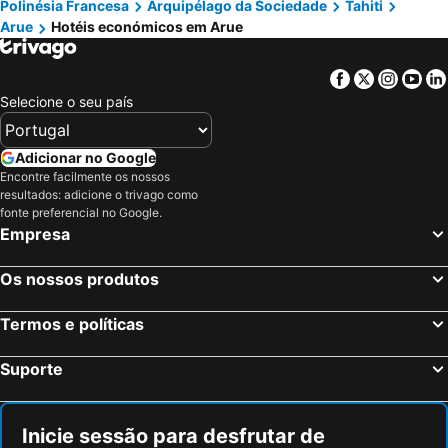
Polinésia Francesa
Arquipélago da Sociedade
Tahiti
Arue
Hotéis económicos em Arue
Facebook
Twitter
Insta
Yo
Selecione o seu país
Adicionar no Google
Encontre facilmente os nossos
resultados: adicione o trivago como
fonte preferencial no Google.
Empresa
Os nossos produtos
Termos e políticas
Suporte
Inicie sessão para desfrutar de