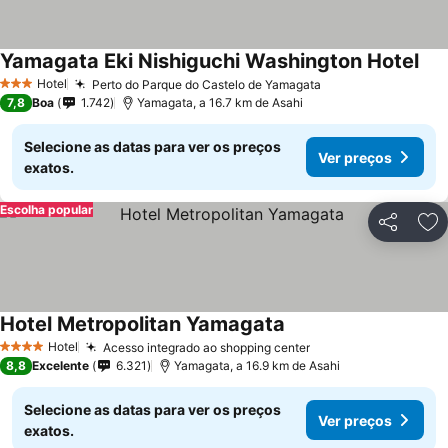
Yamagata Eki Nishiguchi Washington Hotel
Hotel
Perto do Parque do Castelo de Yamagata
3 Estrelas
7,8
Boa
1.742
Yamagata, a 16.7 km de Asahi
Selecione as datas para ver os preços
Ver preços
exatos.
Escolha popular
Partilhar
Ad
Hotel Metropolitan Yamagata
Hotel
Acesso integrado ao shopping center
4 Estrelas
8,8
Excelente
6.321
Yamagata, a 16.9 km de Asahi
Selecione as datas para ver os preços
Ver preços
exatos.