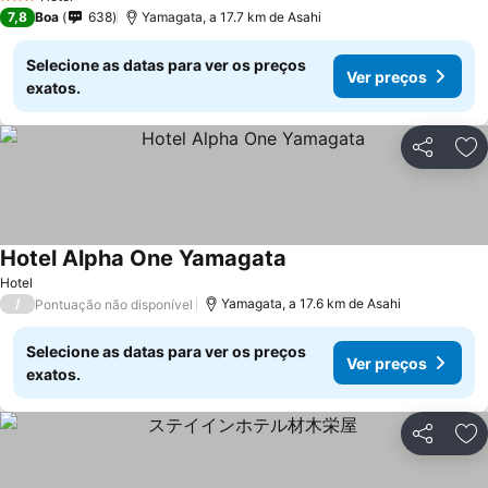
3 Estrelas
7,8
Boa
638
Yamagata, a 17.7 km de Asahi
Selecione as datas para ver os preços
Ver preços
exatos.
Partilhar
Ad
Hotel Alpha One Yamagata
Hotel
/
Yamagata, a 17.6 km de Asahi
Pontuação não disponível
Selecione as datas para ver os preços
Ver preços
exatos.
Partilhar
Ad