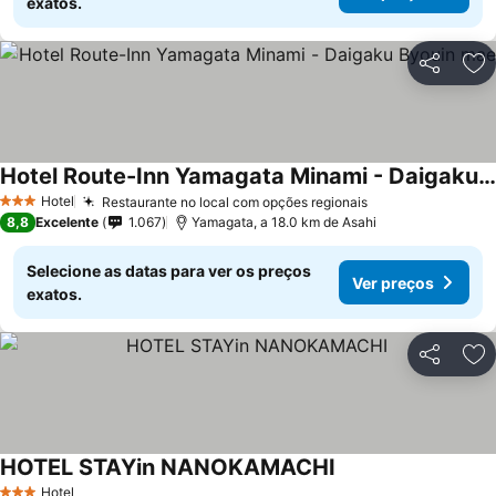
exatos.
Partilhar
Ad
Hotel Route-Inn Yamagata Minami - Daigaku Byouin mae
Hotel
Restaurante no local com opções regionais
3 Estrelas
8,8
Excelente
1.067
Yamagata, a 18.0 km de Asahi
Selecione as datas para ver os preços
Ver preços
exatos.
Partilhar
Ad
HOTEL STAYin NANOKAMACHI
Hotel