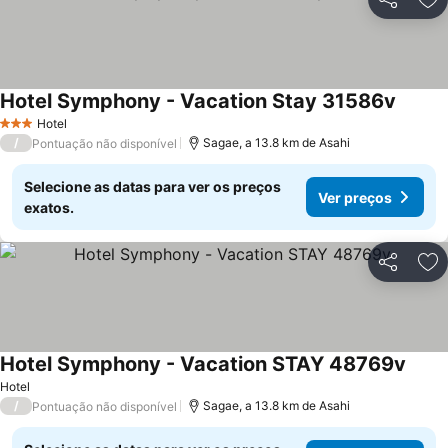
Partilhar
Ad
Hotel Symphony - Vacation Stay 31586v
Hotel
3 Estrelas
/
Sagae, a 13.8 km de Asahi
Pontuação não disponível
Selecione as datas para ver os preços
Ver preços
exatos.
Partilhar
Ad
Hotel Symphony - Vacation STAY 48769v
Hotel
/
Sagae, a 13.8 km de Asahi
Pontuação não disponível