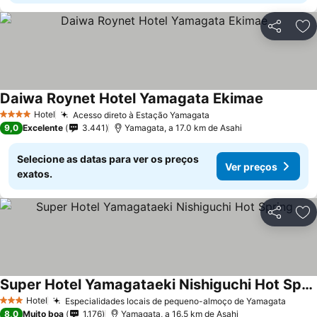
Partilhar
Ad
Daiwa Roynet Hotel Yamagata Ekimae
Hotel
Acesso direto à Estação Yamagata
4 Estrelas
9,0
Excelente
3.441
Yamagata, a 17.0 km de Asahi
Selecione as datas para ver os preços
Ver preços
exatos.
Partilhar
Ad
Super Hotel Yamagataeki Nishiguchi Hot Spring
Hotel
Especialidades locais de pequeno-almoço de Yamagata
3 Estrelas
8,0
Muito boa
1.176
Yamagata, a 16.5 km de Asahi