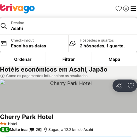
Favoritos
Iniciar
Me
Destino
Asahi
Check-in/out
Hóspedes e quartos
Escolha as datas
2 hóspedes, 1 quarto.
Ordenar
Filtrar
Mapa
Hotéis económicos em Asahi, Japão
Como os pagamentos influenciam os resultados
Partilhar
Ad
Cherry Park Hotel
Hotel
2 Estrelas
8,3
Muito boa
26
Sagae, a 12.2 km de Asahi