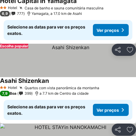
Hotel Capital in Yamagata
Hotel
Casa de banho e sauna comunitária masculina
2 Estrelas
6,9
777
Yamagata, a 17.0 km de Asahi
Selecione as datas para ver os preços
Ver preços
exatos.
Escolha popular
Partilhar
Ad
Asahi Shizenkan
Hotel
Quartos com vista panorâmica da montanha
2 Estrelas
7,9
Boa
399
a 7.7 km de Centro da cidade
Selecione as datas para ver os preços
Ver preços
exatos.
Partilhar
Ad