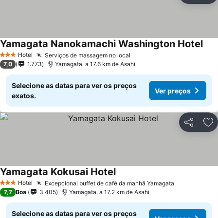
Yamagata Nanokamachi Washington Hotel
Hotel
Serviços de massagem no local
3 Estrelas
7,0
1.773
Yamagata, a 17.6 km de Asahi
Selecione as datas para ver os preços
Ver preços
exatos.
Partilhar
Ad
Yamagata Kokusai Hotel
Hotel
Excepcional buffet de café da manhã Yamagata
3 Estrelas
7,7
Boa
3.405
Yamagata, a 17.2 km de Asahi
Selecione as datas para ver os preços