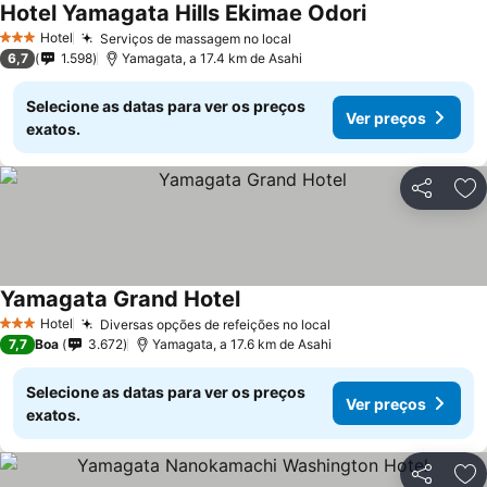
Hotel Yamagata Hills Ekimae Odori
Hotel
Serviços de massagem no local
3 Estrelas
6,7
1.598
Yamagata, a 17.4 km de Asahi
Selecione as datas para ver os preços
Ver preços
exatos.
Partilhar
Ad
Yamagata Grand Hotel
Hotel
Diversas opções de refeições no local
3 Estrelas
7,7
Boa
3.672
Yamagata, a 17.6 km de Asahi
Selecione as datas para ver os preços
Ver preços
exatos.
Partilhar
Ad