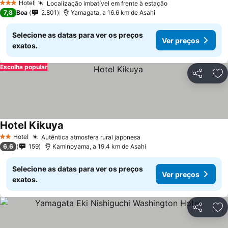
Hotel
Localização imbatível em frente à estação
3 Estrelas
7,8
Boa
2.801
Yamagata, a 16.6 km de Asahi
Selecione as datas para ver os preços
Ver preços
exatos.
Escolha popular
Partilhar
Ad
Hotel Kikuya
Hotel
Autêntica atmosfera rural japonesa
2 Estrelas
6,6
159
Kaminoyama, a 19.4 km de Asahi
Selecione as datas para ver os preços
Ver preços
exatos.
Partilhar
Ad