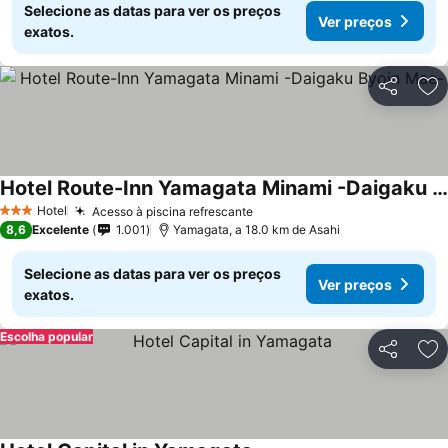
Selecione as datas para ver os preços
Ver preços
exatos.
Partilhar
Ad
Hotel Route-Inn Yamagata Minami -Daigaku Byoin Mae-
Hotel
Acesso à piscina refrescante
3 Estrelas
8,6
Excelente
1.001
Yamagata, a 18.0 km de Asahi
Selecione as datas para ver os preços
Ver preços
exatos.
Escolha popular
Partilhar
Ad