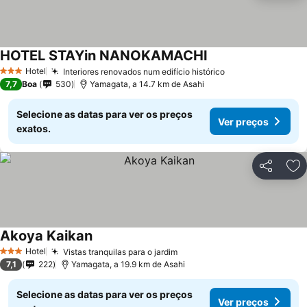
HOTEL STAYin NANOKAMACHI
Hotel
Interiores renovados num edifício histórico
3 Estrelas
7,7
Boa
530
Yamagata, a 14.7 km de Asahi
Selecione as datas para ver os preços
Ver preços
exatos.
Partilhar
Ad
Akoya Kaikan
Hotel
Vistas tranquilas para o jardim
3 Estrelas
7,1
222
Yamagata, a 19.9 km de Asahi
Selecione as datas para ver os preços
Ver preços