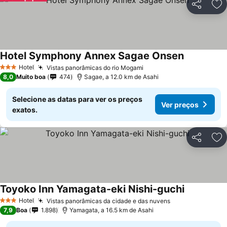
Partilhar
Ad
Hotel Symphony Annex Sagae Onsen
Hotel
Vistas panorâmicas do rio Mogami
3 Estrelas
8,0
Muito boa
474
Sagae, a 12.0 km de Asahi
Selecione as datas para ver os preços
Ver preços
exatos.
Partilhar
Ad
Toyoko Inn Yamagata-eki Nishi-guchi
Hotel
Vistas panorâmicas da cidade e das nuvens
3 Estrelas
7,9
Boa
1.898
Yamagata, a 16.5 km de Asahi