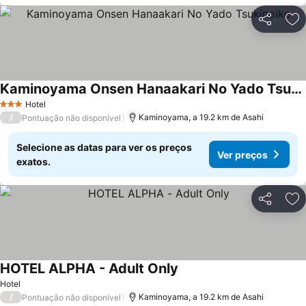
Partilhar
Ad
Kaminoyama Onsen Hanaakari No Yado Tsukinoike
Hotel
3 Estrelas
/
Kaminoyama, a 19.2 km de Asahi
Pontuação não disponível
Selecione as datas para ver os preços
Ver preços
exatos.
Partilhar
Ad
HOTEL ALPHA - Adult Only
Hotel
/
Kaminoyama, a 19.2 km de Asahi
Pontuação não disponível