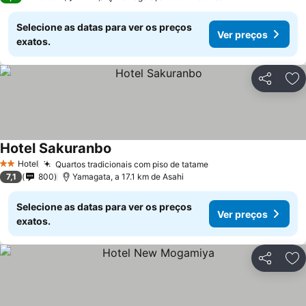
Selecione as datas para ver os preços
Ver preços
exatos.
Partilhar
Ad
Hotel Sakuranbo
Hotel
Quartos tradicionais com piso de tatame
2 Estrelas
7,1
800
Yamagata, a 17.1 km de Asahi
Selecione as datas para ver os preços
Ver preços
exatos.
Partilhar
Ad