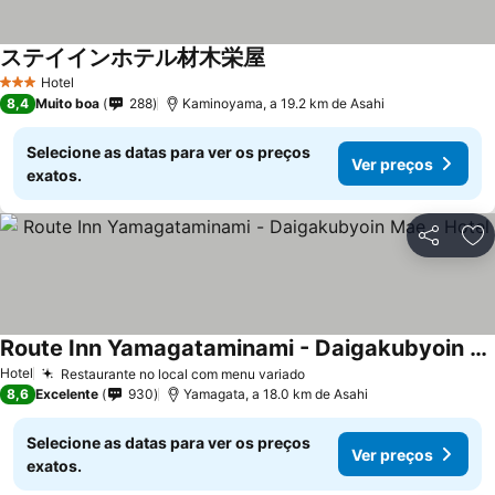
ステイインホテル材木栄屋
Hotel
3 Estrelas
8,4
Muito boa
288
Kaminoyama, a 19.2 km de Asahi
Selecione as datas para ver os preços
Ver preços
exatos.
Partilhar
Ad
Route Inn Yamagataminami - Daigakubyoin Mae - Hotel
Hotel
Restaurante no local com menu variado
8,6
Excelente
930
Yamagata, a 18.0 km de Asahi
Selecione as datas para ver os preços
Ver preços
exatos.