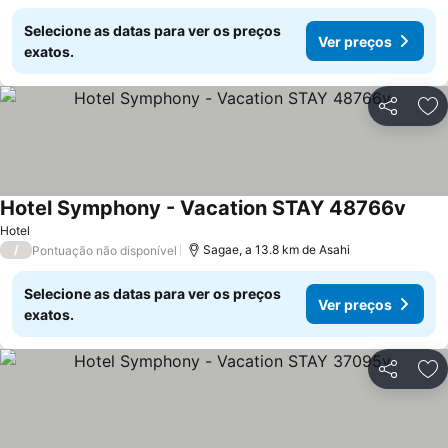
Selecione as datas para ver os preços
Ver preços
exatos.
Partilhar
Ad
Hotel Symphony - Vacation STAY 48766v
Hotel
/
Sagae, a 13.8 km de Asahi
Pontuação não disponível
Selecione as datas para ver os preços
Ver preços
exatos.
Partilhar
Ad