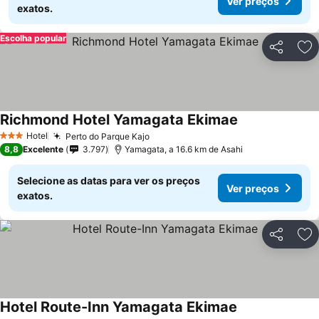
Ver preços
exatos.
Escolha popular
Partilhar
Ad
Richmond Hotel Yamagata Ekimae
Hotel
Perto do Parque Kajo
3 Estrelas
8,8
Excelente
3.797
Yamagata, a 16.6 km de Asahi
Selecione as datas para ver os preços
Ver preços
exatos.
Partilhar
Ad
Hotel Route-Inn Yamagata Ekimae