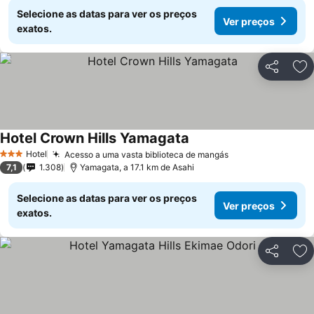
Selecione as datas para ver os preços
Ver preços
exatos.
Partilhar
Ad
Hotel Crown Hills Yamagata
Hotel
Acesso a uma vasta biblioteca de mangás
3 Estrelas
7,1
1.308
Yamagata, a 17.1 km de Asahi
Selecione as datas para ver os preços
Ver preços
exatos.
Partilhar
Ad