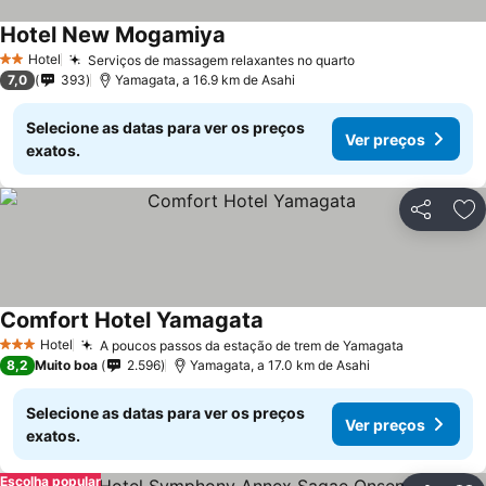
Hotel New Mogamiya
Hotel
Serviços de massagem relaxantes no quarto
2 Estrelas
7,0
393
Yamagata, a 16.9 km de Asahi
Selecione as datas para ver os preços
Ver preços
exatos.
Partilhar
Ad
Comfort Hotel Yamagata
Hotel
A poucos passos da estação de trem de Yamagata
3 Estrelas
8,2
Muito boa
2.596
Yamagata, a 17.0 km de Asahi
Selecione as datas para ver os preços
Ver preços
exatos.
Escolha popular