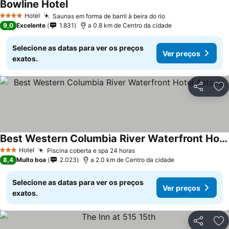
Bowline Hotel
Hotel
Saunas em forma de barril à beira do rio
4 Estrelas
9,0
Excelente
1.831
a 0.8 km de Centro da cidade
Selecione as datas para ver os preços
Ver preços
exatos.
Partilhar
Ad
Best Western Columbia River Waterfront Hotel Astoria
Hotel
Piscina coberta e spa 24 horas
3 Estrelas
8,4
Muito boa
2.023
a 2.0 km de Centro da cidade
Selecione as datas para ver os preços
Ver preços
exatos.
Partilhar
Ad