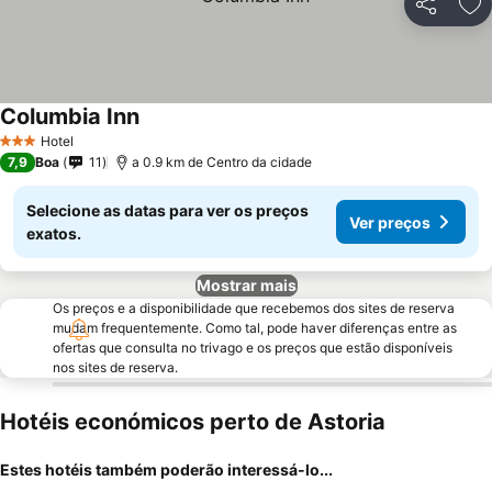
Partilhar
Ad
Columbia Inn
Hotel
3 Estrelas
7,9
Boa
11
a 0.9 km de Centro da cidade
Selecione as datas para ver os preços
Ver preços
exatos.
Mostrar mais
Os preços e a disponibilidade que recebemos dos sites de reserva
mudam frequentemente. Como tal, pode haver diferenças entre as
ofertas que consulta no trivago e os preços que estão disponíveis
nos sites de reserva.
Hotéis económicos perto de Astoria
Estes hotéis também poderão interessá-lo...