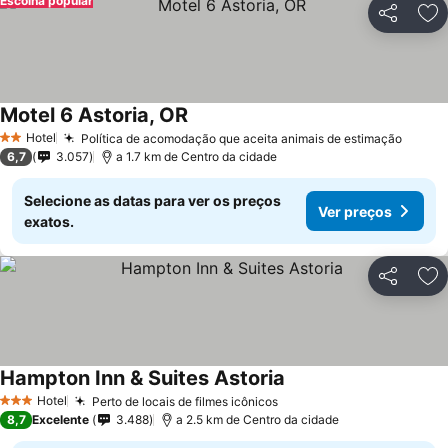
Escolha popular
Partilhar
Ad
Motel 6 Astoria, OR
Hotel
Política de acomodação que aceita animais de estimação
2 Estrelas
6,7
3.057
a 1.7 km de Centro da cidade
Selecione as datas para ver os preços
Ver preços
exatos.
Partilhar
Ad
Hampton Inn & Suites Astoria
Hotel
Perto de locais de filmes icônicos
3 Estrelas
8,7
Excelente
3.488
a 2.5 km de Centro da cidade