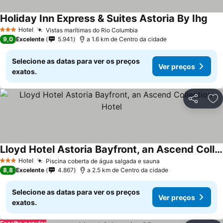
Holiday Inn Express & Suites Astoria By Ihg
Hotel
Vistas marítimas do Rio Columbia
3 Estrelas
9,0
Excelente
5.941
a 1.6 km de Centro da cidade
Selecione as datas para ver os preços
Ver preços
exatos.
Partilhar
Ad
Lloyd Hotel Astoria Bayfront, an Ascend Collection Hotel
Hotel
Piscina coberta de água salgada e sauna
3 Estrelas
8,8
Excelente
4.867
a 2.5 km de Centro da cidade
Selecione as datas para ver os preços
Ver preços
exatos.