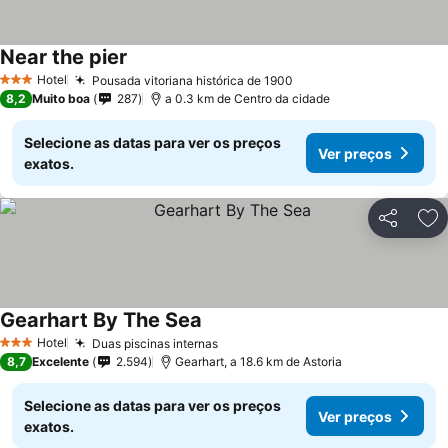
Near the pier
Hotel
Pousada vitoriana histórica de 1900
3 Estrelas
8,2
Muito boa
287
a 0.3 km de Centro da cidade
Selecione as datas para ver os preços
Ver preços
exatos.
Partilhar
Ad
Gearhart By The Sea
Hotel
Duas piscinas internas
3 Estrelas
8,7
Excelente
2.594
Gearhart, a 18.6 km de Astoria
Selecione as datas para ver os preços
Ver preços
exatos.