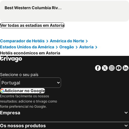
Best Western Columbia River Waterfront Hotel Astoria
Ver todas as estadias em Astoria
Comparador de Hotéis
América do Norte
Estados Unidos da América
Oregão
Astoria
Hotéis económicos em Astoria
Facebook
Twitter
Insta
Yo
Selecione o seu país
Adicionar no Google
Encontre facilmente os nossos
resultados: adicione o trivago como
fonte preferencial no Google.
Empresa
Os nossos produtos