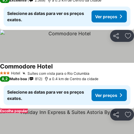
9,1
Excelente
2.569
a 0.3 km de Centro da cidade
Selecione as datas para ver os preços
Ver preços
exatos.
Partilhar
Ad
Commodore Hotel
Hotel
Suítes com vista para o Rio Columbia
3 Estrelas
8,2
Muito boa
812
a 0.4 km de Centro da cidade
Selecione as datas para ver os preços
Ver preços
exatos.
Escolha popular
Partilhar
Ad