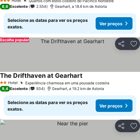
Hotel
Quartos com estilo costeiro do Pacífico Noroeste
3 Estrelas
8,6
Excelente
2.554
Gearhart, a 18.6 km de Astoria
Selecione as datas para ver os preços
Ver preços
exatos.
Escolha popular
Partilhar
Ad
The Drifthaven at Gearhart
Hotel
Experiência charmosa em uma pousada costeira
2 Estrelas
9,4
Excelente
934
Gearhart, a 19.2 km de Astoria
Selecione as datas para ver os preços
Ver preços
exatos.
Partilhar
Ad