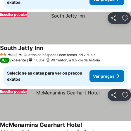
exatos.
Escolha popular
Partilhar
Ad
South Jetty Inn
Hotel
Quartos de hóspedes com temas individuais
2 Estrelas
9,3
Excelente
1.085
Warrenton, a 9.5 km de Astoria
Selecione as datas para ver os preços
Ver preços
exatos.
Escolha popular
Partilhar
Ad
McMenamins Gearhart Hotel