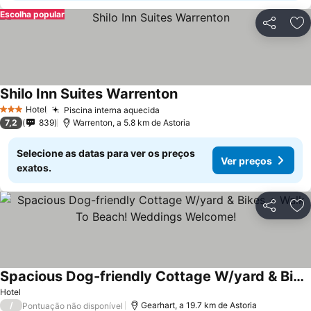
Escolha popular
Partilhar
Ad
Shilo Inn Suites Warrenton
Hotel
Piscina interna aquecida
3 Estrelas
7,2
839
Warrenton, a 5.8 km de Astoria
Selecione as datas para ver os preços
Ver preços
exatos.
Partilhar
Ad
Spacious Dog-friendly Cottage W/yard & Bikes + Walk To Beach! Weddings Welcome!
Hotel
/
Gearhart, a 19.7 km de Astoria
Pontuação não disponível