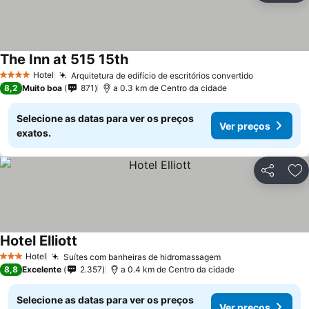
The Inn at 515 15th
Hotel
Arquitetura de edifício de escritórios convertido
4 Estrelas
8,2
Muito boa
871
a 0.3 km de Centro da cidade
Selecione as datas para ver os preços
Ver preços
exatos.
Partilhar
Ad
Hotel Elliott
Hotel
Suítes com banheiras de hidromassagem
3 Estrelas
8,8
Excelente
2.357
a 0.4 km de Centro da cidade
Selecione as datas para ver os preços
Ver preços