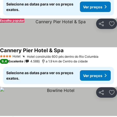
Selecione as datas para ver os preços
Ver preços
exatos.
Escolha popular
Partilhar
Ad
Cannery Pier Hotel & Spa
Hotel
Hotel construído 600 pés dentro do Rio Columbia
4 Estrelas
9,4
Excelente
4.588
a 1.9 km de Centro da cidade
Selecione as datas para ver os preços
Ver preços
exatos.
Partilhar
Ad