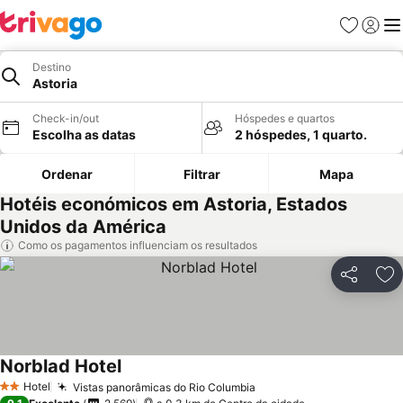
Favoritos
Iniciar
Me
Destino
Astoria
Check-in/out
Hóspedes e quartos
Escolha as datas
2 hóspedes, 1 quarto.
Ordenar
Filtrar
Mapa
Hotéis económicos em Astoria, Estados
Unidos da América
Como os pagamentos influenciam os resultados
Partilhar
Ad
Norblad Hotel
Hotel
Vistas panorâmicas do Rio Columbia
2 Estrelas