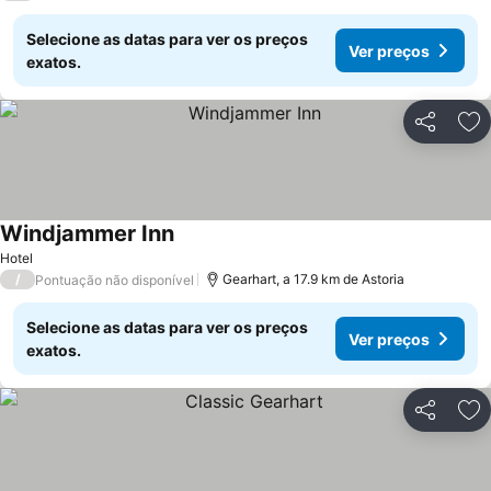
Selecione as datas para ver os preços
Ver preços
exatos.
Partilhar
Ad
Windjammer Inn
Hotel
/
Gearhart, a 17.9 km de Astoria
Pontuação não disponível
Selecione as datas para ver os preços
Ver preços
exatos.
Partilhar
Ad