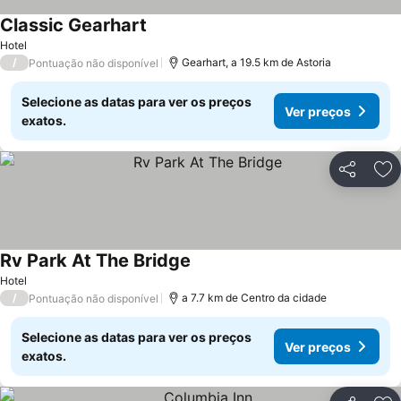
Classic Gearhart
Hotel
/
Gearhart, a 19.5 km de Astoria
Pontuação não disponível
Selecione as datas para ver os preços
Ver preços
exatos.
Partilhar
Ad
Rv Park At The Bridge
Hotel
/
a 7.7 km de Centro da cidade
Pontuação não disponível
Selecione as datas para ver os preços
Ver preços
exatos.