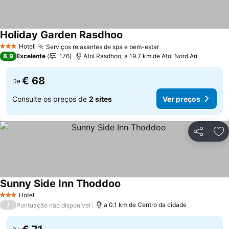
Holiday Garden Rasdhoo
Ver preços
Hotel
Serviços relaxantes de spa e bem-estar
Ver preços
3 Estrelas
8,9
Excelente
176
Atol Rasdhoo, a 19.7 km de Atol Nord Ari
€ 68
De
Consulte os preços de
2 sites
Ver preços
Partilhar
Ad
Sunny Side Inn Thoddoo
Ver preços
Hotel
3 Estrelas
/
a 0.1 km de Centro da cidade
Pontuação não disponível