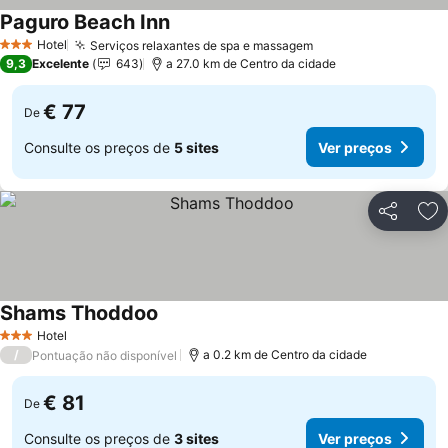
Paguro Beach Inn
Ver preços
Hotel
Serviços relaxantes de spa e massagem
Ver preços
3 Estrelas
9,3
Excelente
643
a 27.0 km de Centro da cidade
€ 77
De
Consulte os preços de
5 sites
Ver preços
Partilhar
Ad
Shams Thoddoo
Ver preços
Hotel
3 Estrelas
/
a 0.2 km de Centro da cidade
Pontuação não disponível
€ 81
De
Consulte os preços de
3 sites
Ver preços