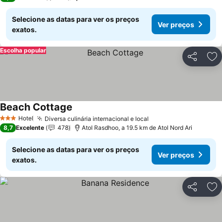
Selecione as datas para ver os preços
Ver preços
exatos.
Escolha popular
Partilhar
Ad
Beach Cottage
Ver preços
Hotel
Diversa culinária internacional e local
Ver preços
3 Estrelas
8,7
Excelente
478
Atol Rasdhoo, a 19.5 km de Atol Nord Ari
Selecione as datas para ver os preços
Ver preços
exatos.
Partilhar
Ad