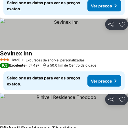
Selecione as datas para ver os preços
Ver preços
exatos.
Partilhar
Ad
Sevinex Inn
Ver preços
Hotel
Excursões de snorkel personalizadas
Ver preços
3 Estrelas
9,5
Excelente
497
a 50.0 km de Centro da cidade
Selecione as datas para ver os preços
Ver preços
exatos.
Partilhar
Ad