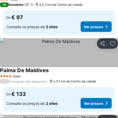
3 Estrelas
10
Excelente
1
a 0.2 km de Centro da cidade
€ 97
De
Consulte os preços de
2 sites
Ver preços
Partilhar
Ad
Palma De Maldives
Ver preços
Hotel
4 Estrelas
/
a 0.1 km de Centro da cidade
Pontuação não disponível
€ 133
De
Consulte os preços de
2 sites
Ver preços