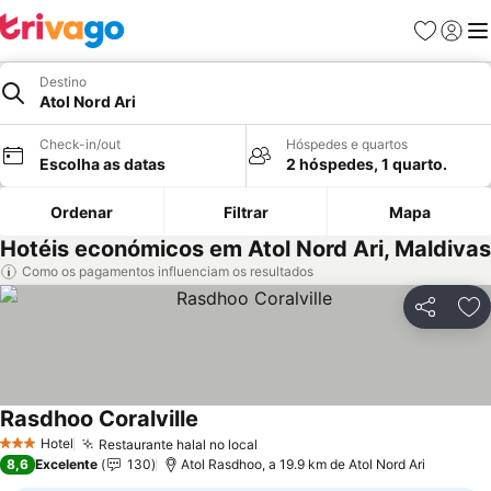
Favoritos
Iniciar
Me
Destino
Atol Nord Ari
Check-in/out
Hóspedes e quartos
Escolha as datas
2 hóspedes, 1 quarto.
Ordenar
Filtrar
Mapa
Hotéis económicos em Atol Nord Ari, Maldivas
Como os pagamentos influenciam os resultados
Partilhar
Ad
Rasdhoo Coralville
Ver preços
Hotel
Restaurante halal no local
Ver preços
3 Estrelas
8,6
Excelente
130
Atol Rasdhoo, a 19.9 km de Atol Nord Ari