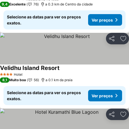
3 Estrelas
9,4
Excelente
76
a 0.3 km de Centro da cidade
Selecione as datas para ver os preços
Ver preços
exatos.
Partilhar
Ad
Velidhu Island Resort
Ver preços
Hotel
4 Estrelas
8,1
Muito boa
56
a 0.1 km da praia
Selecione as datas para ver os preços
Ver preços
exatos.
Partilhar
Ad