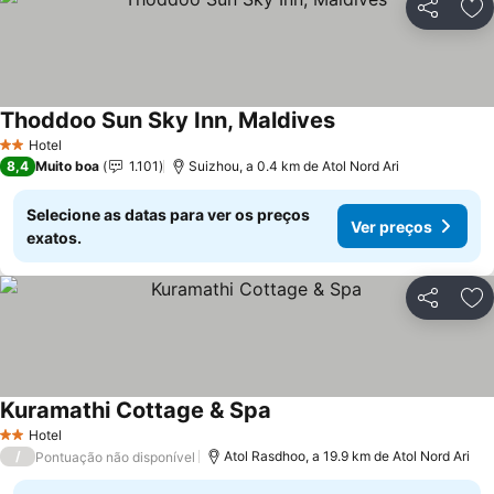
Partilhar
Ad
Thoddoo Sun Sky Inn, Maldives
Ver preços
Hotel
2 Estrelas
8,4
Muito boa
1.101
Suizhou, a 0.4 km de Atol Nord Ari
Selecione as datas para ver os preços
Ver preços
exatos.
Partilhar
Ad
Kuramathi Cottage & Spa
Ver preços
Hotel
2 Estrelas
/
Atol Rasdhoo, a 19.9 km de Atol Nord Ari
Pontuação não disponível