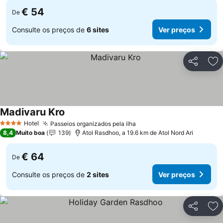
€ 54
De
Consulte os preços de
6 sites
Ver preços
Partilhar
Ad
Madivaru Kro
Ver preços
Hotel
Passeios organizados pela ilha
Ver preços
4 Estrelas
8,4
Muito boa
139
Atol Rasdhoo, a 19.6 km de Atol Nord Ari
€ 64
De
Consulte os preços de
2 sites
Ver preços
Partilhar
Ad