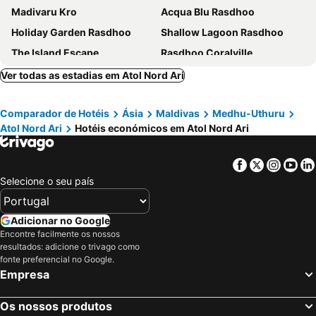
Madivaru Kro
Acqua Blu Rasdhoo
Holiday Garden Rasdhoo
Shallow Lagoon Rasdhoo
The Island Escape
Rasdhoo Coralville
Hakuna Maldives
Sevinex Inn
Ver todas as estadias em Atol Nord Ari
Thoddoo Garden Inn
Rihiveli Residence Thoddoo
Comparador de Hotéis
Ásia
Maldivas
Medhu-Uthuru
Rangali thoddoo Maldives
Shams Thoddoo
Atol Nord Ari
Hotéis económicos em Atol Nord Ari
Thoddoo Island Holiday
Chillax Thoddoo
Ras Rana Lodge
Facebook
Twitter
Insta
Yo
Selecione o seu país
Adicionar no Google
Encontre facilmente os nossos
resultados: adicione o trivago como
fonte preferencial no Google.
Empresa
Os nossos produtos