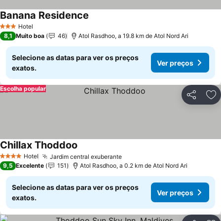
Banana Residence
Ver preços
Hotel
3 Estrelas
8,1
Muito boa
46
Atol Rasdhoo, a 19.8 km de Atol Nord Ari
Selecione as datas para ver os preços
Ver preços
exatos.
Escolha popular
Partilhar
Ad
Chillax Thoddoo
Ver preços
Hotel
Jardim central exuberante
Ver preços
4 Estrelas
9,5
Excelente
151
Atol Rasdhoo, a 0.2 km de Atol Nord Ari
Selecione as datas para ver os preços
Ver preços
exatos.