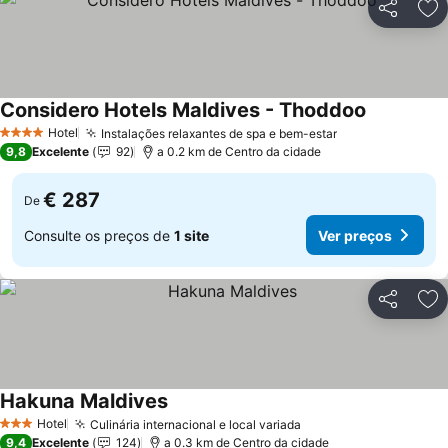
Partilhar
Ad
Considero Hotels Maldives - Thoddoo
Ver preços
Hotel
Instalações relaxantes de spa e bem-estar
Ver preços
4 Estrelas
9,8
Excelente
92
a 0.2 km de Centro da cidade
€ 287
De
Consulte os preços de
1 site
Ver preços
Partilhar
Ad
Hakuna Maldives
Ver preços
Hotel
Culinária internacional e local variada
Ver preços
3 Estrelas
9,4
Excelente
124
a 0.3 km de Centro da cidade