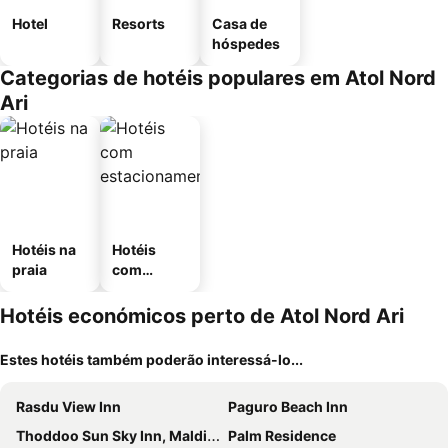
Hotel
Resorts
Casa de
hóspedes
Categorias de hotéis populares em Atol Nord
Ari
Hotéis na
Hotéis
praia
com
estaciona
mento
Hotéis económicos perto de Atol Nord Ari
Estes hotéis também poderão interessá-lo...
Rasdu View Inn
Paguro Beach Inn
Thoddoo Sun Sky Inn, Maldives
Palm Residence