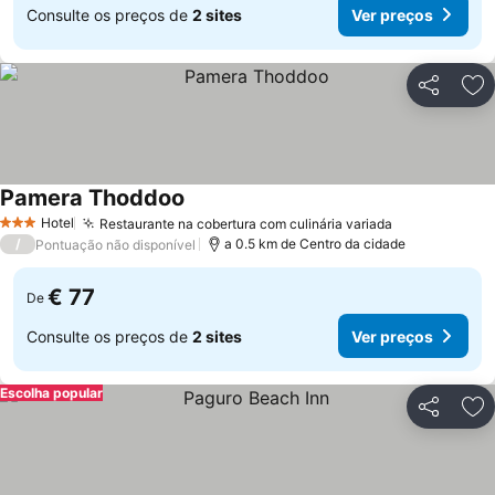
Consulte os preços de
2 sites
Ver preços
Partilhar
Ad
Pamera Thoddoo
Ver preços
Hotel
Restaurante na cobertura com culinária variada
Ver preços
3 Estrelas
/
a 0.5 km de Centro da cidade
Pontuação não disponível
€ 77
De
Consulte os preços de
2 sites
Ver preços
Escolha popular
Partilhar
Ad