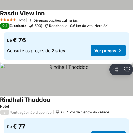
Rasdu View Inn
Ver preços
Hotel
Diversas opções culinárias
Ver preços
5 Estrelas
9,1
Excelente
509
Rasdhoo, a 19.6 km de Atol Nord Ari
€ 76
De
Consulte os preços de
2 sites
Ver preços
Partilhar
Ad
Rindhali Thoddoo
Ver preços
Hotel
/
a 0.4 km de Centro da cidade
Pontuação não disponível
€ 77
De