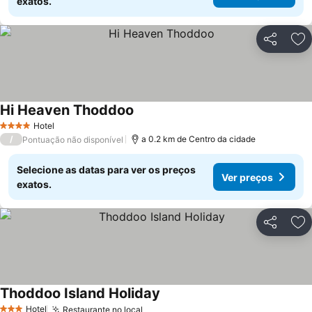
exatos.
Partilhar
Ad
Hi Heaven Thoddoo
Ver preços
Hotel
4 Estrelas
/
a 0.2 km de Centro da cidade
Pontuação não disponível
Selecione as datas para ver os preços
Ver preços
exatos.
Partilhar
Ad
Thoddoo Island Holiday
Ver preços
Hotel
Restaurante no local
Ver preços