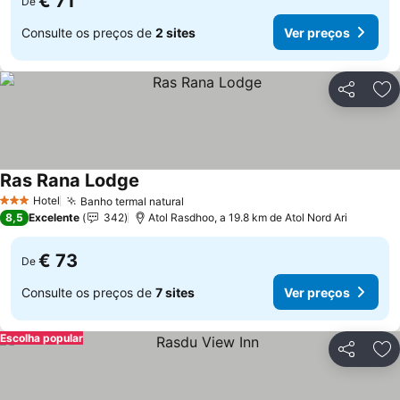
€ 71
De
Consulte os preços de
2 sites
Ver preços
Partilhar
Ad
Ras Rana Lodge
Ver preços
Hotel
Banho termal natural
Ver preços
3 Estrelas
8,5
Excelente
342
Atol Rasdhoo, a 19.8 km de Atol Nord Ari
€ 73
De
Consulte os preços de
7 sites
Ver preços
Escolha popular
Partilhar
Ad