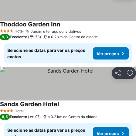
Thoddoo Garden Inn
Ver preços
Hotel
Jardim e terraço convidativos
Ver preços
4 Estrelas
9,3
Excelente
73
a 0.2 km de Centro da cidade
Selecione as datas para ver os preços
Ver preços
exatos.
Partilhar
Ad
Sands Garden Hotel
Ver preços
Hotel
4 Estrelas
8,5
Excelente
97
a 0.2 km de Centro da cidade
Selecione as datas para ver os preços
Ver preços