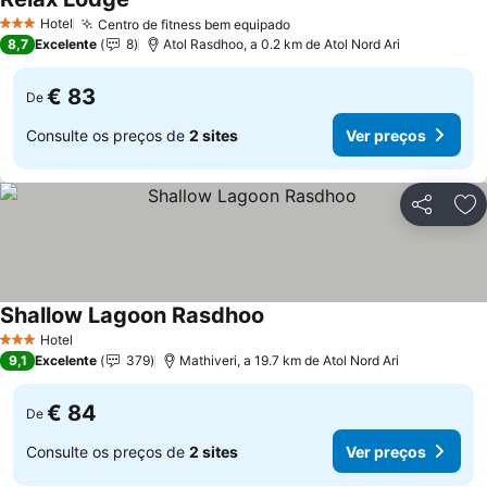
Ver preços
Hotel
Centro de fitness bem equipado
Ver preços
3 Estrelas
8,7
Excelente
8
Atol Rasdhoo, a 0.2 km de Atol Nord Ari
€ 83
De
Consulte os preços de
2 sites
Ver preços
Partilhar
Ad
Shallow Lagoon Rasdhoo
Ver preços
Hotel
3 Estrelas
9,1
Excelente
379
Mathiveri, a 19.7 km de Atol Nord Ari
€ 84
De
Consulte os preços de
2 sites
Ver preços