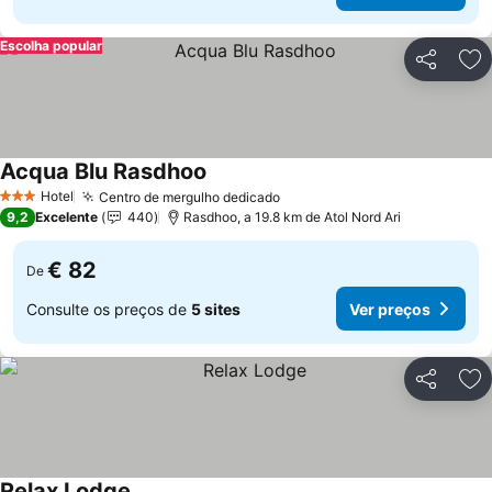
Escolha popular
Partilhar
Ad
Acqua Blu Rasdhoo
Ver preços
Hotel
Centro de mergulho dedicado
Ver preços
3 Estrelas
9,2
Excelente
440
Rasdhoo, a 19.8 km de Atol Nord Ari
€ 82
De
Consulte os preços de
5 sites
Ver preços
Partilhar
Ad
Relax Lodge