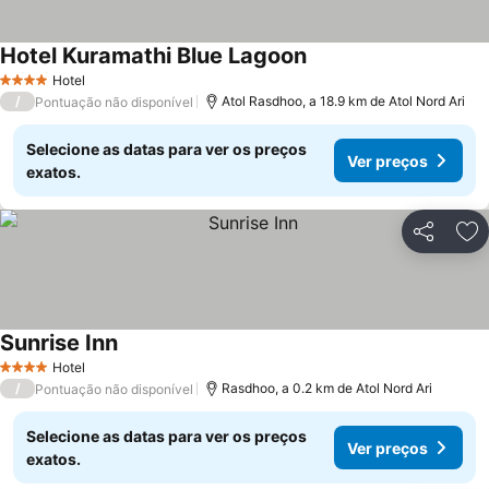
Hotel Kuramathi Blue Lagoon
Ver preços
Hotel
4 Estrelas
/
Atol Rasdhoo, a 18.9 km de Atol Nord Ari
Pontuação não disponível
Selecione as datas para ver os preços
Ver preços
exatos.
Partilhar
Ad
Sunrise Inn
Ver preços
Hotel
4 Estrelas
/
Rasdhoo, a 0.2 km de Atol Nord Ari
Pontuação não disponível
Selecione as datas para ver os preços
Ver preços
exatos.