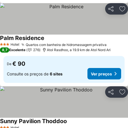
Partilhar
Ad
Palm Residence
Ver preços
Hotel
Quartos com banheira de hidromassagem privativa
Ver preço
3 Estrelas
8,7
Excelente
276
Atol Rasdhoo, a 19.9 km de Atol Nord Ari
€ 90
De
Consulte os preços de
6 sites
Ver preços
Partilhar
Ad
Sunny Pavilion Thoddoo
Ver preços
Hotel