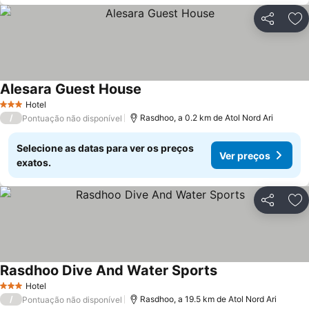
Partilhar
Ad
Alesara Guest House
Ver preços
Hotel
3 Estrelas
/
Rasdhoo, a 0.2 km de Atol Nord Ari
Pontuação não disponível
Selecione as datas para ver os preços
Ver preços
exatos.
Partilhar
Ad
Rasdhoo Dive And Water Sports
Ver preços
Hotel
3 Estrelas
/
Rasdhoo, a 19.5 km de Atol Nord Ari
Pontuação não disponível