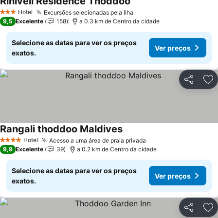
Rihiveli Residence Thoddoo
Ver preços
Hotel
Excursões selecionadas pela ilha
Ver preços
3 Estrelas
9,5
Excelente
158
a 0.3 km de Centro da cidade
Selecione as datas para ver os preços
Ver preços
exatos.
Partilhar
Ad
Rangali thoddoo Maldives
Ver preços
Hotel
Acesso a uma área de praia privada
Ver preços
4 Estrelas
9,9
Excelente
39
a 0.2 km de Centro da cidade
Selecione as datas para ver os preços
Ver preços
exatos.
Partilhar
Ad