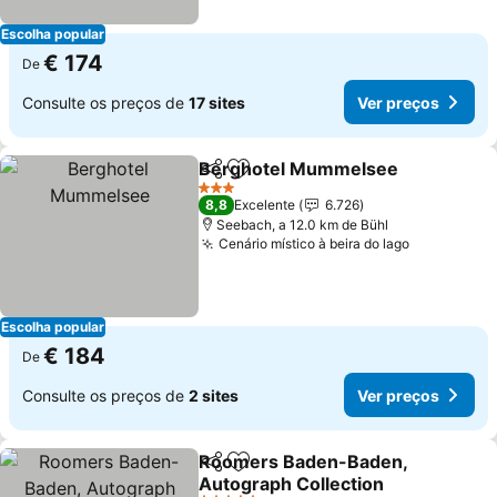
Escolha popular
€ 174
De
Consulte os preços de
17 sites
Ver preços
Berghotel Mummelsee
Partilhar
Adicionar aos favoritos
3 Estrelas
8,8
Excelente
6.726
Seebach, a 12.0 km de Bühl
Cenário místico à beira do lago
Escolha popular
€ 184
De
Consulte os preços de
2 sites
Ver preços
Roomers Baden-Baden,
Partilhar
Adicionar aos favoritos
Autograph Collection