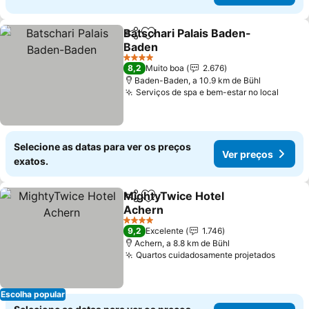
Batschari Palais Baden-
Partilhar
Adicionar aos favoritos
Baden
4 Estrelas
8,2
Muito boa
2.676
Baden-Baden, a 10.9 km de Bühl
Serviços de spa e bem-estar no local
Selecione as datas para ver os preços
Ver preços
exatos.
MightyTwice Hotel
Partilhar
Adicionar aos favoritos
Achern
4 Estrelas
9,2
Excelente
1.746
Achern, a 8.8 km de Bühl
Quartos cuidadosamente projetados
Escolha popular