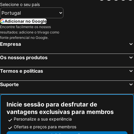
Steigenberger Icon Europäischer Hof Baden-Baden
HELIOPARK Bad Hotel zum Hirsch
Selecione o seu país
Hotel Rathausglöckel
Hotel Quellenhof
Hotel Neuer Karlshof
Hotel Schwan
Adicionar no Google
Encontre facilmente os nossos
Hotel Baden-Baden
Landgasthof Waldhorn
resultados: adicione o trivago como
ibis Styles Rastatt Baden-Baden
Hotel Am Froschbächel
fonte preferencial no Google.
Empresa
Hotel & Restaurant Rebstock
Weinberg
Berghof Grüner Baum
Maison Messmer Baden-Baden
Os nossos produtos
Hotel Haus Reichert
Boutique Hotel Societe
Termos e políticas
Hotel am Friedrichsbad
Gasthaus Roter Ochsen
Hotel Restaurant Da Franco
Trang Hotel Rastatt
Suporte
Kloster Maria Hilf
Jägersteig
Best Business Bühl - Boardinghouse
Rebstock Kappelwindeck
Inicie sessão para desfrutar de
Adler
Hotel Altenberg
vantagens exclusivas para membros
Hotel Residenz im Schloss Neuweier
Hotel Heiligenstein
Personalize a sua experiência
Gasthaus Pension zur Linde
Haus Rebland Urlaubsglück-Hotel
Ofertas e preços para membros
Hotel Zur Post
Schloss Bühlerhöhe