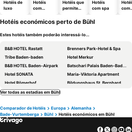
Hotéis de
Hotéis
Hotéis que
Hotéis
Hoté
luxo
com
permitem
com spa
com
piscinas
animais
esta
ment
Hotéis económicos perto de Bühl
Estes hotéis também poderão interessá-lo...
B&B HOTEL Rastatt
Brenners Park-Hotel & Spa
Tribe Baden-baden
Hotel Merkur
B&B HOTEL Baden-Airpark
Batschari Palais Baden-Baden
Hotel SONATA
Maria-Viktoria Apartment
Hotel Römerhof
Bildungshaus St. Bernhard - Wohnen und Tagen
Hotel Rebenhof
MightyTwice Hotel Achern
Ver todas as estadias em Bühl
Holiday Inn Express Baden - Baden By Ihg
Landgasthof Rebstock
Comparador de Hotéis
Europa
Alemanha
Landhotel Rebstock
Hotel Löhr
Bade-Vurtemberga
Bühl
Hotéis económicos em Bühl
THE FLORIS - former Hotel am Sophienpark
Hotel Bischoff
Schwarzwaldhotel Sonne
Leonardo Royal Hotel Baden-Baden
Facebook
Twitter
Insta
Yo