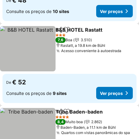
€ 48
De
Consulte os preços de
10 sites
Ver preços
B&B HOTEL Rastatt
Partilhar
Adicionar aos favoritos
3 Estrelas
7,6
Boa
3.510
Rastatt, a 19.8 km de Bühl
Acesso conveniente à autoestrada
€ 52
De
Consulte os preços de
9 sites
Ver preços
Tribe Baden-baden
Partilhar
Adicionar aos favoritos
4 Estrelas
8,4
Muito boa
2.862
Baden-Baden, a 11.1 km de Bühl
Quartos com vistas panorâmicas do spa