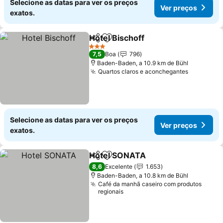
Selecione as datas para ver os preços
Ver preços
exatos.
Hotel Bischoff
Partilhar
Adicionar aos favoritos
3 Estrelas
7,5
Boa
796
Baden-Baden, a 10.9 km de Bühl
Quartos claros e aconchegantes
Selecione as datas para ver os preços
Ver preços
exatos.
Hotel SONATA
Partilhar
Adicionar aos favoritos
8,6
Excelente
1.653
Baden-Baden, a 10.8 km de Bühl
Café da manhã caseiro com produtos
regionais