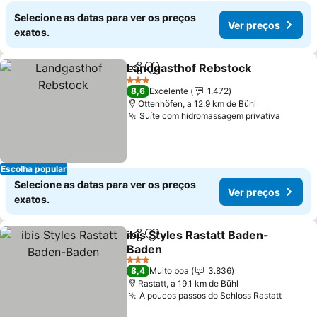
Selecione as datas para ver os preços
Ver preços
exatos.
Landgasthof Rebstock
Partilhar
Adicionar aos favoritos
3 Estrelas
8,6
Excelente
1.472
Ottenhöfen, a 12.9 km de Bühl
Suíte com hidromassagem privativa
Escolha popular
Selecione as datas para ver os preços
Ver preços
exatos.
ibis Styles Rastatt Baden-
Partilhar
Adicionar aos favoritos
Baden
3 Estrelas
8,4
Muito boa
3.836
Rastatt, a 19.1 km de Bühl
A poucos passos do Schloss Rastatt