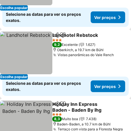
Escolha popular
Selecione as datas para ver os preços
Ver preços
exatos.
Landhotel Rebstock
Partilhar
Adicionar aos favoritos
3 Estrelas
9,2
Excelente
1.627
Oberkirch, a 19.7 km de Bühl
Vistas panorâmicas do Vale Rench
Escolha popular
Selecione as datas para ver os preços
Ver preços
exatos.
Holiday Inn Express
Partilhar
Adicionar aos favoritos
Baden - Baden By Ihg
3 Estrelas
8,3
Muito boa
7.438
Baden-Baden, a 10.7 km de Bühl
Terraço com vista para a Floresta Negra