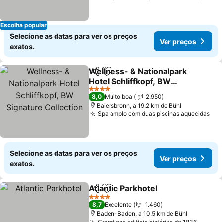
Escolha popular
Selecione as datas para ver os preços
Ver preços
exatos.
Wellness- & Nationalpark
Partilhar
Adicionar aos favoritos
Hotel Schliffkopf, BW
Signature Collection
4 Estrelas
8,0
Muito boa
2.950
Baiersbronn, a 19.2 km de Bühl
Spa amplo com duas piscinas aquecidas
Selecione as datas para ver os preços
Ver preços
exatos.
Atlantic Parkhotel
Partilhar
Adicionar aos favoritos
4 Estrelas
8,7
Excelente
1.460
Baden-Baden, a 10.5 km de Bühl
Grandioso edifício histórico de 1836