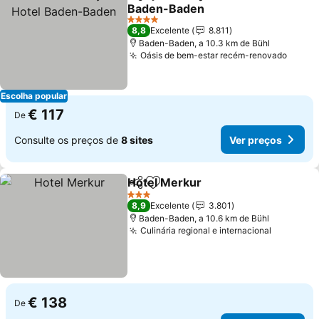
Partilhar
Adicionar aos favoritos
Baden-Baden
4 Estrelas
8,8
Excelente
8.811
Baden-Baden, a 10.3 km de Bühl
Oásis de bem-estar recém-renovado
Escolha popular
€ 117
De
Consulte os preços de
8 sites
Ver preços
Hotel Merkur
Partilhar
Adicionar aos favoritos
3 Estrelas
8,9
Excelente
3.801
Baden-Baden, a 10.6 km de Bühl
Culinária regional e internacional
€ 138
De