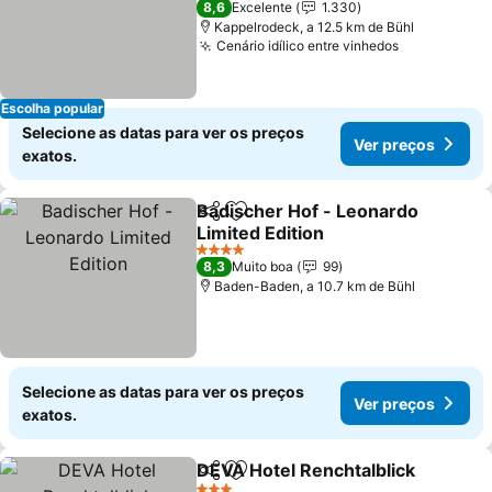
8,6
Excelente
1.330
Kappelrodeck, a 12.5 km de Bühl
Cenário idílico entre vinhedos
Escolha popular
Selecione as datas para ver os preços
Ver preços
exatos.
Badischer Hof - Leonardo
Partilhar
Adicionar aos favoritos
Limited Edition
4 Estrelas
8,3
Muito boa
99
Baden-Baden, a 10.7 km de Bühl
Selecione as datas para ver os preços
Ver preços
exatos.
DEVA Hotel Renchtalblick
Partilhar
Adicionar aos favoritos