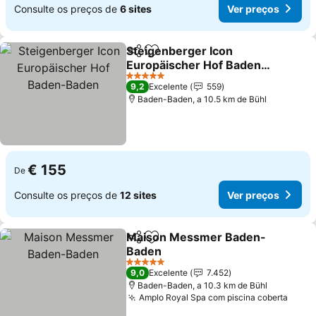
Consulte os preços de
6 sites
Ver preços
Steigenberger Icon
Partilhar
Adicionar aos favoritos
Europäischer Hof Baden-
Baden
5 Estrelas
9,2
Excelente
559
Baden-Baden, a 10.5 km de Bühl
€ 155
De
Consulte os preços de
12 sites
Ver preços
Maison Messmer Baden-
Partilhar
Adicionar aos favoritos
Baden
5 Estrelas
9,0
Excelente
7.452
Baden-Baden, a 10.3 km de Bühl
Amplo Royal Spa com piscina coberta