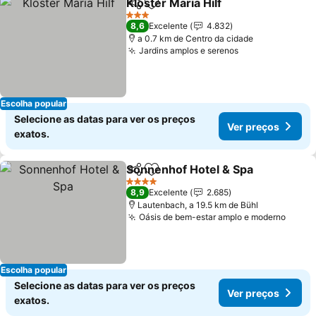
Kloster Maria Hilf
Partilhar
Adicionar aos favoritos
3 Estrelas
8,6
Excelente
4.832
a 0.7 km de Centro da cidade
Jardins amplos e serenos
Escolha popular
Selecione as datas para ver os preços
Ver preços
exatos.
Sonnenhof Hotel & Spa
Partilhar
Adicionar aos favoritos
4 Estrelas
8,9
Excelente
2.685
Lautenbach, a 19.5 km de Bühl
Oásis de bem-estar amplo e moderno
Escolha popular
Selecione as datas para ver os preços
Ver preços
exatos.