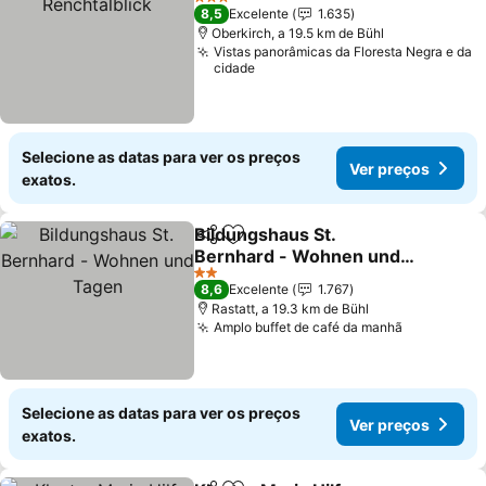
3 Estrelas
8,5
Excelente
1.635
Oberkirch, a 19.5 km de Bühl
Vistas panorâmicas da Floresta Negra e da
cidade
Selecione as datas para ver os preços
Ver preços
exatos.
Bildungshaus St.
Partilhar
Adicionar aos favoritos
Bernhard - Wohnen und
Tagen
2 Estrelas
8,6
Excelente
1.767
Rastatt, a 19.3 km de Bühl
Amplo buffet de café da manhã
Selecione as datas para ver os preços
Ver preços
exatos.