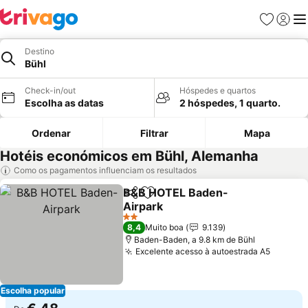
Favoritos
Iniciar
Me
Destino
Bühl
Check-in/out
Hóspedes e quartos
Escolha as datas
2 hóspedes, 1 quarto.
Ordenar
Filtrar
Mapa
Hotéis económicos em Bühl, Alemanha
Como os pagamentos influenciam os resultados
B&B HOTEL Baden-
Partilhar
Adicionar aos favoritos
Airpark
2 Estrelas
8,4
Muito boa
9.139
Baden-Baden, a 9.8 km de Bühl
Excelente acesso à autoestrada A5
Escolha popular