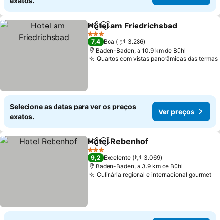
exatos.
Hotel am Friedrichsbad
Partilhar
Adicionar aos favoritos
3 Estrelas
7,4
Boa
3.286
Baden-Baden, a 10.9 km de Bühl
Quartos com vistas panorâmicas das termas
Selecione as datas para ver os preços
Ver preços
exatos.
Hotel Rebenhof
Partilhar
Adicionar aos favoritos
3 Estrelas
9,2
Excelente
3.069
Baden-Baden, a 3.9 km de Bühl
Culinária regional e internacional gourmet