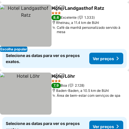
Hotel Landgasthof Ratz
Partilhar
Adicionar aos favoritos
3 Estrelas
8,6
Excelente
1.333
Rheinau, a 11.4 km de Bühl
Café da manhã personalizado servido à
mesa
Escolha popular
Selecione as datas para ver os preços
Ver preços
exatos.
Hotel Löhr
Partilhar
Adicionar aos favoritos
3 Estrelas
7,9
Boa
2.128
Baden-Baden, a 10.5 km de Bühl
Área de bem-estar com serviços de spa
Selecione as datas para ver os preços
Ver preços