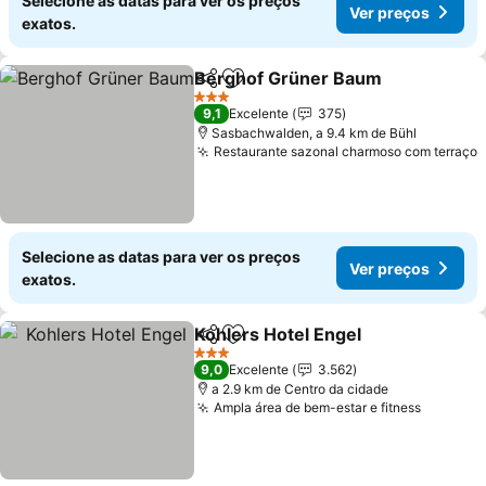
Selecione as datas para ver os preços
Ver preços
exatos.
Berghof Grüner Baum
Partilhar
Adicionar aos favoritos
3 Estrelas
9,1
Excelente
375
Sasbachwalden, a 9.4 km de Bühl
Restaurante sazonal charmoso com terraço
Selecione as datas para ver os preços
Ver preços
exatos.
Kohlers Hotel Engel
Partilhar
Adicionar aos favoritos
3 Estrelas
9,0
Excelente
3.562
a 2.9 km de Centro da cidade
Ampla área de bem-estar e fitness