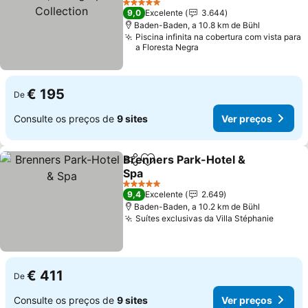
5 Estrelas
9,0
Excelente
3.644
Baden-Baden, a 10.8 km de Bühl
Piscina infinita na cobertura com vista para
a Floresta Negra
€ 195
De
Consulte os preços de
9 sites
Ver preços
Brenners Park-Hotel &
Partilhar
Adicionar aos favoritos
Spa
5 Estrelas
9,4
Excelente
2.649
Baden-Baden, a 10.2 km de Bühl
Suítes exclusivas da Villa Stéphanie
€ 411
De
Consulte os preços de
9 sites
Ver preços