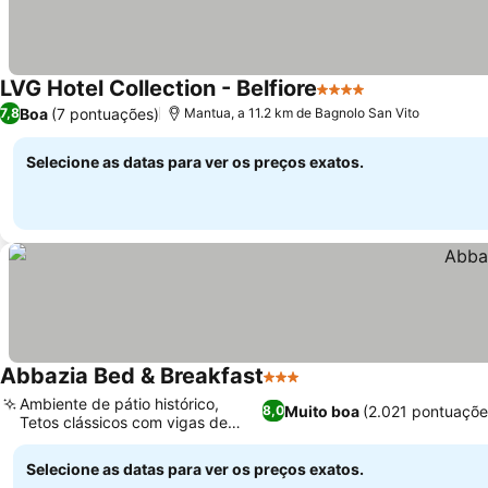
LVG Hotel Collection - Belfiore
4 Estrelas
Ver preços
Boa
(7 pontuações)
7,8
Mantua, a 11.2 km de Bagnolo San Vito
Selecione as datas para ver os preços exatos.
Abbazia Bed & Breakfast
3 Estrelas
Ver preços
Ambiente de pátio histórico,
Muito boa
(2.021 pontuaçõe
8,0
Tetos clássicos com vigas de
Ver preços
madeira
Selecione as datas para ver os preços exatos.