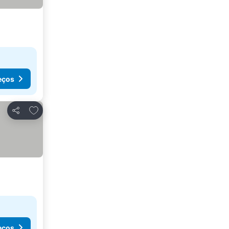
eços
Adicionar aos favoritos
Partilhar
eços