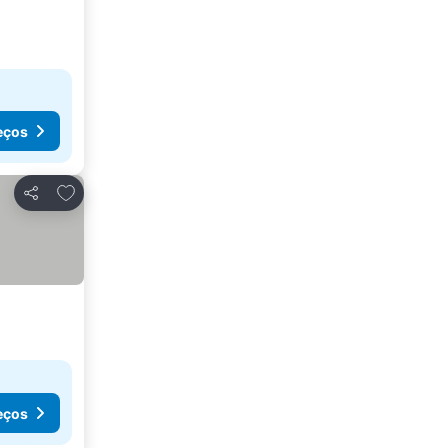
eços
Adicionar aos favoritos
Partilhar
eços