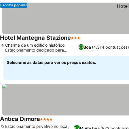
Escolha popular
Hotel Mantegna Stazione
3 Estrelas
Ver preços
Charme de um edifício histórico,
Boa
(4.314 pontuações)
7,7
Estacionamento dedicado para
Ver preços
bicicletas
Selecione as datas para ver os preços exatos.
Antica Dimora
4 Estrelas
Ver preços
Estacionamento privativo no local,
Muito boa
(973 pontuaçõ
8,2