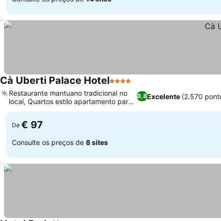
Cà Uberti Palace Hotel
4 Estrelas
Ver preços
Restaurante mantuano tradicional no
Excelente
(2.570 pont
8,8
local, Quartos estilo apartamento para
Ver preços
famílias
€ 97
De
Consulte os preços de
8 sites