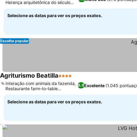
Herança arquitetônica do século
Ver preços
XVIII
Selecione as datas para ver os preços exatos.
Escolha popular
Agriturismo Beatilla
4 Estrelas
Ver preços
Interação com animais da fazenda,
Excelente
(1.045 pontuaç
8,9
Restaurante farm-to-table
Ver preços
adjacente
Selecione as datas para ver os preços exatos.