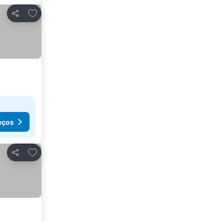
Adicionar aos favoritos
Partilhar
eços
Adicionar aos favoritos
Partilhar