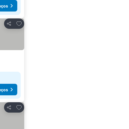
eços
Adicionar aos favoritos
Partilhar
eços
Adicionar aos favoritos
Partilhar