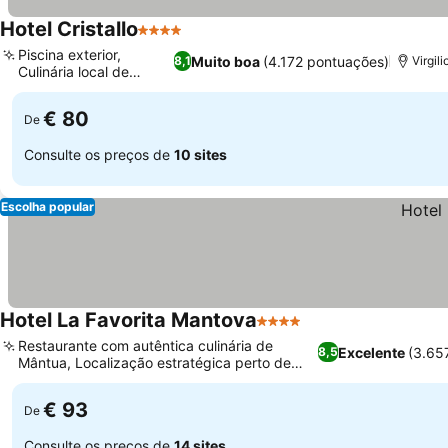
Hotel Cristallo
4 Estrelas
Ver preços
Piscina exterior,
Muito boa
(4.172 pontuações)
8,1
Virgil
Culinária local de
Ver preços
Mântua
€ 80
De
Consulte os preços de
10 sites
Escolha popular
Hotel La Favorita Mantova
4 Estrelas
Ver preços
Restaurante com autêntica culinária de
Excelente
(3.65
8,5
Mântua, Localização estratégica perto de
Ver preços
Mântua e autoestradas
€ 93
De
Consulte os preços de
14 sites