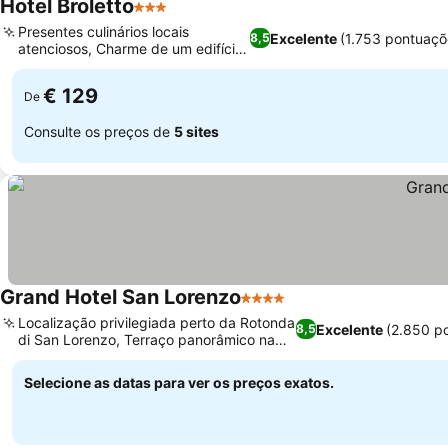
Hotel Broletto
3 Estrelas
Ver preços
Presentes culinários locais
Excelente
(1.753 pontuaçõ
8,5
atenciosos, Charme de um edifício
Ver preços
histórico
€ 129
De
Consulte os preços de
5 sites
Grand Hotel San Lorenzo
4 Estrelas
Ver preços
Localização privilegiada perto da Rotonda
Excelente
(2.850 p
8,5
di San Lorenzo, Terraço panorâmico na
Ver preços
cobertura
Selecione as datas para ver os preços exatos.