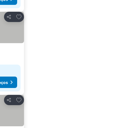
Adicionar aos favoritos
Partilhar
eços
Adicionar aos favoritos
Partilhar