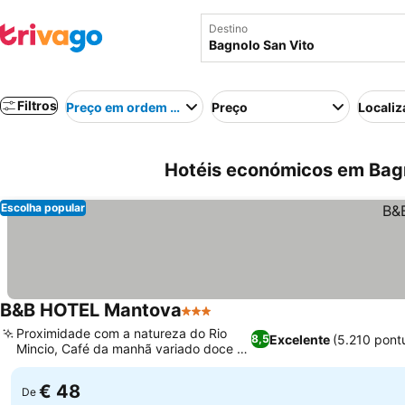
Destino
Filtros
Preço em ordem crescente
Preço
Localiz
Hotéis económicos em Bagno
Escolha popular
B&B HOTEL Mantova
3 Estrelas
Ver preços
Proximidade com a natureza do Rio
Excelente
(5.210 pont
8,5
Mincio, Café da manhã variado doce e
Ver preços
salgado
€ 48
De