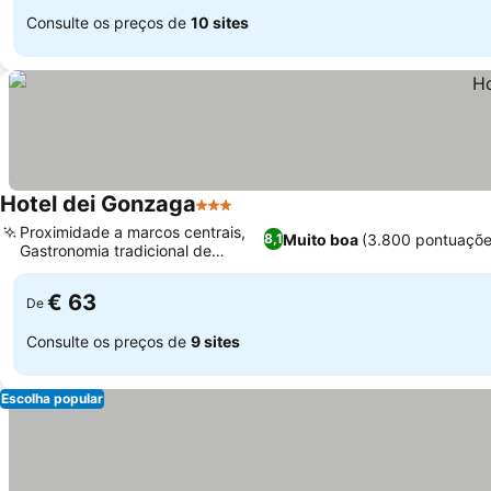
Consulte os preços de
10 sites
Hotel dei Gonzaga
3 Estrelas
Ver preços
Proximidade a marcos centrais,
Muito boa
(3.800 pontuaçõe
8,1
Gastronomia tradicional de
Ver preços
Mântua
€ 63
De
Consulte os preços de
9 sites
Escolha popular