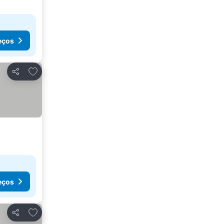
eços
Adicionar aos favoritos
Partilhar
eços
Adicionar aos favoritos
Partilhar