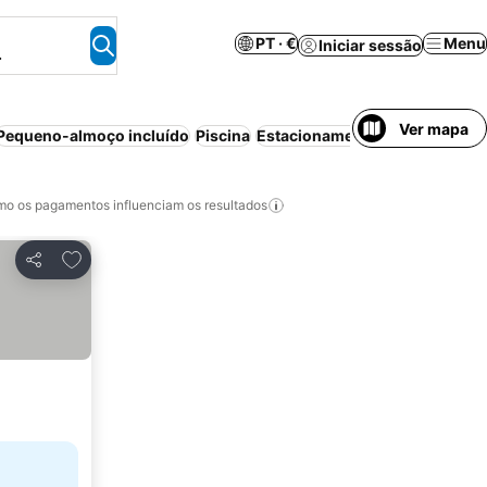
PT · €
Menu
Iniciar sessão
.
Ver mapa
Pequeno-almoço incluído
Piscina
Estacionamento
Praia
Cancela
o os pagamentos influenciam os resultados
Adicionar aos favoritos
Partilhar