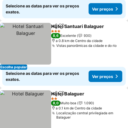
Selecione as datas para ver os preços
Ver preços
exatos.
Hotel Santuari Balaguer
Partilhar
Adicionar aos favoritos
Ve
3 Estrelas
8,6
Excelente
930
a 0.8 km de Centro da cidade
Vistas panorâmicas da cidade e do rio
Ver 
Escolha popular
Selecione as datas para ver os preços
Ver preços
exatos.
Hotel Balaguer
Partilhar
Adicionar aos favoritos
Ver preços
2 Estrelas
8,0
Muito boa
1.090
a 0.1 km de Centro da cidade
Localização central privilegiada em
Balaguer