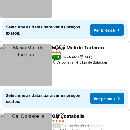
Selecione as datas para ver os preços
Ver preços
exatos.
Masia Molí de Tartareu
Partilhar
Adicionar aos favoritos
Ver
3 Estrelas
9,1
Excelente
566
Valbona, a 14.5 km de Balaguer
Selecione as datas para ver os preços
Ver preços
exatos.
Cal Comabella
Partilhar
Adicionar aos favoritos
Ver preços
4 Estrelas
/
Pontuação não disponível