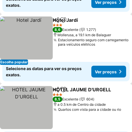
Ver preços
exatos.
Hotel Jardí
Partilhar
Adicionar aos favoritos
Ver preços
3 Estrelas
8,6
Excelente
1.277
Mollerusa, a 19.1 km de Balaguer
Estacionamento seguro com carregamento
para veículos elétricos
Escolha popular
Selecione as datas para ver os preços
Ver preços
exatos.
HOTEL JAUME D'URGELL
Partilhar
Adicionar aos favoritos
3 Estrelas
8,5
Excelente
604
a 0.5 km de Centro da cidade
Quartos com vista para a cidade ou rio
Ver 