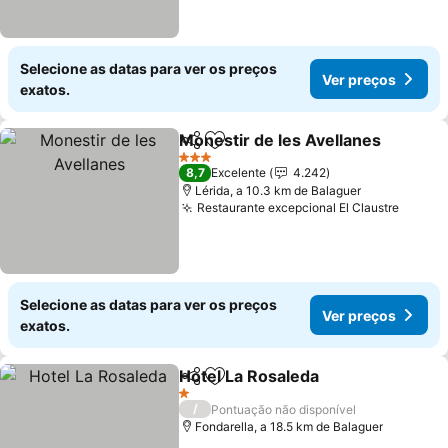
Selecione as datas para ver os preços
Ver preços
exatos.
Monestir de les Avellanes
Partilhar
Adicionar aos favoritos
3 Estrelas
8,7
Excelente
4.242
Lérida, a 10.3 km de Balaguer
Restaurante excepcional El Claustre
Ver pr
Selecione as datas para ver os preços
Ver preços
exatos.
Hotel La Rosaleda
Partilhar
Adicionar aos favoritos
Ver preç
1 Estrelas
/
Pontuação não disponível
Fondarella, a 18.5 km de Balaguer