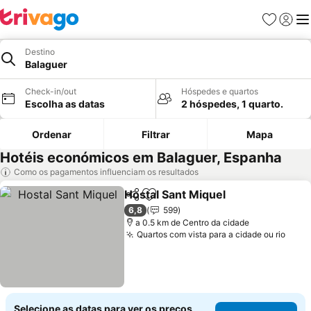
Favoritos
Iniciar
Me
Destino
Balaguer
Check-in/out
Hóspedes e quartos
Escolha as datas
2 hóspedes, 1 quarto.
Ordenar
Filtrar
Mapa
Hotéis económicos em Balaguer, Espanha
Como os pagamentos influenciam os resultados
Hostal Sant Miquel
Partilhar
Adicionar aos favoritos
Ver pre
6,8
599
a 0.5 km de Centro da cidade
Quartos com vista para a cidade ou rio
Ver 
Selecione as datas para ver os preços