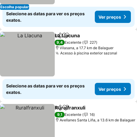
Escolha popular
Selecione as datas para ver os preços
Ver preços
exatos.
La Llacuna
Partilhar
Adicionar aos favoritos
Ver preços
9,4
Excelente
227
Vilasana, a 17.7 km de Balaguer
Acesso à piscina exterior sazonal
Ver preç
Selecione as datas para ver os preços
Ver preços
exatos.
Ruralfranxuli
Partilhar
Adicionar aos favoritos
Ver preços
9,1
Excelente
16
Avellanes Santa Liña, a 13.6 km de Balaguer