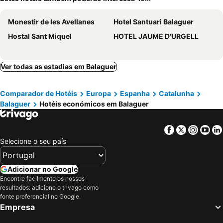
Monestir de les Avellanes
Hotel Santuari Balaguer
Hostal Sant Miquel
HOTEL JAUME D'URGELL
Ver todas as estadias em Balaguer
Comparador de Hotéis
Europa
Espanha
Catalunha
Balaguer
Hotéis económicos em Balaguer
Facebook
Twitter
Insta
Yo
Selecione o seu país
Adicionar no Google
Encontre facilmente os nossos
resultados: adicione o trivago como
fonte preferencial no Google.
Empresa