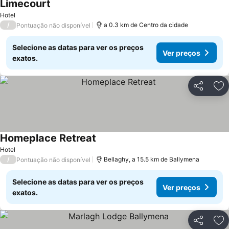
Limecourt
Hotel
/
a 0.3 km de Centro da cidade
Pontuação não disponível
Selecione as datas para ver os preços
Ver preços
exatos.
Partilhar
Ad
Homeplace Retreat
Hotel
/
Bellaghy, a 15.5 km de Ballymena
Pontuação não disponível
Selecione as datas para ver os preços
Ver preços
exatos.
Partilhar
Ad