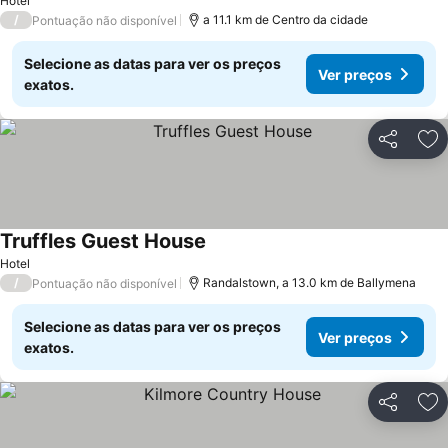
Hotel
/
a 11.1 km de Centro da cidade
Pontuação não disponível
Selecione as datas para ver os preços
Ver preços
exatos.
Partilhar
Ad
Truffles Guest House
Hotel
/
Randalstown, a 13.0 km de Ballymena
Pontuação não disponível
Selecione as datas para ver os preços
Ver preços
exatos.
Partilhar
Ad