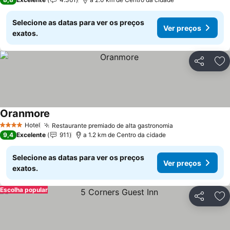
Selecione as datas para ver os preços
Ver preços
exatos.
Partilhar
Ad
Oranmore
Hotel
Restaurante premiado de alta gastronomia
4 Estrelas
9,4
Excelente
911
a 1.2 km de Centro da cidade
Selecione as datas para ver os preços
Ver preços
exatos.
Escolha popular
Partilhar
Ad