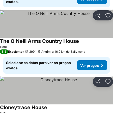
exatos.
Partilhar
Ad
The O Neill Arms Country House
Hotel
8,5
Excelente
299
Antrim, a 16.9 km de Ballymena
Selecione as datas para ver os preços
Ver preços
exatos.
Partilhar
Ad
Cloneytrace House