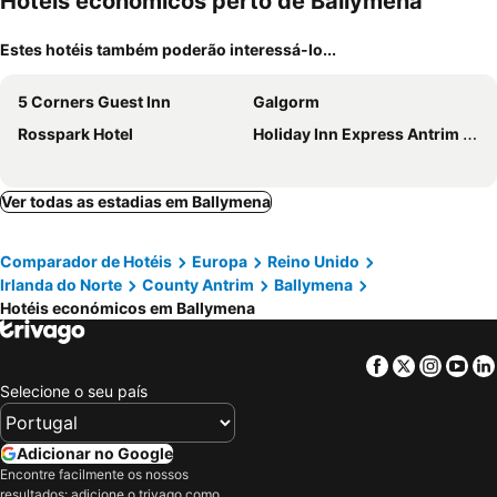
Hotéis económicos perto de Ballymena
Estes hotéis também poderão interessá-lo...
5 Corners Guest Inn
Galgorm
Rosspark Hotel
Holiday Inn Express Antrim - M2, Jct.1 By Ihg
Ver todas as estadias em Ballymena
Comparador de Hotéis
Europa
Reino Unido
Irlanda do Norte
County Antrim
Ballymena
Hotéis económicos em Ballymena
Facebook
Twitter
Insta
Yo
Selecione o seu país
Adicionar no Google
Encontre facilmente os nossos
resultados: adicione o trivago como