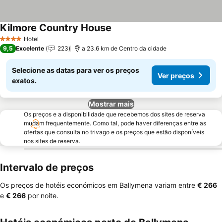
Kilmore Country House
Hotel
4 Estrelas
9,5
Excelente
223
a 23.6 km de Centro da cidade
Selecione as datas para ver os preços
Ver preços
exatos.
Mostrar mais
Os preços e a disponibilidade que recebemos dos sites de reserva
mudam frequentemente. Como tal, pode haver diferenças entre as
ofertas que consulta no trivago e os preços que estão disponíveis
nos sites de reserva.
Intervalo de preços
Os preços de hotéis económicos em Ballymena variam entre
‎€ 266
e
‎€ 266
por noite.