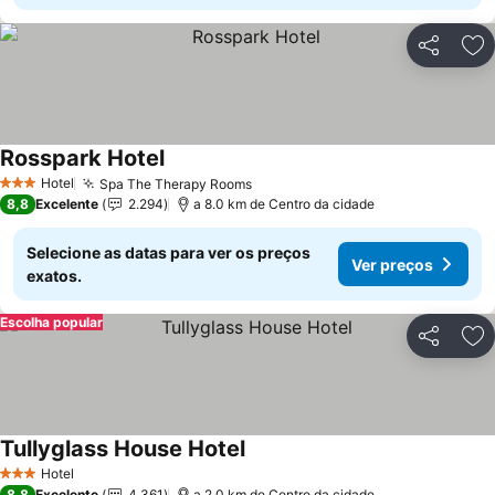
Partilhar
Ad
Rosspark Hotel
Hotel
Spa The Therapy Rooms
3 Estrelas
8,8
Excelente
2.294
a 8.0 km de Centro da cidade
Selecione as datas para ver os preços
Ver preços
exatos.
Escolha popular
Partilhar
Ad
Tullyglass House Hotel
Hotel
3 Estrelas
8,8
Excelente
4.361
a 2.0 km de Centro da cidade