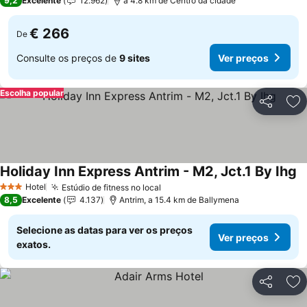
9,2
Excelente
12.962
a 4.8 km de Centro da cidade
€ 266
De
Consulte os preços de
9 sites
Ver preços
Escolha popular
Partilhar
Ad
Holiday Inn Express Antrim - M2, Jct.1 By Ihg
Hotel
Estúdio de fitness no local
3 Estrelas
8,5
Excelente
4.137
Antrim, a 15.4 km de Ballymena
Selecione as datas para ver os preços
Ver preços
exatos.
Partilhar
Ad