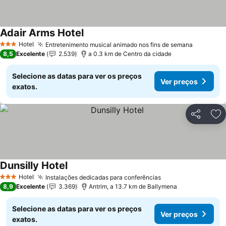
Adair Arms Hotel
Hotel
Entretenimento musical animado nos fins de semana
3 Estrelas
8,5
Excelente
2.539
a 0.3 km de Centro da cidade
Selecione as datas para ver os preços
Ver preços
exatos.
Partilhar
Ad
Dunsilly Hotel
Hotel
Instalações dedicadas para conferências
3 Estrelas
8,9
Excelente
3.369
Antrim, a 13.7 km de Ballymena
Selecione as datas para ver os preços
Ver preços
exatos.