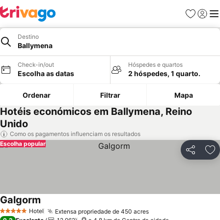
Favoritos
Iniciar
Me
Destino
Ballymena
Check-in/out
Hóspedes e quartos
Escolha as datas
2 hóspedes, 1 quarto.
Ordenar
Filtrar
Mapa
Hotéis económicos em Ballymena, Reino
Unido
Como os pagamentos influenciam os resultados
Escolha popular
Partilhar
Ad
Galgorm
Hotel
Extensa propriedade de 450 acres
5 Estrelas