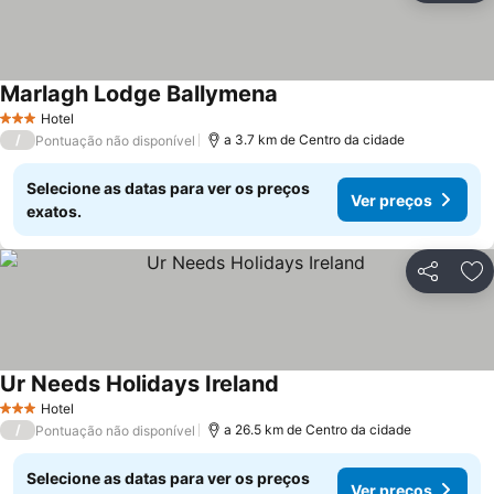
Marlagh Lodge Ballymena
Hotel
3 Estrelas
/
a 3.7 km de Centro da cidade
Pontuação não disponível
Selecione as datas para ver os preços
Ver preços
exatos.
Partilhar
Ad
Ur Needs Holidays Ireland
Hotel
3 Estrelas
/
a 26.5 km de Centro da cidade
Pontuação não disponível
Selecione as datas para ver os preços
Ver preços