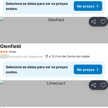
Selecione as datas para ver os preços
Ver preços
exatos.
Partilhar
Ad
Glenfield
Hotel
3 Estrelas
/
a 15.2 km de Centro da cidade
Pontuação não disponível
Selecione as datas para ver os preços
Ver preços
exatos.
Partilhar
Ad