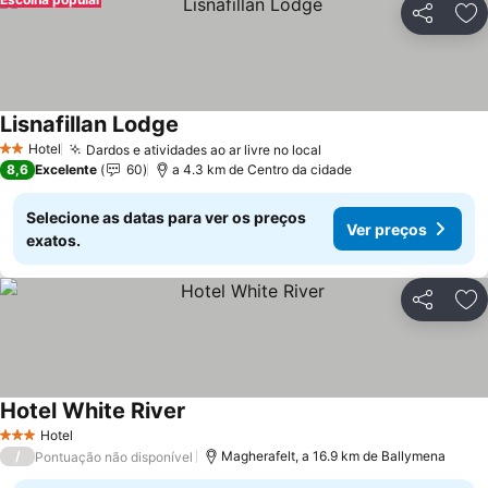
Partilhar
Ad
Lisnafillan Lodge
Hotel
Dardos e atividades ao ar livre no local
2 Estrelas
8,6
Excelente
60
a 4.3 km de Centro da cidade
Selecione as datas para ver os preços
Ver preços
exatos.
Partilhar
Ad
Hotel White River
Hotel
3 Estrelas
/
Magherafelt, a 16.9 km de Ballymena
Pontuação não disponível