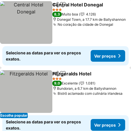
Central Hotel Donegal
Partilhar
Adicionar aos favoritos
Ver 
3 Estrelas
8,3
Muito boa
4.126
Donegal Town, a 17.7 km de Ballyshannon
No coração da cidade de Donegal
Ver pre
Selecione as datas para ver os preços
Ver preços
exatos.
Fitzgeralds Hotel
Partilhar
Adicionar aos favoritos
Ver preç
3 Estrelas
9,0
Excelente
1.081
Bundoran, a 6.7 km de Ballyshannon
Bistrô aclamado com culinária irlandesa
Ver
Escolha popular
Selecione as datas para ver os preços
Ver preços
exatos.