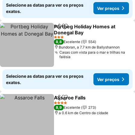
Selecione as datas para ver os preços
Ver preços
exatos.
Portbeg Holiday Homes at
Partilhar
Adicionar aos favoritos
Donegal Bay
Ver preços
3 Estrelas
8,8
Excelente
554
Bundoran, a 7.7 km de Ballyshannon
Casas com vista para o mar e trilhas na
falésia
Selecione as datas para ver os preços
Ver preços
exatos.
Assaroe Falls
Partilhar
Adicionar aos favoritos
Ver preços
4 Estrelas
8,9
Excelente
273
a 0.6 km de Centro da cidade