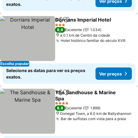
Ver preços
exatos.
Dorrians Imperial Hotel
Partilhar
Adicionar aos favoritos
Ver
3 Estrelas
8,6
Excelente
1.034
a 0.1 km de Centro da cidade
Hotel histórico familiar do século XVIII
Ver p
Escolha popular
Selecione as datas para ver os preços
Ver preços
exatos.
The Sandhouse & Marine
Partilhar
Adicionar aos favoritos
Spa
Ver preços
4 Estrelas
8,8
Excelente
1.899
Donegal Town, a 6.0 km de Ballyshannon
Bar de surfistas com vista para a praia
Ver 