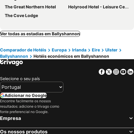
The Great Northern Hotel
Holyrood Hotel - Leisure Centre & The Spa at Orchids
The Cove Lodge
Ver todas as estadias em Ballyshannon
Comparador de Hotéis
Europa
Irlanda
Eire
Ulster
Ballyshannon
Hotéis económicos em Ballyshannon
Facebook
Twitter
Insta
Yo
Selecione o seu país
Adicionar no Google
Encontre facilmente os nossos
resultados: adicione o trivago como
fonte preferencial no Google.
Empresa
Os nossos produtos