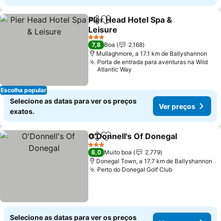
Pier Head Hotel Spa &
Partilhar
Adicionar aos favoritos
Leisure
Ver preços
3 Estrelas
7,8
Boa
2.168
Mullaghmore, a 17.1 km de Ballyshannon
Porta de entrada para aventuras na Wild
Atlantic Way
Escolha popular
Selecione as datas para ver os preços
Ver preços
exatos.
O'Donnell's Of Donegal
Partilhar
Adicionar aos favoritos
Ver
3 Estrelas
8,0
Muito boa
2.779
Donegal Town, a 17.7 km de Ballyshannon
Perto do Donegal Golf Club
Ver preços
Selecione as datas para ver os preços