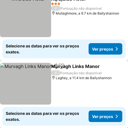
Partilhar
Adicionar aos favoritos
Ver preços
3 Estrelas
/
Pontuação não disponível
Mullaghmore, a 9.7 km de Ballyshannon
Selecione as datas para ver os preços
Ver preços
exatos.
Murvagh Links Manor
Partilhar
Adicionar aos favoritos
Ver 
/
Pontuação não disponível
Laghey, a 11.4 km de Ballyshannon
Selecione as datas para ver os preços
Ver preços
exatos.