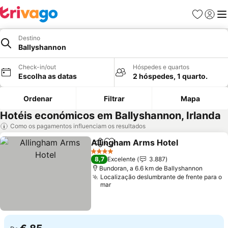
Favoritos
Iniciar
Me
Destino
Ballyshannon
Check-in/out
Hóspedes e quartos
Escolha as datas
2 hóspedes, 1 quarto.
Ordenar
Filtrar
Mapa
Hotéis económicos em Ballyshannon, Irlanda
Como os pagamentos influenciam os resultados
Allingham Arms Hotel
Partilhar
Adicionar aos favoritos
Ver 
4 Estrelas
8,7
Excelente
3.887
Bundoran, a 6.6 km de Ballyshannon
Localização deslumbrante de frente para o
mar