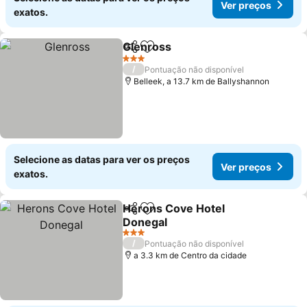
Ver preços
exatos.
Glenross
Partilhar
Adicionar aos favoritos
Ver preços
3 Estrelas
/
Pontuação não disponível
Belleek, a 13.7 km de Ballyshannon
Selecione as datas para ver os preços
Ver preços
exatos.
Herons Cove Hotel
Partilhar
Adicionar aos favoritos
Donegal
Ver preços
3 Estrelas
/
Pontuação não disponível
a 3.3 km de Centro da cidade