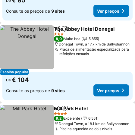
€ 85
De
Consulte os preços de
9 sites
Ver preços
The Abbey Hotel Donegal
Partilhar
Adicionar aos favoritos
3 Estrelas
8,0
Muito boa
5.855
Donegal Town, a 17.7 km de Ballyshannon
Praça de alimentação especializada para
refeições casuais
Escolha popular
€ 104
De
Consulte os preços de
9 sites
Ver preços
Mill Park Hotel
Partilhar
Adicionar aos favoritos
Ver preços
4 Estrelas
9,2
Excelente
6.551
Donegal Town, a 18.1 km de Ballyshannon
Piscina aquecida de dois níveis
Ver preço