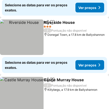
Selecione as datas para ver os preços
Ver preços
exatos.
Riverside House
Partilhar
Adicionar aos favoritos
Ver preço
3 Estrelas
/
Pontuação não disponível
Donegal Town, a 17.8 km de Ballyshannon
Selecione as datas para ver os preços
Ver preços
exatos.
Castle Murray House
Partilhar
Adicionar aos favoritos
Ver 
/
Pontuação não disponível
Killybegs, a 17.9 km de Ballyshannon