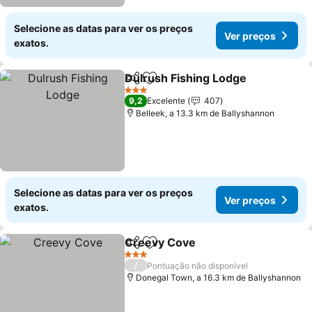
Selecione as datas para ver os preços
Ver preços
exatos.
Dulrush Fishing Lodge
Partilhar
Adicionar aos favoritos
Ver
3 Estrelas
9,2
Excelente
407
Belleek, a 13.3 km de Ballyshannon
Selecione as datas para ver os preços
Ver preços
exatos.
Creevy Cove
Partilhar
Adicionar aos favoritos
Ver preços
3 Estrelas
/
Pontuação não disponível
Donegal Town, a 16.3 km de Ballyshannon