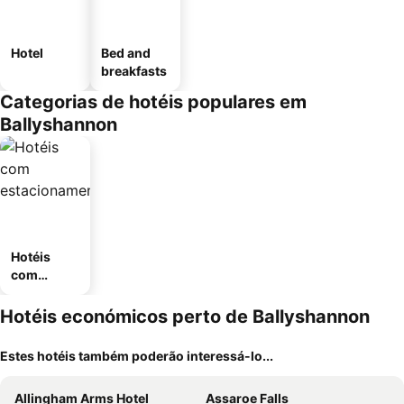
Hotel
Bed and
breakfasts
Categorias de hotéis populares em
Ballyshannon
Hotéis
com
estaciona
mento
Hotéis económicos perto de Ballyshannon
Estes hotéis também poderão interessá-lo...
Allingham Arms Hotel
Assaroe Falls