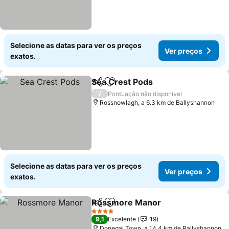
Selecione as datas para ver os preços
Ver preços
exatos.
Sea Crest Pods
Partilhar
Adicionar aos favoritos
Ver preços
/
Pontuação não disponível
Rossnowlagh, a 6.3 km de Ballyshannon
Selecione as datas para ver os preços
Ver preços
exatos.
Rossmore Manor
Partilhar
Adicionar aos favoritos
Ver preç
4 Estrelas
9,1
Excelente
19
Donegal Town, a 14.4 km de Ballyshannon