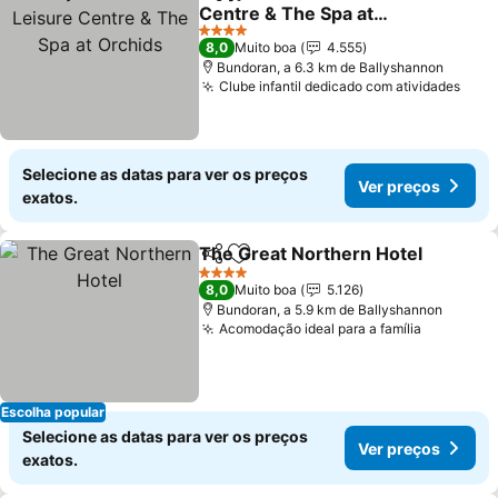
Partilhar
Adicionar aos favoritos
Centre & The Spa at
Orchids
Ver preços
4 Estrelas
8,0
Muito boa
4.555
Bundoran, a 6.3 km de Ballyshannon
Clube infantil dedicado com atividades
Ver 
Selecione as datas para ver os preços
Ver preços
exatos.
The Great Northern Hotel
Partilhar
Adicionar aos favoritos
4 Estrelas
8,0
Muito boa
5.126
Bundoran, a 5.9 km de Ballyshannon
Acomodação ideal para a família
Ver preç
Escolha popular
Selecione as datas para ver os preços
Ver preços
exatos.