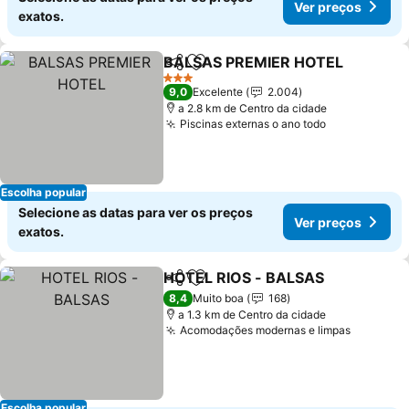
Ver preços
exatos.
BALSAS PREMIER HOTEL
Partilhar
Adicionar aos favoritos
3 Estrelas
9,0
Excelente
2.004
a 2.8 km de Centro da cidade
Piscinas externas o ano todo
Escolha popular
Selecione as datas para ver os preços
Ver preços
exatos.
HOTEL RIOS - BALSAS
Partilhar
Adicionar aos favoritos
8,4
Muito boa
168
a 1.3 km de Centro da cidade
Acomodações modernas e limpas
Escolha popular