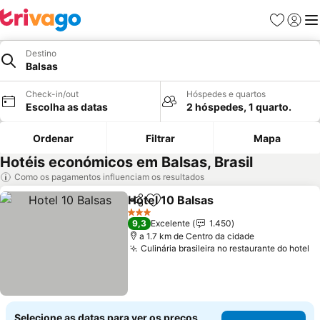
Favoritos
Iniciar
Me
Destino
Balsas
Check-in/out
Hóspedes e quartos
Escolha as datas
2 hóspedes, 1 quarto.
Ordenar
Filtrar
Mapa
Hotéis económicos em Balsas, Brasil
Como os pagamentos influenciam os resultados
Hotel 10 Balsas
Partilhar
Adicionar aos favoritos
3 Estrelas
9,3
Excelente
1.450
a 1.7 km de Centro da cidade
Culinária brasileira no restaurante do hotel
Selecione as datas para ver os preços