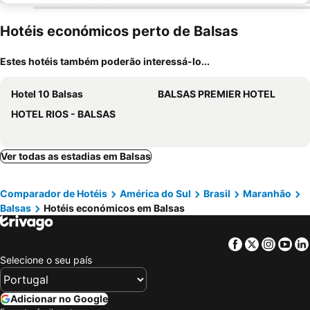
Hotéis económicos perto de Balsas
Estes hotéis também poderão interessá-lo...
Hotel 10 Balsas
BALSAS PREMIER HOTEL
HOTEL RIOS - BALSAS
Ver todas as estadias em Balsas
Comparador de Hotéis
América do Sul
Brasil
Maranhão
Balsas
Hotéis económicos em Balsas
Facebook
Twitter
Insta
Yo
Selecione o seu país
Adicionar no Google