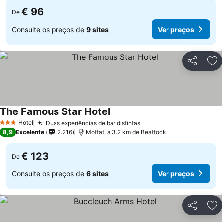
€ 96
De
Consulte os preços de
9 sites
Ver preços
Partilhar
Ad
The Famous Star Hotel
Hotel
Duas experiências de bar distintas
3 Estrelas
8,9
Excelente
2.216
Moffat, a 3.2 km de Beattock
€ 123
De
Consulte os preços de
6 sites
Ver preços
Partilhar
Ad