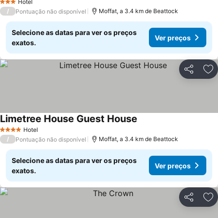
Hotel
3 Estrelas
/
Moffat, a 3.4 km de Beattock
Pontuação não disponível
Selecione as datas para ver os preços
Ver preços
exatos.
Partilhar
Ad
Limetree House Guest House
Hotel
4 Estrelas
/
Moffat, a 3.4 km de Beattock
Pontuação não disponível
Selecione as datas para ver os preços
Ver preços
exatos.
Partilhar
Ad