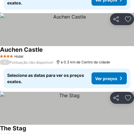
exatos.
Partilhar
Ad
Auchen Castle
Hotel
4 Estrelas
/
a 0.3 km de Centro da cidade
Pontuação não disponível
Selecione as datas para ver os preços
Ver preços
exatos.
Partilhar
Ad
The Stag