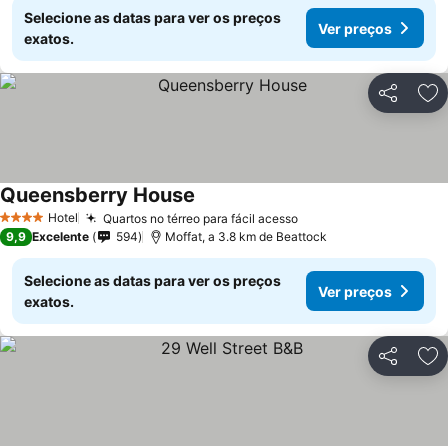
Selecione as datas para ver os preços
Ver preços
exatos.
Partilhar
Ad
Queensberry House
Hotel
Quartos no térreo para fácil acesso
4 Estrelas
9,9
Excelente
594
Moffat, a 3.8 km de Beattock
Selecione as datas para ver os preços
Ver preços
exatos.
Partilhar
Ad