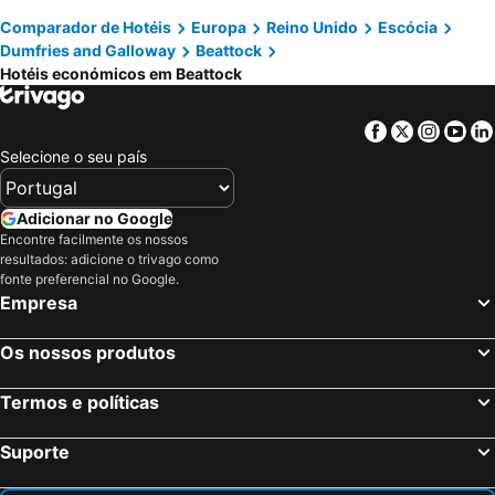
Comparador de Hotéis
Europa
Reino Unido
Escócia
Dumfries and Galloway
Beattock
Hotéis económicos em Beattock
Facebook
Twitter
Insta
Yo
Selecione o seu país
Adicionar no Google
Encontre facilmente os nossos
resultados: adicione o trivago como
fonte preferencial no Google.
Empresa
Os nossos produtos
Termos e políticas
Suporte