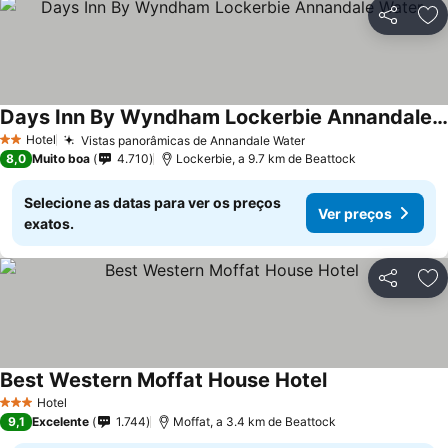
Partilhar
Ad
Days Inn By Wyndham Lockerbie Annandale Water
Hotel
Vistas panorâmicas de Annandale Water
2 Estrelas
8,0
Muito boa
4.710
Lockerbie, a 9.7 km de Beattock
Selecione as datas para ver os preços
Ver preços
exatos.
Partilhar
Ad
Best Western Moffat House Hotel
Hotel
3 Estrelas
9,1
Excelente
1.744
Moffat, a 3.4 km de Beattock