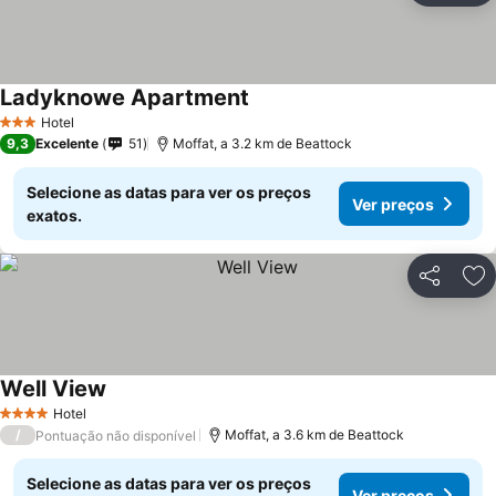
Ladyknowe Apartment
Hotel
3 Estrelas
9,3
Excelente
51
Moffat, a 3.2 km de Beattock
Selecione as datas para ver os preços
Ver preços
exatos.
Partilhar
Ad
Well View
Hotel
4 Estrelas
/
Moffat, a 3.6 km de Beattock
Pontuação não disponível
Selecione as datas para ver os preços
Ver preços