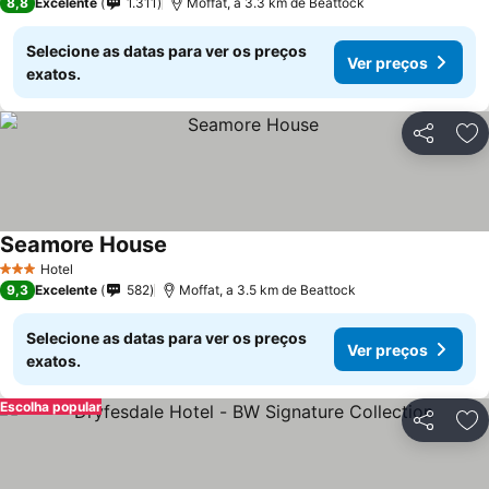
8,8
Excelente
1.311
Moffat, a 3.3 km de Beattock
Selecione as datas para ver os preços
Ver preços
exatos.
Partilhar
Ad
Seamore House
Hotel
3 Estrelas
9,3
Excelente
582
Moffat, a 3.5 km de Beattock
Selecione as datas para ver os preços
Ver preços
exatos.
Escolha popular
Partilhar
Ad