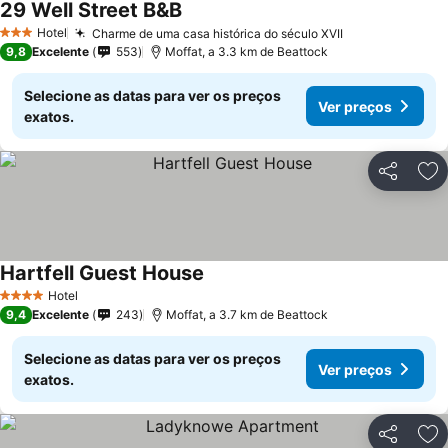
29 Well Street B&B
Hotel
Charme de uma casa histórica do século XVII
3 Estrelas
9,8
Excelente
553
Moffat, a 3.3 km de Beattock
Selecione as datas para ver os preços
Ver preços
exatos.
Partilhar
Ad
Hartfell Guest House
Hotel
4 Estrelas
9,4
Excelente
243
Moffat, a 3.7 km de Beattock
Selecione as datas para ver os preços
Ver preços
exatos.
Partilhar
Ad