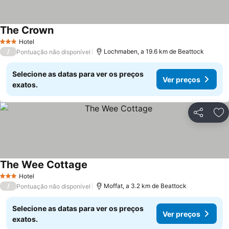
The Crown
Hotel
3 Estrelas
/
Lochmaben, a 19.6 km de Beattock
Pontuação não disponível
Selecione as datas para ver os preços
Ver preços
exatos.
Partilhar
Ad
The Wee Cottage
Hotel
3 Estrelas
/
Moffat, a 3.2 km de Beattock
Pontuação não disponível
Selecione as datas para ver os preços
Ver preços
exatos.