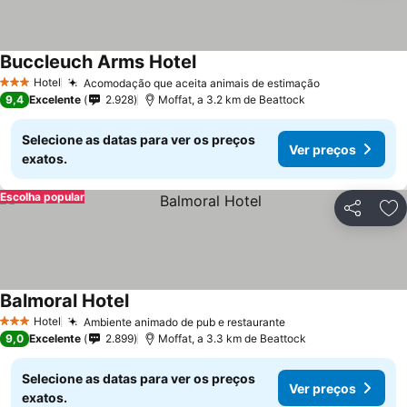
Buccleuch Arms Hotel
Hotel
Acomodação que aceita animais de estimação
3 Estrelas
9,4
Excelente
2.928
Moffat, a 3.2 km de Beattock
Selecione as datas para ver os preços
Ver preços
exatos.
Escolha popular
Partilhar
Ad
Balmoral Hotel
Hotel
Ambiente animado de pub e restaurante
3 Estrelas
9,0
Excelente
2.899
Moffat, a 3.3 km de Beattock
Selecione as datas para ver os preços
Ver preços
exatos.