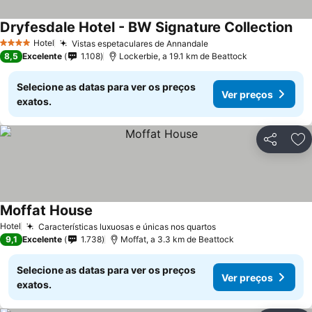
Dryfesdale Hotel - BW Signature Collection
Hotel
Vistas espetaculares de Annandale
4 Estrelas
8,5
Excelente
1.108
Lockerbie, a 19.1 km de Beattock
Selecione as datas para ver os preços
Ver preços
exatos.
Partilhar
Ad
Moffat House
Hotel
Características luxuosas e únicas nos quartos
9,1
Excelente
1.738
Moffat, a 3.3 km de Beattock
Selecione as datas para ver os preços
Ver preços
exatos.