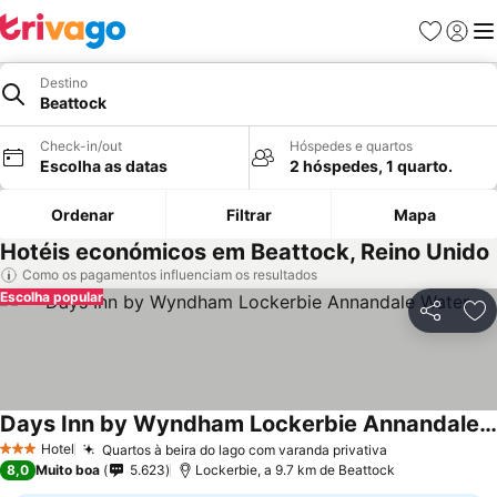
Favoritos
Iniciar
Me
Destino
Beattock
Check-in/out
Hóspedes e quartos
Escolha as datas
2 hóspedes, 1 quarto.
Ordenar
Filtrar
Mapa
Hotéis económicos em Beattock, Reino Unido
Como os pagamentos influenciam os resultados
Escolha popular
Partilhar
Ad
Days Inn by Wyndham Lockerbie Annandale Water
Hotel
Quartos à beira do lago com varanda privativa
3 Estrelas
8,0
Muito boa
5.623
Lockerbie, a 9.7 km de Beattock