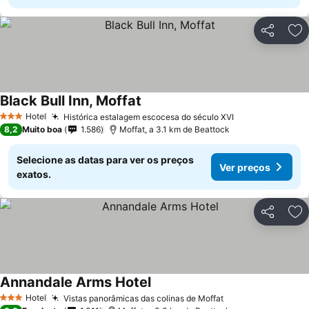
Partilhar
Ad
Black Bull Inn, Moffat
Hotel
Histórica estalagem escocesa do século XVI
3 Estrelas
8,2
Muito boa
1.586
Moffat, a 3.1 km de Beattock
Selecione as datas para ver os preços
Ver preços
exatos.
Partilhar
Ad
Annandale Arms Hotel
Hotel
Vistas panorâmicas das colinas de Moffat
3 Estrelas