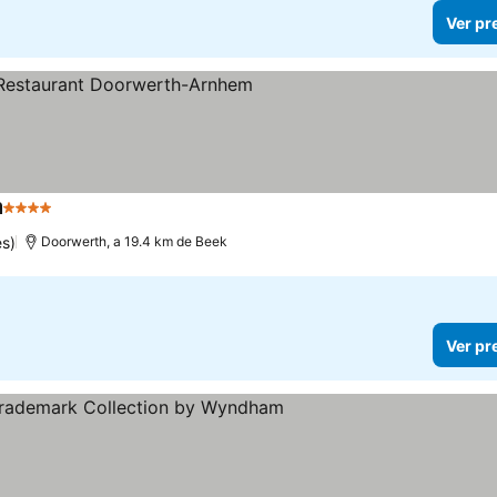
Ver pr
m
4 Estrelas
s)
Doorwerth, a 19.4 km de Beek
Ver pr