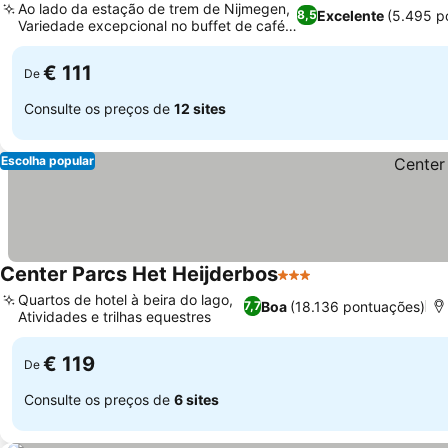
Ao lado da estação de trem de Nijmegen,
Excelente
(5.495 p
8,5
Variedade excepcional no buffet de café
da manhã
€ 111
De
Consulte os preços de
12 sites
Escolha popular
Center Parcs Het Heijderbos
3 Estrelas
Quartos de hotel à beira do lago,
Boa
(18.136 pontuações)
7,7
Atividades e trilhas equestres
€ 119
De
Consulte os preços de
6 sites