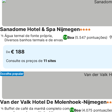
Sanadome Hotel & Spa Nijmegen
4 Estrelas
Água termal de fonte própria,
Boa
(5.547 pontuações)
7,8
Diversos banhos termais e de ervas
€ 188
De
Consulte os preços de
11 sites
Escolha popular
Van der Valk Hotel De Molenhoek-Nijmegen
4 E
Buffet de café da manhã completo com
Boa
(4.075 pontuaçõe
7,5