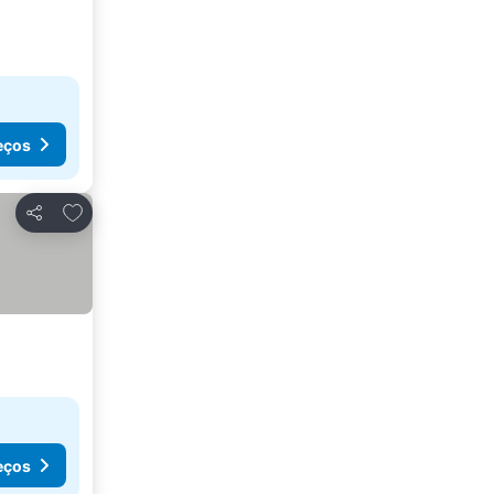
eços
Adicionar aos favoritos
Partilhar
eços