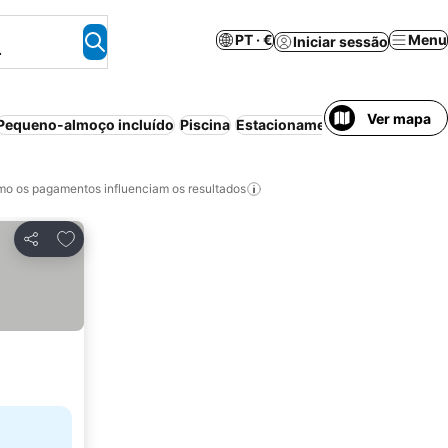
PT · €
Menu
Iniciar sessão
.
Ver mapa
Pequeno-almoço incluído
Piscina
Estacionamento
Cancelamento
o os pagamentos influenciam os resultados
Adicionar aos favoritos
Partilhar