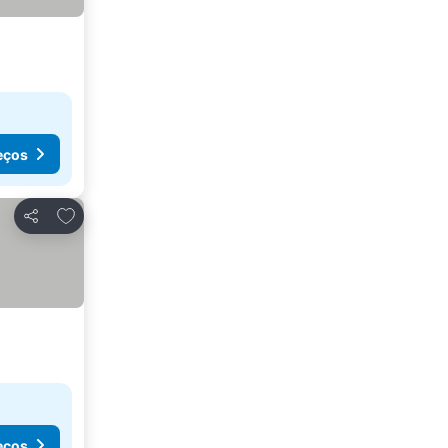
eços
Adicionar aos favoritos
Partilhar
eços