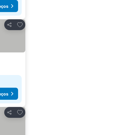
eços
Adicionar aos favoritos
Partilhar
eços
Adicionar aos favoritos
Partilhar