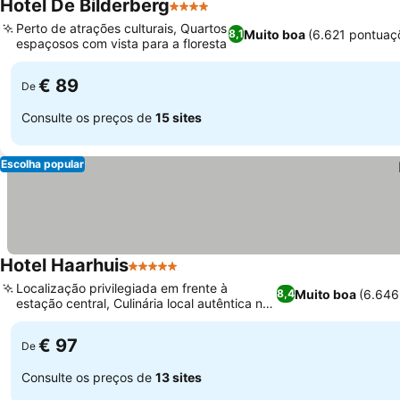
Hotel De Bilderberg
4 Estrelas
Perto de atrações culturais, Quartos
Muito boa
(6.621 pontuaç
8,1
espaçosos com vista para a floresta
€ 89
De
Consulte os preços de
15 sites
Escolha popular
Hotel Haarhuis
5 Estrelas
Localização privilegiada em frente à
Muito boa
(6.646
8,4
estação central, Culinária local autêntica no
restaurante LOCALS
€ 97
De
Consulte os preços de
13 sites