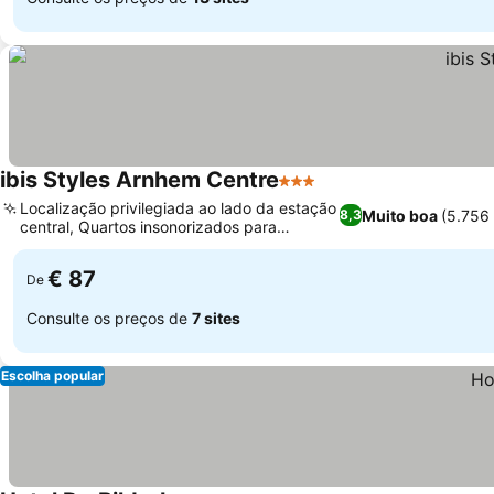
ibis Styles Arnhem Centre
3 Estrelas
Localização privilegiada ao lado da estação
Muito boa
(5.756
8,3
central, Quartos insonorizados para
estadias tranquilas
€ 87
De
Consulte os preços de
7 sites
Escolha popular