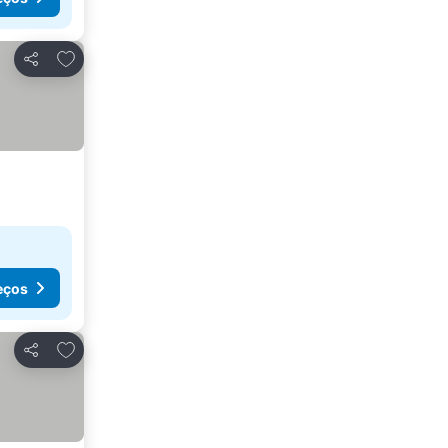
Adicionar aos favoritos
Partilhar
eços
Adicionar aos favoritos
Partilhar