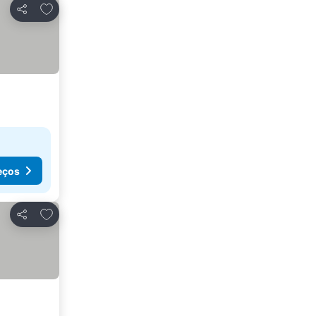
Adicionar aos favoritos
Partilhar
eços
Adicionar aos favoritos
Partilhar