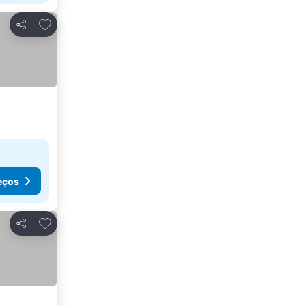
Adicionar aos favoritos
Partilhar
eços
Adicionar aos favoritos
Partilhar