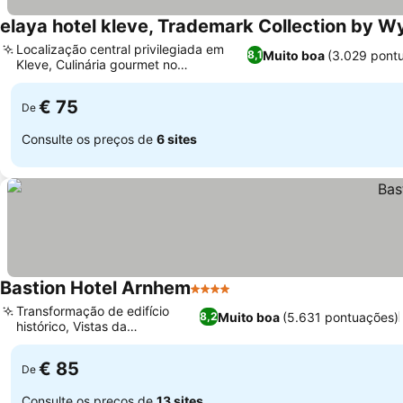
elaya hotel kleve, Trademark Collection by 
Localização central privilegiada em
Muito boa
(3.029 pont
8,1
Kleve, Culinária gourmet no
restaurante Vitello
€ 75
De
Consulte os preços de
6 sites
Bastion Hotel Arnhem
4 Estrelas
Transformação de edifício
Muito boa
(5.631 pontuações)
8,2
histórico, Vistas da
Eusebiuskerk
€ 85
De
Consulte os preços de
13 sites