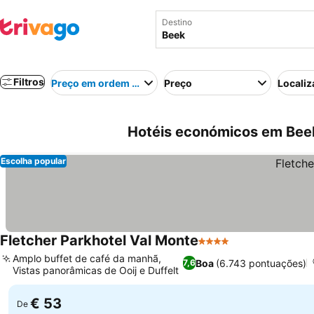
Destino
Filtros
Preço em ordem crescente
Preço
Localiz
Hotéis económicos em Bee
Escolha popular
Fletcher Parkhotel Val Monte
4 Estrelas
Amplo buffet de café da manhã,
Boa
(6.743 pontuações)
7,6
Vistas panorâmicas de Ooij e Duffelt
€ 53
De