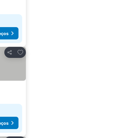
eços
Adicionar aos favoritos
Partilhar
eços