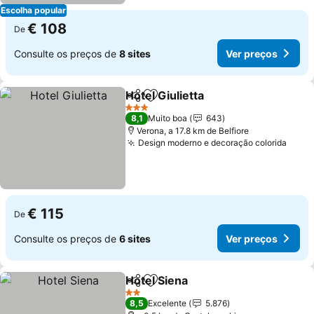
Escolha popular
€ 108
De
Consulte os preços de
8 sites
Ver preços
Hotel Giulietta
Partilhar
Adicionar aos favoritos
3 Estrelas
8,1
Muito boa
643
Verona, a 17.8 km de Belfiore
Design moderno e decoração colorida
€ 115
De
Consulte os preços de
6 sites
Ver preços
Hotel Siena
Partilhar
Adicionar aos favoritos
2 Estrelas
8,5
Excelente
5.876