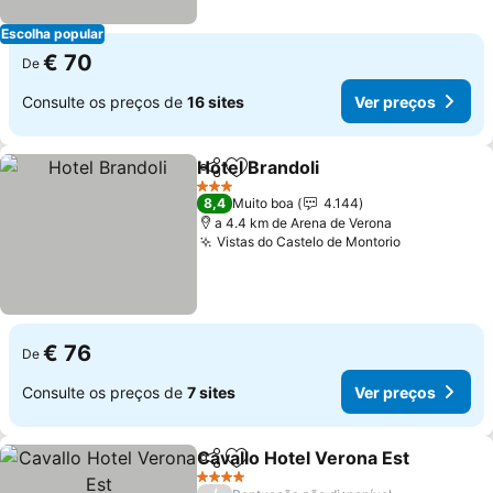
Escolha popular
€ 70
De
Consulte os preços de
16 sites
Ver preços
Hotel Brandoli
Partilhar
Adicionar aos favoritos
3 Estrelas
8,4
Muito boa
4.144
a 4.4 km de Arena de Verona
Vistas do Castelo de Montorio
€ 76
De
Consulte os preços de
7 sites
Ver preços
Cavallo Hotel Verona Est
Partilhar
Adicionar aos favoritos
4 Estrelas