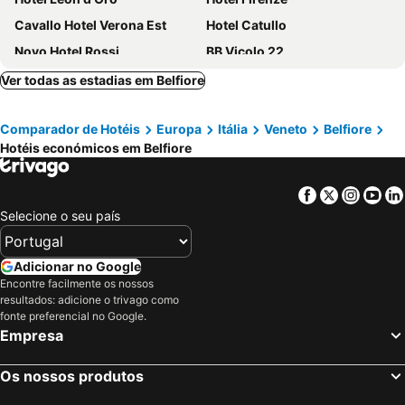
Cavallo Hotel Verona Est
Hotel Catullo
Novo Hotel Rossi
BB Vicolo 22
Best Western CTC Hotel Verona
Hotel Verona
Ver todas as estadias em Belfiore
Leonardo Hotel Verona
Hotel San Luca
Comparador de Hotéis
Europa
Itália
Veneto
Belfiore
Hotel Martini
Hotel Porta Palio
Hotéis económicos em Belfiore
Hotel Milano & SPA
B&B Quo Vadis Arena
Hotel Arena
Ark Hotel
Facebook
Twitter
Insta
Yo
Hotel Piccolo
Hotel Brandoli
Selecione o seu país
Hotel Siena
Best Western Hotel Fiera Verona
Hotel Giulietta e Romeo
Hotel Accademia
Adicionar no Google
Encontre facilmente os nossos
Boutique Hotel Touring
Hotel San Marco Fitness Pool & Spa
resultados: adicione o trivago como
Hotel Bologna Verona
Due Torri Hotel
fonte preferencial no Google.
Empresa
Albergo Trento
Hotel Marco Polo
Moxy Verona
Hotel Italia
Os nossos produtos
Mastino Rooms
Romeo & Juliet Non-Hotel