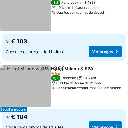
3 Estrelas
8,1
Muito boa
4.435
a 0.3 km de Castelvecchio
Quartos com camas de dossel
€ 103
De
Consulte os preços de
11 sites
Ver preços
Hotel Milano & SPA
Partilhar
Adicionar aos favoritos
3 Estrelas
9,2
Excelente
14.248
a 0.1 km de Arena de Verona
Localização central imbatível em Verona
Escolha popular
€ 104
De
Consulte os preços de
10 sites
Ver preços