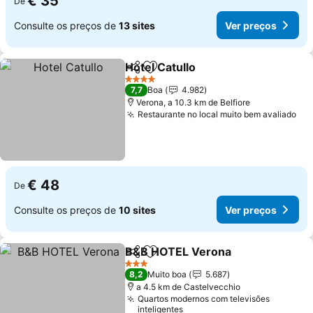
€ 35
De
Consulte os preços de
13 sites
Ver preços
Hotel Catullo
Partilhar
Adicionar aos favoritos
4 Estrelas
7,7
Boa
4.982
Verona, a 10.3 km de Belfiore
Restaurante no local muito bem avaliado
€ 48
De
Consulte os preços de
10 sites
Ver preços
B&B HOTEL Verona
Partilhar
Adicionar aos favoritos
3 Estrelas
8,2
Muito boa
5.687
a 4.5 km de Castelvecchio
Quartos modernos com televisões
inteligentes