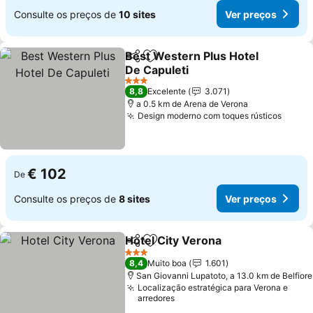
Consulte os preços de
10 sites
Ver preços
Best Western Plus Hotel
Partilhar
Adicionar aos favoritos
De Capuleti
3 Estrelas
8,8
Excelente
3.071
a 0.5 km de Arena de Verona
Design moderno com toques rústicos
€ 102
De
Consulte os preços de
8 sites
Ver preços
Hotel City Verona
Partilhar
Adicionar aos favoritos
3 Estrelas
8,4
Muito boa
1.601
San Giovanni Lupatoto, a 13.0 km de Belfiore
Localização estratégica para Verona e
arredores