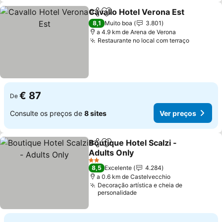
Cavallo Hotel Verona Est
Partilhar
Adicionar aos favoritos
8,1
Muito boa
3.801
a 4.9 km de Arena de Verona
Restaurante no local com terraço
€ 87
De
Consulte os preços de
8 sites
Ver preços
Boutique Hotel Scalzi -
Partilhar
Adicionar aos favoritos
Adults Only
2 Estrelas
8,5
Excelente
4.284
a 0.6 km de Castelvecchio
Decoração artística e cheia de
personalidade