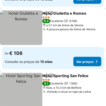
Hotel Giulietta e Romeo
Partilhar
Adicionar aos favoritos
3 Estrelas
9,3
Excelente
9.166
a 0.1 km de Arena de Verona
A poucos passos da Arena de Verona
€ 106
De
Consulte os preços de
15 sites
Ver preços
Hotel Sporting San Felice
Partilhar
Adicionar aos favoritos
3 Estrelas
9,1
Excelente
1.584
Illasi, a 10.3 km de Belfiore
Vinhedo e olival no topo da colina