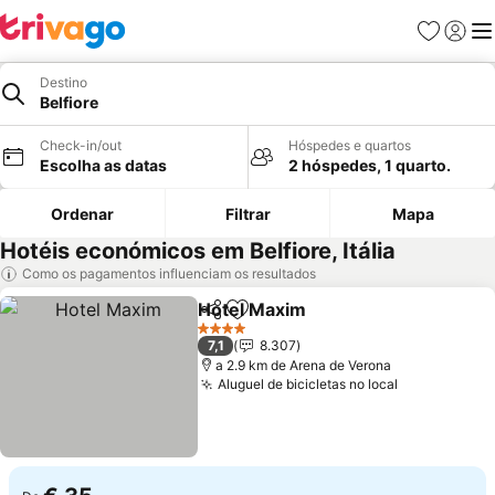
Favoritos
Iniciar
Me
Destino
Belfiore
Check-in/out
Hóspedes e quartos
Escolha as datas
2 hóspedes, 1 quarto.
Ordenar
Filtrar
Mapa
Hotéis económicos em Belfiore, Itália
Como os pagamentos influenciam os resultados
Hotel Maxim
Partilhar
Adicionar aos favoritos
4 Estrelas
7,1
8.307
a 2.9 km de Arena de Verona
Aluguel de bicicletas no local