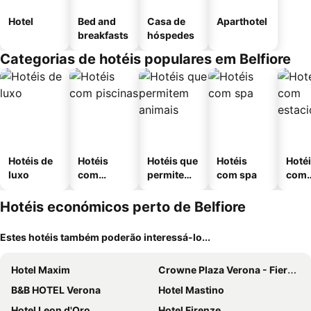
Hotel
Bed and
Casa de
Aparthotel
breakfasts
hóspedes
Categorias de hotéis populares em Belfiore
Hotéis de
Hotéis
Hotéis que
Hotéis
Hoté
luxo
com
permitem
com spa
com
piscinas
animais
esta
ment
Hotéis económicos perto de Belfiore
Estes hotéis também poderão interessá-lo...
Hotel Maxim
Crowne Plaza Verona - Fiera By Ihg
B&B HOTEL Verona
Hotel Mastino
Hotel Leon d'Oro
Hotel Firenze