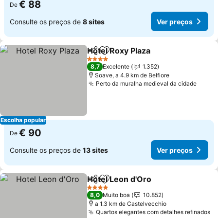
€ 88
De
Consulte os preços de
8 sites
Ver preços
Hotel Roxy Plaza
Partilhar
Adicionar aos favoritos
4 Estrelas
8,7
Excelente
1.352
Soave, a 4.9 km de Belfiore
Perto da muralha medieval da cidade
Escolha popular
€ 90
De
Consulte os preços de
13 sites
Ver preços
Hotel Leon d'Oro
Partilhar
Adicionar aos favoritos
4 Estrelas
8,0
Muito boa
10.852
a 1.3 km de Castelvecchio
Quartos elegantes com detalhes refinados