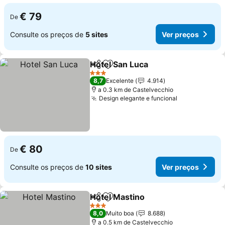
€ 79
De
Consulte os preços de
5 sites
Ver preços
Hotel San Luca
Partilhar
Adicionar aos favoritos
3 Estrelas
8,7
Excelente
4.914
a 0.3 km de Castelvecchio
Design elegante e funcional
€ 80
De
Consulte os preços de
10 sites
Ver preços
Hotel Mastino
Partilhar
Adicionar aos favoritos
3 Estrelas
8,0
Muito boa
8.688
a 0.5 km de Castelvecchio