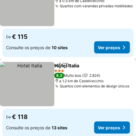
a 0.5 km de Castelvecchio
Quartos com varandas privadas mobiliadas
€ 115
De
Consulte os preços de
10 sites
Ver preços
Hotel Italia
Partilhar
Adicionar aos favoritos
3 Estrelas
8,3
Muito boa
2.824
a 1.2 km de Castelvecchio
Quartos com elementos de design únicos
€ 118
De
Consulte os preços de
13 sites
Ver preços