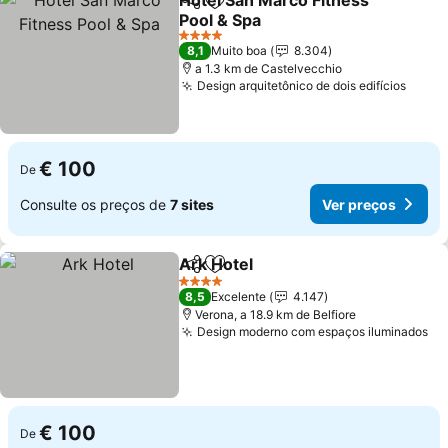
Hotel San Marco Fitness
Partilhar
Adicionar aos favoritos
Pool & Spa
4 Estrelas
8,1
Muito boa
8.304
a 1.3 km de Castelvecchio
Design arquitetônico de dois edifícios
€ 100
De
Consulte os preços de
7 sites
Ver preços
Ark Hotel
Partilhar
Adicionar aos favoritos
4 Estrelas
8,5
Excelente
4.147
Verona, a 18.9 km de Belfiore
Design moderno com espaços iluminados
€ 100
De