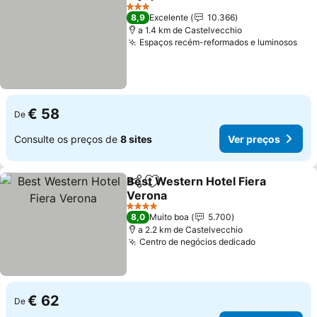
Partilhar
Adicionar aos favoritos
3 Estrelas
8,9
Excelente
10.366
a 1.4 km de Castelvecchio
Espaços recém-reformados e luminosos
€ 58
De
Consulte os preços de
8 sites
Ver preços
Best Western Hotel Fiera
Partilhar
Adicionar aos favoritos
Verona
4 Estrelas
8,0
Muito boa
5.700
a 2.2 km de Castelvecchio
Centro de negócios dedicado
€ 62
De