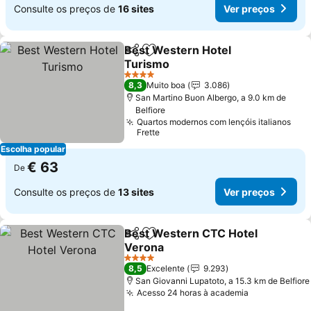
Consulte os preços de
16 sites
Ver preços
Best Western Hotel
Partilhar
Adicionar aos favoritos
Turismo
4 Estrelas
8,3
Muito boa
3.086
San Martino Buon Albergo, a 9.0 km de
Belfiore
Quartos modernos com lençóis italianos
Frette
Escolha popular
€ 63
De
Consulte os preços de
13 sites
Ver preços
Best Western CTC Hotel
Partilhar
Adicionar aos favoritos
Verona
4 Estrelas
8,5
Excelente
9.293
San Giovanni Lupatoto, a 15.3 km de Belfiore
Acesso 24 horas à academia