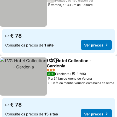
/
Pontuação não disponível
Verona, a 13.1 km de Belfiore
€ 78
De
Consulte os preços de
1 site
Ver preços
LVG Hotel Collection -
Partilhar
Adicionar aos favoritos
Gardenia
3 Estrelas
8,6
Excelente
3.665
a 5.1 km de Arena de Verona
Café da manhã variado com bolos caseiros
€ 78
De
Consulte os preços de
15 sites
Ver preços