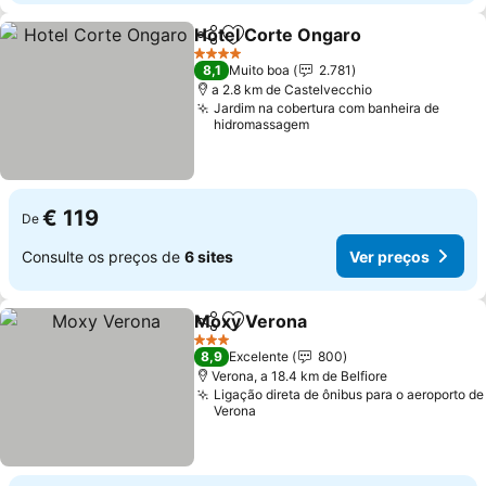
Hotel Corte Ongaro
Partilhar
Adicionar aos favoritos
4 Estrelas
8,1
Muito boa
2.781
a 2.8 km de Castelvecchio
Jardim na cobertura com banheira de
hidromassagem
€ 119
De
Consulte os preços de
6 sites
Ver preços
Moxy Verona
Partilhar
Adicionar aos favoritos
3 Estrelas
8,9
Excelente
800
Verona, a 18.4 km de Belfiore
Ligação direta de ônibus para o aeroporto de
Verona