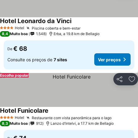
Hotel Leonardo da Vinci
Ver preços
Hotel
Piscina coberta e bem-estar
Ver preços
4 Estrelas
8,4
Muito boa
1.548
Erba, a 19.8 km de Bellagio
€ 68
De
Consulte os preços de
7 sites
Ver preços
Escolha popular
Partilhar
Ad
Hotel Funicolare
Ver preços
Hotel
Restaurante com vista panorâmica para o lago
Ver preços
4 Estrelas
8,3
Muito boa
912
Lanzo d'Intelvi, a 17.7 km de Bellagio