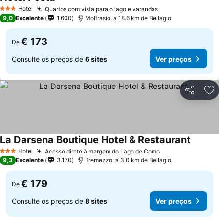
Ver preços
Hotel
Quartos com vista para o lago e varandas
Ver preços
3 Estrelas
9,0
Excelente
1.600
Moltrasio, a 18.6 km de Bellagio
€ 173
De
Consulte os preços de
6 sites
Ver preços
Partilhar
Ad
La Darsena Boutique Hotel & Restaurant
Ver pre
Hotel
Acesso direto à margem do Lago de Como
Ver preços
3 Estrelas
9,3
Excelente
3.170
Tremezzo, a 3.0 km de Bellagio
€ 179
De
Consulte os preços de
8 sites
Ver preços