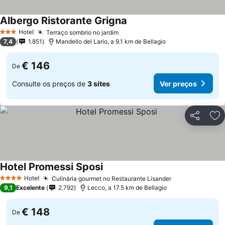
Albergo Ristorante Grigna
Ver preços
Hotel
Terraço sombrio no jardim
Ver preços
3 Estrelas
7,4
1.851
Mandello del Lario, a 9.1 km de Bellagio
€ 146
De
Consulte os preços de
3 sites
Ver preços
Partilhar
Ad
Hotel Promessi Sposi
Ver preços
Hotel
Culinária gourmet no Restaurante Lisander
Ver preços
4 Estrelas
9,1
Excelente
2.792
Lecco, a 17.5 km de Bellagio
€ 148
De