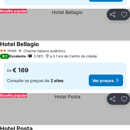
Escolha popular
Partilhar
Ad
Hotel Bellagio
Ver preços
Hotel
Charme italiano autêntico
Ver preços
2 Estrelas
9,1
Excelente
3.181
a 0.1 km de Centro da cidade
€ 169
De
Consulte os preços de
2 sites
Ver preços
Escolha popular
Partilhar
Ad
Hotel Posta