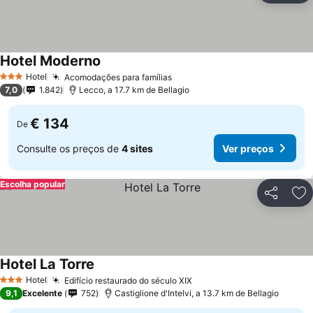
Hotel Moderno
Ver preços
Hotel
Acomodações para famílias
Ver preços
3 Estrelas
7,0
1.842
Lecco, a 17.7 km de Bellagio
€ 134
De
Consulte os preços de
4 sites
Ver preços
Escolha popular
Partilhar
Ad
Hotel La Torre
Ver preços
Hotel
Edifício restaurado do século XIX
Ver preços
3 Estrelas
9,1
Excelente
752
Castiglione d'Intelvi, a 13.7 km de Bellagio