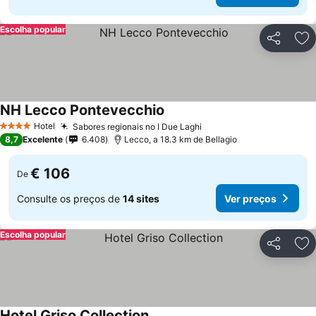
Escolha popular
Partilhar
Ad
NH Lecco Pontevecchio
Ver preços
Hotel
Sabores regionais no I Due Laghi
Ver preços
4 Estrelas
8,7
Excelente
6.408
Lecco, a 18.3 km de Bellagio
€ 106
De
Consulte os preços de
14 sites
Ver preços
Escolha popular
Partilhar
Ad
Hotel Griso Collection