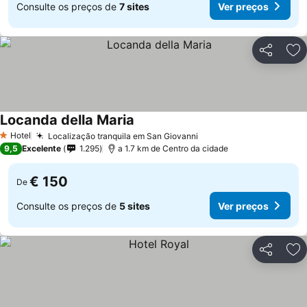
Consulte os preços de
7 sites
Ver preços
Partilhar
Ad
Locanda della Maria
Ver preços
Hotel
Localização tranquila em San Giovanni
Ver preços
1 Estrelas
9,5
Excelente
1.295
a 1.7 km de Centro da cidade
€ 150
De
Consulte os preços de
5 sites
Ver preços
Partilhar
Ad