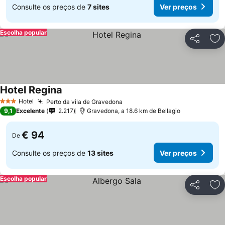
Consulte os preços de
7 sites
Ver preços
Escolha popular
Partilhar
Ad
Hotel Regina
Ver preços
Hotel
Perto da vila de Gravedona
Ver preços
3 Estrelas
9,1
Excelente
2.217
Gravedona, a 18.6 km de Bellagio
€ 94
De
Consulte os preços de
13 sites
Ver preços
Escolha popular
Partilhar
Ad