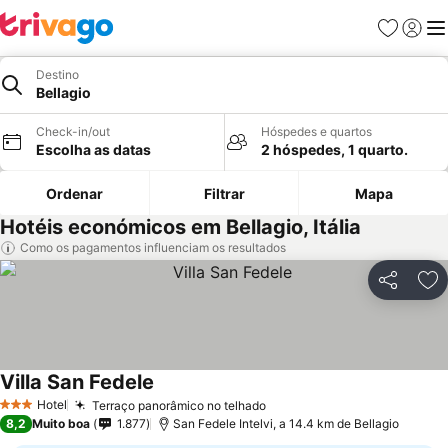
Favoritos
Iniciar
Me
Destino
Bellagio
Check-in/out
Hóspedes e quartos
Escolha as datas
2 hóspedes, 1 quarto.
Ordenar
Filtrar
Mapa
Hotéis económicos em Bellagio, Itália
Como os pagamentos influenciam os resultados
Partilhar
Ad
Villa San Fedele
Ver preços
Hotel
Terraço panorâmico no telhado
Ver preços
3 Estrelas
8,2
Muito boa
1.877
San Fedele Intelvi, a 14.4 km de Bellagio