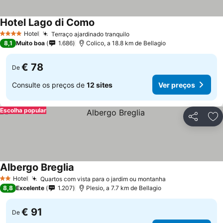
Hotel Lago di Como
Ver preços
Hotel
Terraço ajardinado tranquilo
Ver preços
4 Estrelas
8,1
Muito boa
1.686
Colico, a 18.8 km de Bellagio
€ 78
De
Consulte os preços de
12 sites
Ver preços
Escolha popular
Partilhar
Ad
Albergo Breglia
Ver preços
Hotel
Quartos com vista para o jardim ou montanha
Ver preços
2 Estrelas
8,8
Excelente
1.207
Plesio, a 7.7 km de Bellagio
€ 91
De