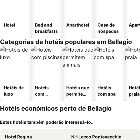
Hotel
Bed and
Aparthotel
Casa de
Apar
breakfasts
hóspedes
Categorias de hotéis populares em Bellagio
Hotéis de
Hotéis
Hotéis que
Hotéis
Hotéi
luxo
com
permitem
com spa
praia
piscinas
animais
Hotéis económicos perto de Bellagio
Estes hotéis também poderão interessá-lo...
Hotel Regina
NH Lecco Pontevecchio