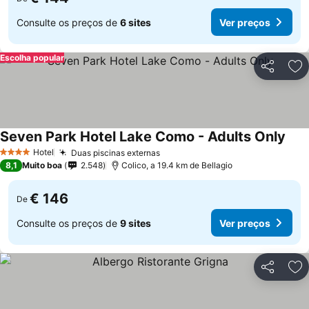
Consulte os preços de
6 sites
Ver preços
Escolha popular
Partilhar
Ad
Seven Park Hotel Lake Como - Adults Only
Ver 
Hotel
Duas piscinas externas
Ver preços
4 Estrelas
8,1
Muito boa
2.548
Colico, a 19.4 km de Bellagio
€ 146
De
Consulte os preços de
9 sites
Ver preços
Partilhar
Ad