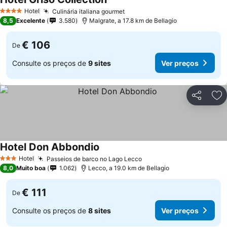
Ver preços
Hotel
Culinária italiana gourmet
Ver preços
4 Estrelas
8,5
Excelente
3.580
Malgrate, a 17.8 km de Bellagio
€ 106
De
Consulte os preços de
9 sites
Ver preços
Partilhar
Ad
Hotel Don Abbondio
Ver preços
Hotel
Passeios de barco no Lago Lecco
Ver preços
3 Estrelas
8,0
Muito boa
1.062
Lecco, a 19.0 km de Bellagio
€ 111
De
Consulte os preços de
8 sites
Ver preços