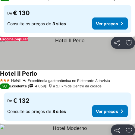
€ 130
De
Consulte os preços de
3 sites
Ver preços
Escolha popular
Partilhar
Ad
Hotel Il Perlo
Ver preços
Hotel
Experiência gastronômica no Ristorante Altavista
Ver preços
3 Estrelas
9,1
Excelente
4.059
a 2.1 km de Centro da cidade
€ 132
De
Consulte os preços de
8 sites
Ver preços
Partilhar
Ad