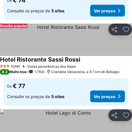
€ 74
De
Consulte os preços de
5 sites
Ver preços
Escolha popular
Partilhar
Ad
Hotel Ristorante Sassi Rossi
Ver preços
Hotel
Vistas panorâmicas dos Alpes
Ver preços
3 Estrelas
8,2
Muito boa
1.764
Crandola Valsassina, a 9.7 km de Bellagio
€ 77
De
Consulte os preços de
5 sites
Ver preços
Partilhar
Ad