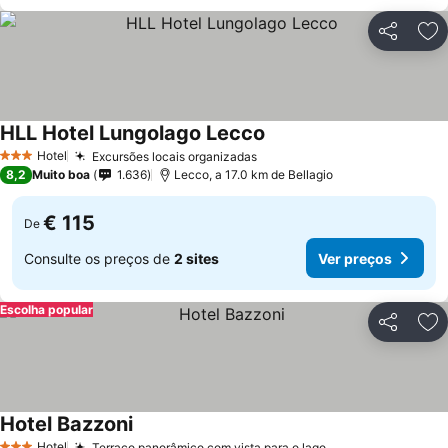
Partilhar
Ad
HLL Hotel Lungolago Lecco
Ver preços
Hotel
Excursões locais organizadas
Ver preços
3 Estrelas
8,2
Muito boa
1.636
Lecco, a 17.0 km de Bellagio
€ 115
De
Consulte os preços de
2 sites
Ver preços
Escolha popular
Partilhar
Ad
Hotel Bazzoni
Ver preços
Hotel
Terraço panorâmico com vista para o lago