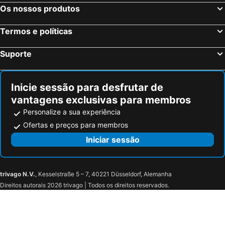
Hotel Belvedere
Hotel Mirabeau
Os nossos produtos
Hotel Riviera
Hotel Bazzoni
Termos e políticas
Hotel Villa Cipressi
Hotel Sonenga
Hotel Ristorante Sassi Rossi
Hotel Europa
Suporte
Hotel Bersagliere
Hotel Promessi Sposi
Griso Collection Hotel
Hotel Bellavista
Inicie sessão para desfrutar de
Hotel Lenno
Hotel Concordia
vantagens exclusivas para membros
Villa Belvedere Como Lake Relais
Hotel Risi
Personalize a sua experiência
Hotel Villa Colico
Hotel Loveno
Ofertas e preços para membros
Metropole Bellagio
Hotel Metropole
Iniciar sessão
Hotel Suisse
Hotel Centrale Bellagio
Hotel Florence
Locanda La Pergola
trivago N.V.
, Kesselstraße 5 – 7, 40221 Düsseldorf, Alemanha
Miralago B&B and Apartments
Hotel Don Ferrante
Direitos autorais 2026 trivago | Todos os direitos reservados.
Al Relais Campi
Acero Rosso
Agriturismo La Derta
Domus Bellagio
Locanda della Maria
The Lake Como EDITION