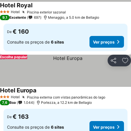
Hotel Royal
Ver preços
Hotel
Piscina exterior sazonal
Ver preços
3 Estrelas
9,1
Excelente
697
Menaggio, a 5.0 km de Bellagio
€ 160
De
Consulte os preços de
6 sites
Ver preços
Escolha popular
Partilhar
Ad
Hotel Europa
Ver preços
Hotel
Piscina externa com vistas panorâmicas do lago
Ver preços
3 Estrelas
7,6
Boa
1.044
Porlezza, a 12.2 km de Bellagio
€ 163
De
Consulte os preços de
6 sites
Ver preços