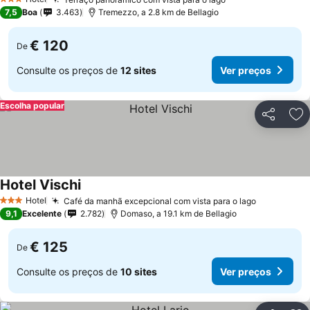
Ver preços
3 Estrelas
7,5
Boa
3.463
Tremezzo, a 2.8 km de Bellagio
€ 120
De
Consulte os preços de
12 sites
Ver preços
Escolha popular
Partilhar
Ad
Hotel Vischi
Ver preços
Hotel
Café da manhã excepcional com vista para o lago
Ver preço
3 Estrelas
9,1
Excelente
2.782
Domaso, a 19.1 km de Bellagio
€ 125
De
Consulte os preços de
10 sites
Ver preços