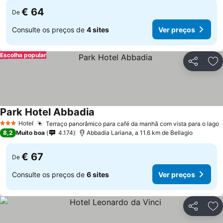
€ 64
De
Consulte os preços de
4 sites
Ver preços
Escolha popular
Partilhar
Ad
Park Hotel Abbadia
Ver preços
Hotel
Terraço panorâmico para café da manhã com vista para o lago
V
3 Estrelas
8,2
Muito boa
4.174
Abbadia Lariana, a 11.6 km de Bellagio
€ 67
De
Consulte os preços de
6 sites
Ver preços
Partilhar
Ad