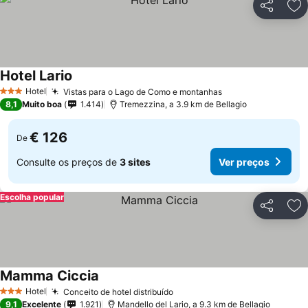
Partilhar
Ad
Hotel Lario
Ver preços
Hotel
Vistas para o Lago de Como e montanhas
Ver preços
3 Estrelas
8,1
Muito boa
1.414
Tremezzina, a 3.9 km de Bellagio
€ 126
De
Consulte os preços de
3 sites
Ver preços
Escolha popular
Partilhar
Ad
Mamma Ciccia
Ver preços
Hotel
Conceito de hotel distribuído
Ver preços
3 Estrelas
9,1
Excelente
1.921
Mandello del Lario, a 9.3 km de Bellagio