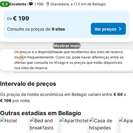
3 Estrelas
9,3
Excelente
1.168
Gravedona, a 17.0 km de Bellagio
€ 199
De
Consulte os preços de
9 sites
Ver preços
Mostrar mais
Os preços e a disponibilidade que recebemos dos sites de reserva
mudam frequentemente. Como tal, pode haver diferenças entre as
ofertas que consulta no trivago e os preços que estão disponíveis
nos sites de reserva.
Intervalo de preços
Os preços de hotéis económicos em Bellagio variam entre
‎€ 64
e
‎€ 199
por noite.
Outras estadias em Bellagio