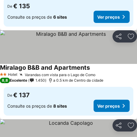
€ 135
De
Consulte os preços de
6 sites
Ver preços
Partilhar
Ad
Miralago B&B and Apartments
Ver preços
Hotel
Varandas com vista para o Lago de Como
Ver preços
2 Estrelas
8,8
Excelente
1.450
a 0.5 km de Centro da cidade
€ 137
De
Consulte os preços de
8 sites
Ver preços
Partilhar
Ad