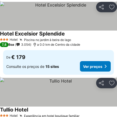
Partilhar
Ad
Hotel Excelsior Splendide
Ver preços
Hotel
Piscina no jardim à beira do lago
Ver preços
3 Estrelas
7,8
Boa
3.054
a 0.0 km de Centro da cidade
€ 179
De
Consulte os preços de
15 sites
Ver preços
Partilhar
Ad
Tullio Hotel
Ver preços
Hotel
Experiência em hotel boutique familiar
Ver preços