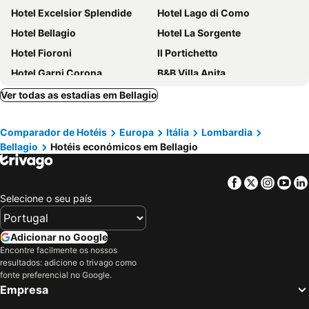
Hotel Excelsior Splendide
Hotel Lago di Como
Hotel Bellagio
Hotel La Sorgente
Hotel Fioroni
Il Portichetto
Hotel Garni Corona
B&B Villa Anita
Hotel Griso Collection
Hotel Il Perlo
Ver todas as estadias em Bellagio
Grand Hotel Tremezzo
Hotel Corte Santa Libera
Comparador de Hotéis
Europa
Itália
Lombardia
HLL Hotel Lungolago Lecco
Hotel Moderno
Bellagio
Hotéis económicos em Bellagio
Hotel Olivedo
Hotel Leonardo da Vinci
Hotel Royal Victoria
Crotto Di Gittana
Facebook
Twitter
Insta
Yo
Hotel Funicolare
Mandarin Oriental, Lago di Como
Selecione o seu país
Grand Hotel Villa Serbelloni
Hotel Il Nibbio
Villa San Fedele
Mamma Ciccia
Adicionar no Google
Encontre facilmente os nossos
Park Hotel Abbadia
Hotel Vischi
resultados: adicione o trivago como
Hotel Beretta
Grand Hotel Menaggio
fonte preferencial no Google.
Empresa
Hotel Royal
Hotel Sole