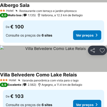
Albergo Sala
Ver preços
Hotel
Restaurante com terraço e jardim pitoresco
Ver preços
2 Estrelas
8,0
Muito boa
1.135
Valbrona, a 12.3 km de Bellagio
€ 100
De
Consulte os preços de
6 sites
Ver preços
Partilhar
Ad
Villa Belvedere Como Lake Relais
Ver preços
Hotel
Varanda panorâmica com vista para o lago
Ver preços
3 Estrelas
8,9
Excelente
2.562
Argegno, a 11.4 km de Bellagio
€ 103
De
Consulte os preços de
6 sites
Ver preços