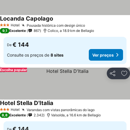
Locanda Capolago
Ver preços
Hotel
Pousada histórica com design único
Ver preços
3 Estrelas
9,1
Excelente
867
Colico, a 18.9 km de Bellagio
€ 144
De
Consulte os preços de
8 sites
Ver preços
Escolha popular
Partilhar
Ad
Hotel Stella D'Italia
Ver preços
Hotel
Varandas com vistas panorâmicas do lago
Ver preços
3 Estrelas
8,8
Excelente
2.342
Valsolda, a 16.6 km de Bellagio
€ 144
De