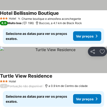
Hotel Bellissimo Boutique
Hotel
Charme boutique e atmosfera aconchegante
3 Estrelas
8,0
Muito boa
196
Buccoo, a 4.1 km de Black Rock
Selecione as datas para ver os preços
Ver preços
exatos.
Partilhar
Ad
Turtle View Residence
Hotel
3 Estrelas
/
a 0.9 km de Centro da cidade
Pontuação não disponível
Selecione as datas para ver os preços
Ver preços
exatos.