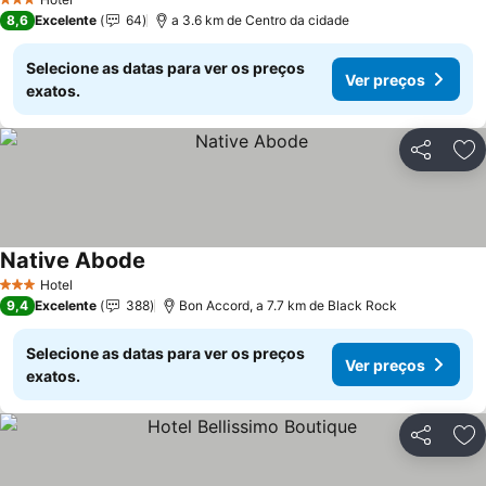
3 Estrelas
8,6
Excelente
64
a 3.6 km de Centro da cidade
Selecione as datas para ver os preços
Ver preços
exatos.
Partilhar
Ad
Native Abode
Hotel
3 Estrelas
9,4
Excelente
388
Bon Accord, a 7.7 km de Black Rock
Selecione as datas para ver os preços
Ver preços
exatos.
Partilhar
Ad