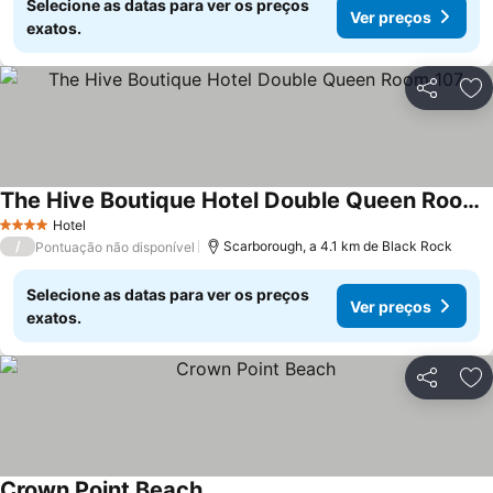
Selecione as datas para ver os preços
Ver preços
exatos.
Partilhar
Ad
The Hive Boutique Hotel Double Queen Room 107
Hotel
4 Estrelas
/
Scarborough, a 4.1 km de Black Rock
Pontuação não disponível
Selecione as datas para ver os preços
Ver preços
exatos.
Partilhar
Ad
Crown Point Beach