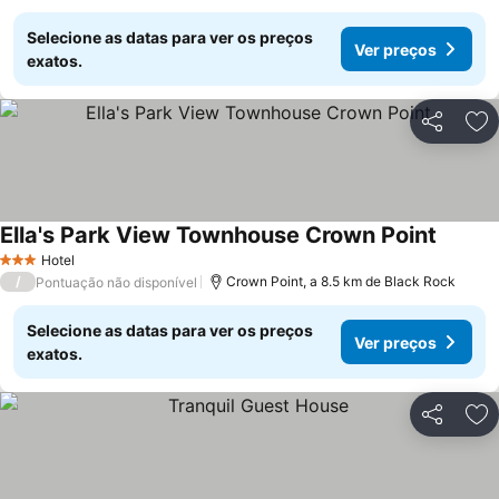
Selecione as datas para ver os preços
Ver preços
exatos.
Partilhar
Ad
Ella's Park View Townhouse Crown Point
Hotel
3 Estrelas
/
Crown Point, a 8.5 km de Black Rock
Pontuação não disponível
Selecione as datas para ver os preços
Ver preços
exatos.
Partilhar
Ad