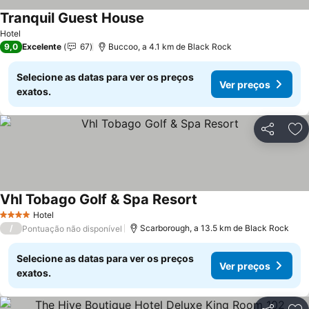
Tranquil Guest House
Hotel
9,0
Excelente
67
Buccoo, a 4.1 km de Black Rock
Selecione as datas para ver os preços
Ver preços
exatos.
Partilhar
Ad
Vhl Tobago Golf & Spa Resort
Hotel
4 Estrelas
/
Scarborough, a 13.5 km de Black Rock
Pontuação não disponível
Selecione as datas para ver os preços
Ver preços
exatos.