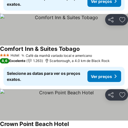
Ver preços
exatos.
Partilhar
Ad
Comfort Inn & Suites Tobago
Hotel
Café da manhã variado local e americano
3 Estrelas
8,6
Excelente
1.263
Scarborough, a 4.0 km de Black Rock
Selecione as datas para ver os preços
Ver preços
exatos.
Partilhar
Ad
Crown Point Beach Hotel