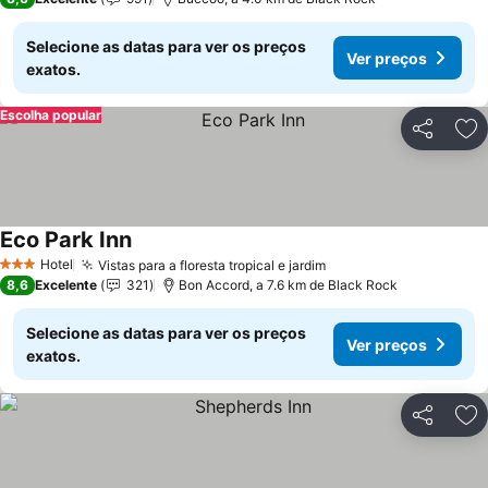
Selecione as datas para ver os preços
Ver preços
exatos.
Escolha popular
Partilhar
Ad
Eco Park Inn
Hotel
Vistas para a floresta tropical e jardim
3 Estrelas
8,6
Excelente
321
Bon Accord, a 7.6 km de Black Rock
Selecione as datas para ver os preços
Ver preços
exatos.
Partilhar
Ad