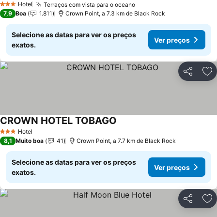
Hotel
Terraços com vista para o oceano
3 Estrelas
7,9
Boa
1.811
Crown Point, a 7.3 km de Black Rock
Selecione as datas para ver os preços
Ver preços
exatos.
Partilhar
Ad
CROWN HOTEL TOBAGO
Hotel
3 Estrelas
8,1
Muito boa
41
Crown Point, a 7.7 km de Black Rock
Selecione as datas para ver os preços
Ver preços
exatos.
Partilhar
Ad