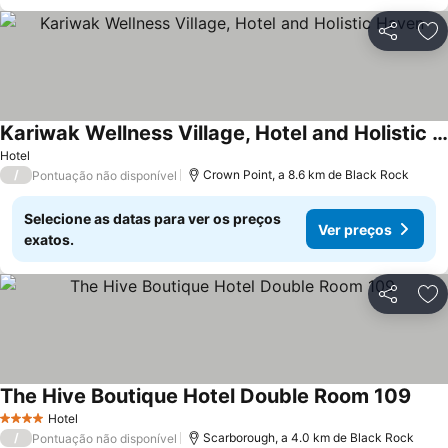
Partilhar
Ad
Kariwak Wellness Village, Hotel and Holistic Haven
Hotel
/
Crown Point, a 8.6 km de Black Rock
Pontuação não disponível
Selecione as datas para ver os preços
Ver preços
exatos.
Partilhar
Ad
The Hive Boutique Hotel Double Room 109
Hotel
4 Estrelas
/
Scarborough, a 4.0 km de Black Rock
Pontuação não disponível