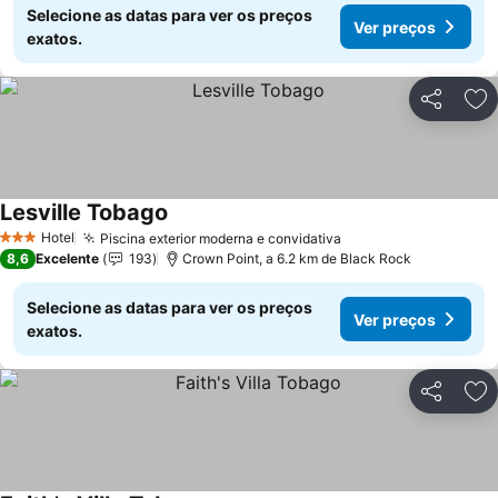
Selecione as datas para ver os preços
Ver preços
exatos.
Partilhar
Ad
Lesville Tobago
Hotel
Piscina exterior moderna e convidativa
3 Estrelas
8,6
Excelente
193
Crown Point, a 6.2 km de Black Rock
Selecione as datas para ver os preços
Ver preços
exatos.
Partilhar
Ad