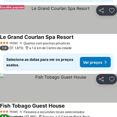
Escolha popular
Partilhar
Ad
Le Grand Courlan Spa Resort
Hotel
Quartos com piscinas privativas
3 Estrelas
7,0
1.875
a 1.4 km de Centro da cidade
Selecione as datas para ver os preços
Ver preços
exatos.
Partilhar
Ad
Fish Tobago Guest House
Hotel
Passeios e excursões locais selecionados
3 Estrelas
8,6
Excelente
991
Buccoo, a 4.0 km de Black Rock