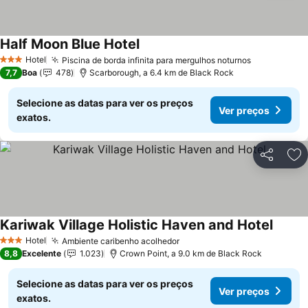
Half Moon Blue Hotel
Hotel
Piscina de borda infinita para mergulhos noturnos
3 Estrelas
7,7
Boa
478
Scarborough, a 6.4 km de Black Rock
Selecione as datas para ver os preços
Ver preços
exatos.
Partilhar
Ad
Kariwak Village Holistic Haven and Hotel
Hotel
Ambiente caribenho acolhedor
3 Estrelas
8,8
Excelente
1.023
Crown Point, a 9.0 km de Black Rock
Selecione as datas para ver os preços
Ver preços
exatos.