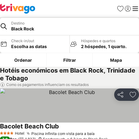
Favoritos
Iniciar
Me
Destino
Black Rock
Check-in/out
Hóspedes e quartos
Escolha as datas
2 hóspedes, 1 quarto.
Ordenar
Filtrar
Mapa
Hotéis económicos em Black Rock, Trinidade
e Tobago
Como os pagamentos influenciam os resultados
Partilhar
Ad
Bacolet Beach Club
Hotel
Piscina infinita com vista para a baía
4 Estrelas