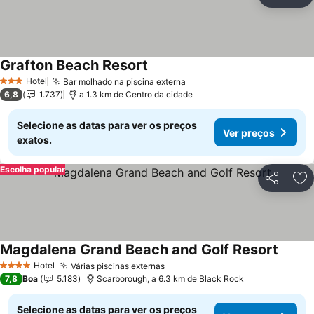
Partilhar
Ad
Grafton Beach Resort
Hotel
Bar molhado na piscina externa
3 Estrelas
6,8
1.737
a 1.3 km de Centro da cidade
Selecione as datas para ver os preços
Ver preços
exatos.
Escolha popular
Partilhar
Ad
Magdalena Grand Beach and Golf Resort
Hotel
Várias piscinas externas
4 Estrelas
7,8
Boa
5.183
Scarborough, a 6.3 km de Black Rock
Selecione as datas para ver os preços