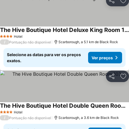
Partilhar
Ad
The Hive Boutique Hotel Deluxe King Room 102
Hotel
4 Estrelas
/
Scarborough, a 5.1 km de Black Rock
Pontuação não disponível
Selecione as datas para ver os preços
Ver preços
exatos.
Partilhar
Ad
The Hive Boutique Hotel Double Queen Room 103
Hotel
4 Estrelas
/
Scarborough, a 3.6 km de Black Rock
Pontuação não disponível