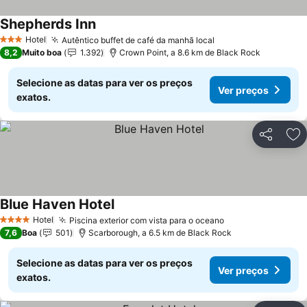
Shepherds Inn
Hotel
Autêntico buffet de café da manhã local
3 Estrelas
8,2
Muito boa
1.392
Crown Point, a 8.6 km de Black Rock
Selecione as datas para ver os preços
Ver preços
exatos.
Partilhar
Ad
Blue Haven Hotel
Hotel
Piscina exterior com vista para o oceano
4 Estrelas
7,6
Boa
501
Scarborough, a 6.5 km de Black Rock
Selecione as datas para ver os preços
Ver preços
exatos.