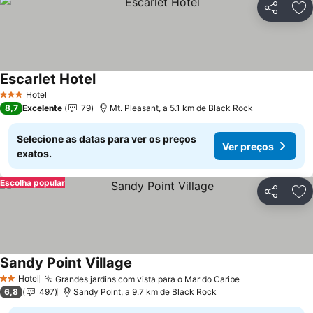
Partilhar
Ad
Escarlet Hotel
Hotel
3 Estrelas
8,7
Excelente
79
Mt. Pleasant, a 5.1 km de Black Rock
Selecione as datas para ver os preços
Ver preços
exatos.
Escolha popular
Partilhar
Ad
Sandy Point Village
Hotel
Grandes jardins com vista para o Mar do Caribe
2 Estrelas
6,8
497
Sandy Point, a 9.7 km de Black Rock