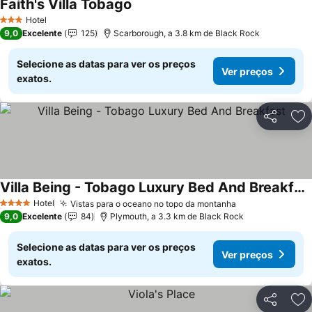
Faith's Villa Tobago
Hotel
3 Estrelas
9,0
Excelente
125
Scarborough, a 3.8 km de Black Rock
Selecione as datas para ver os preços
Ver preços
exatos.
Partilhar
Ad
Villa Being - Tobago Luxury Bed And Breakfast
Hotel
Vistas para o oceano no topo da montanha
4 Estrelas
9,0
Excelente
84
Plymouth, a 3.3 km de Black Rock
Selecione as datas para ver os preços
Ver preços
exatos.
Partilhar
Ad