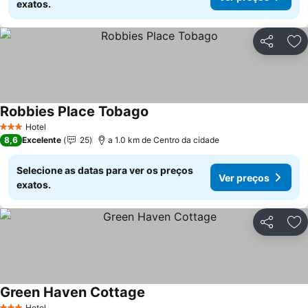
exatos.
Partilhar
Ad
Robbies Place Tobago
Hotel
3 Estrelas
8,6
Excelente
25
a 1.0 km de Centro da cidade
Selecione as datas para ver os preços
Ver preços
exatos.
Partilhar
Ad
Green Haven Cottage
Hotel