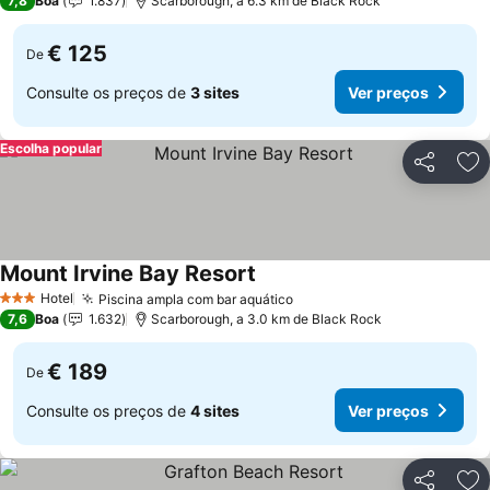
7,8
Boa
1.837
Scarborough, a 6.3 km de Black Rock
€ 125
De
Consulte os preços de
3 sites
Ver preços
Escolha popular
Partilhar
Ad
Mount Irvine Bay Resort
Hotel
Piscina ampla com bar aquático
3 Estrelas
7,6
Boa
1.632
Scarborough, a 3.0 km de Black Rock
€ 189
De
Consulte os preços de
4 sites
Ver preços