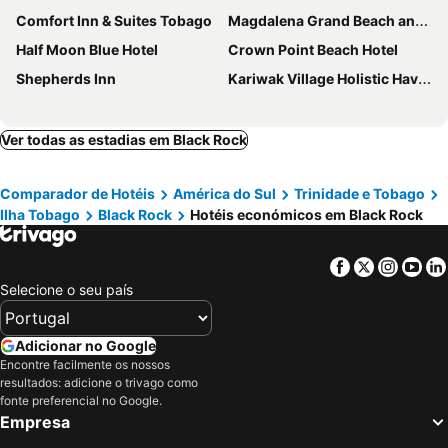
Comfort Inn & Suites Tobago
Magdalena Grand Beach and Golf Resort
Half Moon Blue Hotel
Crown Point Beach Hotel
Shepherds Inn
Kariwak Village Holistic Haven and Hotel
Ver todas as estadias em Black Rock
Comparador de Hotéis
América do Sul
Trinidade e Tobago
Ilha Tobago
Black Rock
Hotéis económicos em Black Rock
Facebook
Twitter
Insta
Yo
Selecione o seu país
Adicionar no Google
Encontre facilmente os nossos
resultados: adicione o trivago como
fonte preferencial no Google.
Empresa