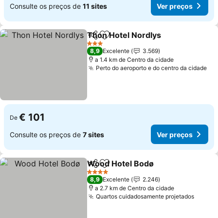
Consulte os preços de
11 sites
Ver preços
Thon Hotel Nordlys
Partilhar
Adicionar aos favoritos
Ver pr
3 Estrelas
8,9
Excelente
3.569
a 1.4 km de Centro da cidade
Perto do aeroporto e do centro da cidade
Ve
€ 101
De
Consulte os preços de
7 sites
Ver preços
Wood Hotel Bodø
Partilhar
Adicionar aos favoritos
Ver preç
4 Estrelas
8,9
Excelente
2.246
a 2.7 km de Centro da cidade
Quartos cuidadosamente projetados
Ver pr