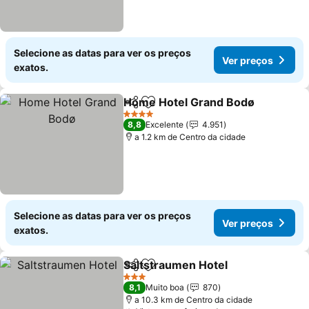
Selecione as datas para ver os preços
Ver preços
exatos.
Home Hotel Grand Bodø
Partilhar
Adicionar aos favoritos
V
4 Estrelas
8,8
Excelente
4.951
a 1.2 km de Centro da cidade
Selecione as datas para ver os preços
Ver preços
exatos.
Saltstraumen Hotel
Partilhar
Adicionar aos favoritos
Ver pr
3 Estrelas
8,1
Muito boa
870
a 10.3 km de Centro da cidade