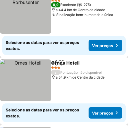
3 Estrelas
8,9
Excelente
275
a 44.4 km de Centro da cidade
Sinalização bem-humorada e única
Ver pr
Selecione as datas para ver os preços
Ver preços
exatos.
Ornes Hotell
Partilhar
Adicionar aos favoritos
Ver preços
3 Estrelas
/
Pontuação não disponível
a 54.9 km de Centro da cidade
Selecione as datas para ver os preços
Ver preços
exatos.