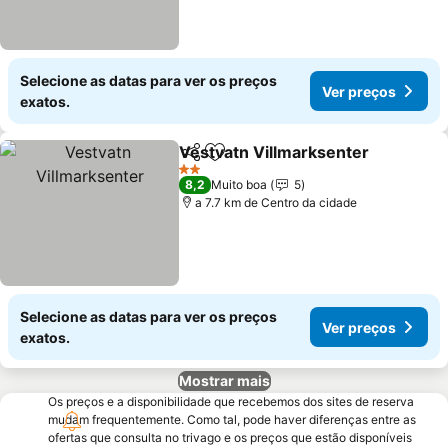
Selecione as datas para ver os preços
Ver preços
exatos.
Vestvatn Villmarksenter
Partilhar
Adicionar aos favoritos
V
2 Estrelas
8,2
Muito boa
5
a 7.7 km de Centro da cidade
Selecione as datas para ver os preços
Ver preços
exatos.
Mostrar mais
Os preços e a disponibilidade que recebemos dos sites de reserva
mudam frequentemente. Como tal, pode haver diferenças entre as
ofertas que consulta no trivago e os preços que estão disponíveis