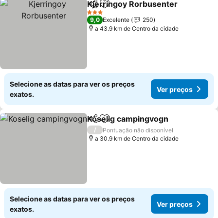
Kjerringoy Rorbusenter
Partilhar
Adicionar aos favoritos
Ve
3 Estrelas
9,0
Excelente
250
a 43.9 km de Centro da cidade
Selecione as datas para ver os preços
Ver preços
exatos.
Koselig campingvogn
Partilhar
Adicionar aos favoritos
Ver 
/
Pontuação não disponível
a 30.9 km de Centro da cidade
Selecione as datas para ver os preços
Ver preços
exatos.