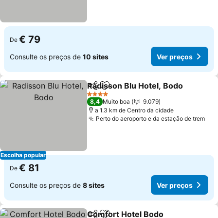
€ 79
De
Consulte os preços de
10 sites
Ver preços
Radisson Blu Hotel, Bodo
Partilhar
Adicionar aos favoritos
V
4 Estrelas
8,4
Muito boa
9.079
a 1.3 km de Centro da cidade
Perto do aeroporto e da estação de trem
Ver
Escolha popular
€ 81
De
Consulte os preços de
8 sites
Ver preços
Comfort Hotel Bodo