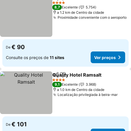
Partilhar
Adicionar aos favoritos
Ver p
4 Estrelas
8,7
Excelente
5.754
a 1.2 km de Centro da cidade
Proximidade conveniente com o aeroporto
V
€ 90
De
Consulte os preços de
11 sites
Ver preços
Quality Hotel Ramsalt
Partilhar
Adicionar aos favoritos
Ver 
4 Estrelas
9,1
Excelente
3.968
a 1.0 km de Centro da cidade
Localização privilegiada à beira-mar
Ver p
€ 101
De