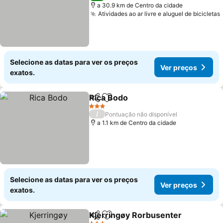
a 30.9 km de Centro da cidade
Atividades ao ar livre e aluguel de bicicletas
Selecione as datas para ver os preços
Ver preços
exatos.
Rica Bodo
Partilhar
Adicionar aos favoritos
Ver preços
3 Estrelas
/
Pontuação não disponível
a 1.1 km de Centro da cidade
Selecione as datas para ver os preços
Ver preços
exatos.
Kjerringøy Rorbusenter
Partilhar
Adicionar aos favoritos
Ve