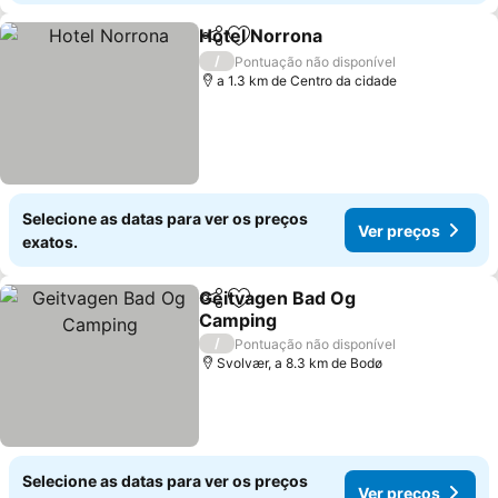
Hotel Norrona
Partilhar
Adicionar aos favoritos
Ver preços
/
Pontuação não disponível
a 1.3 km de Centro da cidade
Selecione as datas para ver os preços
Ver preços
exatos.
Geitvagen Bad Og
Partilhar
Adicionar aos favoritos
Camping
Ver preços
/
Pontuação não disponível
Svolvær, a 8.3 km de Bodø
Selecione as datas para ver os preços
Ver preços