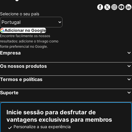
Facebook
Twitter
Insta
Yo
Selecione o seu país
Adicionar no Google
Encontre facilmente os nossos
resultados: adicione o trivago como
fonte preferencial no Google.
Empresa
Os nossos produtos
Termos e políticas
Suporte
Inicie sessão para desfrutar de
vantagens exclusivas para membros
Personalize a sua experiência