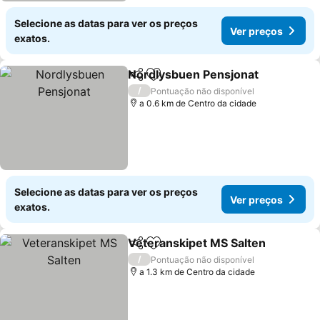
Selecione as datas para ver os preços
Ver preços
exatos.
Nordlysbuen Pensjonat
Partilhar
Adicionar aos favoritos
Ve
/
Pontuação não disponível
a 0.6 km de Centro da cidade
Selecione as datas para ver os preços
Ver preços
exatos.
Veteranskipet MS Salten
Partilhar
Adicionar aos favoritos
V
/
Pontuação não disponível
a 1.3 km de Centro da cidade