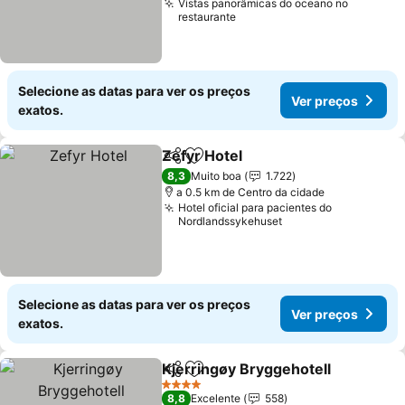
Vistas panorâmicas do oceano no
restaurante
Selecione as datas para ver os preços
Ver preços
exatos.
Zefyr Hotel
Partilhar
Adicionar aos favoritos
Ver preços
8,3
Muito boa
1.722
a 0.5 km de Centro da cidade
Hotel oficial para pacientes do
Nordlandssykehuset
Selecione as datas para ver os preços
Ver preços
exatos.
Kjerringøy Bryggehotell
Partilhar
Adicionar aos favoritos
Ve
4 Estrelas
8,8
Excelente
558