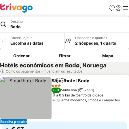
Favoritos
Iniciar
Me
Destino
Bodø
Check-in/out
Hóspedes e quartos
Escolha as datas
2 hóspedes, 1 quarto.
Ordenar
Filtrar
Mapa
Hotéis económicos em Bodø, Noruega
Como os pagamentos influenciam os resultados
Smarthotel Bodø
Partilhar
Adicionar aos favoritos
Ver preço
3 Estrelas
8,3
Muito boa
7.991
a 0.9 km de Centro da cidade
Quartos modernos, limpos e compactos
Ver 
Escolha popular