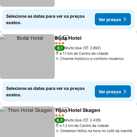
Selecione as datas para ver os preços
Ver preços
exatos.
Bodø Hotel
Partilhar
Adicionar aos favoritos
Ver preços
3 Estrelas
8,1
Muito boa
2.892
a 1.1 km de Centro da cidade
Charme histórico e conforto moderno
Ver p
Selecione as datas para ver os preços
Ver preços
exatos.
Thon Hotel Skagen
Partilhar
Adicionar aos favoritos
Ver pr
3 Estrelas
8,3
Muito boa
2.426
a 1.2 km de Centro da cidade
Omeletes feitos na hora no café da manhã
Ve