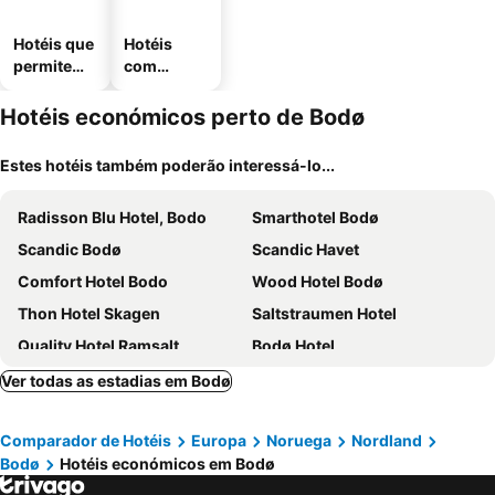
Hotéis que
Hotéis
permitem
com
animais
estaciona
mento
Hotéis económicos perto de Bodø
Estes hotéis também poderão interessá-lo...
Radisson Blu Hotel, Bodo
Smarthotel Bodø
Scandic Bodø
Scandic Havet
Comfort Hotel Bodo
Wood Hotel Bodø
Thon Hotel Skagen
Saltstraumen Hotel
Quality Hotel Ramsalt
Bodø Hotel
Home Hotel Grand Bodø
Ver todas as estadias em Bodø
Comparador de Hotéis
Europa
Noruega
Nordland
Bodø
Hotéis económicos em Bodø