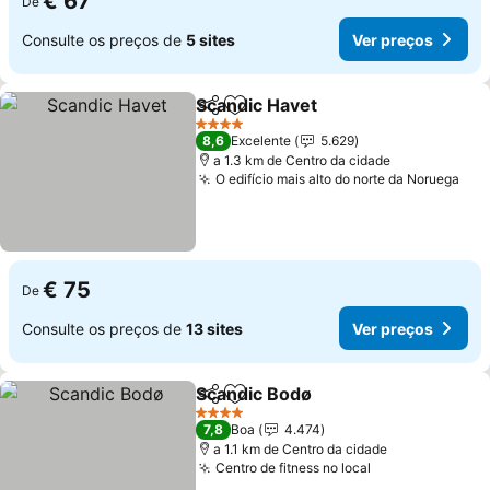
€ 67
De
Consulte os preços de
5 sites
Ver preços
Scandic Havet
Partilhar
Adicionar aos favoritos
Ver preços
4 Estrelas
8,6
Excelente
5.629
a 1.3 km de Centro da cidade
O edifício mais alto do norte da Noruega
Ver
€ 75
De
Consulte os preços de
13 sites
Ver preços
Scandic Bodø
Partilhar
Adicionar aos favoritos
Ver preços
4 Estrelas
7,8
Boa
4.474
a 1.1 km de Centro da cidade
Centro de fitness no local
Ver preços