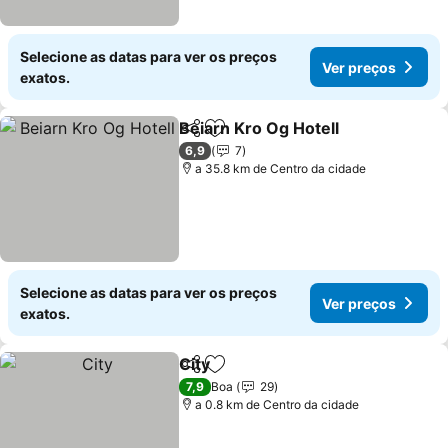
Selecione as datas para ver os preços
Ver preços
exatos.
Beiarn Kro Og Hotell
Partilhar
Adicionar aos favoritos
Ver p
6,9
7
a 35.8 km de Centro da cidade
Selecione as datas para ver os preços
Ver preços
exatos.
City
Partilhar
Adicionar aos favoritos
Ver preços
7,9
Boa
29
a 0.8 km de Centro da cidade