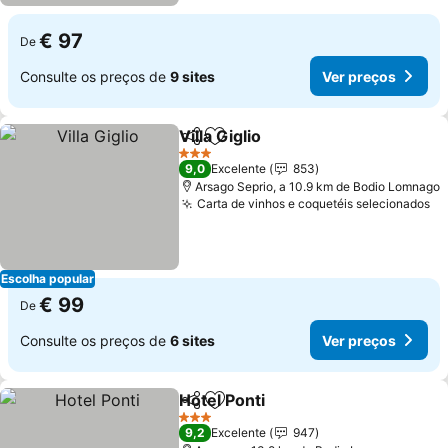
€ 97
De
Consulte os preços de
9 sites
Ver preços
Villa Giglio
Partilhar
Adicionar aos favoritos
Ver preços
3 Estrelas
9,0
Excelente
853
Arsago Seprio, a 10.9 km de Bodio Lomnago
Carta de vinhos e coquetéis selecionados
Ve
Escolha popular
€ 99
De
Consulte os preços de
6 sites
Ver preços
Hotel Ponti
Partilhar
Adicionar aos favoritos
Ver preços
3 Estrelas
9,2
Excelente
947