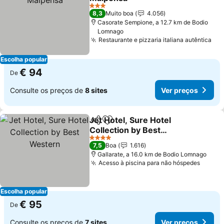
Ver preços
3 Estrelas
8,3
Muito boa
4.056
Casorate Sempione, a 12.7 km de Bodio
Lomnago
Restaurante e pizzaria italiana autêntica
Ver
Escolha popular
€ 94
De
Consulte os preços de
8 sites
Ver preços
Jet Hotel, Sure Hotel
Partilhar
Adicionar aos favoritos
Collection by Best
Western
Ver preços
4 Estrelas
7,5
Boa
1.616
Gallarate, a 16.0 km de Bodio Lomnago
Acesso à piscina para não hóspedes
Ver p
Escolha popular
€ 95
De
Consulte os preços de
7 sites
Ver preços