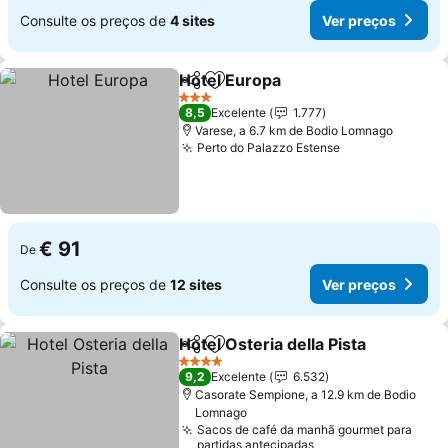
Consulte os preços de
4 sites
Ver preços
Hotel Europa
Partilhar
Adicionar aos favoritos
Ver preços
3 Estrelas
8,5
Excelente
1.777
Varese, a 6.7 km de Bodio Lomnago
Perto do Palazzo Estense
Ver preços
€ 91
De
Consulte os preços de
12 sites
Ver preços
Hotel Osteria della Pista
Partilhar
Adicionar aos favoritos
Ve
4 Estrelas
9,2
Excelente
6.532
Casorate Sempione, a 12.9 km de Bodio
Lomnago
Sacos de café da manhã gourmet para
partidas antecipadas