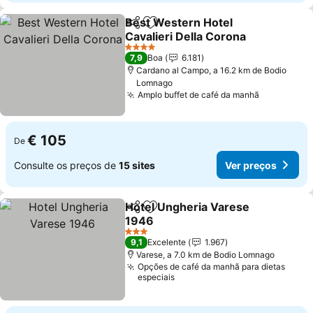
Best Western Hotel
Partilhar
Adicionar aos favoritos
Cavalieri Della Corona
Ver preços
4 Estrelas
7,9
Boa
6.181
Cardano al Campo, a 16.2 km de Bodio
Lomnago
Amplo buffet de café da manhã
Ver preço
€ 105
De
Consulte os preços de
15 sites
Ver preços
Hotel Ungheria Varese
Partilhar
Adicionar aos favoritos
1946
Ver preços
3 Estrelas
9,1
Excelente
1.967
Varese, a 7.0 km de Bodio Lomnago
Opções de café da manhã para dietas
especiais