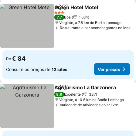
Green Hotel Motel
Partilhar
Adicionar aos favoritos
Ver pre
3 Estrelas
7,7
Boa
1.684
Vergiate, a 7.8 km de Bodio Lomnago
Restaurante e bar aconchegantes no local
V
€ 84
De
Consulte os preços de
12 sites
Ver preços
Agriturismo La Garzonera
Partilhar
Adicionar aos favoritos
8,9
Excelente
337
Vergiate, a 10.6 km de Bodio Lomnago
Variedade de atividades ao ar livre
Ver pre