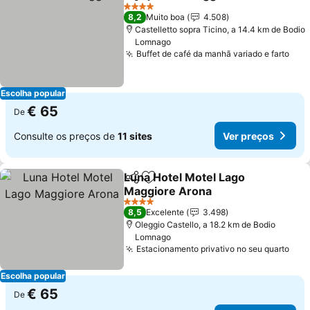
Partilhar
Adicionar aos favoritos
Ver 
4 Estrelas
8,2
Muito boa
4.508
Castelletto sopra Ticino, a 14.4 km de Bodio
Lomnago
Buffet de café da manhã variado e farto
Ver
Escolha popular
€ 65
De
Consulte os preços de
11 sites
Ver preços
Luna Hotel Motel Lago
Partilhar
Adicionar aos favoritos
Maggiore Arona
Ver preços
4 Estrelas
8,5
Excelente
3.498
Oleggio Castello, a 18.2 km de Bodio
Lomnago
Estacionamento privativo no seu quarto
Ver
Escolha popular
€ 65
De