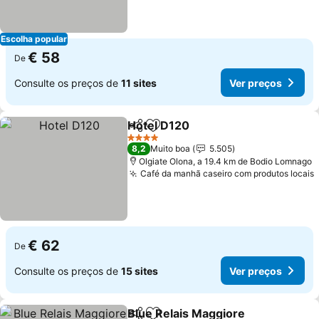
Escolha popular
€ 58
De
Consulte os preços de
11 sites
Ver preços
Hotel D120
Partilhar
Adicionar aos favoritos
Ver preços
4 Estrelas
8,2
Muito boa
5.505
Olgiate Olona, a 19.4 km de Bodio Lomnago
Café da manhã caseiro com produtos locais
€ 62
De
Consulte os preços de
15 sites
Ver preços
Blue Relais Maggiore