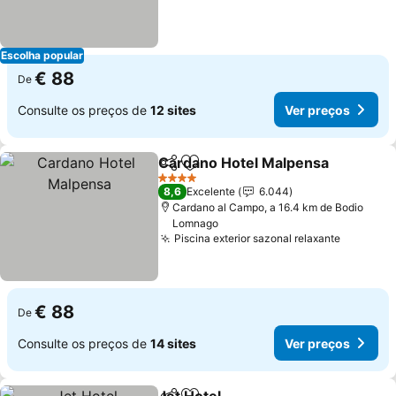
Escolha popular
€ 88
De
Consulte os preços de
12 sites
Ver preços
Cardano Hotel Malpensa
Partilhar
Adicionar aos favoritos
V
4 Estrelas
8,6
Excelente
6.044
Cardano al Campo, a 16.4 km de Bodio
Lomnago
Piscina exterior sazonal relaxante
Ver pre
€ 88
De
Consulte os preços de
14 sites
Ver preços