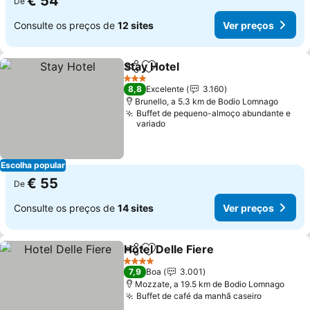
€ 54
De
Consulte os preços de
12 sites
Ver preços
Stay Hotel
Partilhar
Adicionar aos favoritos
Ver preços
3 Estrelas
8,8
Excelente
3.160
Brunello, a 5.3 km de Bodio Lomnago
Buffet de pequeno-almoço abundante e
variado
Escolha popular
€ 55
De
Consulte os preços de
14 sites
Ver preços
Hotel Delle Fiere
Partilhar
Adicionar aos favoritos
Ver preço
4 Estrelas
7,9
Boa
3.001
Mozzate, a 19.5 km de Bodio Lomnago
Buffet de café da manhã caseiro
Ver preç