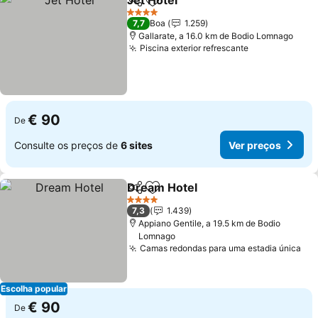
Jet Hotel
Partilhar
Adicionar aos favoritos
Ver preços
4 Estrelas
7,7
Boa
1.259
Gallarate, a 16.0 km de Bodio Lomnago
Piscina exterior refrescante
Ver preços
€ 90
De
Consulte os preços de
6 sites
Ver preços
Dream Hotel
Partilhar
Adicionar aos favoritos
Ver preços
4 Estrelas
7,3
1.439
Appiano Gentile, a 19.5 km de Bodio
Lomnago
Camas redondas para uma estadia única
Ver
Escolha popular
€ 90
De