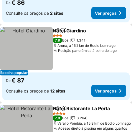
€ 86
De
Consulte os preços de
2 sites
Ver preços
Hotel Giardino
Partilhar
Adicionar aos favoritos
Ver preços
3 Estrelas
7,9
Boa
1.341
Arona, a 15.1 km de Bodio Lomnago
Posição panorâmica à beira do lago
Ver pr
Escolha popular
€ 87
De
Consulte os preços de
12 sites
Ver preços
Hotel Ristorante La Perla
Partilhar
Adicionar aos favoritos
V
4 Estrelas
7,9
Boa
3.264
Varallo Pombia, a 15.8 km de Bodio Lomnago
Acesso direto à piscina em alguns quartos
Ve