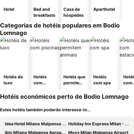
Hotel
Bed and
Casa de
Aparthotel
breakfasts
hóspedes
Categorias de hotéis populares em Bodio
Lomnago
Hotéis de
Hotéis
Hotéis que
Hotéis
Hoté
luxo
com
permitem
com spa
com
piscinas
animais
esta
ment
Hotéis económicos perto de Bodio Lomnago
Estes hotéis também poderão interessá-lo...
Idea Hotel Milano Malpensa Airport
Holiday Inn Express Milan - Malpensa Airport By Ihg
ibis Milano Malpensa Aeroporto
Moxy Milan Malpensa Airport