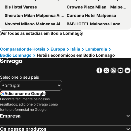
Bis Hotel Varese
Crowne Plaza Milan - Malpensa Airport By Ihg
Sheraton Milan Malpensa Airport Hotel & Conference Centre
Cardano Hotel Malpensa
Novotel Milano Malpensa Airport
B&B HOTEL Malpensa Lago Maggiore
First Hotel Malpensa
Palace Grand Hotel Varese
Ver todas as estadias em Bodio Lomnago
Blue Relais Maggiore
Crystal Hotel Varese
Comparador de Hotéis
Europa
Itália
Lombardia
Hotel Villa Malpensa
Hotel D120
Bodio Lomnago
Hotéis económicos em Bodio Lomnago
TRIBE Milano Malpensa
Hotel Delle Fiere
Best Western Hotel Cavalieri Della Corona
UNAHOTELS Varese
Facebook
Twitter
Insta
Yo
Dolce by Wyndham Milan Malpensa
Hotel Il Canneto
Selecione o seu país
Luna Hotel Motel Lago Maggiore Arona
Stay Hotel
MO.OM Hotel
Hotel La Palma
Adicionar no Google
Encontre facilmente os nossos
Hotel Concorde
Hotel Serpiano Panorama Retreat
resultados: adicione o trivago como
Hotel Residence Montelago
Hotel Roma
fonte preferencial no Google.
Empresa
DoubleTree by Hilton Milan Malpensa Solbiate Olona
Regina Palace Hotel
Hotel Grande Italia
Hotel Ungheria Varese 1946
Os nossos produtos