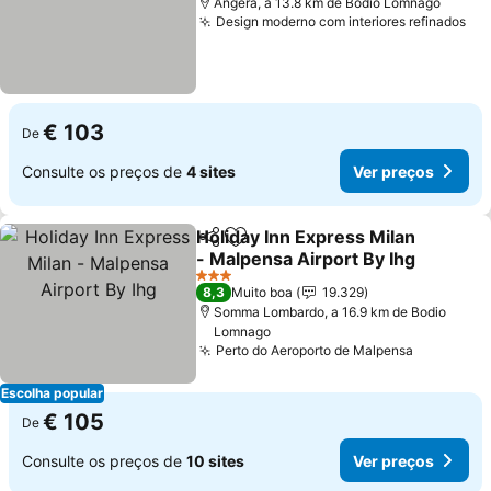
Angera, a 13.8 km de Bodio Lomnago
Design moderno com interiores refinados
Ve
€ 103
De
Consulte os preços de
4 sites
Ver preços
Holiday Inn Express Milan
Partilhar
Adicionar aos favoritos
- Malpensa Airport By Ihg
Ver preços
3 Estrelas
8,3
Muito boa
19.329
Somma Lombardo, a 16.9 km de Bodio
Lomnago
Perto do Aeroporto de Malpensa
Ver preç
Escolha popular
€ 105
De
Consulte os preços de
10 sites
Ver preços