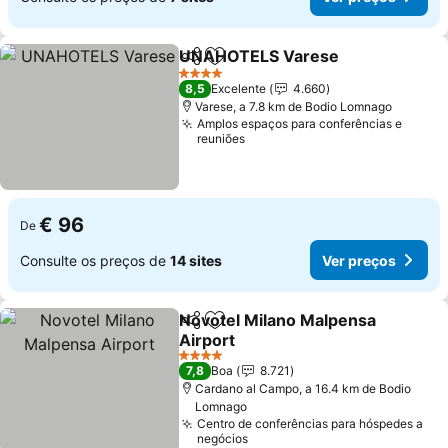
UNAHOTELS Varese
Partilhar
Adicionar aos favoritos
Ver p
4 Estrelas
8,5
Excelente
4.660
Varese, a 7.8 km de Bodio Lomnago
Amplos espaços para conferências e
reuniões
€ 96
De
Consulte os preços de
14 sites
Ver preços
Novotel Milano Malpensa
Partilhar
Adicionar aos favoritos
Airport
Ver preços
4 Estrelas
7,8
Boa
8.721
Cardano al Campo, a 16.4 km de Bodio
Lomnago
Centro de conferências para hóspedes a
negócios