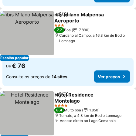
ibis Milano Malpensa
Partilhar
Adicionar aos favoritos
Aeroporto
Ver preços
3 Estrelas
7,7
Boa
7.890
Cardano al Campo, a 16.3 km de Bodio
Lomnago
Escolha popular
€ 76
De
Consulte os preços de
14 sites
Ver preços
Hotel Residence
Partilhar
Adicionar aos favoritos
Montelago
Ver preços
4 Estrelas
8,4
Muito boa
1.850
Ternate, a 4.3 km de Bodio Lomnago
Acesso direto ao Lago Comabbio
Ver preç