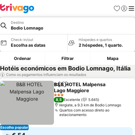
Favoritos
Iniciar
Me
Destino
Bodio Lomnago
Check-in/out
Hóspedes e quartos
Escolha as datas
2 hóspedes, 1 quarto.
Ordenar
Filtrar
Mapa
Hotéis económicos em Bodio Lomnago, Itália
Como os pagamentos influenciam os resultados
B&B HOTEL Malpensa
Partilhar
Adicionar aos favoritos
Lago Maggiore
Ver preços
3 Estrelas
8,5
Excelente
5.645
Vergiate, a 9.3 km de Bodio Lomnago
Quartos com acesso direto ao
estacionamento
Escolha popular