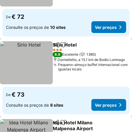
€ 72
De
Consulte os preços de
10 sites
Ver preços
Sirio Hotel
Partilhar
Adicionar aos favoritos
Ver preços
3 Estrelas
8,6
Excelente
1.985
Dormelletto, a 15.1 km de Bodio Lomnago
Pequeno-almoço buffet internacional com
iguarias locais
€ 73
De
Consulte os preços de
8 sites
Ver preços
Idea Hotel Milano
Partilhar
Adicionar aos favoritos
Malpensa Airport