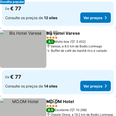
Escolha popular
€ 77
De
Consulte os preços de
12 sites
Ver preços
Bis Hotel Varese
Partilhar
Adicionar aos favoritos
Ver preço
4 Estrelas
8,1
Muito boa
3.452
Varese, a 8.0 km de Bodio Lomnago
Buffet de café da manhã rico e variado
Ver 
€ 77
De
Consulte os preços de
14 sites
Ver preços
MO.OM Hotel
Partilhar
Adicionar aos favoritos
Ver preços
4 Estrelas
8,5
Excelente
10.298
Olgiate Olona, a 19.2 km de Bodio Lomnago