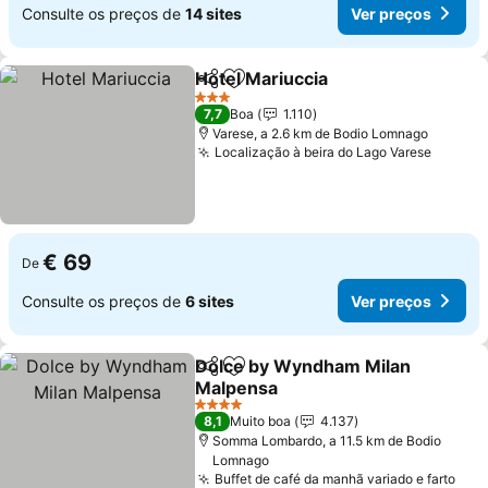
Consulte os preços de
14 sites
Ver preços
Hotel Mariuccia
Partilhar
Adicionar aos favoritos
Ver preços
3 Estrelas
7,7
Boa
1.110
Varese, a 2.6 km de Bodio Lomnago
Localização à beira do Lago Varese
Ver pr
€ 69
De
Consulte os preços de
6 sites
Ver preços
Dolce by Wyndham Milan
Partilhar
Adicionar aos favoritos
Malpensa
Ver preços
4 Estrelas
8,1
Muito boa
4.137
Somma Lombardo, a 11.5 km de Bodio
Lomnago
Buffet de café da manhã variado e farto
Ver