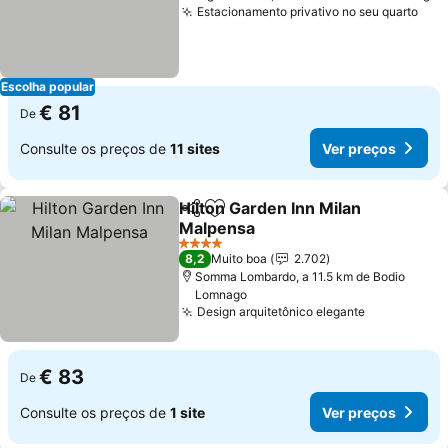
Estacionamento privativo no seu quarto
Ver
Escolha popular
€ 81
De
Consulte os preços de
11 sites
Ver preços
Hilton Garden Inn Milan
Partilhar
Adicionar aos favoritos
Malpensa
Ver preços
4 Estrelas
8,2
Muito boa
2.702
Somma Lombardo, a 11.5 km de Bodio
Lomnago
Design arquitetônico elegante
Ver preços
€ 83
De
Consulte os preços de
1 site
Ver preços