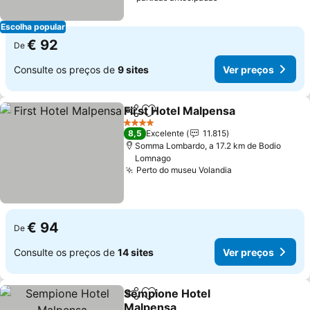
Escolha popular
€ 92
De
Consulte os preços de
9 sites
Ver preços
First Hotel Malpensa
Partilhar
Adicionar aos favoritos
Ver p
4 Estrelas
8,5
Excelente
11.815
Somma Lombardo, a 17.2 km de Bodio
Lomnago
Perto do museu Volandia
Ver preços
€ 94
De
Consulte os preços de
14 sites
Ver preços
Sempione Hotel
Partilhar
Adicionar aos favoritos
Malpensa