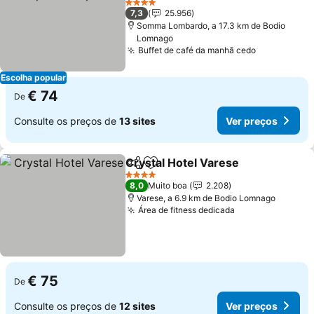
Ver preços
4 Estrelas
7,3
25.956
Somma Lombardo, a 17.3 km de Bodio
Lomnago
Buffet de café da manhã cedo
Ver preços
Escolha popular
€ 74
De
Consulte os preços de
13 sites
Ver preços
Crystal Hotel Varese
Partilhar
Adicionar aos favoritos
Ver p
4 Estrelas
8,0
Muito boa
2.208
Varese, a 6.9 km de Bodio Lomnago
Área de fitness dedicada
Ver preços
€ 75
De
Consulte os preços de
12 sites
Ver preços